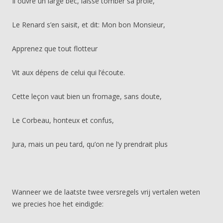
Il ouvre un large bec, laisse tomber sa proie,
Le Renard s’en saisit, et dit: Mon bon Monsieur,
Apprenez que tout flotteur
Vit aux dépens de celui qui l’écoute.
Cette leçon vaut bien un fromage, sans doute,
Le Corbeau, honteux et confus,
Jura, mais un peu tard, qu’on ne l’y prendrait plus
Wanneer we de laatste twee versregels vrij vertalen weten
we precies hoe het eindigde: