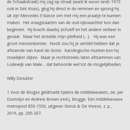
de Schaakstraat) mij zag op straat (want ik woon sinds 1973
ook in Sint-Kruis), ging hij direct in de remmen en sprong hij
uit zijn Mercedes E klasse om met mij een praatje te kunnen
maken. Het vraagstaarten van de oud-rijkswachter kon dan
beginnen. Hij bracht daarbij zichzelf en het andere verkeer in
gevaar. Maar het streelde mijn ijdelheid (…). Hij was een
groot mensenkenner. Nooit zou hij je verteld hebben dat je
afstamde van Karel de Grote. Karolingische munten kon hij
moeilijker slijten. Maar je rechtstreeks laten afstammen van
Lodewijk van Male… dat behoorde wel tot de mogelijkheden.
Willy Dezutter
1 Voor de Brugse geldmarkt tijdens de middeleeuwen, zie: Jan
Dumolyn en Andrew Brown (red.), Brugge. Een middeleeuwse
metropool 850-1550, uitgever Sterck & De Vreese, z. p.,
2019, pp. 200-207.