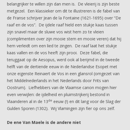
belangrijker te willen zijn dan men is. De vleierij is zijn beste
metgezel. Een klassieker om dit te illustreren is de fabel van
de Franse schrijver Jean de la Fontaine (1621-1695) over “De
raaf en de vos”. De ijdele raaf hield een stukje kaas tussen
zijn snavel maar de sluwe vos wist hem zo te vleien
(complimenten over zijn mooie stem en mooie veren) dat hij
hem verleidt om een lied te zingen. De raaf laat het stukje
kaas vallen en de vos heeft zijn prooi. Deze fabel, die
teruggaat op de Aesopus, werd ook al berijmd in de tweede
helft van de dertiende eeuw in de Nederlandse Esopet met
onze eigenste Reinaert de Vos in een glansrol (omgezet van
het Middelnederlands in het Nederlands door Frits van
Oostrum). Liefhebbers van de Vlaamse canon mogen hier
even verwijlen: de ijdelheid en pluimstrijkerij bestond in
de
Vlaanderen al in de 13
eeuw (!) en dit lang voor de Slag der
Gulden Sporen (1302). Wij Vlamingen zijn fier op ons zelf.
De ene Van Maele is de andere niet