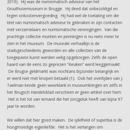
2019). Hij was de numismatisch adviseur van het
Gruuthusemuseum in Brugge. Hij deed dat onbezoldigd en
tegen onkostenvergoeding. Hij had wel de toelating om die
titel van numismatisch adviseur te gebruiken in zijn contacten
met verzamelaars en numismatische verenigingen. Van die
prachtige collectie munten en penningen is nu niets meer te
zien in het museum. De museale verhaallijn is de
stadsgeschiedenis geworden en alle collecties van de
toegepaste kunst werden veilig opgeborgen. Zelfs de open
haard van de eens zo geprezen “Keuken” werd leeggemaakt.
De Brugse geldmarkt was nochtans bijzonder belangrijk en
er werd niet met knopen betaald (1). Ook het overlijden van J.
Taelman kende geen weerklank in museumkringen en zelfs in
het Brugsch Handelsblad verscheen er geen artikel over hem.
Het is het lot van iemand die het (on)geluk heeft van bijna 97
jaar te worden.
We willen dat hier goed maken. De ijdelheid of superbia is de
hoogmoedige eigenliefde. Het is het verlangen om