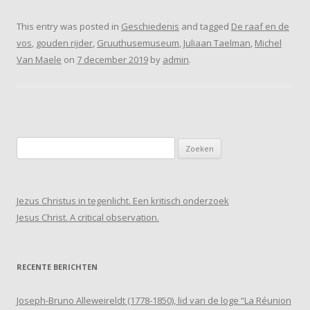
This entry was posted in
Geschiedenis
and tagged
De raaf en de
vos
,
gouden rijder
,
Gruuthusemuseum
,
Juliaan Taelman
,
Michel
Van Maele
on
7 december 2019
by
admin
.
Zoeken
naar:
Jezus Christus in tegenlicht. Een kritisch onderzoek
Jesus Christ. A critical observation.
RECENTE BERICHTEN
Joseph-Bruno Alleweireldt (1778-1850), lid van de loge “La Réunion