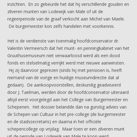
inzichten. En zo gebeurde het dat hij verschillende gouden en
zilveren munten van Lodewijk van Male of uit de
regeerperiode van de graaf verkocht aan Michel van Maele.
De burgemeester kon zelfs handelen met voorkennis.
Het is de verdienste van toenmalig hoofdconservator dr.
Valentin Vermeersch dat het munt- en penningkabinet van het
Gruuthusemuseum niet verwaarloosd werd als een dood
fonds en stelselmatig verrijkt werd met nieuwe aanwinsten.
Hij zij daarvoor geprezen (sinds hij met pensioen is, heeft
niemand van de vorige en huidige museumdirectie dat al
gedaan). De aankoopvoorstellen, deskundig geadviseerd
door J. Taelman, werden door de hoofdconservator uiteraard
altijd eerst voorgelegd aan het College van Burgemeester en
Schepenen. Het dossier belandde dan na gunstig advies van
de Schepen van Cultuur in het pre-college (de burgemeester
en de stadssecretaris) en daarna in het officiële
schepencollege op vrijdag. Maar toen er een zilveren munt
uit de periode van Lodewijk van Male te koop werd