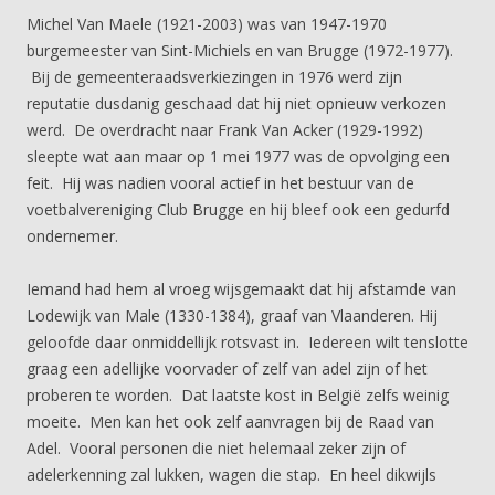
Michel Van Maele (1921-2003) was van 1947-1970
burgemeester van Sint-Michiels en van Brugge (1972-1977).
Bij de gemeenteraadsverkiezingen in 1976 werd zijn
reputatie dusdanig geschaad dat hij niet opnieuw verkozen
werd. De overdracht naar Frank Van Acker (1929-1992)
sleepte wat aan maar op 1 mei 1977 was de opvolging een
feit. Hij was nadien vooral actief in het bestuur van de
voetbalvereniging Club Brugge en hij bleef ook een gedurfd
ondernemer.
Iemand had hem al vroeg wijsgemaakt dat hij afstamde van
Lodewijk van Male (1330-1384), graaf van Vlaanderen. Hij
geloofde daar onmiddellijk rotsvast in. Iedereen wilt tenslotte
graag een adellijke voorvader of zelf van adel zijn of het
proberen te worden. Dat laatste kost in België zelfs weinig
moeite. Men kan het ook zelf aanvragen bij de Raad van
Adel. Vooral personen die niet helemaal zeker zijn of
adelerkenning zal lukken, wagen die stap. En heel dikwijls