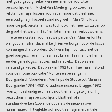
met goed gevolg, zeker wanneer men de voorzitter
persoonlijk kent. Michel Van Maele ging op zoek naar
relicten van zijn illustere voorvader maar dat bleek niet
eenvoudig. Zijn kasteel stond nog wel in Male/Sint-Kruis
maar die pak bakstenen was toch ook niet meer zo zuiver op
de graat (het werd in 1954 en later helemaal verbouwd en is
in feite een kasteel voor nieuwe parvenu’s). Maar er lonkte
wel goud en zilver dat makkelijk (en verborgen voor de fiscus)
kon aangeschaft worden. Zo kwam hij in contact met de
goed aangeschreven numismaat Juliaan Taelman die hem al
eerder genealogisch advies had verstrekt. Dat was een
verstandige keuze. Dat bleek in 1982 toen Taelman in stond
voor de mooie publicatie “Munten en penningen in
Bourgondisch Vlaanderen. Van Filips de Stoute tot Maria van
Bourgondië 1384-1482”. Gruuthusemuseum, Brugge, 1982.
Aan zijn deskundigheid heeft nooit iemand getwijfeld. Hij
bezat thuis in zijn persoonlijke bibliotheek alle
standaardwerken (zowel de oude als de nieuwe) over
numismatiek. Ik twijfelde ook nooit aan zijn mercantiele