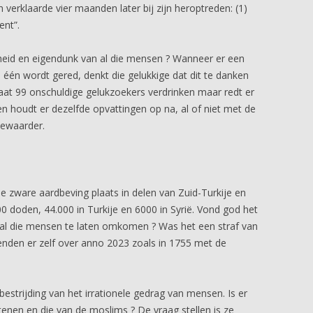
en verklaarde vier maanden later bij zijn heroptreden: (1)
ent”.
heid en eigendunk van al die mensen ? Wanneer er een
 één wordt gered, denkt die gelukkige dat dit te danken
laat 99 onschuldige gelukzoekers verdrinken maar redt er
n houdt er dezelfde opvattingen op na, al of niet met de
bewaarder.
 zware aardbeving plaats in delen van Zuid-Turkije en
 doden, 44.000 in Turkije en 6000 in Syrië. Vond god het
l die mensen te laten omkomen ? Was het een straf van
enden er zelf over anno 2023 zoals in 1755 met de
 bestrijding van het irrationele gedrag van mensen. Is er
tenen en die van de moslims ? De vraag stellen is ze