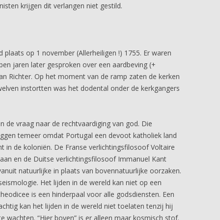
isten krijgen dit verlangen niet gestild.
plaats op 1 november (Allerheiligen !) 1755. Er waren
ben jaren later gesproken over een aardbeving (+
van Richter. Op het moment van de ramp zaten de kerken
elven instortten was het dodental onder de kerkgangers
den de vraag naar de rechtvaardiging van god. Die
 leggen temeer omdat Portugal een devoot katholiek land
in de koloniën. De Franse verlichtingsfilosoof Voltaire
aan en de Duitse verlichtingsfilosoof Immanuel Kant
anuit natuurlijke in plaats van bovennatuurlijke oorzaken.
eismologie. Het lijden in de wereld kan niet op een
theodicee is een hinderpaal voor alle godsdiensten. Een
tig kan het lijden in de wereld niet toelaten tenzij hij
te wachten. “Hier boven” is er alleen maar kosmisch stof.