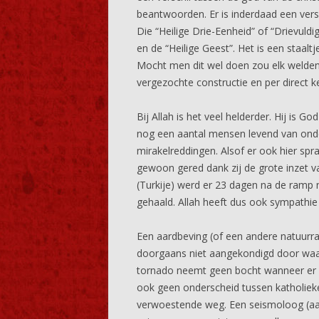
beantwoorden. Er is inderdaad een versc
Die “Heilige Drie-Eenheid” of “Drievuldi
en de “Heilige Geest”. Het is een staalt
Mocht men dit wel doen zou elk welde
vergezochte constructie en per direct k
Bij Allah is het veel helderder. Hij is 
nog een aantal mensen levend van ond
mirakelreddingen. Alsof er ook hier sp
gewoon gered dank zij de grote inzet v
(Turkije) werd er 23 dagen na de ramp 
gehaald. Allah heeft dus ook sympathie
Een aardbeving (of een andere natuurr
doorgaans niet aangekondigd door waa
tornado neemt geen bocht wanneer er e
ook geen onderscheid tussen katholieke
verwoestende weg. Een seismoloog (aa