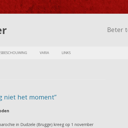
er
Beter t
Skip to content
NSBESCHOUWING
VARIA
LINKS
og niet het moment”
goden
sparochie in Dudzele (Brugge) kreeg op 1 november