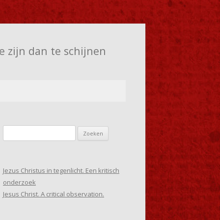
e zijn dan te schijnen
Zoeken
naar:
Jezus Christus in tegenlicht. Een kritisch
onderzoek
Jesus Christ. A critical observation.