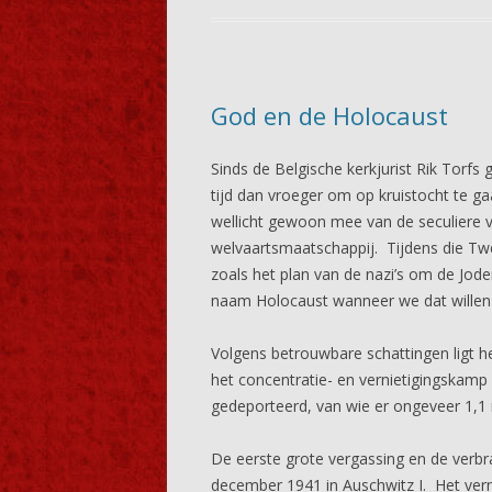
God en de Holocaust
Sinds de Belgische kerkjurist Rik Torfs
tijd dan vroeger om op kruistocht te ga
wellicht gewoon mee van de seculiere 
welvaartsmaatschappij. Tijdens die Twe
zoals het plan van de nazi’s om de Jode
naam Holocaust wanneer we dat willen
Volgens betrouwbare schattingen ligt h
het concentratie- en vernietigingskam
gedeporteerd, van wie er ongeveer 1,1
De eerste grote vergassing en de verbr
december 1941 in Auschwitz I. Het vern