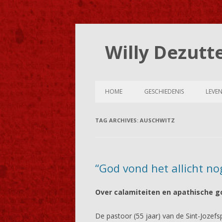
Willy Dezutt
HOME
GESCHIEDENIS
LEVE
TAG ARCHIVES:
AUSCHWITZ
“God vond het allicht n
Over calamiteiten en apathische 
De pastoor (55 jaar) van de Sint-Jozef