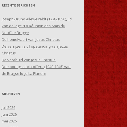
RECENTE BERICHTEN
Joseph-Bruno Alleweireldt (1778-1850), lid
van de loge “La Réunion des Amis du
Nord” te Brugge
De hemelvaart van Jezus Christus
De verrijzenis of opstanding van Jezus
Christus
De voorhuid van Jezus Christus
Drie oorlogsslachtoffers (1940-1945) van
de Brugse loge La Flandre
ARCHIEVEN
juli 2026
juni 2026
mei 2026