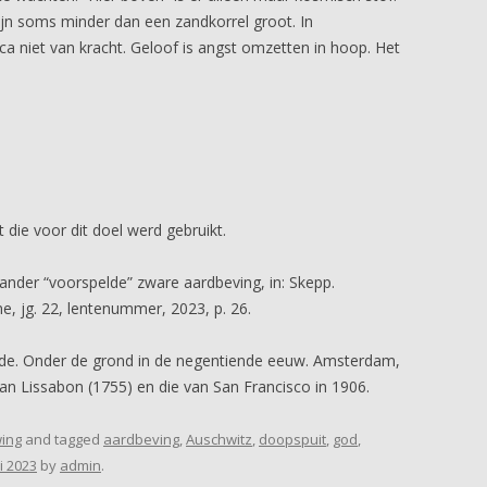
ijn soms minder dan een zandkorrel groot. In
ca niet van kracht. Geloof is angst omzetten in hoop. Het
t die voor dit doel werd gebruikt.
ander “voorspelde” zware aardbeving, in: Skepp.
, jg. 22, lentenummer, 2023, p. 26.
rde. Onder de grond in de negentiende eeuw. Amsterdam,
an Lissabon (1755) en die van San Francisco in 1906.
ing
and tagged
aardbeving
,
Auschwitz
,
doopspuit
,
god
,
i 2023
by
admin
.