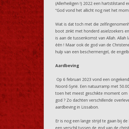
(Allerheiligen !) 2022 een hartstilstand 
“God vond het allicht nog niet het mom
Wat is dat toch met die zelfingenomen
boot zinkt met honderd asielzoekers en
is aan de tussenkomst van Allah. Allah 
één ! Maar ook de god van de Christene
hulp van een beschermengel, de engel
Aardbeving
Op 6 februari 2023 vond een ongekende
Noord-Syrië. Een natuurramp met 50.000
toen het meest geschikte moment om a
god ? Zo dachten verschillende overlev
aardbeving in Lissabon.
Er is nog een lange strijd te gaan bij de
een verschil tussen de god van de chris