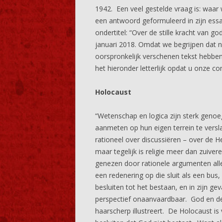
1942. Een veel gestelde vraag is: waar
een antwoord geformuleerd in zijn essay
ondertitel: “Over de stille kracht van 
januari 2018. Omdat we begrijpen dat n
oorspronkelijk verschenen tekst hebben
het hieronder letterlijk opdat u onze c
Holocaust
“Wetenschap en logica zijn sterk genoe
aanmeten op hun eigen terrein te versl
rationeel over discussiëren – over de He
maar tegelijk is religie meer dan zuiver
genezen door rationele argumenten allee
een redenering op die sluit als een bus,
besluiten tot het bestaan, en in zijn gev
perspectief onaanvaardbaar. God en de
haarscherp illustreert. De Holocaust i