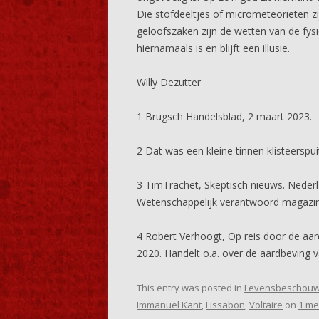
Die stofdeeltjes of micrometeorieten z
geloofszaken zijn de wetten van de fysi
hiernamaals is en blijft een illusie.
Willy Dezutter
1 Brugsch Handelsblad, 2 maart 2023.
2 Dat was een kleine tinnen klisteerspui
3 TimTrachet, Skeptisch nieuws. Nederl
Wetenschappelijk verantwoord magazine
4 Robert Verhoogt, Op reis door de aa
2020. Handelt o.a. over de aardbeving v
This entry was posted in
Levensbeschouw
Immanuel Kant
,
Lissabon
,
Voltaire
on
1 me