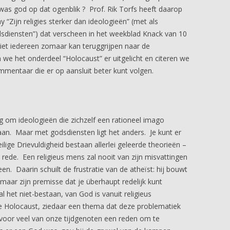
 was god op dat ogenblik ? Prof. Rik Torfs heeft daarop
 “Zijn religies sterker dan ideologieën” (met als
godsdiensten”) dat verscheen in het weekblad Knack van 10
iet iedereen zomaar kan teruggrijpen naar de
 we het onderdeel “Holocaust” er uitgelicht en citeren we
ommentaar die er op aansluit beter kunt volgen.
g om ideologieën die zichzelf een rationeel imago
aan. Maar met godsdiensten ligt het anders. Je kunt er
ilige Drievuldigheid bestaan allerlei geleerde theorieën –
e rede. Een religieus mens zal nooit van zijn misvattingen
n. Daarin schuilt de frustratie van de atheïst: hij bouwt
 maar zijn premisse dat je überhaupt redelijk kunt
al het niet-bestaan, van God is vanuit religieus
 Holocaust, ziedaar een thema dat deze problematiek
s voor veel van onze tijdgenoten een reden om te