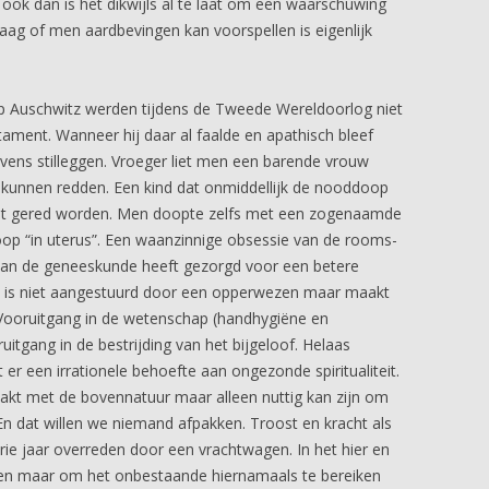
ok dan is het dikwijls al te laat om een waarschuwing
aag of men aardbevingen kan voorspellen is eigenlijk
mp Auschwitz werden tijdens de Tweede Wereldoorlog niet
ment. Wanneer hij daar al faalde en apathisch bleef
ovens stilleggen. Vroeger liet men een barende vrouw
e kunnen redden. Een kind dat onmiddellijk de nooddoop
est gered worden. Men doopte zelfs met een zogenaamde
oop “in uterus”. Een waanzinnige obsessie van de rooms-
 van de geneeskunde heeft gezorgd voor een betere
at is niet aangestuurd door een opperwezen maar maakt
 Vooruitgang in de wetenschap (handhygiëne en
itgang in de bestrijding van het bijgeloof. Helaas
t er een irrationele behoefte aan ongezonde spiritualiteit.
maakt met de bovennatuur maar alleen nuttig kan zijn om
En dat willen we niemand afpakken. Troost en kracht als
drie jaar overreden door een vrachtwagen. In het hier en
pen maar om het onbestaande hiernamaals te bereiken