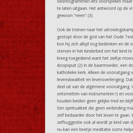
seismogrammen iets voorspellen maar o
te laten uitgaan. Het antwoord op de vr
gewoon “neen” (3).
Ook de treinen naar het uitroeiingska
gestopt door de god van het Oude Testa
kon hij zich altijd nog bedenken en de 
sterven in het kinderbed om het kind t
kreeg toegediend want het zieltje mo
doopspuit (2) in de baarmoeder, een d
katholieke kerk. Alleen de vooruitgang
levenskwaliteit en levensverlenging. D
deel uit van de algemene vooruitgang.
ontsmetten van instrumenten !) en vooru
houden beiden geen gelijke tred en blijf
Een spiritualiteit die geen verbinding 
zelf bedaarder door het leven te gaan. 
zelfsuggestie ook al wordt je kind van 
nu kan een beetje meditatie soms hel