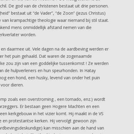
hil. De god van de christenen bestaat uit drie personen.
gheid” bestaat uit “de Vader”, “de Zoon” (Jezus Christus)
je van krampachtige theologie waar niemand bij stil staat.
nkend mens onmiddellijk afstand nemen van die
erkverlater worden.
God en daarmee uit. Vele dagen na de aardbeving werden er
er het puin gehaald. Dat waren de zogenaamde
rake zou zijn van een goddelijke tussenkomst ! Ze werden
an de hulpverleners en hun speurhonden. In Hatay
nog een hond, een husky, levend van onder het puin
 voor dieren.
amp zoals een overstroming , een tornado, enz.) wordt
rzeggers. Er bestaan geen Hogere Machten en een
en kerkgebouw in het vizier komt. Hij maakt in de VS
 en protestantse kerken. Hij vervolgt gewoon zijn
rdbevingsdeskundige) kan misschien aan de hand van