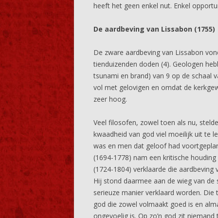
heeft het geen enkel nut. Enkel opportun
De aardbeving van Lissabon (1755)
De zware aardbeving van Lissabon vond 
tienduizenden doden (4). Geologen heb
tsunami en brand) van 9 op de schaal 
vol met gelovigen en omdat de kerkgew
zeer hoog.
Veel filosofen, zowel toen als nu, stel
kwaadheid van god viel moeilijk uit te
was en men dat geloof had voortgeplant 
(1694-1778) nam een kritische houding 
(1724-1804) verklaarde die aardbeving v
Hij stond daarmee aan de wieg van de s
serieuze manier verklaard worden. Die 
god die zowel volmaakt goed is en almach
ongevoelig is. Op zo’n god zit niemand 