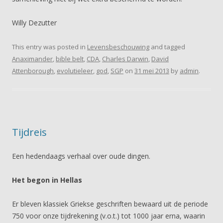
Willy Dezutter
This entry was posted in
Levensbeschouwing
and tagged
Anaximander
,
bible belt
,
CDA
,
Charles Darwin
,
David
Attenborough
,
evolutieleer
,
god
,
SGP
on
31 mei 2013
by
admin
.
Tijdreis
Een hedendaags verhaal over oude dingen.
Het begon in Hellas
Er bleven klassiek Griekse geschriften bewaard uit de periode
750 voor onze tijdrekening (v.o.t.) tot 1000 jaar erna, waarin