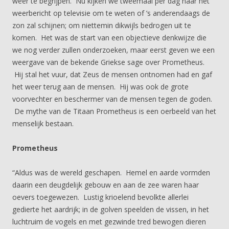
weer te begrijpen. Nu kijken we tweemaal per dag naar het
weerbericht op televisie om te weten of ’s anderendaags de
zon zal schijnen; om niettemin dikwijls bedrogen uit te
komen. Het was de start van een objectieve denkwijze die
we nog verder zullen onderzoeken, maar eerst geven we een
weergave van de bekende Griekse sage over Prometheus.
Hij stal het vuur, dat Zeus de mensen ontnomen had en gaf
het weer terug aan de mensen. Hij was ook de grote
voorvechter en beschermer van de mensen tegen de goden.
De mythe van de Titaan Prometheus is een oerbeeld van het
menselijk bestaan.
Prometheus
“Aldus was de wereld geschapen. Hemel en aarde vormden
daarin een deugdelijk gebouw en aan de zee waren haar
oevers toegewezen. Lustig krioelend bevolkte allerlei
gedierte het aardrijk; in de golven speelden de vissen, in het
luchtruim de vogels en met gezwinde tred bewogen dieren