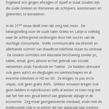
Engeland zich gingen afvragen of zijzelf in staat zouden zijn
die oude Grieken en Romeinen als schrijvers, kunstenaars en
geleerden, te benaderen.
ste
In de 21
eeuw deelt men die zorg niet meer. De
belangstelling voor de oude talen Grieks en Latijn is volledig
naar de achtergrond verdrongen door het succes van de
vluchtige consumptie. Snelle communicatie via internet en
allerhande vormen van draadloze telefonie staan nu centraal.
De Grieken vormden een klassieke beschaving zonder pc,
tablet, email, gsm, iphone en het gebruik van sociale
netwerken zoals Facebook en Twitter. Ze hadden uiteraard
ook geen auto’s en vliegtuigen en ruimteschepen en al
evenmin televisies in HD en 3D. Ze kregen, te pas en te
onpas, ook geen gratis dvd’s. Griekse vrouwen kregen ook
geen ladders in nylonkousen zelfs al wisten ze toen nog niet
dat het hier een geval betrof van geplande slijtage in de
economie. Zeg maar georganiseerde misdaad, zoals met de
ingebouwde chip in je printer die het apparaat laat crashen