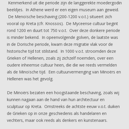
Kenmerkend uit die periode zijn de langgerekte moedergodin
beeldjes. In Athene werd er een eigen museum aan geweid.
De Menoïsche beschaving (200-1200 v.o.t.) situeert zich
vooral op Kreta (cfr. Knossos). De Myceense cultuur begint
rond 1200 en duurt tot 750 v.o.t. Over deze donkere periode
is minder bekend. In opeenvolgende golven, de laatste was
in de Dorische periode, kwam deze migratie vlak voor de
historische tijd tot stilstand. In 1000 v.o.t. stroomden deze
Grieken of Hellenen, zoals zij zichzelf noemden, over een
oudere inheemse cultuur heen, die die we reeds vermelden
als de Minoïsche tijd. Een cultuurvermenging van Minoërs en
Hellenen was het gevolg.
De Minoërs bezaten een hoogstaande beschaving, zoals wij
kunnen nagaan aan de hand van hun architectuur en
sculptuur op Kreta. Omstreeks de achtste eeuw v.o.t. duiken
de Grieken op in onze geschiedenis als handelaren en
vechters, maar ook reeds als denkers en kunstenaars.