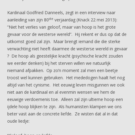
Kardinaal Godfried Danneels, zegt in een interview naar
ste
aanleiding van zijn 80
verjaardag (Knack 22 mei 2013):
”Niet het verlies van geloof, maar van hoop is het grote
gevaar voor de westerse wereld”. Hij rekent er dus op dat de
uitkomst goed zal zijn. Maar brengt iemand die die sterke
verwachting niet heeft daarmee de westerse wereld in gevaar
? De hoop als geestelijke kracht (psychische kracht zouden
we eerder denken) bij het sterven willen we natuurlijk
niemand afpakken. Op zo’n moment zal men een beetje
troost wel kunnen gebruiken. Het mededogen haalt het nog
altijd van het cynisme. Het eeuwig leven misgunnen we ook
niet aan de kardinaal en al evenmin wensen we hem de
eeuwige verdoemenis toe. Alleen zal zijn ultieme hoop een
ijdele hoop blijken te zijn. Als humanisten klampen we ons
beter vast aan de concrete liefde. Ze wisten dat al in dat
oude liedje: