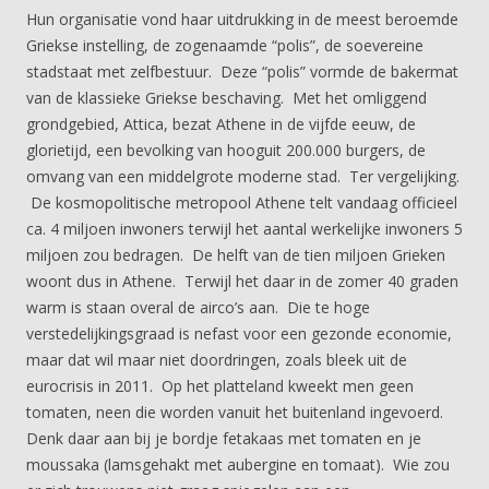
Hun organisatie vond haar uitdrukking in de meest beroemde
Griekse instelling, de zogenaamde “polis”, de soevereine
stadstaat met zelfbestuur. Deze “polis” vormde de bakermat
van de klassieke Griekse beschaving. Met het omliggend
grondgebied, Attica, bezat Athene in de vijfde eeuw, de
glorietijd, een bevolking van hooguit 200.000 burgers, de
omvang van een middelgrote moderne stad. Ter vergelijking.
De kosmopolitische metropool Athene telt vandaag officieel
ca. 4 miljoen inwoners terwijl het aantal werkelijke inwoners 5
miljoen zou bedragen. De helft van de tien miljoen Grieken
woont dus in Athene. Terwijl het daar in de zomer 40 graden
warm is staan overal de airco’s aan. Die te hoge
verstedelijkingsgraad is nefast voor een gezonde economie,
maar dat wil maar niet doordringen, zoals bleek uit de
eurocrisis in 2011. Op het platteland kweekt men geen
tomaten, neen die worden vanuit het buitenland ingevoerd.
Denk daar aan bij je bordje fetakaas met tomaten en je
moussaka (lamsgehakt met aubergine en tomaat). Wie zou