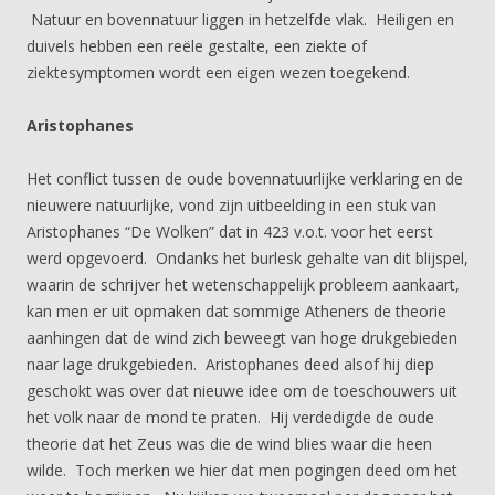
Natuur en bovennatuur liggen in hetzelfde vlak. Heiligen en
duivels hebben een reële gestalte, een ziekte of
ziektesymptomen wordt een eigen wezen toegekend.
Aristophanes
Het conflict tussen de oude bovennatuurlijke verklaring en de
nieuwere natuurlijke, vond zijn uitbeelding in een stuk van
Aristophanes “De Wolken” dat in 423 v.o.t. voor het eerst
werd opgevoerd. Ondanks het burlesk gehalte van dit blijspel,
waarin de schrijver het wetenschappelijk probleem aankaart,
kan men er uit opmaken dat sommige Atheners de theorie
aanhingen dat de wind zich beweegt van hoge drukgebieden
naar lage drukgebieden. Aristophanes deed alsof hij diep
geschokt was over dat nieuwe idee om de toeschouwers uit
het volk naar de mond te praten. Hij verdedigde de oude
theorie dat het Zeus was die de wind blies waar die heen
wilde. Toch merken we hier dat men pogingen deed om het