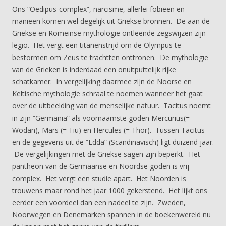
Ons “Oedipus-complex”, narcisme, allerlei fobieën en
manieën komen wel degelijk uit Griekse bronnen. De aan de
Griekse en Romeinse mythologie ontleende zegswijzen zijn
legio. Het vergt een titanenstrijd om de Olympus te
bestormen om Zeus te trachtten onttronen. De mythologie
van de Grieken is inderdaad een onuitputtelijk rijke
schatkamer. In vergelijking daarmee zijn de Noorse en
Keltische mythologie schraal te noemen wanneer het gaat
over de uitbeelding van de menselijke natuur. Tacitus noemt
in zijn “Germania” als voornaamste goden Mercurius(=
Wodan), Mars (= Tiu) en Hercules (= Thor). Tussen Tacitus
en de gegevens uit de “Edda” (Scandinavisch) ligt duizend jaar.
De vergelijkingen met de Griekse sagen zijn beperkt. Het
pantheon van de Germaanse en Noordse goden is vrij
complex. Het vergt een studie apart. Het Noorden is
trouwens maar rond het jaar 1000 gekerstend. Het lijkt ons
eerder een voordeel dan een nadeel te zijn. Zweden,
Noorwegen en Denemarken spannen in de boekenwereld nu