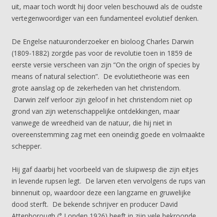
uit, maar toch wordt hij door velen beschouwd als de oudste
vertegenwoordiger van een fundamenteel evolutief denken.
De Engelse natuuronderzoeker en bioloog Charles Darwin
(1809-1882) zorgde pas voor de revolutie toen in 1859 de
eerste versie verscheen van zijn “On the origin of species by
means of natural selection”. De evolutietheorie was een
grote aanslag op de zekerheden van het christendom.
Darwin zelf verloor zijn geloof in het christendom niet op
grond van zijn wetenschappelijke ontdekkingen, maar
vanwege de wreedheid van de natuur, die hij niet in
overeenstemming zag met een oneindig goede en volmaakte
schepper.
Hij gaf daarbij het voorbeeld van de sluipwesp die zijn eitjes
in levende rupsen legt. De larven eten vervolgens de rups van
binnenuit op, waardoor deze een langzame en gruwelijke
dood sterft. De bekende schrijver en producer David
Attenborough (° Londen 1926) heeft in zijn vele bekroonde