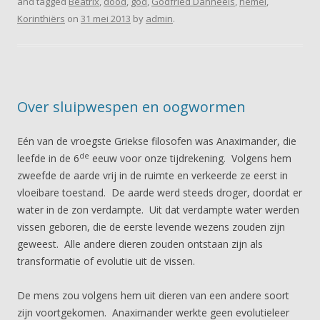
and tagged
Beatrix
,
dood
,
god
,
Godfried Danneels
,
hemel
,
Korinthiërs
on
31 mei 2013
by
admin
.
Over sluipwespen en oogwormen
Eén van de vroegste Griekse filosofen was Anaximander, die
de
leefde in de 6
eeuw voor onze tijdrekening. Volgens hem
zweefde de aarde vrij in de ruimte en verkeerde ze eerst in
vloeibare toestand. De aarde werd steeds droger, doordat er
water in de zon verdampte. Uit dat verdampte water werden
vissen geboren, die de eerste levende wezens zouden zijn
geweest. Alle andere dieren zouden ontstaan zijn als
transformatie of evolutie uit de vissen.
De mens zou volgens hem uit dieren van een andere soort
zijn voortgekomen. Anaximander werkte geen evolutieleer