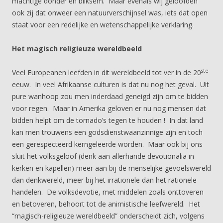
machtige donder en bliksem. Maar evenals wij geloofden
ook zij dat onweer een natuurverschijnsel was, iets dat open
staat voor een redelijke en wetenschappelijke verklaring.
Het magisch religieuze wereldbeeld
ste
Veel Europeanen leefden in dit wereldbeeld tot ver in de 20
eeuw. In veel Afrikaanse culturen is dat nu nog het geval. Uit
pure wanhoop zou men inderdaad geneigd zijn om te bidden
voor regen. Maar in Amerika geloven er nu nog mensen dat
bidden helpt om de tornado’s tegen te houden ! In dat land
kan men trouwens een godsdienstwaanzinnige zijn en toch
een gerespecteerd kerngeleerde worden. Maar ook bij ons
sluit het volksgeloof (denk aan allerhande devotionalia in
kerken en kapellen) meer aan bij de menselijke gevoelswereld
dan denkwereld, meer bij het irrationele dan het rationele
handelen. De volksdevotie, met middelen zoals onttoveren
en betoveren, behoort tot de animistische leefwereld. Het
“magisch-religieuze wereldbeeld” onderscheidt zich, volgens