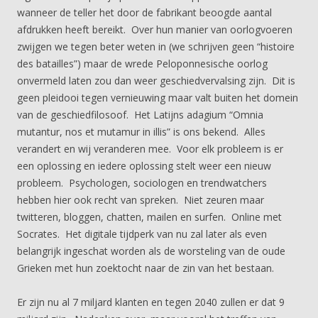
wanneer de teller het door de fabrikant beoogde aantal
afdrukken heeft bereikt. Over hun manier van oorlogvoeren
zwijgen we tegen beter weten in (we schrijven geen “histoire
des batailles”) maar de wrede Peloponnesische oorlog
onvermeld laten zou dan weer geschiedvervalsing zijn. Dit is
geen pleidooi tegen vernieuwing maar valt buiten het domein
van de geschiedfilosoof. Het Latijns adagium “Omnia
mutantur, nos et mutamur in illis” is ons bekend. Alles
verandert en wij veranderen mee. Voor elk probleem is er
een oplossing en iedere oplossing stelt weer een nieuw
probleem. Psychologen, sociologen en trendwatchers
hebben hier ook recht van spreken. Niet zeuren maar
twitteren, bloggen, chatten, mailen en surfen. Online met
Socrates. Het digitale tijdperk van nu zal later als even
belangrijk ingeschat worden als de worsteling van de oude
Grieken met hun zoektocht naar de zin van het bestaan.
Er zijn nu al 7 miljard klanten en tegen 2040 zullen er dat 9