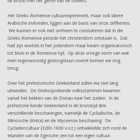
de kroon met het genre van de thrillers.
Het Grieks-Romeinse cultuurexperiment, maar ook latere
Arabische invloeden, liggen aan de basis van onze zelfkennis.
We kunnen er ook niet omheen te constateren dat in die
Grieks-Romeinse periode het christendom ontstaan is. Dat
had zijn wortels in het jodendom maar kwam organisatorisch
tot bloei in de Romeinse tijd. Op deze vroege vorm van wat
men tegenwoordig gedoogsteun noemt komen we nog
terug.
Over het prehistorische Griekenland zullen we niet lang
uitweiden. De Griekssprekende volksstammen kwamen
vanuit het bekken van de Donau naar het zuiden. In de
prehistorie kende Griekenland in de bronstijd drie
verschillende beschavingen, namelijk de Cycladische, de
Minoïsche (Kreta) en de Myceense beschaving. De
Cycladencultuur (3200-1600 v.o.t.) ontwikkelde zich rond de
eilanden van de Egeïsche zee tot een eigen cultuur.