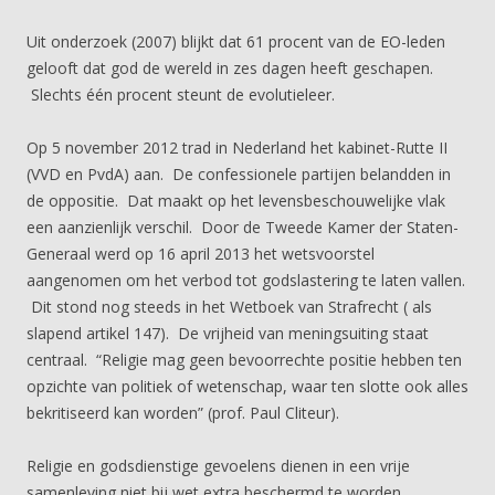
Uit onderzoek (2007) blijkt dat 61 procent van de EO-leden
gelooft dat god de wereld in zes dagen heeft geschapen.
Slechts één procent steunt de evolutieleer.
Op 5 november 2012 trad in Nederland het kabinet-Rutte II
(VVD en PvdA) aan. De confessionele partijen belandden in
de oppositie. Dat maakt op het levensbeschouwelijke vlak
een aanzienlijk verschil. Door de Tweede Kamer der Staten-
Generaal werd op 16 april 2013 het wetsvoorstel
aangenomen om het verbod tot godslastering te laten vallen.
Dit stond nog steeds in het Wetboek van Strafrecht ( als
slapend artikel 147). De vrijheid van meningsuiting staat
centraal. “Religie mag geen bevoorrechte positie hebben ten
opzichte van politiek of wetenschap, waar ten slotte ook alles
bekritiseerd kan worden” (prof. Paul Cliteur).
Religie en godsdienstige gevoelens dienen in een vrije
samenleving niet bij wet extra beschermd te worden.