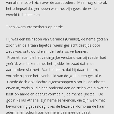
van allerlei soort zich over de aardbodem. Maar nog ontbrak
het schepsel dat geroepen was met zijn geest de wijde
wereld te beheersen.
Toen kwam Prometheus op aarde.
Hij was een kleinzoon van Oeranos (Uranus), de hemelgod en
zoon van de Titaan Japetos, wiens geslacht destijds door
Zeus was onttroond en in de Tartaros verbannen.
Prometheus, die het vindingrijke verstand van zijn vader had
geërfd, was bekend met het goddelijke zaad dat in de
aardbodem sluimert. Van het leem, dat hij daaruit nam,
vormde hij naar het evenbeeld van de goden een gestalte.
Goede doch ook slechte eigenschappen sloot hij de inborst
ervan in, zoals hij die had ontleend aan de zielen van al wat er
leeft op aarde en daaruit vormde hij de menselijke ziel. De
godin Pallas Athene, zijn hemelse vriendin, die zijn werk met
bewondering gadesloeg, blies de bezielde klomp aarde haar
adem in en schonk aan de mens daarmee de geest.