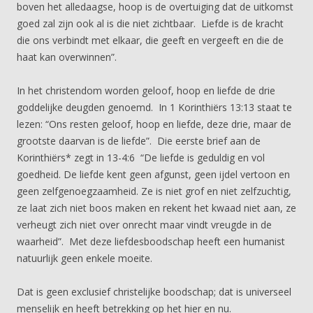
boven het alledaagse, hoop is de overtuiging dat de uitkomst
goed zal zijn ook al is die niet zichtbaar. Liefde is de kracht
die ons verbindt met elkaar, die geeft en vergeeft en die de
haat kan overwinnen”.
In het christendom worden geloof, hoop en liefde de drie
goddelijke deugden genoemd. In 1 Korinthiërs 13:13 staat te
lezen: “Ons resten geloof, hoop en liefde, deze drie, maar de
grootste daarvan is de liefde”. Die eerste brief aan de
Korinthiërs* zegt in 13-4:6 “De liefde is geduldig en vol
goedheid. De liefde kent geen afgunst, geen ijdel vertoon en
geen zelfgenoegzaamheid. Ze is niet grof en niet zelfzuchtig,
ze laat zich niet boos maken en rekent het kwaad niet aan, ze
verheugt zich niet over onrecht maar vindt vreugde in de
waarheid”. Met deze liefdesboodschap heeft een humanist
natuurlijk geen enkele moeite.
Dat is geen exclusief christelijke boodschap; dat is universeel
menselijk en heeft betrekking op het hier en nu.