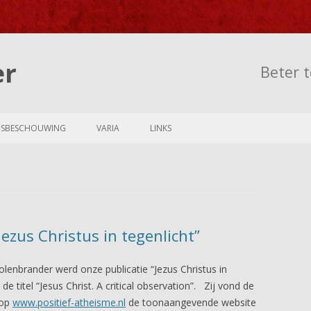
er
Beter t
Skip to content
NSBESCHOUWING
VARIA
LINKS
Jezus Christus in tegenlicht”
enbrander werd onze publicatie “Jezus Christus in
 de titel “Jesus Christ. A critical observation”. Zij vond de
 op
www.positief-atheisme.nl
de toonaangevende website