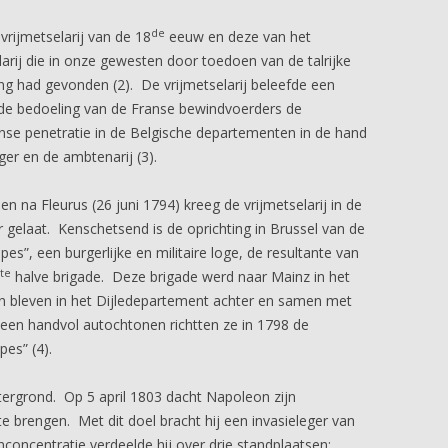
de
vrijmetselarij van de 18
eeuw en deze van het
arij die in onze gewesten door toedoen van de talrijke
ng had gevonden (2). De vrijmetselarij beleefde een
n de bedoeling van de Franse bewindvoerders de
nse penetratie in de Belgische departementen in de hand
ger en de ambtenarij (3).
 na Fleurus (26 juni 1794) kreeg de vrijmetselarij in de
 gelaat. Kenschetsend is de oprichting in Brussel van de
es”, een burgerlijke en militaire loge, de resultante van
ste
halve brigade. Deze brigade werd naar Mainz in het
ren bleven in het Dijledepartement achter en samen met
een handvol autochtonen richtten ze in 1798 de
es” (4).
htergrond. Op 5 april 1803 dacht Napoleon zijn
te brengen. Met dit doel bracht hij een invasieleger van
oncentratie verdeelde hij over drie standplaatsen: