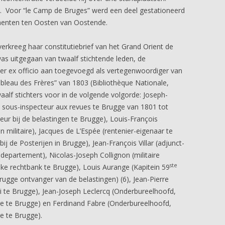
. Voor “le Camp de Bruges” werd een deel gestationeerd
menten ten Oosten van Oostende.
rkreeg haar constitutiebrief van het Grand Orient de
s uitgegaan van twaalf stichtende leden, de
er ex officio aan toegevoegd als vertegenwoordiger van
bleau des Frères” van 1803 (Bibliothèque Nationale,
aalf stichters voor in de volgende volgorde: Joseph-
 sous-inspecteur aux revues te Brugge van 1801 tot
ur bij de belastingen te Brugge), Louis-François
n militaire), Jacques de L’Espée (rentenier-eigenaar te
ij de Posterijen in Brugge), Jean-François Villar (adjunct-
edepartement), Nicolas-Joseph Collignon (militaire
ste
ijke rechtbank te Brugge), Louis Aurange (Kapitein 59
Brugge ontvanger van de belastingen) (6), Jean-Pierre
i te Brugge), Jean-Joseph Leclercq (Onderbureelhoofd,
re te Brugge) en Ferdinand Fabre (Onderbureelhoofd,
e te Brugge).