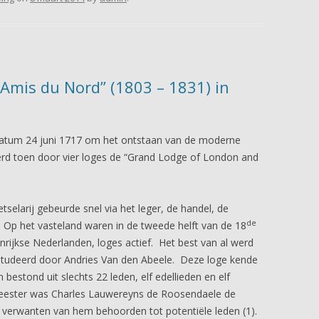
 Amis du Nord” (1803 – 1831) in
atum 24 juni 1717 om het ontstaan van de moderne
werd toen door vier loges de “Grand Lodge of London and
tselarij gebeurde snel via het leger, de handel, de
de
g. Op het vasteland waren in de tweede helft van de 18
enrijkse Nederlanden, loges actief. Het best van al werd
estudeerd door Andries Van den Abeele. Deze loge kende
bestond uit slechts 22 leden, elf edellieden en elf
 Meester was Charles Lauwereyns de Roosendaele de
verwanten van hem behoorden tot potentiële leden (1).