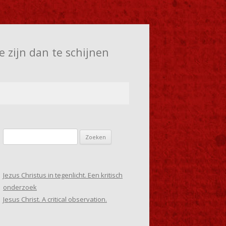
e zijn dan te schijnen
Zoeken
naar:
Jezus Christus in tegenlicht. Een kritisch
onderzoek
Jesus Christ. A critical observation.