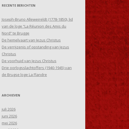
RECENTE BERICHTEN
Joseph-Bruno Alleweireldt (1778-1850), lid
van de loge “La Réunion des Amis du
Nord” te Brugge
De hemelvaart van Jezus Christus
De verrijzenis of opstanding van Jezus
Christus
De voorhuid van Jezus Christus
Drie oorlogsslachtoffers (1940-1945) van
de Brugse loge La Flandre
ARCHIEVEN
juli 2026
juni 2026
mei 2026