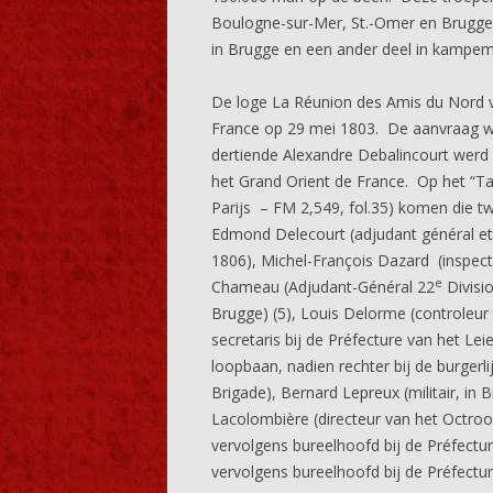
Boulogne-sur-Mer, St.-Omer en Brugge
in Brugge en een ander deel in kampe
De loge La Réunion des Amis du Nord ve
France op 29 mei 1803. De aanvraag wa
dertiende Alexandre Debalincourt werd 
het Grand Orient de France. Op het “Ta
Parijs – FM 2,549, fol.35) komen die tw
Edmond Delecourt (adjudant général et
1806), Michel-François Dazard (inspecte
e
Chameau (Adjudant-Général 22
Divisio
Brugge) (5), Louis Delorme (controleur b
secretaris bij de Préfecture van het Lei
loopbaan, nadien rechter bij de burgerl
Brigade), Bernard Lepreux (militair, in 
Lacolombière (directeur van het Octroo
vervolgens bureelhoofd bij de Préfectu
vervolgens bureelhoofd bij de Préfectur