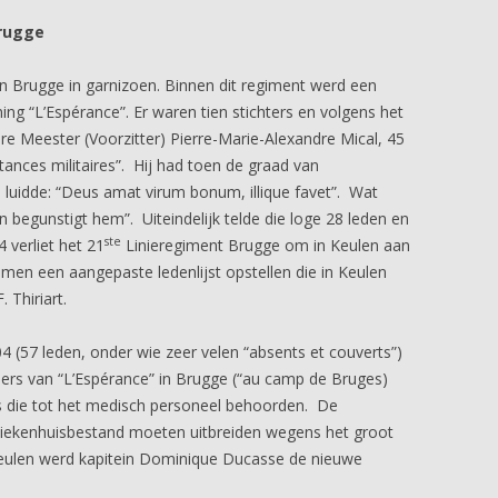
Brugge
n Brugge in garnizoen. Binnen dit regiment werd een
ing “L’Espérance”. Er waren tien stichters en volgens het
are Meester (Voorzitter) Pierre-Marie-Alexandre Mical, 45
tances militaires”. Hij had toen de graad van
 luidde: “Deus amat virum bonum, illique favet”. Wat
begunstigt hem”. Uiteindelijk telde die loge 28 leden en
ste
 verliet het 21
Linieregiment Brugge om in Keulen aan
t men een aangepaste ledenlijst opstellen die in Keulen
 Thiriart.
4 (57 leden, onder wie zeer velen “absents et couverts”)
ders van “L’Espérance” in Brugge (“au camp de Bruges)
 die tot het medisch personeel behoorden. De
 ziekenhuisbestand moeten uitbreiden wegens het groot
Keulen werd kapitein Dominique Ducasse de nieuwe