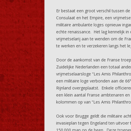
Er bestaat een groot verschil tussen de 
Consulaat en het Empire, een vrijmetsel
militaire ambulante loges opnieuw inga
echte renaissance. Het lag kennelijk i
vrijmetselarij aan te wenden om de Fra
te werken en te verzekeren langs het le
Door de aankomst van de Franse troepen
Zuidelijke Nederlanden een totaal ander
vrijmetselaarsloge “Les Amis Philanthrop
een militaire loge verbonden aan de 66
Rijnland overgeplaatst. Enkele officie
een klein aantal Franse ambtenaren en 
kolommen op van “Les Amis Philanthrop
Ook voor Brugge geldt die militaire ac
invasieplan tegen Engeland ten uitvoer 
150.000 man op de been. Deze troepenc