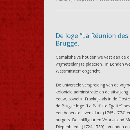
De loge “La Réunion des
Brugge.
Gemakshalve houden we vast aan de d
vrijmetselarij te plaatsen. In Londen 
Westminster” opgericht.
De universele verspreiding van de vrijme
koloniale administratie en de uitwijkin
eeuw, zowel in Frankrijk als in de Oost
de Brugse loge “La Parfaite Egalité” b
een beperkte levensduur (1765-1774) en 
burgers. De spilfiguur en Voorzittend
Diepenheede (1724-1789). Vrienden en 