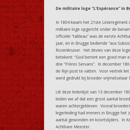
De militaire loge “L’Espérance” in 
In 1804 kwam het 21ste Linieregiment i
militaire loge opgericht onder de benam
officiële “tableau” was de eerste Achtb
jaar, en in Brugge bediende “aux Subsis
Rozenkruiser. Het devies van deze loge
betekent: “God bemint een goed man en 
drie “Frères Servans”. In december 1804
de Rijn post te vatten. Voor vertrek lie
werd gedrukt bij broeder-vrijmetselaar F.
Uit deze ledenlijst van 13 december 180
leiden we af dat een groot aantal broe
waren achtergebleven. Vooral broeders
legerleiding had immers in Brugge het
aantal gewonden en koortslijders. In 
Achtbare Meester.