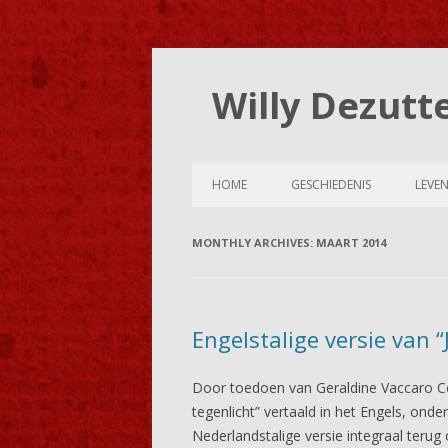
Willy Dezutt
HOME
GESCHIEDENIS
LEVE
MONTHLY ARCHIVES:
MAART 2014
Engelstalige versie van “
Door toedoen van Geraldine Vaccaro Col
tegenlicht” vertaald in het Engels, onder
Nederlandstalige versie integraal
terug