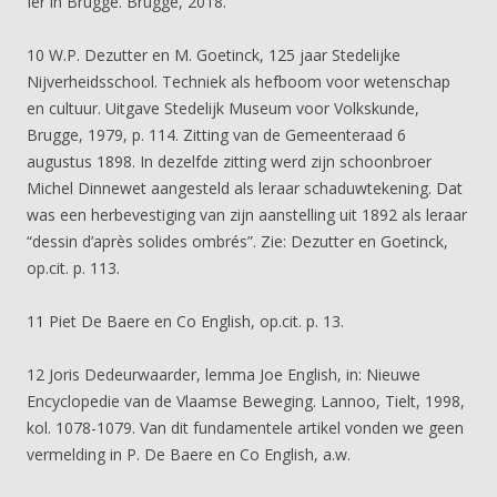
Ier in Brugge. Brugge, 2018.
10 W.P. Dezutter en M. Goetinck, 125 jaar Stedelijke
Nijverheidsschool. Techniek als hefboom voor wetenschap
en cultuur. Uitgave Stedelijk Museum voor Volkskunde,
Brugge, 1979, p. 114. Zitting van de Gemeenteraad 6
augustus 1898. In dezelfde zitting werd zijn schoonbroer
Michel Dinnewet aangesteld als leraar schaduwtekening. Dat
was een herbevestiging van zijn aanstelling uit 1892 als leraar
“dessin d’après solides ombrés”. Zie: Dezutter en Goetinck,
op.cit. p. 113.
11 Piet De Baere en Co English, op.cit. p. 13.
12 Joris Dedeurwaarder, lemma Joe English, in: Nieuwe
Encyclopedie van de Vlaamse Beweging. Lannoo, Tielt, 1998,
kol. 1078-1079. Van dit fundamentele artikel vonden we geen
vermelding in P. De Baere en Co English, a.w.