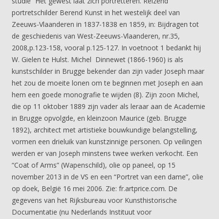
studie “Het gewest laat zich portretteren. Reizend
portretschilder Berend Kunst in het westelijk deel van
Zeeuws-Vlaanderen in 1837-1838 en 1859, in: Bijdragen tot
de geschiedenis van West-Zeeuws-Vlaanderen, nr.35,
2008,p.123-158, vooral p.125-127. In voetnoot 1 bedankt hij
W. Gielen te Hulst. Michel Dinnewet (1866-1960) is als
kunstschilder in Brugge bekender dan zijn vader Joseph maar
het zou de moeite lonen om te beginnen met Joseph en aan
hem een goede monografie te wijden (8). Zijn zoon Michel,
die op 11 oktober 1889 zijn vader als leraar aan de Academie
in Brugge opvolgde, en kleinzoon Maurice (geb. Brugge
1892), architect met artistieke bouwkundige belangstelling,
vormen een drieluik van kunstzinnige personen. Op veilingen
werden er van Joseph minstens twee werken verkocht. Een
“Coat of Arms” (Wapenschild), olie op paneel, op 15
november 2013 in de VS en een “Portret van een dame”, olie
op doek, België 16 mei 2006. Zie: fr.artprice.com. De
gegevens van het Rijksbureau voor Kunsthistorische
Documentatie (nu Nederlands Instituut voor