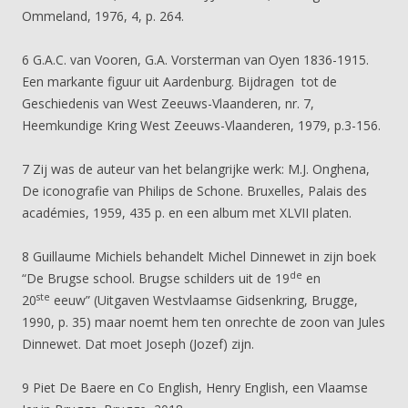
Ommeland, 1976, 4, p. 264.
6 G.A.C. van Vooren, G.A. Vorsterman van Oyen 1836-1915.
Een markante figuur uit Aardenburg. Bijdragen tot de
Geschiedenis van West Zeeuws-Vlaanderen, nr. 7,
Heemkundige Kring West Zeeuws-Vlaanderen, 1979, p.3-156.
7 Zij was de auteur van het belangrijke werk: M.J. Onghena,
De iconografie van Philips de Schone. Bruxelles, Palais des
académies, 1959, 435 p. en een album met XLVII platen.
8 Guillaume Michiels behandelt Michel Dinnewet in zijn boek
de
“De Brugse school. Brugse schilders uit de 19
en
ste
20
eeuw” (Uitgaven Westvlaamse Gidsenkring, Brugge,
1990, p. 35) maar noemt hem ten onrechte de zoon van Jules
Dinnewet. Dat moet Joseph (Jozef) zijn.
9 Piet De Baere en Co English, Henry English, een Vlaamse