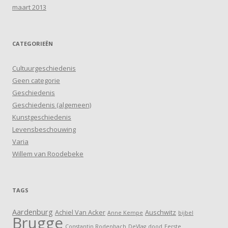
maart 2013
CATEGORIEËN
Cultuurgeschiedenis
Geen categorie
Geschiedenis
Geschiedenis (algemeen)
Kunstgeschiedenis
Levensbeschouwing
Varia
Willem van Roodebeke
TAGS
Aardenburg
Achiel Van Acker
Auschwitz
Anne Kempe
bijbel
Brugge
Constantin Rodenbach
DeVlag
dood
Eerste