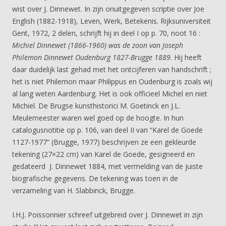
wist over J. Dinnewet. In zijn onuitgegeven scriptie over Joe
English (1882-1918), Leven, Werk, Betekenis. Rijksuniversiteit
Gent, 1972, 2 delen, schrijft hij in deel I op p. 70, noot 16 :
Michiel Dinnewet (1866-1960) was de zoon van Joseph
Philemon Dinnewet Oudenburg 1827-Brugge 1889
. Hij heeft
daar duidelijk last gehad met het ontcijferen van handschrift ;
het is niet Philemon maar Philippus en Oudenburg is zoals wij
al lang weten Aardenburg. Het is ook officieel Michel en niet
Michiel. De Brugse kunsthistorici M. Goetinck en J.L.
Meulemeester waren wel goed op de hoogte. In hun
catalogusnotitie op p. 106, van deel II van “Karel de Goede
1127-1977” (Brugge, 1977) beschrijven ze een gekleurde
tekening (27×22 cm) van Karel de Goede, gesigneerd en
gedateerd J. Dinnewet 1884, met vermelding van de juiste
biografische gegevens. De tekening was toen in de
verzameling van H. Slabbinck, Brugge.
I.H.J. Poissonnier schreef uitgebreid over J. Dinnewet in zijn