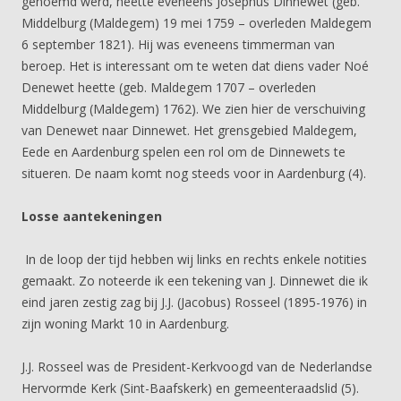
genoemd werd, heette eveneens Josephus Dinnewet (geb.
Middelburg (Maldegem) 19 mei 1759 – overleden Maldegem
6 september 1821). Hij was eveneens timmerman van
beroep. Het is interessant om te weten dat diens vader Noé
Denewet heette (geb. Maldegem 1707 – overleden
Middelburg (Maldegem) 1762). We zien hier de verschuiving
van Denewet naar Dinnewet. Het grensgebied Maldegem,
Eede en Aardenburg spelen een rol om de Dinnewets te
situeren. De naam komt nog steeds voor in Aardenburg (4).
Losse aantekeningen
In de loop der tijd hebben wij links en rechts enkele notities
gemaakt. Zo noteerde ik een tekening van J. Dinnewet die ik
eind jaren zestig zag bij J.J. (Jacobus) Rosseel (1895-1976) in
zijn woning Markt 10 in Aardenburg.
J.J. Rosseel was de President-Kerkvoogd van de Nederlandse
Hervormde Kerk (Sint-Baafskerk) en gemeenteraadslid (5).