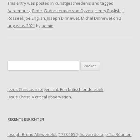
This entry was posted in
Kunstgeschiedenis
and tagged
Aardenburg
,
Eede
,
G. Vorsterman van Oyven
,
Henry English
,
J.
Rosseel
,
Joe English
,
Joseph Dinnewet
,
Michel Dinnewet
on
2
augustus 2021
by
admin
.
Zoeken
naar:
Jezus Christus in tegenlicht. Een kritisch onderzoek
Jesus Christ. A critical observation.
RECENTE BERICHTEN
Joseph-Bruno Alleweireldt (1778-1850), lid van de loge “La Réunion