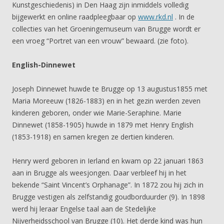
Kunstgeschiedenis) in Den Haag zijn inmiddels volledig
bijgewerkt en online raadpleegbaar op
www.rkd.nl
. In de
collecties van het Groeningemuseum van Brugge wordt er
een vroeg “Portret van een vrouw” bewaard. (zie foto).
English-Dinnewet
Joseph Dinnewet huwde te Brugge op 13 augustus1855 met
Maria Moreeuw (1826-1883) en in het gezin werden zeven
kinderen geboren, onder wie Marie-Seraphine. Marie
Dinnewet (1858-1905) huwde in 1879 met Henry English
(1853-1918) en samen kregen ze dertien kinderen.
Henry werd geboren in Ierland en kwam op 22 januari 1863
aan in Brugge als weesjongen. Daar verbleef hij in het
bekende “Saint Vincent’s Orphanage”. In 1872 zou hij zich in
Brugge vestigen als zelfstandig goudborduurder (9). In 1898
werd hij leraar Engelse taal aan de Stedelijke
Nijverheidsschool van Brugge (10). Het derde kind was hun