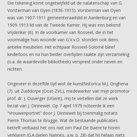
Die tekening komt ongetwijfeld uit de nalatenschap van G.
Vorsterman van Oyen (1836-1915). Vorsterman van Oyen
was van 1907-1911 gemeenteraadslid in Aardenburg en van
1909-1913 lid van de Tweede Kamer. Hij was een bekend
vrijdenker (6). In de voorkamer van Rosseel, die in het
voormalige huis woonde van G.V.v.O. stonden ook diens
antieke meubelen. Het echtpaar Rosseel-Solomé bleef
kinderloos en na hun beider overlijden raakte zijn verzameling
(o.a. de waardevolle bibliotheek) verspreid onder neven en
nichten.
Ongeveer in dezelfde tijd wist de kunsthistorica M.J. Onghena
(7). uit Zuiddorpe (Oost-ZVL), medewerker van mijn promotor
prof. dr. J. Duverger (UGent), mij te vertellen dat ze werk
bezat van J. Dinnewet. Op 7 april 1979 noteerde ik een
“Vrouwenportret” door J. Dinnewet bij toenmalig notaris
Pierre Thomas te Brugge. Wat de bestaande publicaties
betreft verbaast het ons niet om Paul De Baere te horen
verklaren (G.A.Gielen Nannes, a.w. p. 28) dat hij helaas niets