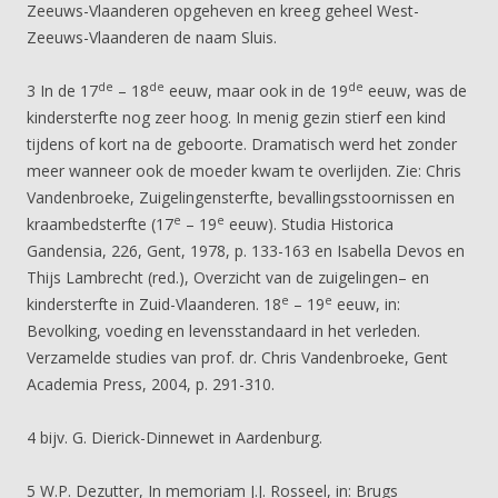
Zeeuws-Vlaanderen opgeheven en kreeg geheel West-
Zeeuws-Vlaanderen de naam Sluis.
de
de
de
3 In de 17
– 18
eeuw, maar ook in de 19
eeuw, was de
kindersterfte nog zeer hoog. In menig gezin stierf een kind
tijdens of kort na de geboorte. Dramatisch werd het zonder
meer wanneer ook de moeder kwam te overlijden. Zie: Chris
Vandenbroeke, Zuigelingensterfte, bevallingsstoornissen en
e
e
kraambedsterfte (17
– 19
eeuw). Studia Historica
Gandensia, 226, Gent, 1978, p. 133-163 en Isabella Devos en
Thijs Lambrecht (red.), Overzicht van de zuigelingen– en
e
e
kindersterfte in Zuid-Vlaanderen. 18
– 19
eeuw, in:
Bevolking, voeding en levensstandaard in het verleden.
Verzamelde studies van prof. dr. Chris Vandenbroeke, Gent
Academia Press, 2004, p. 291-310.
4 bijv. G. Dierick-Dinnewet in Aardenburg.
5 W.P. Dezutter, In memoriam J.J. Rosseel, in: Brugs