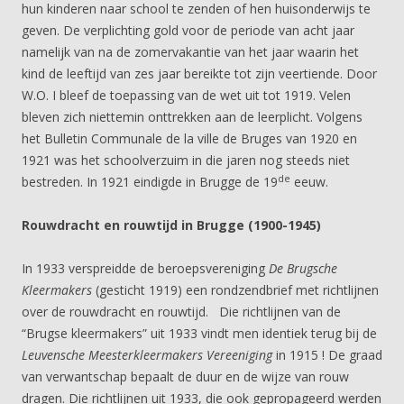
hun kinderen naar school te zenden of hen huisonderwijs te
geven. De verplichting gold voor de periode van acht jaar
namelijk van na de zomervakantie van het jaar waarin het
kind de leeftijd van zes jaar bereikte tot zijn veertiende. Door
W.O. I bleef de toepassing van de wet uit tot 1919. Velen
bleven zich niettemin onttrekken aan de leerplicht. Volgens
het Bulletin Communale de la ville de Bruges van 1920 en
1921 was het schoolverzuim in die jaren nog steeds niet
de
bestreden. In 1921 eindigde in Brugge de 19
eeuw.
Rouwdracht en rouwtijd in Brugge (1900-1945)
In 1933 verspreidde de beroepsvereniging
De Brugsche
Kleermakers
(gesticht 1919) een rondzendbrief met richtlijnen
over de rouwdracht en rouwtijd. Die richtlijnen van de
“Brugse kleermakers” uit 1933 vindt men identiek terug bij de
Leuvensche Meesterkleermakers Vereeniging
in 1915 ! De graad
van verwantschap bepaalt de duur en de wijze van rouw
dragen. Die richtlijnen uit 1933, die ook gepropageerd werden