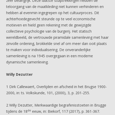
zeer belangrijk. Deze laatste stuiptrekkingen hebben de
teloorgang van de maatkleding niet kunnen verhinderen en
hebben al evenmin ingegrepen op het cultuurproces. Dit
achterhoedegevecht steunde op te veel economische
motieven en hield geen rekening met de gewijzigde
collectieve psychologie van de burgerij. Het statisch
wereldbeeld, de vertrouwde piramidale samenleving met haar
zinvolle ordening, brokkelde snel af om meer dan ooit plaats
te maken voor individualisering. De onveranderlijke
samenleving is na 1945 overgegaan in een moderne
dynamische samenleving.
Willy Dezutter
1 Dirk Callewaert, Overlijden en afscheid in het Brugse 1900-
2000, in: ts. Volkskunde, 101, (2000), 3, p. 201-255.
2 Willy Dezutter, Merkwaardige begrafenisstoeten in Brugge
de
tijdens de 18
eeuw, in: Biekorf, 117 (2017), p. 361-367.