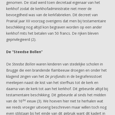
genomen. De stad werd toen decretaal eigenaar van het
kerkhof zodat de kerkhofadministratie niet meer de
bevoegdheid was van de kerkfabrieken. Dit decreet van
Prairial jaar XII voorzag overigens dat men bij testamentaire
beschikking nog altijd kon begraven worden op een ander
kerkhof mits het betalen van 50 francs. De rijken bleven
geprivilegieerd (2).
De “Steedse Bollen”
De
Steedse Bollen
waren kinderen van stedelijke scholen in
Brugge die een brandende flambeeuw droegen en onder het
klagend zingen van het
De profundis
in de begrafenisstoet
meeliepen naast de kist van het sterfhuis tot de kerk en
daarna van de kerk tot aan het kerkhof. Dit gebeurde altijd bij
testamentaire beschikking. Dit gebeurde al sinds het midden
de
van de 16
eeuw (3). We hoeven hier niet te herhalen wat
we reeds vroeger uitvoerig beschreven maar willen toch nog
even stilstaan bij het einde van dit gebruik want dit kadert in