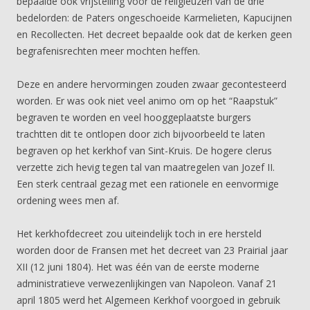
bepaalde ook vrijstelling voor de religieuzen van de drie
bedelorden: de Paters ongeschoeide Karmelieten, Kapucijnen
en Recollecten. Het decreet bepaalde ook dat de kerken geen
begrafenisrechten meer mochten heffen.
Deze en andere hervormingen zouden zwaar gecontesteerd
worden. Er was ook niet veel animo om op het “Raapstuk”
begraven te worden en veel hooggeplaatste burgers
trachtten dit te ontlopen door zich bijvoorbeeld te laten
begraven op het kerkhof van Sint-Kruis. De hogere clerus
verzette zich hevig tegen tal van maatregelen van Jozef II.
Een sterk centraal gezag met een rationele en eenvormige
ordening wees men af.
Het kerkhofdecreet zou uiteindelijk toch in ere hersteld
worden door de Fransen met het decreet van 23 Prairial jaar
XII (12 juni 1804). Het was één van de eerste moderne
administratieve verwezenlijkingen van Napoleon. Vanaf 21
april 1805 werd het Algemeen Kerkhof voorgoed in gebruik