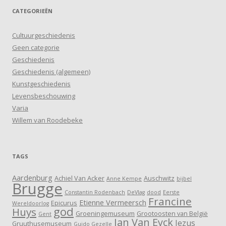
CATEGORIEËN
Cultuurgeschiedenis
Geen categorie
Geschiedenis
Geschiedenis (algemeen)
Kunstgeschiedenis
Levensbeschouwing
Varia
Willem van Roodebeke
TAGS
Aardenburg
Achiel Van Acker
Auschwitz
Anne Kempe
bijbel
Brugge
Constantin Rodenbach
DeVlag
dood
Eerste
Francine
Etienne Vermeersch
Epicurus
Wereldoorlog
god
Huys
Groeningemuseum
Grootoosten van België
Gent
Jan Van Eyck
Jezus
Gruuthusemuseum
Guido Gezelle