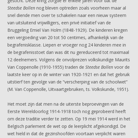
gesticht. Deze kring zorgde er enkele jaren voor dat de
Steedse Bollen
nog bleven optreden zoals voorheen maar al
snel diende men over te schakelen naar een nieuw systeem
van uitsluitend vrijwilligers, een privé initiatief van de
Bruggeling Emiel Van Holm (1848-1929). De kinderen kregen
een vergoeding van 20 tot 50 centimes, afhankelijk van de
begrafenisklasse. Liepen er vroeger nog 24 kinderen mee in
de begrafenisstoet dan was dit nu gereduceerd tot maximaal
12 deelnemers. Volgens de onvolprezen volkskundige Maurits
Van Coppenolle (1910-1955) traden de
Steedse Bollen
voor de
laatste keer op in de winter van 1920-1921 en dat het gebruik
uitstierf ten gevolge van de “verscherping van de schoolwet”
(M. Van Coppenolle, Uitvaartgebruiken, ts. Volkskunde, 1951).
Het moet zijn dat men na de uiterste beproevingen van de
Eerste Wereldoorlog 1914-1918 toch nog geprobeerd heeft
om deze traditie verder te zetten. Op 19 mei 1914 werd in het
Belgisch parlement de wet op de leerplicht afgekondigd. De
wet hield in dat de gezinshoofden voortaan verplicht waren