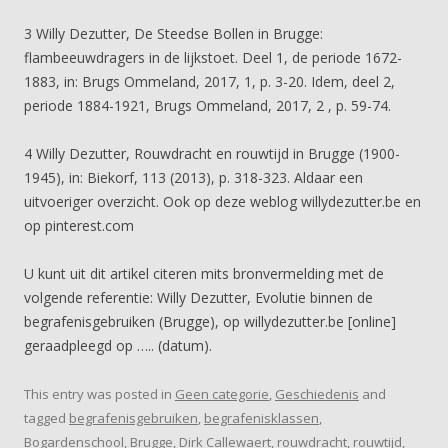
3 Willy Dezutter, De Steedse Bollen in Brugge:
flambeeuwdragers in de lijkstoet. Deel 1, de periode 1672-
1883, in: Brugs Ommeland, 2017, 1, p. 3-20. Idem, deel 2,
periode 1884-1921, Brugs Ommeland, 2017, 2 , p. 59-74.
4 Willy Dezutter, Rouwdracht en rouwtijd in Brugge (1900-
1945), in: Biekorf, 113 (2013), p. 318-323. Aldaar een
uitvoeriger overzicht. Ook op deze weblog willydezutter.be en
op pinterest.com
U kunt uit dit artikel citeren mits bronvermelding met de
volgende referentie: Willy Dezutter, Evolutie binnen de
begrafenisgebruiken (Brugge), op willydezutter.be [online]
geraadpleegd op ….. (datum).
This entry was posted in
Geen categorie
,
Geschiedenis
and
tagged
begrafenisgebruiken
,
begrafenisklassen
,
Bogardenschool
,
Brugge
,
Dirk Callewaert
,
rouwdracht
,
rouwtijd
,