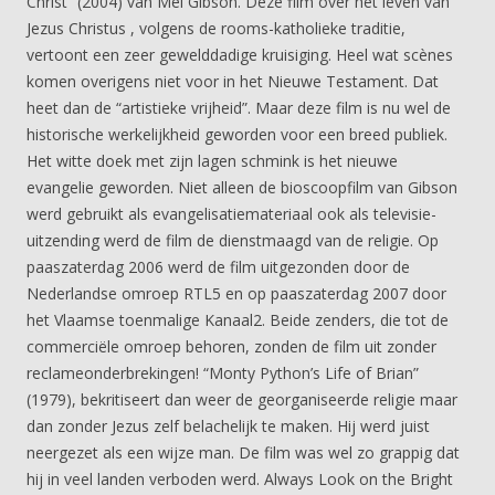
Christ” (2004) van Mel Gibson. Deze film over het leven van
Jezus Christus , volgens de rooms-katholieke traditie,
vertoont een zeer gewelddadige kruisiging. Heel wat scènes
komen overigens niet voor in het Nieuwe Testament. Dat
heet dan de “artistieke vrijheid”. Maar deze film is nu wel de
historische werkelijkheid geworden voor een breed publiek.
Het witte doek met zijn lagen schmink is het nieuwe
evangelie geworden. Niet alleen de bioscoopfilm van Gibson
werd gebruikt als evangelisatiemateriaal ook als televisie-
uitzending werd de film de dienstmaagd van de religie. Op
paaszaterdag 2006 werd de film uitgezonden door de
Nederlandse omroep RTL5 en op paaszaterdag 2007 door
het Vlaamse toenmalige Kanaal2. Beide zenders, die tot de
commerciële omroep behoren, zonden de film uit zonder
reclameonderbrekingen! “Monty Python’s Life of Brian”
(1979), bekritiseert dan weer de georganiseerde religie maar
dan zonder Jezus zelf belachelijk te maken. Hij werd juist
neergezet als een wijze man. De film was wel zo grappig dat
hij in veel landen verboden werd. Always Look on the Bright