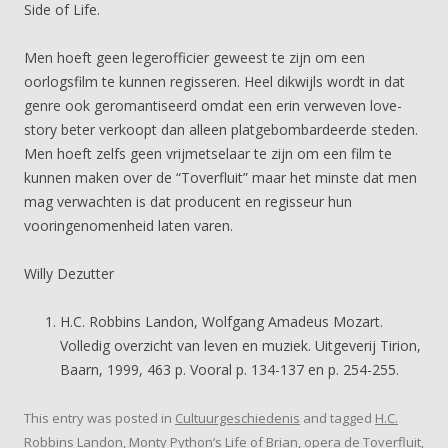
Side of Life.
Men hoeft geen legerofficier geweest te zijn om een
oorlogsfilm te kunnen regisseren. Heel dikwijls wordt in dat
genre ook geromantiseerd omdat een erin verweven love-
story beter verkoopt dan alleen platgebombardeerde steden.
Men hoeft zelfs geen vrijmetselaar te zijn om een film te
kunnen maken over de “Toverfluit” maar het minste dat men
mag verwachten is dat producent en regisseur hun
vooringenomenheid laten varen.
Willy Dezutter
H.C. Robbins Landon, Wolfgang Amadeus Mozart.
Volledig overzicht van leven en muziek. Uitgeverij Tirion,
Baarn, 1999, 463 p. Vooral p. 134-137 en p. 254-255.
This entry was posted in
Cultuurgeschiedenis
and tagged
H.C.
Robbins Landon
,
Monty Python’s Life of Brian
,
opera de Toverfluit
,