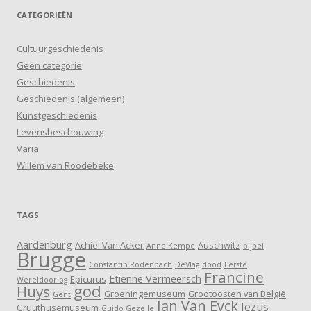
CATEGORIEËN
Cultuurgeschiedenis
Geen categorie
Geschiedenis
Geschiedenis (algemeen)
Kunstgeschiedenis
Levensbeschouwing
Varia
Willem van Roodebeke
TAGS
Aardenburg
Achiel Van Acker
Auschwitz
Anne Kempe
bijbel
Brugge
Constantin Rodenbach
DeVlag
dood
Eerste
Francine
Etienne Vermeersch
Epicurus
Wereldoorlog
god
Huys
Groeningemuseum
Grootoosten van België
Gent
Jan Van Eyck
Jezus
Gruuthusemuseum
Guido Gezelle