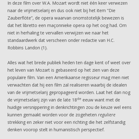
In deze film over W.A. Mozart wordt niet één keer verwezen
naar de vrijmetselarij en dus ook niet bij het item “Die
Zauberflöte”, de opera waarvan onomstotelijk bewezen is
dat het libretto een maçonnieke opera op het oog had. Om
niet in herhaling te vervallen verwijzen we naar het
standaardwerk dat verscheen onder redactie van H.C.
Robbins Landon (1).
Alles wat het brede publiek heden ten dage kent of weet over
het leven van Mozart is gebaseerd op het zien van deze
populaire film. Van een Amerikaanse regisseur mag men niet
verwachten dat hij een film zal realiseren waarbij de idealen
van de vrijmetselarij gepropageerd worden. Laat het dan nog
de
de vrijmetselarij zijn van de late 18
eeuw want met de
huidige versnippering in denkrichtingen zou de keuze wel eens
kunnen gemaakt worden voor de zogeheten
reguliere
strekking en zeker niet voor een richting die het zelfstandig
denken voorop stelt in humanistisch perspectief.