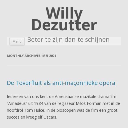
Willy
Dezutter
Beter te zijn dan te schijnen
Skip to content
Menu
MONTHLY ARCHIVES:
MEI 2021
De Toverfluit als anti-maçonnieke opera
Iedereen van ons kent de Amerikaanse muzikale dramafilm
“Amadeus” uit 1984 van de regisseur Miloš Forman met in de
hoofdrol Tom Hulce. In de bioscopen was de film een groot
succes en kreeg elf Oscars.