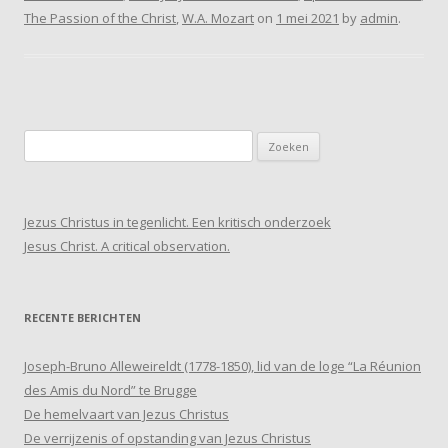
The Passion of the Christ
,
W.A. Mozart
on
1 mei 2021
by
admin
.
Zoeken
naar:
Jezus Christus in tegenlicht. Een kritisch onderzoek
Jesus Christ. A critical observation.
RECENTE BERICHTEN
Joseph-Bruno Alleweireldt (1778-1850), lid van de loge “La Réunion
des Amis du Nord” te Brugge
De hemelvaart van Jezus Christus
De verrijzenis of opstanding van Jezus Christus