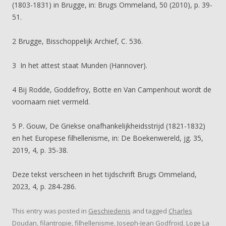
(1803-1831) in Brugge, in: Brugs Ommeland, 50 (2010), p. 39-
51.
2 Brugge, Bisschoppelijk Archief, C. 536.
3 In het attest staat Munden (Hannover).
4 Bij Rodde, Goddefroy, Botte en Van Campenhout wordt de
voornaam niet vermeld.
5 P. Gouw, De Griekse onafhankelijkheidsstrijd (1821-1832)
en het Europese filhellenisme, in: De Boekenwereld, jg. 35,
2019, 4, p. 35-38.
Deze tekst verscheen in het tijdschrift Brugs Ommeland,
2023, 4, p. 284-286.
This entry was posted in
Geschiedenis
and tagged
Charles
Doudan
,
filantropie
,
filhellenisme
,
Joseph-Jean Godfroid
,
Loge La