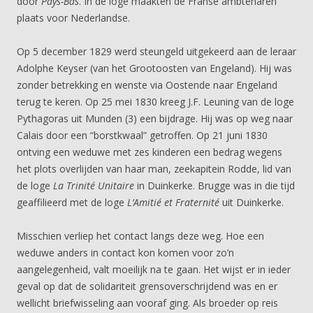
door
Pays-Bas
. In de loge maakten de Franse ambtenaren
plaats voor Nederlandse.
Op 5 december 1829 werd steungeld uitgekeerd aan de leraar
Adolphe Keyser (van het Grootoosten van Engeland). Hij was
zonder betrekking en wenste via Oostende naar Engeland
terug te keren. Op 25 mei 1830 kreeg J.F. Leuning van de loge
Pythagoras uit Munden (3) een bijdrage. Hij was op weg naar
Calais door een “borstkwaal” getroffen. Op 21 juni 1830
ontving een weduwe met zes kinderen een bedrag wegens
het plots overlijden van haar man, zeekapitein Rodde, lid van
de loge
La Trinité Unitaire
in Duinkerke. Brugge was in die tijd
geaffilieerd met de loge
L’Amitié et Fraternité
uit Duinkerke.
Misschien verliep het contact langs deze weg. Hoe een
weduwe anders in contact kon komen voor zo’n
aangelegenheid, valt moeilijk na te gaan. Het wijst er in ieder
geval op dat de solidariteit grensoverschrijdend was en er
wellicht briefwisseling aan vooraf ging. Als broeder op reis