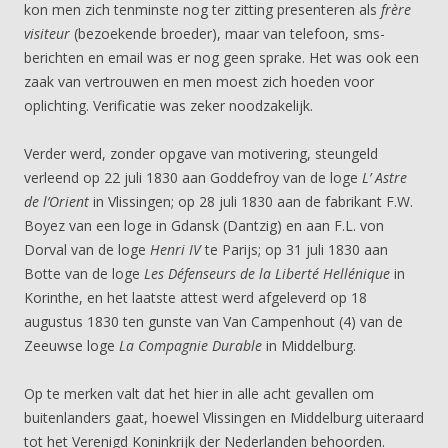
kon men zich tenminste nog ter zitting presenteren als
frère
visiteur
(bezoekende broeder), maar van telefoon, sms-
berichten en email was er nog geen sprake. Het was ook een
zaak van vertrouwen en men moest zich hoeden voor
oplichting. Verificatie was zeker noodzakelijk.
Verder werd, zonder opgave van motivering, steungeld
verleend op 22 juli 1830 aan Goddefroy van de loge
L’ Astre
de l’Orient
in Vlissingen; op 28 juli 1830 aan de fabrikant F.W.
Boyez van een loge in Gdansk (Dantzig) en aan F.L. von
Dorval van de loge
Henri IV
te Parijs; op 31 juli 1830 aan
Botte van de loge
Les Défenseurs de la Liberté Hellénique
in
Korinthe, en het laatste attest werd afgeleverd op 18
augustus 1830 ten gunste van Van Campenhout (4) van de
Zeeuwse loge
La Compagnie Durable
in Middelburg.
Op te merken valt dat het hier in alle acht gevallen om
buitenlanders gaat, hoewel Vlissingen en Middelburg uiteraard
tot het Verenigd Koninkrijk der Nederlanden behoorden.