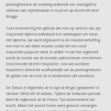
penningmeester de toelating verleende een steungeld te
verlenen aan vrijmetselaars in nood en op doortocht door
Brugge.
Toen bestond nog het gebruik dat men op vertoon van zijn
maçonniek diploma individueel kon aankloppen om steun.
Het diploma, dat werd afgeleverd na de meesterverheffing,
kon men in vier delen vouwen zodat het een soort
maçonniek paspoort werd. In artikel 14 van het reglement
wordt de functie van de broeder-aalmoezenier omschreven.
Deze broeder (le
frère hospitalier
, ook wel
aumônier
hospitalier
) beheerde onafhankelijk van de penningmeester
de gelden van de
tronc de la bienfaisance
(de steunbus).
De
Statuts et Réglemens de la loge de Bruges
(gedateerd 13
oktober 1804) telt 90 artikels. Tijdens de Hollandse periode
bleef dit reglement uit de Franse Tijd onverminderd van
kracht. Alleen het woord
France
werd gewoon vervangen