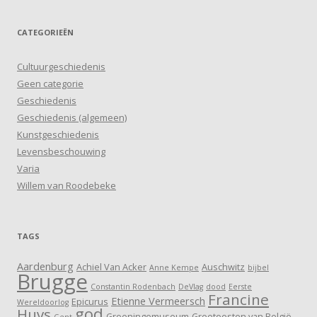
CATEGORIEËN
Cultuurgeschiedenis
Geen categorie
Geschiedenis
Geschiedenis (algemeen)
Kunstgeschiedenis
Levensbeschouwing
Varia
Willem van Roodebeke
TAGS
Aardenburg
Achiel Van Acker
Auschwitz
Anne Kempe
bijbel
Brugge
Constantin Rodenbach
DeVlag
dood
Eerste
Francine
Etienne Vermeersch
Epicurus
Wereldoorlog
god
Huys
Groeningemuseum
Grootoosten van België