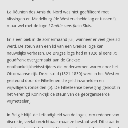
La Réunion des Amis du Nord was niet geaffilieerd met
Vlissingen en Middelburg (de Westerschelde lag er tussen !),
maar wel met de loge
L’Amitié sans fin
in Sluis.
Er is een piek in de zomermaand juli, wanneer er veel gereisd
werd. De steun aan een lid van een Griekse loge kan
nauwelijks verbazen. De Brugse loge had in 1826 al eens 75
goudfrank overgemaakt aan de Griekse
onafhankelijkheidsstrijders die onderworpen waren door het
Ottomaanse rijk. Deze strijd (1821-1830) werd in het Westen
gesteund door de Filhellenen die geld inzamelden en
vrijwilligers ronselden (5). De Filhelleense beweging genoot in
het Verenigd Koninkrijk de steun van de georganiseerde
vrijmetselarij.
In België blijft de liefdadigheid van de loges, om redenen van
discretie, veelal onzichtbaar maar ze bestaat wel. Dit staat in