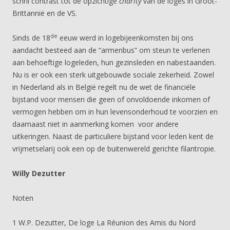
schril contrast tot de opzichtige
charity
van de loges in Groot-
Brittannië en de VS.
de
Sinds de 18
eeuw werd in logebijeenkomsten bij ons
aandacht besteed aan de “armenbus” om steun te verlenen
aan behoeftige logeleden, hun gezinsleden en nabestaanden.
Nu is er ook een sterk uitgebouwde sociale zekerheid. Zowel
in Nederland als in België regelt nu de wet de financiële
bijstand voor mensen die geen of onvoldoende inkomen of
vermogen hebben om in hun levensonderhoud te voorzien en
daarnaast niet in aanmerking komen voor andere
uitkeringen. Naast de particuliere bijstand voor leden kent de
vrijmetselarij ook een op de buitenwereld gerichte filantropie.
Willy Dezutter
Noten
1 W.P. Dezutter, De loge La Réunion des Amis du Nord