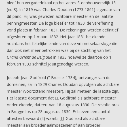
bleef hun vergaderlokaal op het adres Steenhouwersdijk 13
(nu 3). In 1819 was Charles Doudan (1773-1861) eigenaar van
dit pand. Hij was gewezen achtbare meester en de laatste
penningmeester. De loge bleef er tot 1830; de vereffening
vond plaats in februari 1831. De rekeningen werden definitief
afgesloten op 1 maart 1832. Het jaar 1831 betekende
nochtans het feitelijke einde van deze vrijmetselaarsloge die
dan ook niet meer betrokken was bij de stichting van het
Grand Orient de Belgique
in 1833 hoewel ze daartoe op 1
februari 1833 schriftelijk uitgenodigd werden.
Joseph-Jean Godfroid (° Brussel 1784), ontvanger van de
domeinen, zal in 1829 Charles Doudan opvolgen als achtbare
meester (voorzittend meester). Hij zal meteen de laatste zijn.
Het laatste document dat J.J. Godfroid als achtbare meester
ondertekende, dateert van 18 augustus 1830. De revolte brak
in Brugge los op 28 augustus 1830. Er bleven een aantal
attesten bewaard (2) waarbij J.J. Godfroid als achtbare
meester aan broeder aalmoezenier of aan broeder