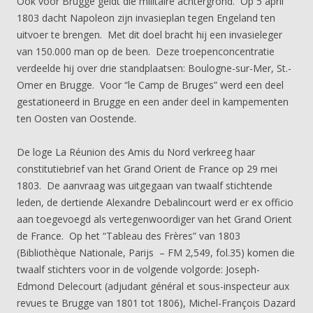
Ook voor Brugge geldt die militaire achtergrond. Op 5 april
1803 dacht Napoleon zijn invasieplan tegen Engeland ten
uitvoer te brengen. Met dit doel bracht hij een invasieleger
van 150.000 man op de been. Deze troepenconcentratie
verdeelde hij over drie standplaatsen: Boulogne-sur-Mer, St.-
Omer en Brugge. Voor “le Camp de Bruges” werd een deel
gestationeerd in Brugge en een ander deel in kampementen
ten Oosten van Oostende.
De loge La Réunion des Amis du Nord verkreeg haar
constitutiebrief van het Grand Orient de France op 29 mei
1803. De aanvraag was uitgegaan van twaalf stichtende
leden, de dertiende Alexandre Debalincourt werd er ex officio
aan toegevoegd als vertegenwoordiger van het Grand Orient
de France. Op het “Tableau des Frères” van 1803
(Bibliothèque Nationale, Parijs – FM 2,549, fol.35) komen die
twaalf stichters voor in de volgende volgorde: Joseph-
Edmond Delecourt (adjudant général et sous-inspecteur aux
revues te Brugge van 1801 tot 1806), Michel-François Dazard