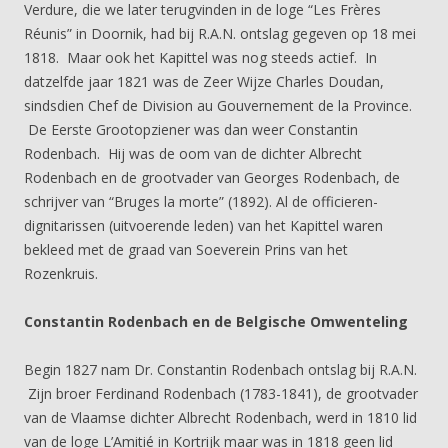
Verdure, die we later terugvinden in de loge “Les Frères
Réunis” in Doornik, had bij R.A.N. ontslag gegeven op 18 mei
1818. Maar ook het Kapittel was nog steeds actief. In
datzelfde jaar 1821 was de Zeer Wijze Charles Doudan,
sindsdien Chef de Division au Gouvernement de la Province.
De Eerste Grootopziener was dan weer Constantin
Rodenbach. Hij was de oom van de dichter Albrecht
Rodenbach en de grootvader van Georges Rodenbach, de
schrijver van “Bruges la morte” (1892). Al de officieren-
dignitarissen (uitvoerende leden) van het Kapittel waren
bekleed met de graad van Soeverein Prins van het
Rozenkruis.
Constantin Rodenbach en de Belgische Omwenteling
Begin 1827 nam Dr. Constantin Rodenbach ontslag bij R.A.N.
Zijn broer Ferdinand Rodenbach (1783-1841), de grootvader
van de Vlaamse dichter Albrecht Rodenbach, werd in 1810 lid
van de loge L’Amitié in Kortrijk maar was in 1818 geen lid