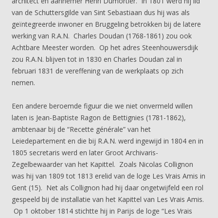
architect en aannemer Henri Dumortier. In 1801 werd hij lid
van de Schuttersgilde van Sint Sebastiaan dus hij was als
geïntegreerde inwoner en Bruggeling betrokken bij de latere
werking van R.A.N. Charles Doudan (1768-1861) zou ook
Achtbare Meester worden. Op het adres Steenhouwersdijk
zou R.A.N. blijven tot in 1830 en Charles Doudan zal in
februari 1831 de vereffening van de werkplaats op zich
nemen.
Een andere beroemde figuur die we niet onvermeld willen
laten is Jean-Baptiste Ragon de Bettignies (1781-1862),
ambtenaar bij de “Recette générale” van het
Leiedepartement en die bij R.A.N. werd ingewijd in 1804 en in
1805 secretaris werd en later Groot Archivaris-
Zegelbewaarder van het Kapittel. Zoals Nicolas Collignon
was hij van 1809 tot 1813 erelid van de loge Les Vrais Amis in
Gent (15). Net als Collignon had hij daar ongetwijfeld een rol
gespeeld bij de installatie van het Kapittel van Les Vrais Amis.
Op 1 oktober 1814 stichtte hij in Parijs de loge “Les Vrais