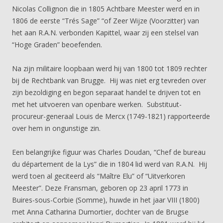
Nicolas Collignon die in 1805 Achtbare Meester werd en in
1806 de eerste “Trés Sage” “of Zeer Wijze (Voorzitter) van
het aan R.A.N. verbonden Kapittel, waar zij een stelsel van
“Hoge Graden” beoefenden.
Na zijn militaire loopbaan werd hij van 1800 tot 1809 rechter
bij de Rechtbank van Brugge. Hij was niet erg tevreden over
zijn bezoldiging en begon separaat handel te drijven tot en
met het uitvoeren van openbare werken. Substituut-
procureur-generaal Louis de Mercx (1749-1821) rapporteerde
over hem in ongunstige zin.
Een belangrijke figuur was Charles Doudan, “Chef de bureau
du département de la Lys” die in 1804 lid werd van R.A.N. Hij
werd toen al geciteerd als “Maître Elu” of “Uitverkoren
Meester”. Deze Fransman, geboren op 23 april 1773 in
Buires-sous-Corbie (Somme), huwde in het jaar VIII (1800)
met Anna Catharina Dumortier, dochter van de Brugse