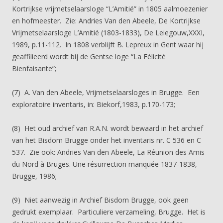
Kortrijkse vrijmetselaarsloge “L’Amitié” in 1805 aalmoezenier
en hofmeester. Zie: Andries Van den Abeele, De Kortrijkse
Vrijmetselaarsloge L’Amitié (1803-1833), De Leiegouw,XXXI,
1989, p.11-112. In 1808 verblijft B. Lepreux in Gent waar hij
geaffilieerd wordt bij de Gentse loge “La Félicité
Bienfaisante”;
(7) A. Van den Abeele, Vrijmetselaarsloges in Brugge. Een
exploratoire inventaris, in: Biekorf,1983, p.170-173;
(8) Het oud archief van R.A.N. wordt bewaard in het archief
van het Bisdom Brugge onder het inventaris nr. C 536 en C
537. Zie ook: Andries Van den Abeele, La Réunion des Amis
du Nord à Bruges. Une résurrection manquée 1837-1838,
Brugge, 1986;
(9) Niet aanwezig in Archief Bisdom Brugge, ook geen
gedrukt exemplaar. Particuliere verzameling, Brugge. Het is