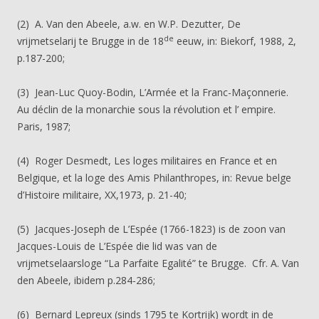
(2) A. Van den Abeele, a.w. en W.P. Dezutter, De
de
vrijmetselarij te Brugge in de 18
eeuw, in: Biekorf, 1988, 2,
p.187-200;
(3) Jean-Luc Quoy-Bodin, L’Armée et la Franc-Maçonnerie.
Au déclin de la monarchie sous la révolution et l’ empire.
Paris, 1987;
(4) Roger Desmedt, Les loges militaires en France et en
Belgique, et la loge des Amis Philanthropes, in: Revue belge
d’Histoire militaire, XX,1973, p. 21-40;
(5) Jacques-Joseph de L’Espée (1766-1823) is de zoon van
Jacques-Louis de L’Espée die lid was van de
vrijmetselaarsloge “La Parfaite Egalité” te Brugge. Cfr. A. Van
den Abeele, ibidem p.284-286;
(6) Bernard Lepreux (sinds 1795 te Kortrijk) wordt in de