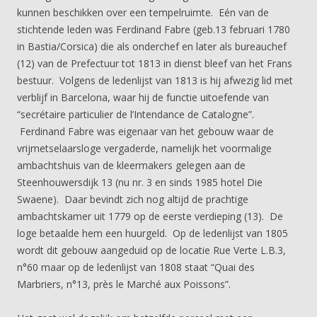
kunnen beschikken over een tempelruimte. Eén van de
stichtende leden was Ferdinand Fabre (geb.13 februari 1780
in Bastia/Corsica) die als onderchef en later als bureauchef
(12) van de Prefectuur tot 1813 in dienst bleef van het Frans
bestuur. Volgens de ledenlijst van 1813 is hij afwezig lid met
verblijf in Barcelona, waar hij de functie uitoefende van
“secrétaire particulier de l’Intendance de Catalogne”.
Ferdinand Fabre was eigenaar van het gebouw waar de
vrijmetselaarsloge vergaderde, namelijk het voormalige
ambachtshuis van de kleermakers gelegen aan de
Steenhouwersdijk 13 (nu nr. 3 en sinds 1985 hotel Die
Swaene). Daar bevindt zich nog altijd de prachtige
ambachtskamer uit 1779 op de eerste verdieping (13). De
loge betaalde hem een huurgeld. Op de ledenlijst van 1805
wordt dit gebouw aangeduid op de locatie Rue Verte L.B.3,
n°60 maar op de ledenlijst van 1808 staat “Quai des
Marbriers, n°13, près le Marché aux Poissons”.