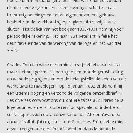
opdrachten in het land geroepen. Het was Charles Doudan
die de overlevingskansen als zeer gering inschatte en als
toenmalig penningmeester en eigenaar van het gebouw
besloot om de boekhouding op reglementaire wijze af te
sluiten. Het deficit van het boekjaar 1830-1831 nam hij voor
persoonlijke rekening. Het jaar 1831 betekent in feite het
definitieve einde van de werking van de loge en het Kapittel
R.A.N.
Charles Doudan wilde niettemin zijn vrijmetselaarsideaal zo
maar niet prijsgeven. Hij beoogde een morele geruststelling
en wendde pogingen aan om de belangstellende leden van de
werkplaats te raadplegen. Op 15 januari 1832 ondernam hij
een ultieme poging en verzond de volgende omzendbrief: “…
Les diverses convocations qui ont été faites aux Frères de la
loge pour les amener à une réunion spéciale pour délibérer
sur la suppression ou la conversation de l’Atelier n’ayant eu
aucun résultat, j’ai cru, dans l’intérêt de mes Frères et le mien,
devoir rédiger une dernière délibération dans le but de la