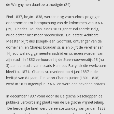
de Wargny hen daartoe uitnodigde (24).
Eind 1837, begin 1838, werden nog vruchteloos pogingen
ondernomen tot heroprichting van de kolommen van R.A.N.
(25). Charles Doudan, sinds 1831 genaturaliseerde Belg,
wilde echter niet meer meewerken. De laatste Achtbare
Meester blijft dus Joseph-Jean Godfroid, ontvanger van de
domeinen, en Charles Doudan sr. is en blijft de vereffenaar.
Hij zou wel nog gemeenteraadslid en schepen worden van
zijn stad. In 1832 verhuurde hij de Steenhouwersdijk 13 (nu
3) aan de studie van notaris Henricus Bultynck die werkzaam
bleef tot 1871. Charles sr. overleed op 4 juni 1857 in de
leeftijd van 84 jaar. Zijn zoon Charles junior (1801-1848)
werd in 1821 ingewijd in R.A.N. en werd een bekende notaris.
In december 1837 vond door de Belgische bisschoppen de
publieke veroordeling plaats van de Belgische vrijmetselarij.
De herderlijke brief werd de eerste zondag van januari 1838