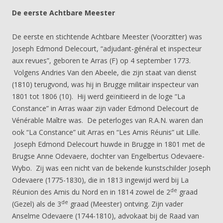
De eerste Achtbare Meester
De eerste en stichtende Achtbare Meester (Voorzitter) was
Joseph Edmond Delecourt, “adjudant-général et inspecteur
aux revues”, geboren te Arras (F) op 4 september 1773.
Volgens Andries Van den Abeele, die zijn staat van dienst
(1810) terugvond, was hij in Brugge militair inspecteur van
1801 tot 1806 (10). Hij werd geïnitieerd in de loge “La
Constance” in Arras waar zijn vader Edmond Delecourt de
Vénérable Maître was. De peterloges van R.A.N. waren dan
ook “La Constance” uit Arras en “Les Amis Réunis” uit Lille.
Joseph Edmond Delecourt huwde in Brugge in 1801 met de
Brugse Anne Odevaere, dochter van Engelbertus Odevaere-
Wybo. Zij was een nicht van de bekende kunstschilder Joseph
Odevaere (1775-1830), die in 1813 ingewijd werd bij La
de
Réunion des Amis du Nord en in 1814 zowel de 2
graad
de
(Gezel) als de 3
graad (Meester) ontving. Zijn vader
Anselme Odevaere (1744-1810), advokaat bij de Raad van