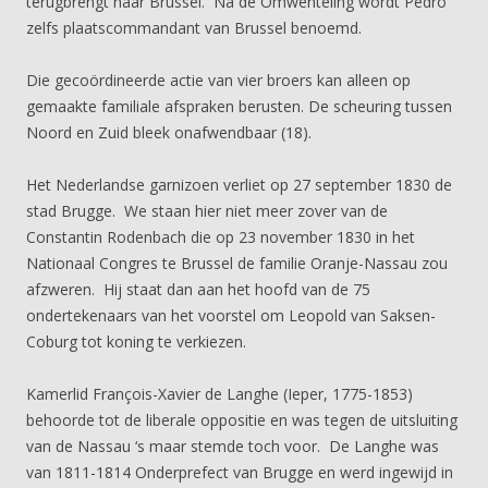
terugbrengt naar Brussel. Na de Omwenteling wordt Pedro
zelfs plaatscommandant van Brussel benoemd.
Die gecoördineerde actie van vier broers kan alleen op
gemaakte familiale afspraken berusten. De scheuring tussen
Noord en Zuid bleek onafwendbaar (18).
Het Nederlandse garnizoen verliet op 27 september 1830 de
stad Brugge. We staan hier niet meer zover van de
Constantin Rodenbach die op 23 november 1830 in het
Nationaal Congres te Brussel de familie Oranje-Nassau zou
afzweren. Hij staat dan aan het hoofd van de 75
ondertekenaars van het voorstel om Leopold van Saksen-
Coburg tot koning te verkiezen.
Kamerlid François-Xavier de Langhe (Ieper, 1775-1853)
behoorde tot de liberale oppositie en was tegen de uitsluiting
van de Nassau ‘s maar stemde toch voor. De Langhe was
van 1811-1814 Onderprefect van Brugge en werd ingewijd in