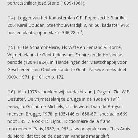
portretschilder José Storie (1899-1961);
(14) Legger van het Kadasterplan C.P. Popp: sectie B artikel
206: Karel Doudan, Steenhouwersdijk 8, nr. 60, kadaster 916:
huis en plaats, oppervlakte 346,28 m²;
(15) H. De Schampheleire, Els Witte en Fernand V. Borné,
Vrijmetselaars te Gent tijdens het Empire en de Hollandse
periode (1804-1824), in: Handelingen der Maatschappij voor
Geschiedenis en Oudheidkunde te Gent. Nieuwe reeks-deel
XXXV, 1971, p. 101 en p. 172;
(16) Al in 1978 schonken wij aandacht aan J. Ragon. Zie: W.P.
de
Dezutter, De vrijmetselarij te Brugge in de 18de en 19
eeuw, in: Guillaume Michiels, Uit de wereld van de Brugse
mensen. Brugge, 1978, p.135-146 en 668-671 speciaal p.669
noot 345. Zie ook: D. Ligou, Dictionnaire de la franc-
maçonnerie. Paris,1987, p. 983, alwaar sprake over “Les Amis
du Nord” dat tot op de dag van vandaag maar blijft