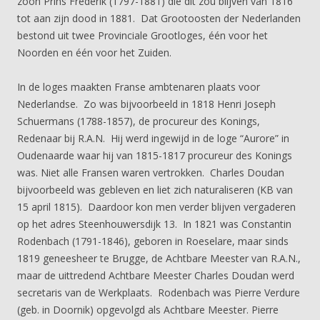
zoon Prins Frederik (1797-1881) die dit zou blijven van 1816
tot aan zijn dood in 1881. Dat Grootoosten der Nederlanden
bestond uit twee Provinciale Grootloges, één voor het
Noorden en één voor het Zuiden.
In de loges maakten Franse ambtenaren plaats voor
Nederlandse. Zo was bijvoorbeeld in 1818 Henri Joseph
Schuermans (1788-1857), de procureur des Konings,
Redenaar bij R.A.N. Hij werd ingewijd in de loge “Aurore” in
Oudenaarde waar hij van 1815-1817 procureur des Konings
was. Niet alle Fransen waren vertrokken. Charles Doudan
bijvoorbeeld was gebleven en liet zich naturaliseren (KB van
15 april 1815). Daardoor kon men verder blijven vergaderen
op het adres Steenhouwersdijk 13. In 1821 was Constantin
Rodenbach (1791-1846), geboren in Roeselare, maar sinds
1819 geneesheer te Brugge, de Achtbare Meester van R.A.N.,
maar de uittredend Achtbare Meester Charles Doudan werd
secretaris van de Werkplaats. Rodenbach was Pierre Verdure
(geb. in Doornik) opgevolgd als Achtbare Meester. Pierre