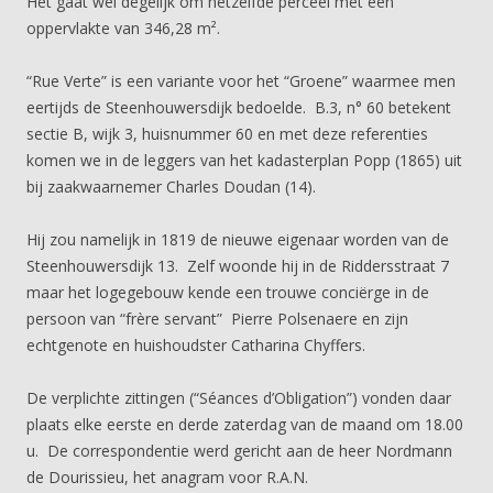
Het gaat wel degelijk om hetzelfde perceel met een
oppervlakte van 346,28 m².
“Rue Verte” is een variante voor het “Groene” waarmee men
eertijds de Steenhouwersdijk bedoelde. B.3, n° 60 betekent
sectie B, wijk 3, huisnummer 60 en met deze referenties
komen we in de leggers van het kadasterplan Popp (1865) uit
bij zaakwaarnemer Charles Doudan (14).
Hij zou namelijk in 1819 de nieuwe eigenaar worden van de
Steenhouwersdijk 13. Zelf woonde hij in de Riddersstraat 7
maar het logegebouw kende een trouwe conciërge in de
persoon van “frère servant” Pierre Polsenaere en zijn
echtgenote en huishoudster Catharina Chyffers.
De verplichte zittingen (“Séances d’Obligation”) vonden daar
plaats elke eerste en derde zaterdag van de maand om 18.00
u. De correspondentie werd gericht aan de heer Nordmann
de Dourissieu, het anagram voor R.A.N.