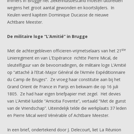
immers in Brugge het ziekenhuisbestand moeten uitbreiden
wegens het groot aantal gewonden en koortslijders. In
Keulen werd kapitein Dominique Ducasse de nieuwe
Achtbare Meester.
De militaire loge “L’Amitié” in Brugge
ste
Met de achtergebleven officieren-vrijmetselaars van het 21
Linieregiment en van L’Espérance richtte Pierre Mical, de
sleutelfiguur van de bevoorradingen, de militaire loge L’Amitié
op “attaché à l’Etat-Major Général de l’Armée Expéditionnaire
du Camp de Bruges”. Ze vroeg haar constitutie aan bij het
Grand Orient de France in Parijs en bekwam die op 16 juli
1805. Ze had haar eigen briefpapier met zegel. Het devies
van L’Amitié luidde “Amicitia Fovente”, vertaald “Met de gunst
van de Vriendschap”. Uiteindelijk telde die werkplaats 37 leden
en Pierre Mical werd Vénérable of Achtbare Meester.
In een brief, ondertekend door J. Delecourt, liet La Réunion