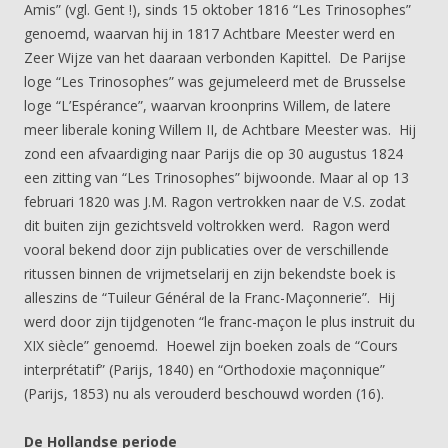
Amis” (vgl. Gent !), sinds 15 oktober 1816 “Les Trinosophes”
genoemd, waarvan hij in 1817 Achtbare Meester werd en
Zeer Wijze van het daaraan verbonden Kapittel. De Parijse
loge “Les Trinosophes” was gejumeleerd met de Brusselse
loge “L’Espérance”, waarvan kroonprins Willem, de latere
meer liberale koning Willem II, de Achtbare Meester was. Hij
zond een afvaardiging naar Parijs die op 30 augustus 1824
een zitting van “Les Trinosophes” bijwoonde. Maar al op 13
februari 1820 was J.M. Ragon vertrokken naar de V.S. zodat
dit buiten zijn gezichtsveld voltrokken werd. Ragon werd
vooral bekend door zijn publicaties over de verschillende
ritussen binnen de vrijmetselarij en zijn bekendste boek is
alleszins de “Tuileur Général de la Franc-Maçonnerie”. Hij
werd door zijn tijdgenoten “le franc-maçon le plus instruit du
XIX siècle” genoemd. Hoewel zijn boeken zoals de “Cours
interprétatif” (Parijs, 1840) en “Orthodoxie maçonnique”
(Parijs, 1853) nu als verouderd beschouwd worden (16).
De Hollandse periode