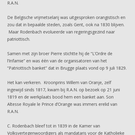
R.A.N.
De Belgische vrijmetselarij was uitgesproken orangistisch en
zou dat in bepaalde steden, zoals Gent, ook na 1830 blijven.
Maar Rodenbach evolueerde van regeringsgezind naar
patriottisch.
Samen met zijn broer Pierre stichtte hij de “L’Ordre de
l’Infamie” en was één van de organisatoren van het
“Patriottisch banket” dat in Brugge plaats vond op 9 juli 1829.
Het kan verkeren. Kroonprins Willem van Oranje, zelf
ingewijd sinds 1817, kwam bij R.A.N. op bezoek op 21 juni
1819 en de werkplaats bood hem een banket aan. Son
Altesse Royale le Prince d’Orange was immers erelid van
R.A.N.
C. Rodenbach bleef tot in 1839 in de Kamer van
Volksvertegenwoordigers als mandataris voor de Katholieke