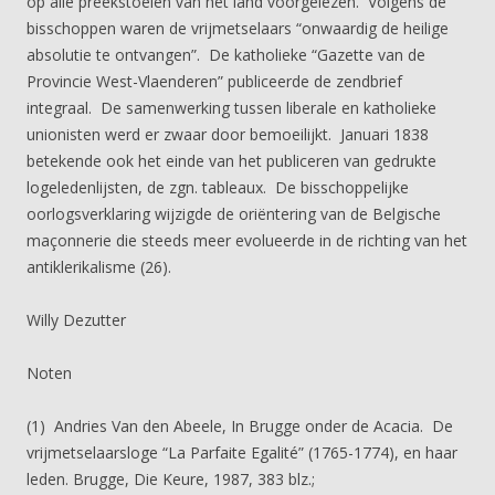
op alle preekstoelen van het land voorgelezen. Volgens de
bisschoppen waren de vrijmetselaars “onwaardig de heilige
absolutie te ontvangen”. De katholieke “Gazette van de
Provincie West-Vlaenderen” publiceerde de zendbrief
integraal. De samenwerking tussen liberale en katholieke
unionisten werd er zwaar door bemoeilijkt. Januari 1838
betekende ook het einde van het publiceren van gedrukte
logeledenlijsten, de zgn. tableaux. De bisschoppelijke
oorlogsverklaring wijzigde de oriëntering van de Belgische
maçonnerie die steeds meer evolueerde in de richting van het
antiklerikalisme (26).
Willy Dezutter
Noten
(1) Andries Van den Abeele, In Brugge onder de Acacia. De
vrijmetselaarsloge “La Parfaite Egalité” (1765-1774), en haar
leden. Brugge, Die Keure, 1987, 383 blz.;