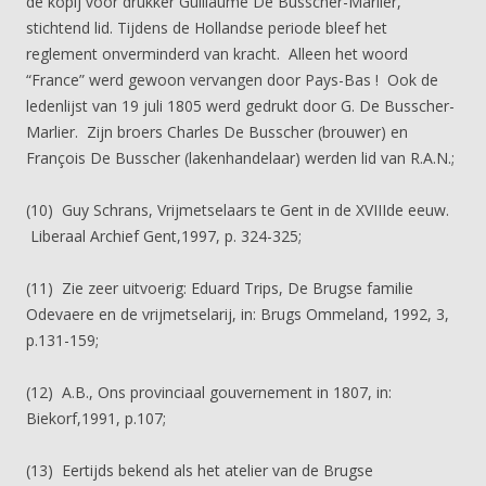
de kopij voor drukker Guillaume De Busscher-Marlier,
stichtend lid. Tijdens de Hollandse periode bleef het
reglement onverminderd van kracht. Alleen het woord
“France” werd gewoon vervangen door Pays-Bas ! Ook de
ledenlijst van 19 juli 1805 werd gedrukt door G. De Busscher-
Marlier. Zijn broers Charles De Busscher (brouwer) en
François De Busscher (lakenhandelaar) werden lid van R.A.N.;
(10) Guy Schrans, Vrijmetselaars te Gent in de XVIIIde eeuw.
Liberaal Archief Gent,1997, p. 324-325;
(11) Zie zeer uitvoerig: Eduard Trips, De Brugse familie
Odevaere en de vrijmetselarij, in: Brugs Ommeland, 1992, 3,
p.131-159;
(12) A.B., Ons provinciaal gouvernement in 1807, in:
Biekorf,1991, p.107;
(13) Eertijds bekend als het atelier van de Brugse