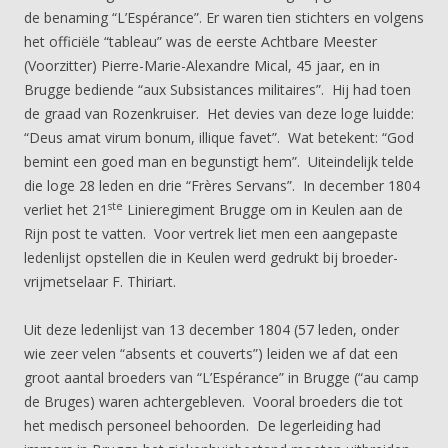
de benaming “L’Espérance”. Er waren tien stichters en volgens
het officiële “tableau” was de eerste Achtbare Meester
(Voorzitter) Pierre-Marie-Alexandre Mical, 45 jaar, en in
Brugge bediende “aux Subsistances militaires”. Hij had toen
de graad van Rozenkruiser. Het devies van deze loge luidde:
“Deus amat virum bonum, illique favet”. Wat betekent: “God
bemint een goed man en begunstigt hem”. Uiteindelijk telde
die loge 28 leden en drie “Frères Servans”. In december 1804
ste
verliet het 21
Linieregiment Brugge om in Keulen aan de
Rijn post te vatten. Voor vertrek liet men een aangepaste
ledenlijst opstellen die in Keulen werd gedrukt bij broeder-
vrijmetselaar F. Thiriart.
Uit deze ledenlijst van 13 december 1804 (57 leden, onder
wie zeer velen “absents et couverts”) leiden we af dat een
groot aantal broeders van “L’Espérance” in Brugge (“au camp
de Bruges) waren achtergebleven. Vooral broeders die tot
het medisch personeel behoorden. De legerleiding had