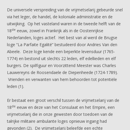
De universele verspreiding van de vrijmetselarij gebeurde snel
via het leger, de handel, de koloniale administratie en de
uitwijking. Op het vasteland waren in de tweede helft van de
de
18
eeuw, zowel in Frankrijk als in de Oostenrijkse
Nederlanden, loges actief. Het best van al werd de Brugse
loge “La Parfaite Egalité” bestudeerd door Andries Van den
Abeele. Deze loge kende een beperkte levensduur (1765-
1774) en bestond uit slechts 22 leden, elf edellieden en elf
burgers. De spilfiguur en Voorzittend Meester was Charles
Lauwereyns de Roosendaele de Diepenheede (1724-1789).
Vrienden en verwanten van hem behoorden tot potentiële
leden (1).
Er bestaat een groot verschil tussen de vrijmetselarij van de
de
18
eeuw en deze van het Consulaat en het Empire, een
vrijmetselarij die in onze gewesten door toedoen van de
talrijke militaire ambulante loges opnieuw ingang had
gevonden (2). De vrijmetselarij beleefde een echte