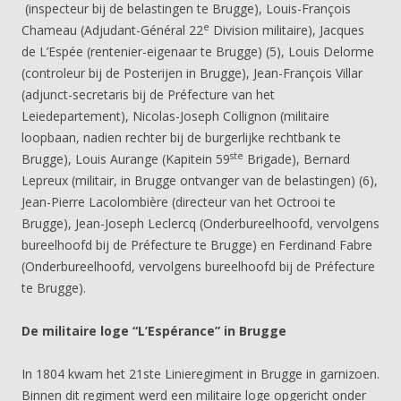
(inspecteur bij de belastingen te Brugge), Louis-François
e
Chameau (Adjudant-Général 22
Division militaire), Jacques
de L’Espée (rentenier-eigenaar te Brugge) (5), Louis Delorme
(controleur bij de Posterijen in Brugge), Jean-François Villar
(adjunct-secretaris bij de Préfecture van het
Leiedepartement), Nicolas-Joseph Collignon (militaire
loopbaan, nadien rechter bij de burgerlijke rechtbank te
ste
Brugge), Louis Aurange (Kapitein 59
Brigade), Bernard
Lepreux (militair, in Brugge ontvanger van de belastingen) (6),
Jean-Pierre Lacolombière (directeur van het Octrooi te
Brugge), Jean-Joseph Leclercq (Onderbureelhoofd, vervolgens
bureelhoofd bij de Préfecture te Brugge) en Ferdinand Fabre
(Onderbureelhoofd, vervolgens bureelhoofd bij de Préfecture
te Brugge).
De militaire loge “L’Espérance” in Brugge
In 1804 kwam het 21ste Linieregiment in Brugge in garnizoen.
Binnen dit regiment werd een militaire loge opgericht onder