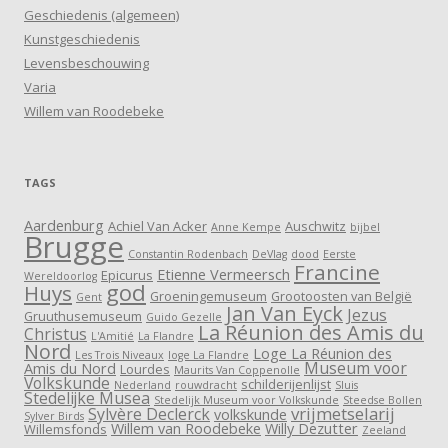
Geschiedenis (algemeen)
Kunstgeschiedenis
Levensbeschouwing
Varia
Willem van Roodebeke
TAGS
Aardenburg
Achiel Van Acker
Auschwitz
Anne Kempe
bijbel
Brugge
Constantin Rodenbach
DeVlag
dood
Eerste
Francine
Etienne Vermeersch
Epicurus
Wereldoorlog
god
Huys
Groeningemuseum
Grootoosten van België
Gent
Jan Van Eyck
Jezus
Gruuthusemuseum
Guido Gezelle
La Réunion des Amis du
Christus
L'Amitié
La Flandre
Nord
Loge La Réunion des
Les Trois Niveaux
loge La Flandre
Museum voor
Amis du Nord
Lourdes
Maurits Van Coppenolle
Volkskunde
schilderijenlijst
Nederland
rouwdracht
Sluis
Stedelijke Musea
Stedelijk Museum voor Volkskunde
Steedse Bollen
vrijmetselarij
Sylvère Declerck
volkskunde
Sylver Birds
Willem van Roodebeke
Willy Dezutter
Willemsfonds
Zeeland