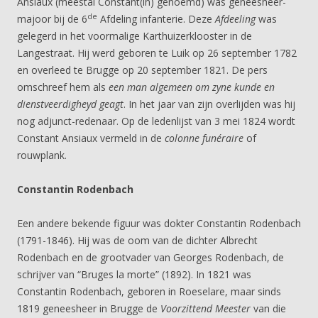
Ansiaux (meestal Constant(in) genoemd) was geneesheer-
de
majoor bij de 6
Afdeling infanterie. Deze
Afdeeling
was
gelegerd in het voormalige Karthuizerklooster in de
Langestraat. Hij werd geboren te Luik op 26 september 1782
en overleed te Brugge op 20 september 1821. De pers
omschreef hem als
een man algemeen om zyne kunde en
dienstveerdigheyd geagt
. In het jaar van zijn overlijden was hij
nog adjunct-redenaar. Op de ledenlijst van 3 mei 1824 wordt
Constant Ansiaux vermeld in de
colonne funéraire
of
rouwplank.
Constantin Rodenbach
Een andere bekende figuur was dokter Constantin Rodenbach
(1791-1846). Hij was de oom van de dichter Albrecht
Rodenbach en de grootvader van Georges Rodenbach, de
schrijver van “Bruges la morte” (1892). In 1821 was
Constantin Rodenbach, geboren in Roeselare, maar sinds
1819 geneesheer in Brugge de
Voorzittend Meester
van die