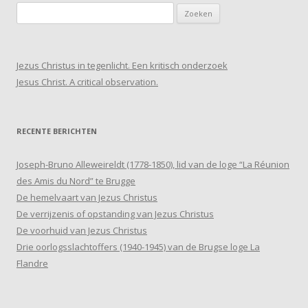
Zoeken
naar:
Jezus Christus in tegenlicht. Een kritisch onderzoek
Jesus Christ. A critical observation.
RECENTE BERICHTEN
Joseph-Bruno Alleweireldt (1778-1850), lid van de loge “La Réunion
des Amis du Nord” te Brugge
De hemelvaart van Jezus Christus
De verrijzenis of opstanding van Jezus Christus
De voorhuid van Jezus Christus
Drie oorlogsslachtoffers (1940-1945) van de Brugse loge La
Flandre