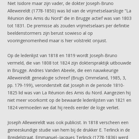
Niet Isidore maar zijn vader, de dokter Joseph-Bruno
Alleweireldt (1778-1850) was lid van de vrijmetselaarsloge “La
Réunion des Amis du Nord” die in Brugge actief was van 1803
tot 1831. De premisse als zouden vrijmetselaars per definitie
beeldenstormers zijn berust sowieso al op
vooringenomenheid maar is hier volstrekt onjuist.
Op de ledenlijst van 1818 en 1819 wordt Joseph-Bruno
vermeld, die van 1808 tot 1824 zijn dokterspraktijk uitbouwde
in Brugge. Andries Vanden Abeele, die een nauwkeurige
Alleweireldt genealogie schreef (Brugs Ommeland, 1985, 3,
pp. 179-199), veronderstelt dat Joseph in de periode 1810-
1825 lid was van La Réunion des Amis du Nord. Aangezien hij
niet meer voorkomt op de bewaarde ledenlijsten van 1821 en
1824 vermoeden we dat hij reeds eerder de loge verliet.
Joseph Alleweireldt was ook publicist. In 1818 verscheen een
geneeskundige studie van hem bij de drukker E. Terlinck in de
Breidelstraat. Emmanuel–Jacques Terlinck (1778-1836) werd