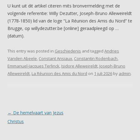
U kunt uit dit artikel citeren mits bronvermelding met de
volgende referentie: Willy Dezutter, Joseph-Bruno Alleweireldt
(1778-1850) lid van de loge “La Réunion des Amis du Nord” te
Brugge, op willydezutter.be [online] geraadpleegd op …
(datum).
This entry was posted in
Geschiedenis
and tagged
Andries
Vanden Abeele
,
Constant Ansiaux
,
Constantin Rodenbach
,
Emmanuel-Jacques Terlinck
,
Isidore Alleweireldt
,
Joseph-Bruno
Alleweireldt
,
La Réunion des Amis du Nord
on
1 juli 2026
by
admin
.
Post navigation
←
De hemelvaart van Jezus
Christus