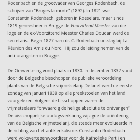
Rodenbach en de grootvader van Georges Rodenbach, de
schrijver van “Bruges la morte” (1892). In 1821 was
Constantin Rodenbach, geboren in Roeselare, maar sinds
1819 geneesheer in Brugge de
Voorzittend Meester
van die
loge en de ex-Voorzittend Meester
Charles Doudan werd de
secretaris. Begin 1827 nam dr. C. Rodenbach ontslag bij La
Réunion des Amis du Nord. Hij zou de leiding nemen van de
anti-orangisten in Brugge.
De Omwenteling vond plaats in 1830. In december 1837 vond
door de Belgische bisschoppen de publieke veroordeling
plaats van de Belgische vrijmetselarij. De brief werd de eerste
zondag van januari 1838 op alle preekstoelen van het land
voorgelezen. Volgens de bisschoppen waren de
vrijmetselaars “onwaardig de heilige absolutie te ontvangen”.
De bisschoppelijke oorlogsverklaring wijzigde de oriëntering
van de Belgische vrijmetselarij, die steeds meer evolueerde in
de richting van het antiklerikalisme. Constantin Rodenbach
werd volksvertegenwoordiger voor de Katholieke Partij en