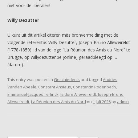
niet voor de liberalen!
Willy Dezutter
U kunt uit dit artikel citeren mits bronvermelding met de
volgende referentie: Willy Dezutter, Joseph-Bruno Alleweireldt
(1778-1850) lid van de loge “La Réunion des Amis du Nord” te
Brugge, op willydezutter.be [online] geraadpleegd op …
(datum).
This entry was posted in
Geschiedenis
and tagged
Andries
Vanden Abeele
,
Constant Ansiaux
,
Constantin Rodenbach
,
Emmanuel-Jacques Terlinck
,
Isidore Alleweireldt
,
Joseph-Bruno
Alleweireldt
,
La Réunion des Amis du Nord
on
1 juli 2026
by
admin
.