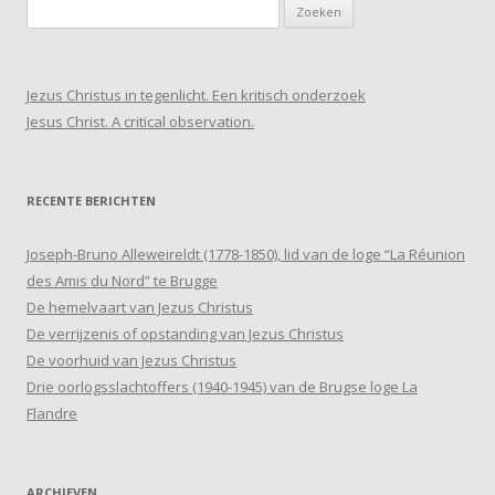
Zoeken
naar:
Jezus Christus in tegenlicht. Een kritisch onderzoek
Jesus Christ. A critical observation.
RECENTE BERICHTEN
Joseph-Bruno Alleweireldt (1778-1850), lid van de loge “La Réunion
des Amis du Nord” te Brugge
De hemelvaart van Jezus Christus
De verrijzenis of opstanding van Jezus Christus
De voorhuid van Jezus Christus
Drie oorlogsslachtoffers (1940-1945) van de Brugse loge La
Flandre
ARCHIEVEN