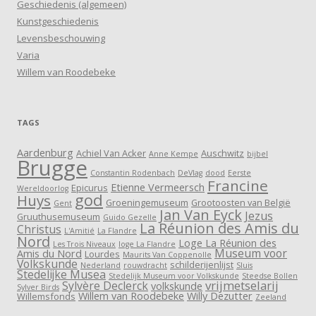
Geschiedenis (algemeen)
Kunstgeschiedenis
Levensbeschouwing
Varia
Willem van Roodebeke
TAGS
Aardenburg
Achiel Van Acker
Auschwitz
Anne Kempe
bijbel
Brugge
Constantin Rodenbach
DeVlag
dood
Eerste
Francine
Etienne Vermeersch
Epicurus
Wereldoorlog
god
Huys
Groeningemuseum
Grootoosten van België
Gent
Jan Van Eyck
Jezus
Gruuthusemuseum
Guido Gezelle
La Réunion des Amis du
Christus
L'Amitié
La Flandre
Nord
Loge La Réunion des
Les Trois Niveaux
loge La Flandre
Museum voor
Amis du Nord
Lourdes
Maurits Van Coppenolle
Volkskunde
schilderijenlijst
Nederland
rouwdracht
Sluis
Stedelijke Musea
Stedelijk Museum voor Volkskunde
Steedse Bollen
vrijmetselarij
Sylvère Declerck
volkskunde
Sylver Birds
Willem van Roodebeke
Willy Dezutter
Willemsfonds
Zeeland