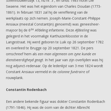
Steenhouwersdijk 13, nu nr. 3 , en sinds 1985 hotel Die
Swaene. Het was het eigendom van Charles Doudan (1773-
1861). In februari 1831 zal hij de vereffening van de
werkplaats op zich nemen. Joseph-Marie-Constant-Philippe
Ansiaux (meestal Constant(in) genoemd) was geneesheer-
de
majoor bij de 6
Afdeling infanterie. Deze
Afdeeling
was
gelegerd in het voormalige Karthuizerklooster in de
Langestraat. Hij werd geboren te Luik op 26 september 1782
en overleed te Brugge op 20 september 1821. De pers
omschreef hem als
een man algemeen om zyne kunde en
dienstveerdigheyd geagt
. In het jaar van zijn overlijden was hij
nog adjunct-redenaar. Op de ledenlijst van 3 mei 1824 wordt
Constant Ansiaux vermeld in de
colonne funéraire
of
rouwplank.
Constantin Rodenbach
Een andere bekende figuur was dokter Constantin Rodenbach
(1791-1846). Hij was de oom van de dichter Albrecht