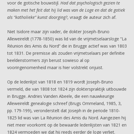
voor de gotische bouwstijl.
Had dat psychologisch gezien te
maken met het feit dat hij lid was van de Loge en dat de gotiek
als “katholieke” kunst doorging?
, vraagt de auteur zich af.
Niet Isidore maar zijn vader, de dokter Joseph-Bruno
Alleweireldt (1778-1850) was lid van de vrijmetselaarsloge “La
Réunion des Amis du Nord” die in Brugge actief was van 1803
tot 1831. De premisse als zouden vrijmetselaars per definitie
beeldenstormers zijn berust sowieso al op
vooringenomenheid maar is hier volstrekt onjuist.
Op de ledenlijst van 1818 en 1819 wordt Joseph-Bruno
vermeld, die van 1808 tot 1824 zijn dokterspraktijk uitbouwde
in Brugge. Andries Vanden Abeele, die een nauwkeurige
Alleweireldt genealogie schreef (Brugs Ommeland, 1985, 3,
pp. 179-199), veronderstelt dat Joseph in de periode 1810-
1825 lid was van La Réunion des Amis du Nord. Aangezien hij
niet meer voorkomt op de bewaarde ledenlijsten van 1821 en
1824 vermoeden we dat hij reeds eerder de loge verliet.