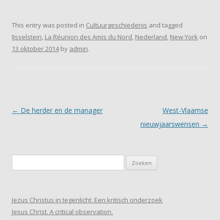
This entry was posted in
Cultuurgeschiedenis
and tagged
IJsselstein
,
La Réunion des Amis du Nord
,
Nederland
,
New York
on
13 oktober 2014
by
admin
.
Post navigation
←
De herder en de manager
West-Vlaamse
nieuwjaarswensen
→
Zoeken
naar:
Jezus Christus in tegenlicht. Een kritisch onderzoek
Jesus Christ. A critical observation.