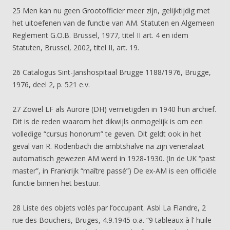
25 Men kan nu geen Grootofficier meer zijn, gelijktijdig met
het uitoefenen van de functie van AM. Statuten en Algemeen
Reglement G.O.B. Brussel, 1977, titel II art. 4 en idem
Statuten, Brussel, 2002, titel II, art. 19.
26 Catalogus Sint-Janshospitaal Brugge 1188/1976, Brugge,
1976, deel 2, p. 521 e.v.
27 Zowel LF als Aurore (DH) vernietigden in 1940 hun archief.
Dit is de reden waarom het dikwijls onmogelijk is om een
volledige “cursus honorum” te geven. Dit geldt ook in het
geval van R. Rodenbach die ambtshalve na zijn veneralaat
automatisch gewezen AM werd in 1928-1930. (In de UK “past
master”, in Frankrijk “maître passé”) De ex-AM is een officiële
functie binnen het bestuur.
28 Liste des objets volés par l’occupant. Asbl La Flandre, 2
rue des Bouchers, Bruges, 4.9.1945 o.a. “9 tableaux à l’ huile