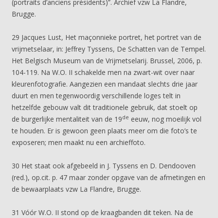
(portraits d’anciens présidents)”. Archief vzw La Flandre,
Brugge.
29 Jacques Lust, Het maçonnieke portret, het portret van de
vrijmetselaar, in: Jeffrey Tyssens, De Schatten van de Tempel.
Het Belgisch Museum van de Vrijmetselarij. Brussel, 2006, p.
104-119. Na W.O. II schakelde men na zwart-wit over naar
kleurenfotografie. Aangezien een mandaat slechts drie jaar
duurt en men tegenwoordig verschillende loges telt in
hetzelfde gebouw valt dit traditionele gebruik, dat stoelt op
de
de burgerlijke mentaliteit van de 19
eeuw, nog moeilijk vol
te houden. Er is gewoon geen plaats meer om die foto’s te
exposeren; men maakt nu een archieffoto.
30 Het staat ook afgebeeld in J. Tyssens en D. Dendooven
(red.), op.cit. p. 47 maar zonder opgave van de afmetingen en
de bewaarplaats vzw La Flandre, Brugge.
31 Vóór W.O. II stond op de kraagbanden dit teken. Na de