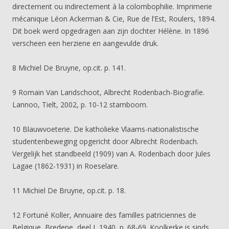
directement ou indirectement à la colombophilie. Imprimerie
mécanique Léon Ackerman & Cie, Rue de l’Est, Roulers, 1894.
Dit boek werd opgedragen aan zijn dochter Hélène. In 1896
verscheen een herziene en aangevulde druk.
8 Michiel De Bruyne, op.cit. p. 141.
9 Romain Van Landschoot, Albrecht Rodenbach-Biografie.
Lannoo, Tielt, 2002, p. 10-12 stamboom.
10 Blauwvoeterie. De katholieke Vlaams-nationalistische
studentenbeweging opgericht door Albrecht Rodenbach.
Vergelijk het standbeeld (1909) van A. Rodenbach door Jules
Lagae (1862-1931) in Roeselare.
11 Michiel De Bruyne, op.cit. p. 18.
12 Fortuné Koller, Annuaire des familles patriciennes de
Belgique, Bredene, deel I, 1940, p. 68-69. Koolkerke is sinds