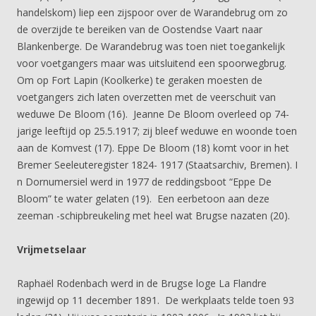
handelskom) liep een zijspoor over de Warandebrug om zo
de overzijde te bereiken van de Oostendse Vaart naar
Blankenberge. De Warandebrug was toen niet toegankelijk
voor voetgangers maar was uitsluitend een spoorwegbrug.
Om op Fort Lapin (Koolkerke) te geraken moesten de
voetgangers zich laten overzetten met de veerschuit van
weduwe De Bloom (16). Jeanne De Bloom overleed op 74-
jarige leeftijd op 25.5.1917; zij bleef weduwe en woonde toen
aan de Komvest (17). Eppe De Bloom (18) komt voor in het
Bremer Seeleuteregister 1824- 1917 (Staatsarchiv, Bremen). I
n Dornumersiel werd in 1977 de reddingsboot “Eppe De
Bloom” te water gelaten (19). Een eerbetoon aan deze
zeeman -schipbreukeling met heel wat Brugse nazaten (20).
Vrijmetselaar
Raphaël Rodenbach werd in de Brugse loge La Flandre
ingewijd op 11 december 1891. De werkplaats telde toen 93