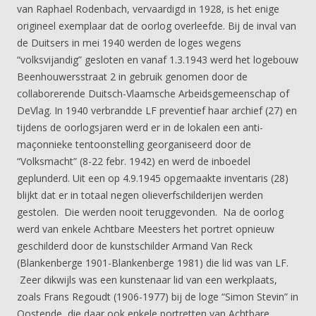
van Raphael Rodenbach, vervaardigd in 1928, is het enige
origineel exemplaar dat de oorlog overleefde. Bij de inval van
de Duitsers in mei 1940 werden de loges wegens
“volksvijandig” gesloten en vanaf 1.3.1943 werd het logebouw
Beenhouwersstraat 2 in gebruik genomen door de
collaborerende Duitsch-Vlaamsche Arbeidsgemeenschap of
DeVlag. In 1940 verbrandde LF preventief haar archief (27) en
tijdens de oorlogsjaren werd er in de lokalen een anti-
maçonnieke tentoonstelling georganiseerd door de
“Volksmacht” (8-22 febr. 1942) en werd de inboedel
geplunderd. Uit een op 4.9.1945 opgemaakte inventaris (28)
blijkt dat er in totaal negen olieverfschilderijen werden
gestolen. Die werden nooit teruggevonden. Na de oorlog
werd van enkele Achtbare Meesters het portret opnieuw
geschilderd door de kunstschilder Armand Van Reck
(Blankenberge 1901-Blankenberge 1981) die lid was van LF.
Zeer dikwijls was een kunstenaar lid van een werkplaats,
zoals Frans Regoudt (1906-1977) bij de loge “Simon Stevin” in
Oostende, die daar ook enkele portretten van Achtbare