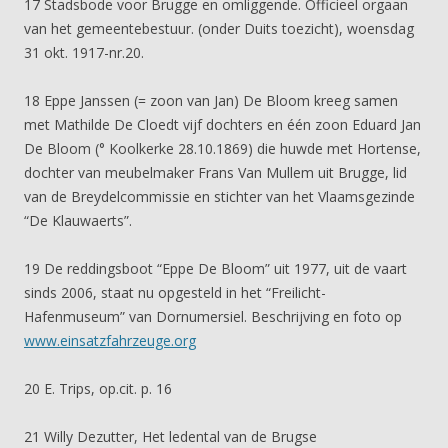
17 Stadsbode voor Brugge en omliggende. Officieel orgaan
van het gemeentebestuur. (onder Duits toezicht), woensdag
31 okt. 1917-nr.20.
18 Eppe Janssen (= zoon van Jan) De Bloom kreeg samen
met Mathilde De Cloedt vijf dochters en één zoon Eduard Jan
De Bloom (° Koolkerke 28.10.1869) die huwde met Hortense,
dochter van meubelmaker Frans Van Mullem uit Brugge, lid
van de Breydelcommissie en stichter van het Vlaamsgezinde
“De Klauwaerts”.
19 De reddingsboot “Eppe De Bloom” uit 1977, uit de vaart
sinds 2006, staat nu opgesteld in het “Freilicht-
Hafenmuseum” van Dornumersiel. Beschrijving en foto op
www.einsatzfahrzeuge.org
20 E. Trips, op.cit. p. 16
21 Willy Dezutter, Het ledental van de Brugse