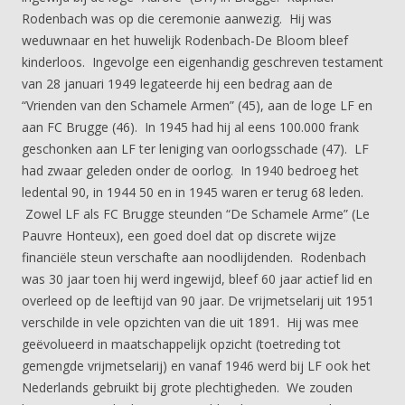
Rodenbach was op die ceremonie aanwezig. Hij was
weduwnaar en het huwelijk Rodenbach-De Bloom bleef
kinderloos. Ingevolge een eigenhandig geschreven testament
van 28 januari 1949 legateerde hij een bedrag aan de
“Vrienden van den Schamele Armen” (45), aan de loge LF en
aan FC Brugge (46). In 1945 had hij al eens 100.000 frank
geschonken aan LF ter leniging van oorlogsschade (47). LF
had zwaar geleden onder de oorlog. In 1940 bedroeg het
ledental 90, in 1944 50 en in 1945 waren er terug 68 leden.
Zowel LF als FC Brugge steunden “De Schamele Arme” (Le
Pauvre Honteux), een goed doel dat op discrete wijze
financiële steun verschafte aan noodlijdenden. Rodenbach
was 30 jaar toen hij werd ingewijd, bleef 60 jaar actief lid en
overleed op de leeftijd van 90 jaar. De vrijmetselarij uit 1951
verschilde in vele opzichten van die uit 1891. Hij was mee
geëvolueerd in maatschappelijk opzicht (toetreding tot
gemengde vrijmetselarij) en vanaf 1946 werd bij LF ook het
Nederlands gebruikt bij grote plechtigheden. We zouden