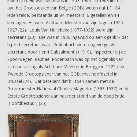
leden (21). Hij was secretaris in 1903-1906. In 1903 liet hij
aan het Grootoosten van België (GOB) weten dat LF 104
leden telde, bestaande uit 84 meesters, 6 gezellen en 14
leerlingen. Hij werd Achtbare Meester van zijn loge in 1925-
1927 (22). Louis Van Hollebeke (1877-1932) werd zijn
secretaris (23). Die was in 1905 ingewijd op een ogenblik dat
hij zelf secretaris was. Rodenbach werd opgevolgd als
secretaris door Henri Dabsalmont (+1919), inspecteur bij de
Spoorwegen. Raphael Rodenbach was op het ogenblik van
zijn aanstelling als Achtbare Meester in Brugge in 1925 ook
Tweede Grootopziener van het GOB, met hoofdzetel in
Brussel (24). Dat betekent dat hij toen samen met de
Grootmeester Nationaal Charles Magnette (1863-1937) en de
Eerste Grootopziener aan het roer stond van de obediëntie
(Hoofdbestuur) (25).