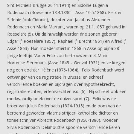
Sint-Michiels Brugge 20.11.1914) en Sidonie Eugenia
Rodenbach (Roeselare 13.4.1830 – Asse 10.5.1868). Felix en
Sidonie (ook Cidonie), dochter van Jacobus Alexander
Rodenbach en Maria Marrant, waren op 21.1.1857 gehuwd in
Roeselare (5). Uit dit huwelijk werden drie zonen geboren:
Edgar (° Roeselare 1857), Raphaël (° Brecht 1861) en Alfred (°
Asse 1863). Hun moeder stierf in 1868 in Asse op bijna 38-
jarige leeftijd. Vader Felix zou hertrouwen met Marie-
Hortense Fieremans (Asse 1845 – Genval 1931) en ze kregen
nog een dochter Hélène (1876-1964). Felix Rodenbach werd
ontvanger van de registratie in Brussel en schreef
verschillende boeken en bijdragen over hypotheekrecht,
registratierechten, erfenisrechten e.d. (6). Hij schreef ook een
merkwaardig boek over de duivensport (7). Felix was de
broer van Julius Rodenbach (1824-1915) en de oom van de
beroemd geworden Vlaams strijder, katholieke dichter en
toneelschrijver Albrecht Rodenbach (1856-1880). Moeder
Silvia Rodenbach-Delahouttre spoorde verschillende keren