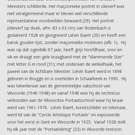
Meesters schilderde. Het maçonnieke portret in olieverf was
niet veralgemeend maar er bleven wel verschillende
representatieve voorbeelden bewaard (29). Het portret
(olieverf op doek, afm. 83 x 63 cm) van Rodenbach is
gedateerd 1928 en gesigneerd Liévin Baert (30) en heeft een
barok gouden lijst, zonder maçonnieke motieven (afb. 1). Hij
was op dat ogenblik 67 jaar, heeft grijs hoofdhaar, snor en
sik en draagt een gele kraagband met de “Vlammende Ster”
met letter G in rood (31); met onderaan de winkelhaak, het
juweel van de Achtbare Meester. Liévin Baert werd in 1898
geboren in Brugge en is overleden in Schaarbeek in 1990. Hij
was tekenleraar aan de gemeentelijke vakschool van
Vilvoorde (1946-1948) en vanaf 1948 was hij als technicus
verbonden aan de Vilvoordse Portaelsschool waar hij leraar
werd van 1961-1976. Liévin Baert, kunstschilder en tekenaar,
werd lid van de “Cercle Artistique Portaels” en exposeerde
voor het eerst in Gent en Vilvoorde in 1925. Vanaf 1928 stelt
hij elk jaar met de “Portaelskring” (32) in Vilvoorde tentoon.