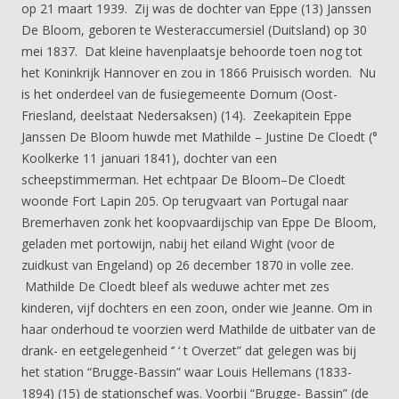
op 21 maart 1939. Zij was de dochter van Eppe (13) Janssen
De Bloom, geboren te Westeraccumersiel (Duitsland) op 30
mei 1837. Dat kleine havenplaatsje behoorde toen nog tot
het Koninkrijk Hannover en zou in 1866 Pruisisch worden. Nu
is het onderdeel van de fusiegemeente Dornum (Oost-
Friesland, deelstaat Nedersaksen) (14). Zeekapitein Eppe
Janssen De Bloom huwde met Mathilde – Justine De Cloedt (°
Koolkerke 11 januari 1841), dochter van een
scheepstimmerman. Het echtpaar De Bloom–De Cloedt
woonde Fort Lapin 205. Op terugvaart van Portugal naar
Bremerhaven zonk het koopvaardijschip van Eppe De Bloom,
geladen met portowijn, nabij het eiland Wight (voor de
zuidkust van Engeland) op 26 december 1870 in volle zee.
Mathilde De Cloedt bleef als weduwe achter met zes
kinderen, vijf dochters en een zoon, onder wie Jeanne. Om in
haar onderhoud te voorzien werd Mathilde de uitbater van de
drank- en eetgelegenheid ‘’ ‘ t Overzet” dat gelegen was bij
het station “Brugge-Bassin” waar Louis Hellemans (1833-
1894) (15) de stationschef was. Voorbij “Brugge- Bassin” (de