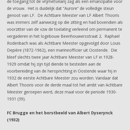
de toegang tot de vrijmetselarij zag als een emancipatie voor
de vrouw. Het is duidelijk dat “Aurore” de volledige steun
genoot van LF. De Achtbare Meester van LF Albert Thooris
was immers zelf aanwezig op die zitting en had bovendien als
voorzitter van de vzw de toelating verleend om permanent te
vergaderen in het logebouw Beenhouwersstraat 2. Raphael
Rodenbach was als Achtbare Meester opgevolgd door Louis
Depière (1872-1962), een marineofficier uit Oostende. Die
bleef slechts twee jaar Achtbare Meester van LF in 1928-
1929 omdat hij zijn tijd diende te besteden aan de
voorbereiding van de heroprichting in Oostende waar hij in
1932 de eerste Achtbare Meester zou worden. Vandaar dat
Albert Thooris voor de derde maal tot het ambt van Achtbare
Meester geroepen werd, deze maal voor de periode 1930-
1931 (39).
FC Brugge en het borstbeeld van Albert Dyserynck
(1932)