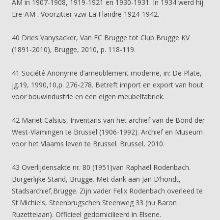
AM in 1907-1908, 1919-1921 en 1930-1931. In 1934 werd hij
Ere-AM . Voorzitter vzw La Flandre 1924-1942.
40 Dries Vanysacker, Van FC Brugge tot Club Brugge KV
(1891-2010), Brugge, 2010, p. 118-119.
41 Société Anonyme d’ameublement moderne, in: De Plate,
jg.19, 1990,10,p. 276-278. Betreft import en export van hout
voor bouwindustrie en een eigen meubelfabriek.
42 Mariet Calsius, Inventaris van het archief van de Bond der
West-Vlamingen te Brussel (1906-1992). Archief en Museum
voor het Vlaams leven te Brussel. Brussel, 2010.
43 Overlijdensakte nr. 80 (1951)van Raphaël Rodenbach.
Burgerlijke Stand, Brugge. Met dank aan Jan D’hondt,
Stadsarchief,Brugge. Zijn vader Felix Rodenbach overleed te
St.Michiels, Steenbrugschen Steenweg 33 (nu Baron
Ruzettelaan). Officieel gedomicilieerd in Elsene.