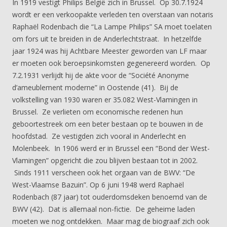
In 1919 vestigt Philips België zich in Brussel. Op 30.7.1924
wordt er een verkoopakte verleden ten overstaan van notaris
Raphaël Rodenbach die “La Lampe Philips” SA moet toelaten
om fors uit te breiden in de Anderlechtstraat. In hetzelfde
jaar 1924 was hij Achtbare Meester geworden van LF maar
er moeten ook beroepsinkomsten gegenereerd worden. Op
7.2.1931 verlijdt hij de akte voor de “Société Anonyme
d’ameublement moderne” in Oostende (41). Bij de
volkstelling van 1930 waren er 35.082 West-Vlamingen in
Brussel. Ze verlieten om economische redenen hun
geboortestreek om een beter bestaan op te bouwen in de
hoofdstad. Ze vestigden zich vooral in Anderlecht en
Molenbeek. In 1906 werd er in Brussel een “Bond der West-
Vlamingen” opgericht die zou blijven bestaan tot in 2002.
Sinds 1911 verscheen ook het orgaan van de BWV: “De
West-Vlaamse Bazuin”. Op 6 juni 1948 werd Raphaël
Rodenbach (87 jaar) tot ouderdomsdeken benoemd van de
BWV (42). Dat is allemaal non-fictie. De geheime laden
moeten we nog ontdekken. Maar mag de biograaf zich ook