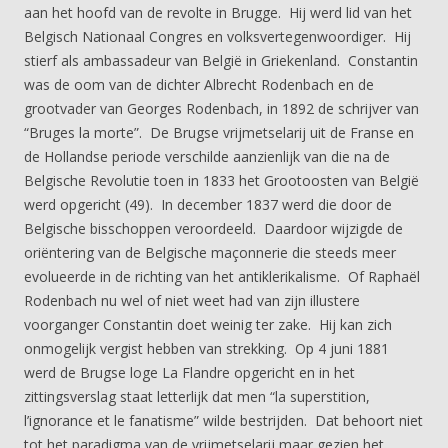
aan het hoofd van de revolte in Brugge. Hij werd lid van het
Belgisch Nationaal Congres en volksvertegenwoordiger. Hij
stierf als ambassadeur van België in Griekenland. Constantin
was de oom van de dichter Albrecht Rodenbach en de
grootvader van Georges Rodenbach, in 1892 de schrijver van
“Bruges la morte”. De Brugse vrijmetselarij uit de Franse en
de Hollandse periode verschilde aanzienlijk van die na de
Belgische Revolutie toen in 1833 het Grootoosten van België
werd opgericht (49). In december 1837 werd die door de
Belgische bisschoppen veroordeeld. Daardoor wijzigde de
oriëntering van de Belgische maçonnerie die steeds meer
evolueerde in de richting van het antiklerikalisme. Of Raphaël
Rodenbach nu wel of niet weet had van zijn illustere
voorganger Constantin doet weinig ter zake. Hij kan zich
onmogelijk vergist hebben van strekking. Op 4 juni 1881
werd de Brugse loge La Flandre opgericht en in het
zittingsverslag staat letterlijk dat men “la superstition,
l’ignorance et le fanatisme” wilde bestrijden. Dat behoort niet
tot het paradigma van de vrijmetselarij maar gezien het