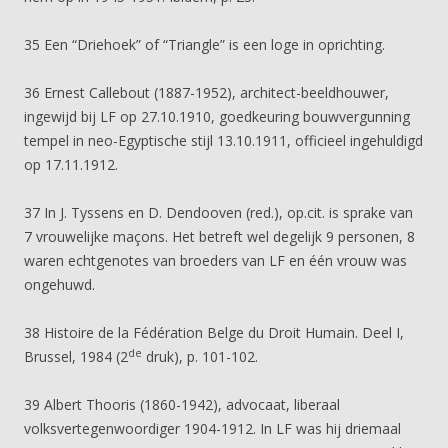
35 Een “Driehoek” of “Triangle” is een loge in oprichting.
36 Ernest Callebout (1887-1952), architect-beeldhouwer,
ingewijd bij LF op 27.10.1910, goedkeuring bouwvergunning
tempel in neo-Egyptische stijl 13.10.1911, officieel ingehuldigd
op 17.11.1912.
37 In J. Tyssens en D. Dendooven (red.), op.cit. is sprake van
7 vrouwelijke maçons. Het betreft wel degelijk 9 personen, 8
waren echtgenotes van broeders van LF en één vrouw was
ongehuwd.
38 Histoire de la Fédération Belge du Droit Humain. Deel I,
de
Brussel, 1984 (2
druk), p. 101-102.
39 Albert Thooris (1860-1942), advocaat, liberaal
volksvertegenwoordiger 1904-1912. In LF was hij driemaal