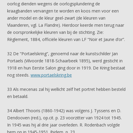
oorlog dienden wegens de oorlogsplundering de
kraagbanden vervangen te worden en koos men voor een
ander model en de kleur geel-zwart (de kleuren van
Vlaanderen, vgl. La Flandre). Hierdoor keerde men terug naar
de oorspronkelijke kleuren van bij de stichting. Zie:
Règlement, 1884, officiële kleuren van LF “Noir et Jaune d’or”.
32 De “Portaelskring”, genoemd naar de kunstschilder Jan
Portaels (Vilvoorde 1818-Schaarbeek 1895), werd gesticht in
1918 en hun Eerste Salon ging door in 1919. De Kring bestaat
nog steeds.
www.portaelskring.be
33 Als mecenas zal hij wellicht zelf het portret hebben besteld
en betaald.
34 Albert Thooris (1860-1942) was volgens J. Tyssens en D.
Dendooven (red.), op.cit. p. 23 voorzitter van 1924 tot 1945.
In 1945 was hij al drie jaar overleden. R. Rodenbach volgde
hem op in 1945-1951. Ibidem, p. 23.