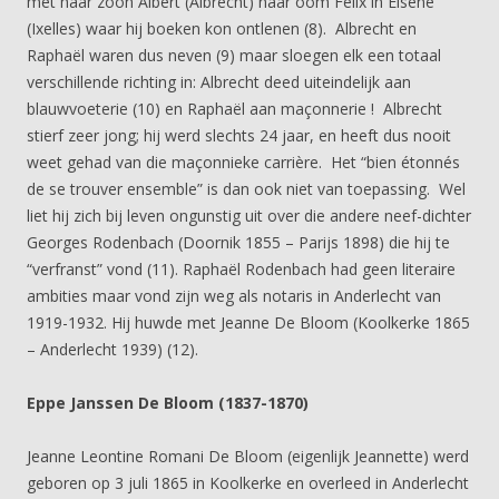
met haar zoon Albert (Albrecht) naar oom Felix in Elsene
(Ixelles) waar hij boeken kon ontlenen (8). Albrecht en
Raphaël waren dus neven (9) maar sloegen elk een totaal
verschillende richting in: Albrecht deed uiteindelijk aan
blauwvoeterie (10) en Raphaël aan maçonnerie ! Albrecht
stierf zeer jong; hij werd slechts 24 jaar, en heeft dus nooit
weet gehad van die maçonnieke carrière. Het “bien étonnés
de se trouver ensemble” is dan ook niet van toepassing. Wel
liet hij zich bij leven ongunstig uit over die andere neef-dichter
Georges Rodenbach (Doornik 1855 – Parijs 1898) die hij te
“verfranst” vond (11). Raphaël Rodenbach had geen literaire
ambities maar vond zijn weg als notaris in Anderlecht van
1919-1932. Hij huwde met Jeanne De Bloom (Koolkerke 1865
– Anderlecht 1939) (12).
Eppe Janssen De Bloom (1837-1870)
Jeanne Leontine Romani De Bloom (eigenlijk Jeannette) werd
geboren op 3 juli 1865 in Koolkerke en overleed in Anderlecht