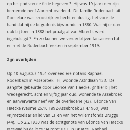
op het pad van de fictie begeven ? Hij was 19 jaar toen zijn
beroemde neef Albrecht overleed. De familie Rodenbach uit
Roeselare was kroostrijk en hecht en dus ligt het voor de
hand dat hij de begrafenis bijwoonde in 1880. Was hij er dan
ook bij toen in 1888 het praalgraf van Albrecht werd
ingehuldigd ? En zo kunnen we verder blijven fantaseren tot
en met de Rodenbachfeesten in september 1919.
Zijn overlijden
Op 10 augustus 1951 overleed ere-notaris Raphael.
Rodenbach in Assebroek. Hij woonde Astridlaan 133. De
aangifte gebeurde door Léonce Van Haecke, griffier bij het
Vredegerecht, acht en vijftig jaar oud, wonende te Assebroek
en aanverwante neef van de overledene (43). Léonce Van
Haecke (Veurne 26.10.1892-Assebroek 21.4.1960) was
vrijmetselaar en lid van LF en van het Willemsfonds Brugge
(44). Op 2.2.1930 was de echtgenote van Léonce Van Haecke
ingewijd bij de loge “Aurore” (DH) in Brugge. Raphael