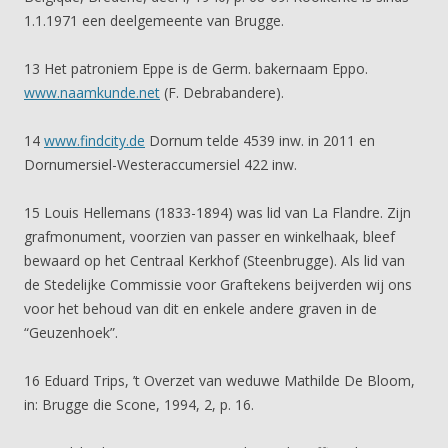
1.1.1971 een deelgemeente van Brugge.
13 Het patroniem Eppe is de Germ. bakernaam Eppo.
www.naamkunde.net
(F. Debrabandere).
14
www.findcity.de
Dornum telde 4539 inw. in 2011 en
Dornumersiel-Westeraccumersiel 422 inw.
15 Louis Hellemans (1833-1894) was lid van La Flandre. Zijn
grafmonument, voorzien van passer en winkelhaak, bleef
bewaard op het Centraal Kerkhof (Steenbrugge). Als lid van
de Stedelijke Commissie voor Graftekens beijverden wij ons
voor het behoud van dit en enkele andere graven in de
“Geuzenhoek”.
16 Eduard Trips, ’t Overzet van weduwe Mathilde De Bloom,
in: Brugge die Scone, 1994, 2, p. 16.