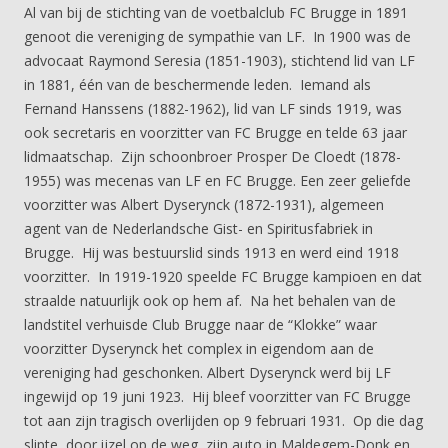
Al van bij de stichting van de voetbalclub FC Brugge in 1891
genoot die vereniging de sympathie van LF. In 1900 was de
advocaat Raymond Seresia (1851-1903), stichtend lid van LF
in 1881, één van de beschermende leden. Iemand als
Fernand Hanssens (1882-1962), lid van LF sinds 1919, was
ook secretaris en voorzitter van FC Brugge en telde 63 jaar
lidmaatschap. Zijn schoonbroer Prosper De Cloedt (1878-
1955) was mecenas van LF en FC Brugge. Een zeer geliefde
voorzitter was Albert Dyserynck (1872-1931), algemeen
agent van de Nederlandsche Gist- en Spiritusfabriek in
Brugge. Hij was bestuurslid sinds 1913 en werd eind 1918
voorzitter. In 1919-1920 speelde FC Brugge kampioen en dat
straalde natuurlijk ook op hem af. Na het behalen van de
landstitel verhuisde Club Brugge naar de “Klokke” waar
voorzitter Dyserynck het complex in eigendom aan de
vereniging had geschonken. Albert Dyserynck werd bij LF
ingewijd op 19 juni 1923. Hij bleef voorzitter van FC Brugge
tot aan zijn tragisch overlijden op 9 februari 1931. Op die dag
slipte, door ijzel op de weg, zijn auto in Maldegem-Donk en