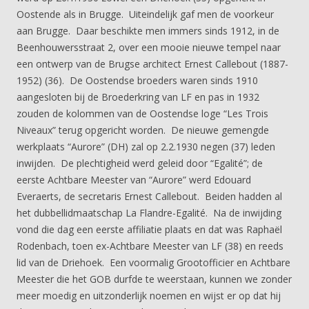
Oostende als in Brugge. Uiteindelijk gaf men de voorkeur
aan Brugge. Daar beschikte men immers sinds 1912, in de
Beenhouwersstraat 2, over een mooie nieuwe tempel naar
een ontwerp van de Brugse architect Ernest Callebout (1887-
1952) (36). De Oostendse broeders waren sinds 1910
aangesloten bij de Broederkring van LF en pas in 1932
zouden de kolommen van de Oostendse loge “Les Trois
Niveaux” terug opgericht worden. De nieuwe gemengde
werkplaats “Aurore” (DH) zal op 2.2.1930 negen (37) leden
inwijden. De plechtigheid werd geleid door “Egalité”; de
eerste Achtbare Meester van “Aurore” werd Edouard
Everaerts, de secretaris Ernest Callebout. Beiden hadden al
het dubbellidmaatschap La Flandre-Egalité. Na de inwijding
vond die dag een eerste affiliatie plaats en dat was Raphaël
Rodenbach, toen ex-Achtbare Meester van LF (38) en reeds
lid van de Driehoek. Een voormalig Grootofficier en Achtbare
Meester die het GOB durfde te weerstaan, kunnen we zonder
meer moedig en uitzonderlijk noemen en wijst er op dat hij