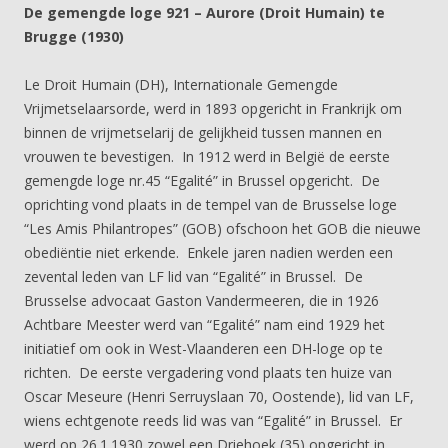
De gemengde loge 921 – Aurore (Droit Humain) te
Brugge (1930)
Le Droit Humain (DH), Internationale Gemengde
Vrijmetselaarsorde, werd in 1893 opgericht in Frankrijk om
binnen de vrijmetselarij de gelijkheid tussen mannen en
vrouwen te bevestigen. In 1912 werd in België de eerste
gemengde loge nr.45 “Egalité” in Brussel opgericht. De
oprichting vond plaats in de tempel van de Brusselse loge
“Les Amis Philantropes” (GOB) ofschoon het GOB die nieuwe
obediëntie niet erkende. Enkele jaren nadien werden een
zevental leden van LF lid van “Egalité” in Brussel. De
Brusselse advocaat Gaston Vandermeeren, die in 1926
Achtbare Meester werd van “Egalité” nam eind 1929 het
initiatief om ook in West-Vlaanderen een DH-loge op te
richten. De eerste vergadering vond plaats ten huize van
Oscar Meseure (Henri Serruyslaan 70, Oostende), lid van LF,
wiens echtgenote reeds lid was van “Egalité” in Brussel. Er
werd op 26.1.1930 zowel een Driehoek (35) opgericht in