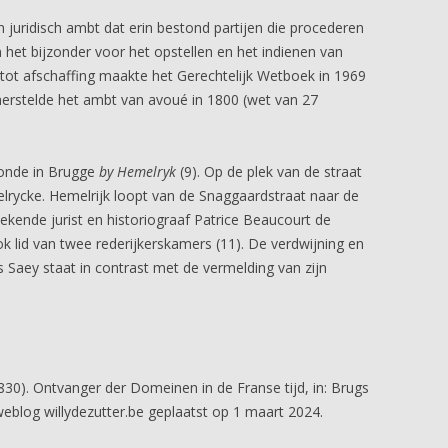
n juridisch ambt dat erin bestond partijen die procederen
n het bijzonder voor het opstellen en het indienen van
tot afschaffing maakte het Gerechtelijk Wetboek in 1969
herstelde het ambt van avoué in 1800 (wet van 27
onde in Brugge
by Hemelryk
(9). Op de plek van de straat
ycke. Hemelrijk loopt van de Snaggaardstraat naar de
ekende jurist en historiograaf Patrice Beaucourt de
k lid van twee rederijkerskamers (11). De verdwijning en
is Saey staat in contrast met de vermelding van zijn
830). Ontvanger der Domeinen in de Franse tijd, in: Brugs
blog willydezutter.be geplaatst op 1 maart 2024.