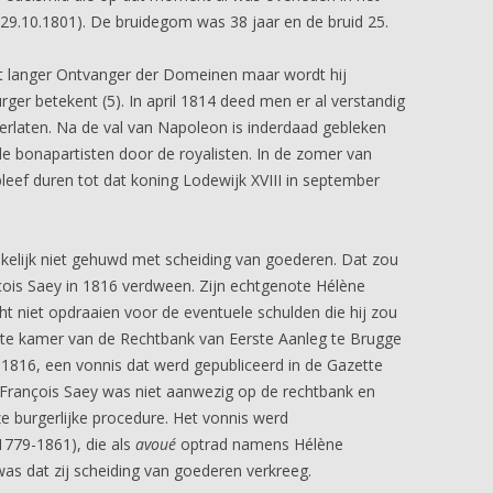
 29.10.1801). De bruidegom was 38 jaar en de bruid 25.
iet langer Ontvanger der Domeinen maar wordt hij
r betekent (5). In april 1814 deed men er al verstandig
erlaten. Na de val van Napoleon is inderdaad gebleken
de bonapartisten door de royalisten. In de zomer van
leef duren tot dat koning Lodewijk XVIII in september
elijk niet gehuwd met scheiding van goederen. Dat zou
çois Saey in 1816 verdween. Zijn echtgenote Hélène
ht niet opdraaien voor de eventuele schulden die hij zou
rste kamer van de Rechtbank van Eerste Aanleg te Brugge
1816, een vonnis dat werd gepubliceerd in de Gazette
François Saey was niet aanwezig op de rechtbank en
e burgerlijke procedure. Het vonnis werd
779-1861), die als
avoué
optrad namens Hélène
was dat zij scheiding van goederen verkreeg.