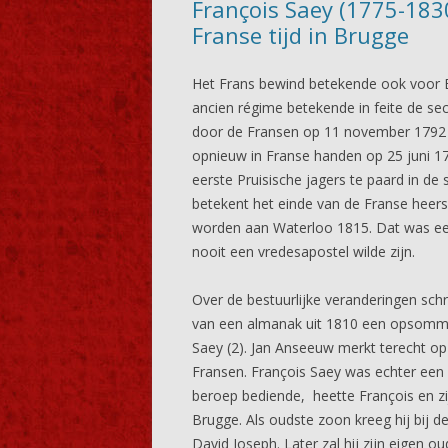
François Saey (1775-183
Franse tijd in Brugge
Het Frans bewind betekende ook voor B
ancien régime betekende in feite de sec
door de Fransen op 11 november 1792 
opnieuw in Franse handen op 25 juni 17
eerste Pruisische jagers te paard in de
betekent het einde van de Franse heersc
worden aan Waterloo 1815. Dat was ee
nooit een vredesapostel wilde zijn.
Over de bestuurlijke veranderingen sch
van een almanak uit 1810 een opsommi
Saey (2). Jan Anseeuw merkt terecht op
Fransen. François Saey was echter een 
beroep bediende, heette François en z
Brugge. Als oudste zoon kreeg hij bij
David Joseph. Later zal hij zijn eigen