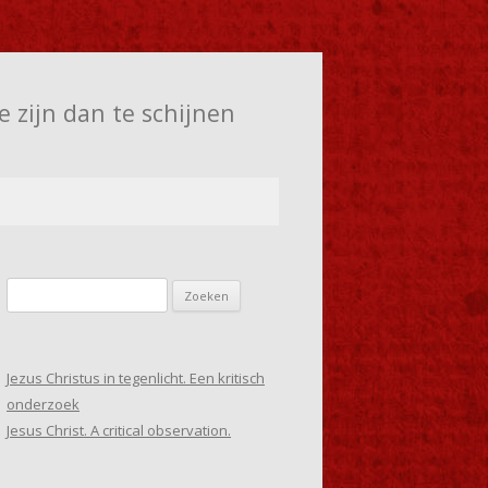
e zijn dan te schijnen
Zoeken
naar:
Jezus Christus in tegenlicht. Een kritisch
onderzoek
Jesus Christ. A critical observation.