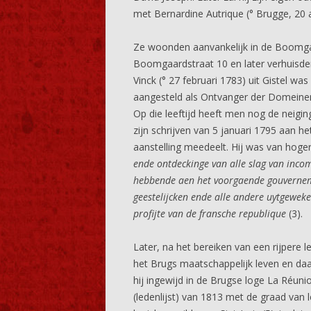
met Bernardine Autrique (° Brugge, 20 
Ze woonden aanvankelijk in de Boomga
Boomgaardstraat 10 en later verhuisden
Vinck (° 27 februari 1783) uit Gistel w
aangesteld als Ontvanger der Domeine
Op die leeftijd heeft men nog de neigin
zijn schrijven van 5 januari 1795 aan h
aanstelling meedeelt. Hij was van ho
ende ontdeckinge van alle slag van inc
hebbende aen het voorgaende gouverneme
geestelijcken ende alle andere uytgewek
profijte van de fransche republique
(3).
Later, na het bereiken van een rijpere le
het Brugs maatschappelijk leven en daarb
hij ingewijd in de Brugse loge La Réun
(ledenlijst) van 1813 met de graad van l