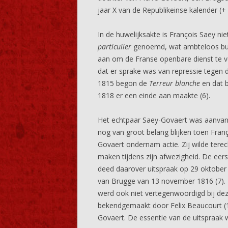
jaar X van de Republikeinse kalender (+
In de huwelijksakte is François Saey n
particulier
genoemd, wat ambteloos burge
aan om de Franse openbare dienst te v
dat er sprake was van repressie tegen 
1815 begon de
Terreur blanche
en dat b
1818 er een einde aan maakte (6).
Het echtpaar Saey-Govaert was aanvank
nog van groot belang blijken toen Fran
Govaert ondernam actie. Zij wilde terec
maken tijdens zijn afwezigheid. De ee
deed daarover uitspraak op 29 oktober 
van Brugge van 13 november 1816 (7). 
werd ook niet vertegenwoordigd bij dez
bekendgemaakt door Felix Beaucourt (1
Govaert. De essentie van de uitspraak 