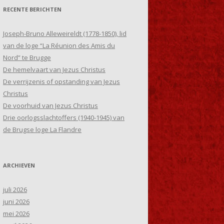
RECENTE BERICHTEN
Joseph-Bruno Alleweireldt (1778-1850), lid
van de loge “La Réunion des Amis du
Nord” te Brugge
De hemelvaart van Jezus Christus
De verrijzenis of opstanding van Jezus
Christus
De voorhuid van Jezus Christus
Drie oorlogsslachtoffers (1940-1945) van
de Brugse loge La Flandre
ARCHIEVEN
juli 2026
juni 2026
mei 2026