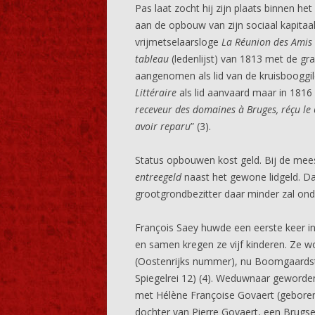
Pas laat zocht hij zijn plaats binnen he
aan de opbouw van zijn sociaal kapitaal
vrijmetselaarsloge
La Réunion des Amis
tableau
(ledenlijst) van 1813 met de gra
aangenomen als lid van de kruisbooggilde
Littéraire
als lid aanvaard maar in 1816
receveur des domaines à Bruges, réçu le 
avoir reparu
” (3).
Status opbouwen kost geld. Bij de mee
entreegeld
naast het gewone lidgeld. Da
grootgrondbezitter daar minder zal on
François Saey huwde een eerste keer i
en samen kregen ze vijf kinderen. Ze 
(Oostenrijks nummer), nu Boomgaardstra
Spiegelrei 12) (4). Weduwnaar geworde
met Hélène Françoise Govaert (geboren 
dochter van Pierre Govaert, een Brugs