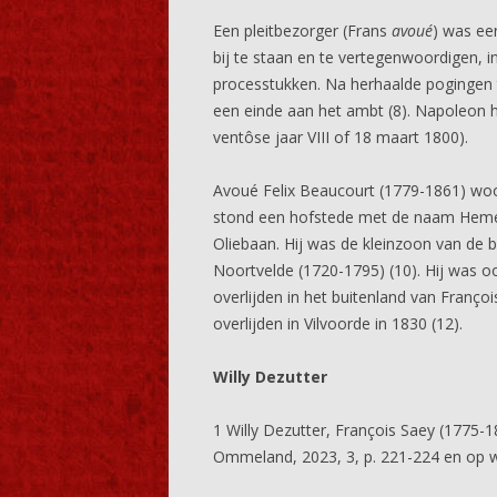
Een pleitbezorger (Frans
avoué
) was ee
bij te staan en te vertegenwoordigen, i
processtukken. Na herhaalde pogingen 
een einde aan het ambt (8). Napoleon 
ventôse jaar VIII of 18 maart 1800).
Avoué Felix Beaucourt (1779-1861) wo
stond een hofstede met de naam Hemelr
Oliebaan. Hij was de kleinzoon van de b
Noortvelde (1720-1795) (10). Hij was oo
overlijden in het buitenland van Franço
overlijden in Vilvoorde in 1830 (12).
Willy Dezutter
1 Willy Dezutter, François Saey (1775-1
Ommeland, 2023, 3, p. 221-224 en op we