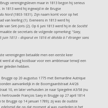
t Brugs verenigingsleven maar in 1813 begon hij serieus
. In 1813 werd hij ingewijd in de Brugse
 du Nord
(1803-1831). Zijn naam komt voor op het
ad van leerling (1). Eveneens in 1813 werd hij
 van Sint-Joris (2). Op 6 juni 1813 werd hij in de
Société
 maakte de secretaris de volgende opmerking: “
Saey,
6 juin 1813 – disparut en 1816 et décéda à l’ étranger sans
ste verenigingen betaalde men een eerste keer
t werd al vlug kostbaar voor een ambtenaar terwijl een
der geleden hebben.
n Brugge op 20 augustus 1775 met Bernardine Autrique
woonden aanvankelijk in de Boomgaardstraat A4/26
at 10, en later verhuisden ze naar Spiegelrei A3/58 (nu
n hertrouwde François Saey in Brugge op 27 april 1814
te Brugge op 14 januari 1789); zij was de oudste
e edelsmid die op dat moment al was overleden in het