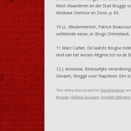
West-Vlaanderen en der Stad Brugge vo
Weduwe Demoor en Zoon, p. 65.
10 J.L. Meulemeester, Patrice Beaucourt
achttiende eeuw, in: Brugs Ommeland, 2
11 Marc Carlier, De laatste Brugse rede
eind van het Ancien Régime tot na de Be
12 J. Anseeuw, Bestuurlijke veranderinge
Gevaert, Brugge voor Napoleon. Een st
This entry was posted in
Geschiedenis
an
Brugge
,
Hélène Govaert
,
Société Littéraire