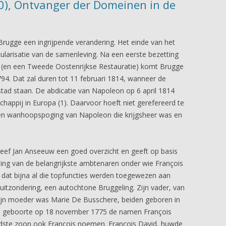
0), Ontvanger der Domeinen in de
rugge een ingrijpende verandering. Het einde van het
ularisatie van de samenleving. Na een eerste bezetting
(en een Tweede Oostenrijkse Restauratie) komt Brugge
94. Dat zal duren tot 11 februari 1814, wanneer de
 stad staan. De abdicatie van Napoleon op 6 april 1814
happij in Europa (1). Daarvoor hoeft niet gerefereerd te
n wanhoopspoging van Napoleon die krijgsheer was en
reef Jan Anseeuw een goed overzicht en geeft op basis
ng van de belangrijkste ambtenaren onder wie François
 dat bijna al die topfuncties werden toegewezen aan
uitzondering, een autochtone Bruggeling. Zijn vader, van
ijn moeder was Marie De Busschere, beiden geboren in
 de geboorte op 18 november 1775 de namen François
 oudste zoon ook François noemen. François David, huwde