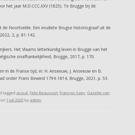
or het jaar M.D.CCC.XXV (1825). Te Brugge bij de
 de Noortvelde. Een erudiete Brugse historiograaf uit de
022, 2, p. 81-142.
rijkers. Het Vlaams letterkundig leven in Brugge van het
lgische onafhankelijkheid, Brugge, 2017, p. 170.
n in de Franse tijd, in: H. Anseeuw, J. Anseeuw en B.
ad onder Frans Bewind 1794-1814, Brugge, 2021, p. 53.
d tagged
avoué
,
Felix Beaucourt
,
François Saey
,
Gazette van
on
1 juli 2025
by
admin
.