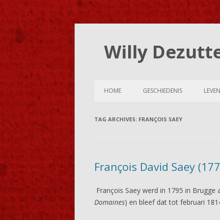
Willy Dezutt
HOME
GESCHIEDENIS
LEVE
TAG ARCHIVES:
FRANÇOIS SAEY
François David Saey (1775
François Saey werd in 1795 in Brugge 
Domaines
) en bleef dat tot februari 18