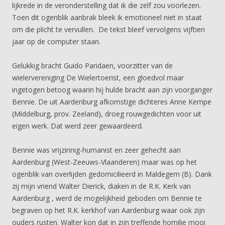
lijkrede in de veronderstelling dat ik die zelf zou voorlezen.
Toen dit ogenblik aanbrak bleek ik emotioneel niet in staat
om die plicht te vervullen. De tekst bleef vervolgens vijftien
jaar op de computer staan.
Gelukkig bracht Guido Paridaen, voorzitter van de
wielervereniging De Wielertoerist, een gloedvol maar
ingetogen betoog waarin hij hulde bracht aan zijn voorganger
Bennie. De uit Aardenburg afkomstige dichteres Anne Kempe
(Middelburg, prov. Zeeland), droeg rouwgedichten voor uit
eigen werk. Dat werd zeer gewaardeerd.
Bennie was vrijzinnig-humanist en zeer gehecht aan
Aardenburg (West-Zeeuws-Vlaanderen) maar was op het
ogenblik van overlijden gedomicilieerd in Maldegem (B). Dank
zij mijn vriend Walter Dierick, diaken in de R.K. Kerk van
Aardenburg , werd de mogelijkheid geboden om Bennie te
begraven op het R.K. kerkhof van Aardenburg waar ook zijn
ouders rusten. Walter kon dat in zijn treffende homilie mooi