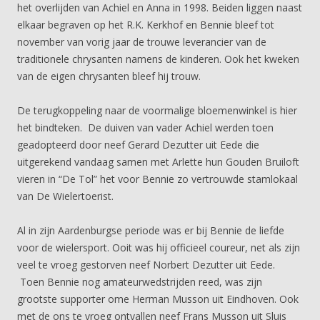
het overlijden van Achiel en Anna in 1998. Beiden liggen naast
elkaar begraven op het R.K. Kerkhof en Bennie bleef tot
november van vorig jaar de trouwe leverancier van de
traditionele chrysanten namens de kinderen. Ook het kweken
van de eigen chrysanten bleef hij trouw.
De terugkoppeling naar de voormalige bloemenwinkel is hier
het bindteken. De duiven van vader Achiel werden toen
geadopteerd door neef Gerard Dezutter uit Eede die
uitgerekend vandaag samen met Arlette hun Gouden Bruiloft
vieren in “De Tol” het voor Bennie zo vertrouwde stamlokaal
van De Wielertoerist.
Al in zijn Aardenburgse periode was er bij Bennie de liefde
voor de wielersport. Ooit was hij officieel coureur, net als zijn
veel te vroeg gestorven neef Norbert Dezutter uit Eede.
Toen Bennie nog amateurwedstrijden reed, was zijn
grootste supporter ome Herman Musson uit Eindhoven. Ook
met de ons te vroeg ontvallen neef Frans Musson uit Sluis