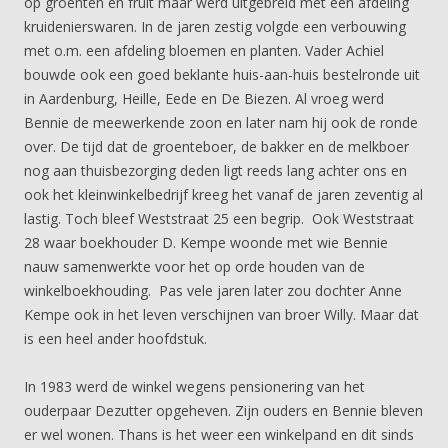
op groenten en fruit maar werd uitgebreid met een afdeling
kruidenierswaren. In de jaren zestig volgde een verbouwing
met o.m. een afdeling bloemen en planten. Vader Achiel
bouwde ook een goed beklante huis-aan-huis bestelronde uit
in Aardenburg, Heille, Eede en De Biezen. Al vroeg werd
Bennie de meewerkende zoon en later nam hij ook de ronde
over. De tijd dat de groenteboer, de bakker en de melkboer
nog aan thuisbezorging deden ligt reeds lang achter ons en
ook het kleinwinkelbedrijf kreeg het vanaf de jaren zeventig al
lastig. Toch bleef Weststraat 25 een begrip. Ook Weststraat
28 waar boekhouder D. Kempe woonde met wie Bennie
nauw samenwerkte voor het op orde houden van de
winkelboekhouding. Pas vele jaren later zou dochter Anne
Kempe ook in het leven verschijnen van broer Willy. Maar dat
is een heel ander hoofdstuk.
In 1983 werd de winkel wegens pensionering van het
ouderpaar Dezutter opgeheven. Zijn ouders en Bennie bleven
er wel wonen. Thans is het weer een winkelpand en dit sinds