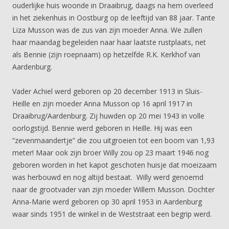
ouderlijke huis woonde in Draaibrug, daags na hem overleed
in het ziekenhuis in Oostburg op de leeftijd van 88 jaar. Tante
Liza Musson was de zus van zijn moeder Anna. We zullen
haar maandag begeleiden naar haar laatste rustplaats, net
als Bennie (zijn roepnaam) op hetzelfde R.K. Kerkhof van
Aardenburg.
Vader Achiel werd geboren op 20 december 1913 in Sluis-
Heille en zijn moeder Anna Musson op 16 april 1917 in
Draaibrug/Aardenburg. Zij huwden op 20 mei 1943 in volle
oorlogstijd. Bennie werd geboren in Heille. Hij was een
“zevenmaandertje” die zou uitgroeien tot een boom van 1,93
meter! Maar ook zijn broer Willy zou op 23 maart 1946 nog
geboren worden in het kapot geschoten huisje dat moeizaam
was herbouwd en nog altijd bestaat. Willy werd genoemd
naar de grootvader van zijn moeder Willem Musson. Dochter
Anna-Marie werd geboren op 30 april 1953 in Aardenburg
waar sinds 1951 de winkel in de Weststraat een begrip werd.