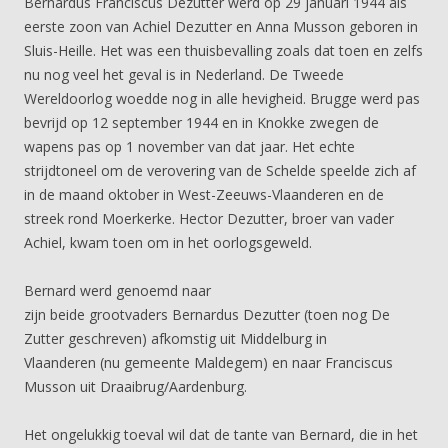
Bernardus Franciscus Dezutter werd op 29 januari 1944 als
eerste zoon van Achiel Dezutter en Anna Musson geboren in
Sluis-Heille. Het was een thuisbevalling zoals dat toen en zelfs
nu nog veel het geval is in Nederland. De Tweede
Wereldoorlog woedde nog in alle hevigheid. Brugge werd pas
bevrijd op 12 september 1944 en in Knokke zwegen de
wapens pas op 1 november van dat jaar. Het echte
strijdtoneel om de verovering van de Schelde speelde zich af
in de maand oktober in West-Zeeuws-Vlaanderen en de
streek rond Moerkerke. Hector Dezutter, broer van vader
Achiel, kwam toen om in het oorlogsgeweld.
Bernard werd genoemd naar
zijn beide grootvaders Bernardus Dezutter (toen nog De
Zutter geschreven) afkomstig uit Middelburg in
Vlaanderen (nu gemeente Maldegem) en naar Franciscus
Musson uit Draaibrug/Aardenburg.
Het ongelukkig toeval wil dat de tante van Bernard, die in het