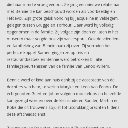
die haar man te vroeg verloor. Ze ging een nieuwe relatie aan
met Bennie die kan beschouwd worden als voorbeeldig en
liefdevol. Zijn grote geluk vond hij bij Jacqueline in Veldegem,
gelegen tussen Brugge en Torhout. Daar werd hij volledig
opgenomen in de familie. Zij volgde zijn doen en laten in het
museum maar volgde ook zijn wielersport. Ook de vrienden-
en familiekring van Bennie nam zij over. Zij vormden het
perfecte koppel. Samen gingen ze op reis en
restaurantbezoek en Bennie werd betrokken bij alle
familiegebeurtenissen van de familie Van Eenoo-Willem.
Bennie werd er kind aan huis dank zij de acceptatie van de
dochters van haar, te weten Maryke en Leen Van Eenoo. De
echtgenoten Geert en Johan volgden moeiteloos en hetzelfde
kan gezegd worden over de kleinkinderen Sander, Martijn en
Kobe die dit trouwens zojuist tot uitdrukking brachten tijdens
deze afscheidsdienst.
Zijn neven Jan Dezutter, zoon van Willy en Sebastian, de