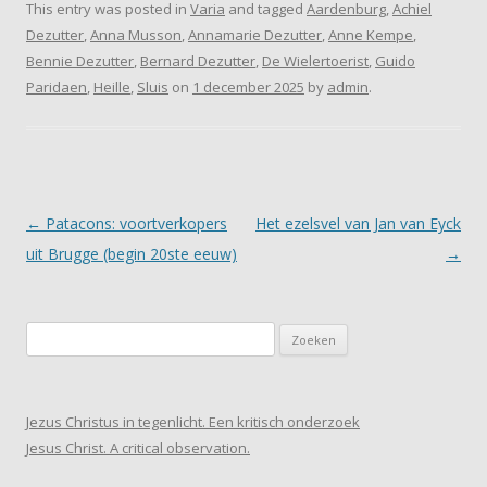
This entry was posted in
Varia
and tagged
Aardenburg
,
Achiel
Dezutter
,
Anna Musson
,
Annamarie Dezutter
,
Anne Kempe
,
Bennie Dezutter
,
Bernard Dezutter
,
De Wielertoerist
,
Guido
Paridaen
,
Heille
,
Sluis
on
1 december 2025
by
admin
.
Post navigation
←
Patacons: voortverkopers
Het ezelsvel van Jan van Eyck
uit Brugge (begin 20ste eeuw)
→
Zoeken
naar:
Jezus Christus in tegenlicht. Een kritisch onderzoek
Jesus Christ. A critical observation.