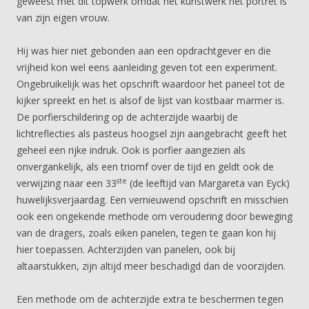
geweest met dit topwerk omdat het kunstwerk het portret is
van zijn eigen vrouw.
Hij was hier niet gebonden aan een opdrachtgever en die
vrijheid kon wel eens aanleiding geven tot een experiment.
Ongebruikelijk was het opschrift waardoor het paneel tot de
kijker spreekt en het is alsof de lijst van kostbaar marmer is.
De porfierschildering op de achterzijde waarbij de
lichtreflecties als pasteus hoogsel zijn aangebracht geeft het
geheel een rijke indruk. Ook is porfier aangezien als
onvergankelijk, als een triomf over de tijd en geldt ook de
ste
verwijzing naar een 33
(de leeftijd van Margareta van Eyck)
huwelijksverjaardag. Een vernieuwend opschrift en misschien
ook een ongekende methode om veroudering door beweging
van de dragers, zoals eiken panelen, tegen te gaan kon hij
hier toepassen. Achterzijden van panelen, ook bij
altaarstukken, zijn altijd meer beschadigd dan de voorzijden.
Een methode om de achterzijde extra te beschermen tegen