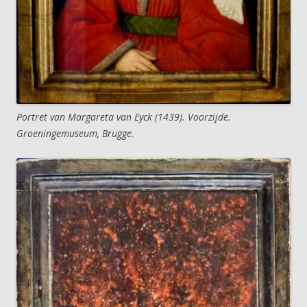
Portret van Margareta van Eyck (1439). Voorzijde.
Groeningemuseum, Brugge
.