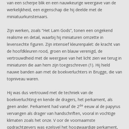
van een scherpe blik en een nauwkeurige weergave van de
werkelijkheid, een eigenschap die hij deelde met de
miniatuurkunstenaars.
Zijn werken, zoals “Het Lam Gods”, tonen een ongekend
realisme en detail, waarbij hij miniaturen omzette in
levensechte figuren. Zijn intensief kleurenpalet: de kracht van
de hoofdkleuren rood, groen en blauw verenigd, de
vertrouwdheid met de weergave van het licht zien we terug in
miniaturen die aan hem zijn toegeschreven (1). Hij hield
nauwe banden aan met de boekverluchters in Brugge, die van
topniveau waren.
Hij was dus vertrouwd met de techniek van de
boekverluchting en kende de dragers, het perkament, als
de
geen ander. Perkament had vanaf de 2
eeuw al de papyrus
vervangen als drager van handschriften, vooral in vochtige
klimaten zoals het onze. V oor de voornaamste
opdrachtgevers was ezelsvel het hoogwaardige perkament,