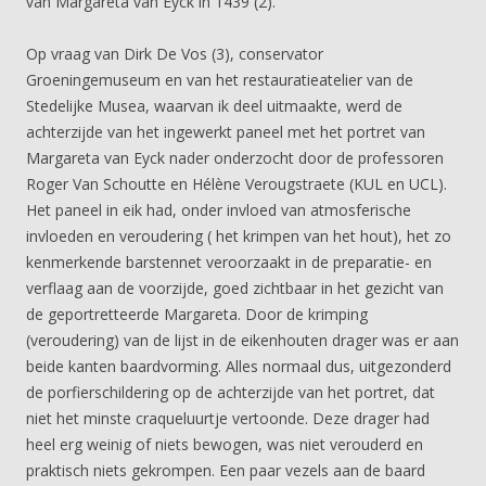
van Margareta van Eyck in 1439 (2).
Op vraag van Dirk De Vos (3), conservator
Groeningemuseum en van het restauratieatelier van de
Stedelijke Musea, waarvan ik deel uitmaakte, werd de
achterzijde van het ingewerkt paneel met het portret van
Margareta van Eyck nader onderzocht door de professoren
Roger Van Schoutte en Hélène Verougstraete (KUL en UCL).
Het paneel in eik had, onder invloed van atmosferische
invloeden en veroudering ( het krimpen van het hout), het zo
kenmerkende barstennet veroorzaakt in de preparatie- en
verflaag aan de voorzijde, goed zichtbaar in het gezicht van
de geportretteerde Margareta. Door de krimping
(veroudering) van de lijst in de eikenhouten drager was er aan
beide kanten baardvorming. Alles normaal dus, uitgezonderd
de porfierschildering op de achterzijde van het portret, dat
niet het minste craqueluurtje vertoonde. Deze drager had
heel erg weinig of niets bewogen, was niet verouderd en
praktisch niets gekrompen. Een paar vezels aan de baard