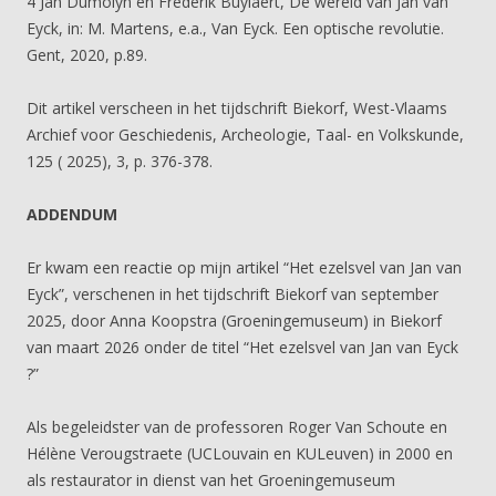
4 Jan Dumolyn en Frederik Buylaert, De wereld van Jan van
Eyck, in: M. Martens, e.a., Van Eyck. Een optische revolutie.
Gent, 2020, p.89.
Dit artikel verscheen in het tijdschrift Biekorf, West-Vlaams
Archief voor Geschiedenis, Archeologie, Taal- en Volkskunde,
125 ( 2025), 3, p. 376-378.
ADDENDUM
Er kwam een reactie op mijn artikel “Het ezelsvel van Jan van
Eyck”, verschenen in het tijdschrift Biekorf van september
2025, door Anna Koopstra (Groeningemuseum) in Biekorf
van maart 2026 onder de titel “Het ezelsvel van Jan van Eyck
?”
Als begeleidster van de professoren Roger Van Schoute en
Hélène Verougstraete (UCLouvain en KULeuven) in 2000 en
als restaurator in dienst van het Groeningemuseum