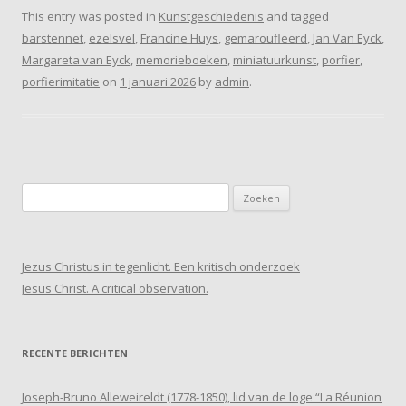
This entry was posted in
Kunstgeschiedenis
and tagged
barstennet
,
ezelsvel
,
Francine Huys
,
gemaroufleerd
,
Jan Van Eyck
,
Margareta van Eyck
,
memorieboeken
,
miniatuurkunst
,
porfier
,
porfierimitatie
on
1 januari 2026
by
admin
.
Zoeken
naar:
Jezus Christus in tegenlicht. Een kritisch onderzoek
Jesus Christ. A critical observation.
RECENTE BERICHTEN
Joseph-Bruno Alleweireldt (1778-1850), lid van de loge “La Réunion