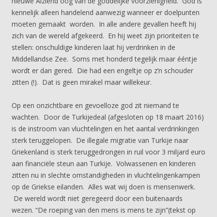
nieuwe Alziend oog van de goddelijke voorzienigheid. God is
kennelijk alleen handelend aanwezig wanneer er doelpunten
moeten gemaakt worden. In alle andere gevallen heeft hij
zich van de wereld afgekeerd. En hij weet zijn prioriteiten te
stellen: onschuldige kinderen laat hij verdrinken in de
Middellandse Zee. Soms met honderd tegelijk maar ééntje
wordt er dan gered. Die had een engeltje op z’n schouder
zitten (!). Dat is geen mirakel maar willekeur.
Op een onzichtbare en gevoelloze god zit niemand te
wachten. Door de Turkijedeal (afgesloten op 18 maart 2016)
is de instroom van vluchtelingen en het aantal verdrinkingen
sterk teruggelopen. De illegale migratie van Turkije naar
Griekenland is sterk teruggedrongen in ruil voor 3 miljard euro
aan financiële steun aan Turkije. Volwassenen en kinderen
zitten nu in slechte omstandigheden in vluchtelingenkampen
op de Griekse eilanden. Alles wat wij doen is mensenwerk.
De wereld wordt niet geregeerd door een buitenaards
wezen. “De roeping van den mens is mens te zijn”(tekst op