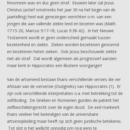
fenomeen was en dus geen straf. Eeuwen later zal Jezus
Christus (actief omstreeks het jaar 30 na het begin van de
jaartelling) heel wat genezingen verrichten o.m. van een
jongen die aan vallende ziekte leed en bezeten was (Math.
17:15-20, Marcus 9:17-18, Lucas 9:38-42). In het Nieuwe
Testament wordt er geen onderscheid gemaakt tussen
bezetenheid en ziekte. Zieken worden bezetenen genoemd
en bezetenen heten zieken. Ook Jezus beschouwde ziekte
niet als straf. Dat wordt algemeen als progressief aanzien
maar kent in Hippocrates een illustere voorganger!
Van de artseneed bestaan thans verschillende versies die ver
afstaan van de oerversie (Oudgrieks) van Hippocrates (1). Er
zijn ook verschillende interpretaties o.a. met betrekking tot de
zelfdoding. De Grieken en Romeinen gunden de patiënt het
zelfbeschikkingsrecht over de eigen dood. De eed markeert
thans veeleer het beëindigen van de universitaire
artsenopleiding maar heeft op zich geen juridische betekenis.
Tot slot is het wellicht onnodig om nog eens te