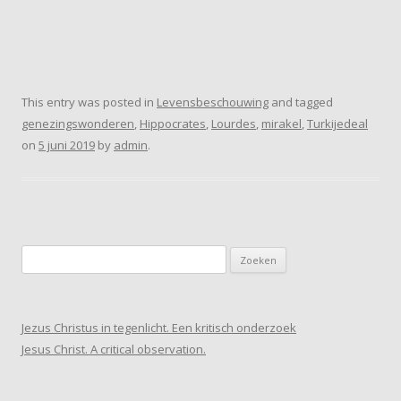
This entry was posted in
Levensbeschouwing
and tagged
genezingswonderen
,
Hippocrates
,
Lourdes
,
mirakel
,
Turkijedeal
on
5 juni 2019
by
admin
.
Zoeken
naar:
Jezus Christus in tegenlicht. Een kritisch onderzoek
Jesus Christ. A critical observation.