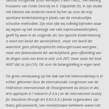
Gentse hoogleraar Jozef Verheyen (1889-1962) , een leerling
trouwens van Ovide Decroly en E. Claparède (9). In zijn studie
Het tekenen van kinderen
neemt hij het op voor de vrije
spontane kindertekening in plaats van de onnatuurlijke
schoolse methodiek. Zijn visie (die wij volledig bijtreden waar
wij wijzen op het onzinnige van vele expressiewedstrijden)
geeft hij weer in de volgende zin:
Een typische kindertekening
is nooit een beeld der werkelijkheid , maar een beeld der
waarheid: geen photographische natuurgetrouwe weergave ,
maar een fantasiebeeld der werkelijkheid; geen afbeelding van
de dingen zoals een kind ze vóór zich ZIET, maar zoals het kind
WEET dat ze zijn
(10). Dit voor de belangstelling in eigen land.
De grote vernieuwing op het vlak van het tekenonderwijs is er
echter gekomen door de internationale congressen van de
Fédération internationale de l’Enseignement du Dessin et des
Arts appliqués à l’ Industrie
(F.E.A.) en de
International Society
for Education through Art
(I.N.S.E.A.) (beide organisaties zijn
thans gefusioneerd). Van revolutionaire betekenis waren het