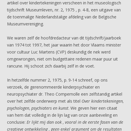
artikel over kindertekeningen verscheen in het museologisch
tijdschrift Museumleven, nr. 2, 1975 , p. 4-8, een uitgave van
de toenmalige Nederlandstalige afdeling van de Belgische
Museumvereniging.
We waren zelf de hoofdredacteur van dit tijdschrift/jaarboek
van 1974 tot 1997, het jaar waarin het door Vlaams minister
voor cultuur Luc Martens (CVP) deskundig de nek werd
omgewrongen, niet om budgettaire redenen maar puur uit
rancune. Hij schoot zich daarbij zelf in de voet.
In hetzelfde nummer 2, 1975, p. 9-14 schreef, op ons
verzoek, de gerenommeerde kinderpsychiater en
neuropsychiater dr. Theo Compernolle een zelfstandig artikel
over het zelfde onderwerp met als titel
Over kindertekeningen,
psychologen, psychiaters en kunst
. We geven hier een citaat
van hem dat volledig in de lijn lag van onze aanbeveling en
conclusie:
Er lijkt mij dan ook , vooral in de eerste fasen van de
creatieve ontwikkeling , geen enkel argument om de resultaten