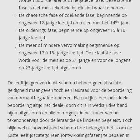
worden door de latente of negatieve fase. Deze latente
fase is niet met zekerheid bij elk kind waar te nemen.
De chaotische fase of zoekende fase, beginnende op
de
ongeveer 12-jarige leeftijd en tot en met het 14
jaar.
De ordenings-fase, beginnende op ongeveer 15 à 16-
jarige leeftijd.
De meer of mindere vervolmaking beginnende op
ongeveer 17 à 18- jarige leeftijd. Deze laatste fase
wordt voor de meisjes op 21-jarige en voor de jongens
op 23-jarige leeftijd afgesloten.
De leeftijdsgrenzen in dit schema hebben geen absolute
geldigheid maar geven toch een leidraad voor de beoordeling
van normaal begaafde kinderen. Natuurlijk is een individuele
beoordeling altijd het ideale, doch dit is in wedstrijdverband
bijna uitgesloten en alleen mogelijk in het kader van het
tekenonderwijs door de leraar die de kinderen begeleidt. Toch
blijkt wel uit bovenstaand schema hoe belangrijk het is om de
juiste leeftijdscategorieën (ontwikkelingsfasen) te bepalen in