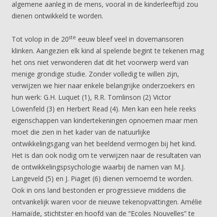
algemene aanleg in de mens, vooral in de kinderleeftijd zou
dienen ontwikkeld te worden.
ste
Tot volop in de 20
eeuw bleef veel in dovemansoren
klinken. Aangezien elk kind al spelende begint te tekenen mag
het ons niet verwonderen dat dit het voorwerp werd van
menige grondige studie. Zonder volledig te willen zijn,
verwijzen we hier naar enkele belangrijke onderzoekers en
hun werk: G.H. Luquet (1), R.R. Tomlinson (2) Victor
Löwenfeld (3) en Herbert Read (4). Men kan een hele reeks
eigenschappen van kindertekeningen opnoemen maar men
moet die zien in het kader van de natuurlijke
ontwikkelingsgang van het beeldend vermogen bij het kind.
Het is dan ook nodig om te verwijzen naar de resultaten van
de ontwikkelingspsychologie waarbij de namen van M.J.
Langeveld (5) en J. Piaget (6) dienen vernoemd te worden.
Ook in ons land bestonden er progressieve middens die
ontvankelijk waren voor de nieuwe tekenopvattingen. Amélie
Hamaïde, stichtster en hoofd van de “Ecoles Nouvelles” te