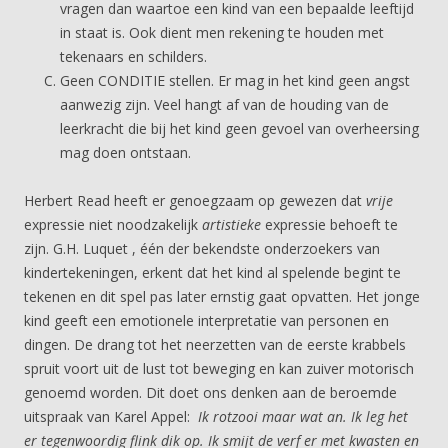
vragen dan waartoe een kind van een bepaalde leeftijd
in staat is. Ook dient men rekening te houden met
tekenaars en schilders.
Geen CONDITIE stellen. Er mag in het kind geen angst
aanwezig zijn. Veel hangt af van de houding van de
leerkracht die bij het kind geen gevoel van overheersing
mag doen ontstaan.
Herbert Read heeft er genoegzaam op gewezen dat
vrije
expressie niet noodzakelijk
artistieke
expressie behoeft te
zijn. G.H. Luquet , één der bekendste onderzoekers van
kindertekeningen, erkent dat het kind al spelende begint te
tekenen en dit spel pas later ernstig gaat opvatten. Het jonge
kind geeft een emotionele interpretatie van personen en
dingen. De drang tot het neerzetten van de eerste krabbels
spruit voort uit de lust tot beweging en kan zuiver motorisch
genoemd worden. Dit doet ons denken aan de beroemde
uitspraak van Karel Appel:
Ik rotzooi maar wat an. Ik leg het
er tegenwoordig flink dik op. Ik smijt de verf er met kwasten en