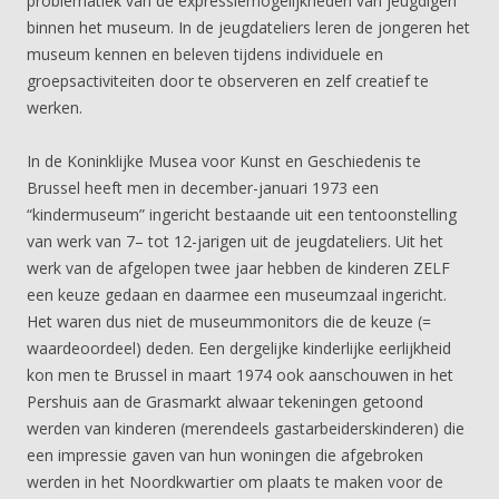
problematiek van de expressiemogelijkheden van jeugdigen
binnen het museum. In de jeugdateliers leren de jongeren het
museum kennen en beleven tijdens individuele en
groepsactiviteiten door te observeren en zelf creatief te
werken.
In de Koninklijke Musea voor Kunst en Geschiedenis te
Brussel heeft men in december-januari 1973 een
“kindermuseum” ingericht bestaande uit een tentoonstelling
van werk van 7– tot 12-jarigen uit de jeugdateliers. Uit het
werk van de afgelopen twee jaar hebben de kinderen ZELF
een keuze gedaan en daarmee een museumzaal ingericht.
Het waren dus niet de museummonitors die de keuze (=
waardeoordeel) deden. Een dergelijke kinderlijke eerlijkheid
kon men te Brussel in maart 1974 ook aanschouwen in het
Pershuis aan de Grasmarkt alwaar tekeningen getoond
werden van kinderen (merendeels gastarbeiderskinderen) die
een impressie gaven van hun woningen die afgebroken
werden in het Noordkwartier om plaats te maken voor de