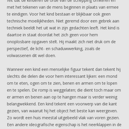
feit dat de kinderen de orde van de schepping omkeren en
met het tekenen van de mens beginnen in plaats van ermee
te eindigen. Voor het kind bestaan er blijkbaar ook geen
technische moeilijkheden. Niet geremd door een gebrek aan
techniek beeldt het uit wat in zijn gedachten leeft. Het kind is
daartoe in staat doordat het zich geen voor hem
onoplosbare opgaven stelt. Hij maakt zich niet druk om de
perspectief, de licht- en schaduwwerking, zoals de
volwassenen dit wel doen.
Wanneer een kind een menselijke figuur tekent dan tekent hij
slechts die delen die voor hem interessant lijken: een mond
om te eten, ogen om te zien, benen en armen om te lopen
en te spelen. De romp is weggelaten; die dient toch maar om
er armen en benen aan op te hangen maar is verder weinig
belangwekkend. Een kind tekent een voorwerp van die kant
gezien, van waaruit hij het object het beste kan weergeven.
Zo wordt een huis meestal uitgebeeld vlak van voren gezien.
Een andere ideografische eigenschap is het neerklappen in de