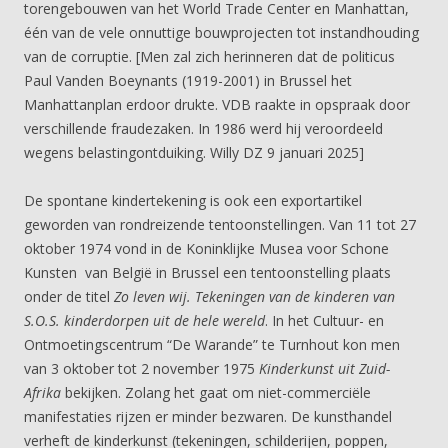
torengebouwen van het World Trade Center en Manhattan,
één van de vele onnuttige bouwprojecten tot instandhouding
van de corruptie. [Men zal zich herinneren dat de politicus
Paul Vanden Boeynants (1919-2001) in Brussel het
Manhattanplan erdoor drukte. VDB raakte in opspraak door
verschillende fraudezaken. In 1986 werd hij veroordeeld
wegens belastingontduiking. Willy DZ 9 januari 2025]
De spontane kindertekening is ook een exportartikel
geworden van rondreizende tentoonstellingen. Van 11 tot 27
oktober 1974 vond in de Koninklijke Musea voor Schone
Kunsten van België in Brussel een tentoonstelling plaats
onder de titel
Zo leven wij. Tekeningen van de kinderen van
S.O.S. kinderdorpen uit de hele wereld
. In het Cultuur- en
Ontmoetingscentrum “De Warande” te Turnhout kon men
van 3 oktober tot 2 november 1975
Kinderkunst uit Zuid-
Afrika
bekijken. Zolang het gaat om niet-commerciële
manifestaties rijzen er minder bezwaren. De kunsthandel
verheft de kinderkunst (tekeningen, schilderijen, poppen,