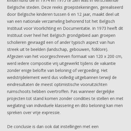
kinderhand
die in 1974 en 1975 te zien was in verschillende
Belgische steden. Deze reeks groepstekeningen, gerealiseerd
door Belgische kinderen tussen 6 en 12 jaar, maakt deel uit
van een nationale verzameling behorend tot het Belgisch
Instituut voor Voorlichting en Documentatie. In 1973 heeft dit
Instituut over heel het Belgisch grondgebied aan groepen
scholieren gevraagd een of ander typisch aspect van hun
streek uit te beelden (landschap, gebouwen, folklore).
Afgezien van het voorgeschreven formaat van 120 x 200 cm,
werd iedere compositie vrij uitgewerkt tijdens de vakantie
zonder enige belofte van beloning of vergoeding. Het
wedstrijdelement werd dus volledig uitgebannen terwijl de
eindresultaten de meest optimistische vooruitzichten
ruimschoots hebben overtroffen. Pas wanneer dergelijke
projecten tot stand komen zonder condities te stellen en met
weglating van individuele klassering en dito beloning kan men
spreken over vrije expressie.
De conclusie is dan ook dat instellingen met een