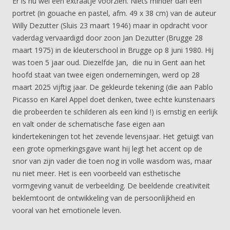
Er is nu wel een extraatje voorzien. Niets minder dan een
portret (in gouache en pastel, afm. 49 x 38 cm) van de auteur
Willy Dezutter (Sluis 23 maart 1946) maar in opdracht voor
vaderdag vervaardigd door zoon Jan Dezutter (Brugge 28
maart 1975) in de kleuterschool in Brugge op 8 juni 1980. Hij
was toen 5 jaar oud. Diezelfde Jan, die nu in Gent aan het
hoofd staat van twee eigen ondernemingen, werd op 28
maart 2025 vijftig jaar. De gekleurde tekening (die aan Pablo
Picasso en Karel Appel doet denken, twee echte kunstenaars
die probeerden te schilderen als een kind !) is ernstig en eerlijk
en valt onder de schematische fase eigen aan
kindertekeningen tot het zevende levensjaar. Het getuigt van
een grote opmerkingsgave want hij legt het accent op de
snor van zijn vader die toen nog in volle wasdom was, maar
nu niet meer. Het is een voorbeeld van esthetische
vormgeving vanuit de verbeelding. De beeldende creativiteit
beklemtoont de ontwikkeling van de persoonlijkheid en
vooral van het emotionele leven.