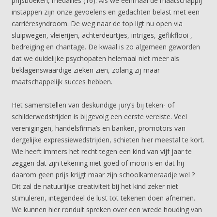
prijsboeken, medailles (16). Als we eenmaal de maatschappij
instappen zijn onze gevoelens en gedachten belast met een
carrièresyndroom. De weg naar de top ligt nu open via
sluipwegen, vleierijen, achterdeurtjes, intriges, geflikflooi ,
bedreiging en chantage. De kwaal is zo algemeen geworden
dat we duidelijke psychopaten helemaal niet meer als
beklagenswaardige zieken zien, zolang zij maar
maatschappelijk succes hebben.
Het samenstellen van deskundige jury’s bij teken- of
schilderwedstrijden is bijgevolg een eerste vereiste. Veel
verenigingen, handelsfirma’s en banken, promotors van
dergelijke expressiewedstrijden, schieten hier meestal te kort.
Wie heeft immers het recht tegen een kind van vijf jaar te
zeggen dat zijn tekening niet goed of mooi is en dat hij
daarom geen prijs krijgt maar zijn schoolkameraadje wel ?
Dit zal de natuurlijke creativiteit bij het kind zeker niet
stimuleren, integendeel de lust tot tekenen doen afnemen.
We kunnen hier ronduit spreken over een wrede houding van