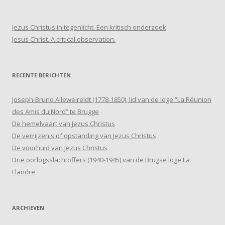
Jezus Christus in tegenlicht. Een kritisch onderzoek
Jesus Christ. A critical observation.
RECENTE BERICHTEN
Joseph-Bruno Alleweireldt (1778-1850), lid van de loge “La Réunion
des Amis du Nord” te Brugge
De hemelvaart van Jezus Christus
De verrijzenis of opstanding van Jezus Christus
De voorhuid van Jezus Christus
Drie oorlogsslachtoffers (1940-1945) van de Brugse loge La
Flandre
ARCHIEVEN