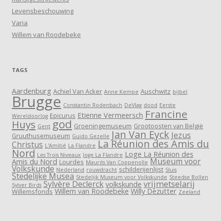
Levensbeschouwing
Varia
Willem van Roodebeke
TAGS
Aardenburg
Achiel Van Acker
Auschwitz
Anne Kempe
bijbel
Brugge
Constantin Rodenbach
DeVlag
dood
Eerste
Francine
Etienne Vermeersch
Epicurus
Wereldoorlog
god
Huys
Groeningemuseum
Grootoosten van België
Gent
Jan Van Eyck
Jezus
Gruuthusemuseum
Guido Gezelle
La Réunion des Amis du
Christus
L'Amitié
La Flandre
Nord
Loge La Réunion des
Les Trois Niveaux
loge La Flandre
Museum voor
Amis du Nord
Lourdes
Maurits Van Coppenolle
Volkskunde
schilderijenlijst
Nederland
rouwdracht
Sluis
Stedelijke Musea
Stedelijk Museum voor Volkskunde
Steedse Bollen
vrijmetselarij
Sylvère Declerck
volkskunde
Sylver Birds
Willem van Roodebeke
Willy Dezutter
Willemsfonds
Zeeland