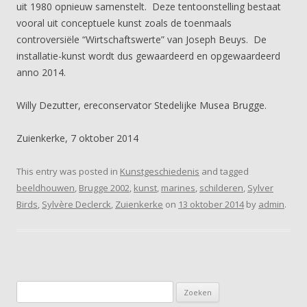
uit 1980 opnieuw samenstelt. Deze tentoonstelling bestaat
vooral uit conceptuele kunst zoals de toenmaals
controversiële “Wirtschaftswerte” van Joseph Beuys. De
installatie-kunst wordt dus gewaardeerd en opgewaardeerd
anno 2014.
Willy Dezutter, ereconservator Stedelijke Musea Brugge.
Zuienkerke, 7 oktober 2014
This entry was posted in
Kunstgeschiedenis
and tagged
beeldhouwen
,
Brugge 2002
,
kunst
,
marines
,
schilderen
,
Sylver
Birds
,
Sylvère Declerck
,
Zuienkerke
on
13 oktober 2014
by
admin
.
Zoeken
naar: