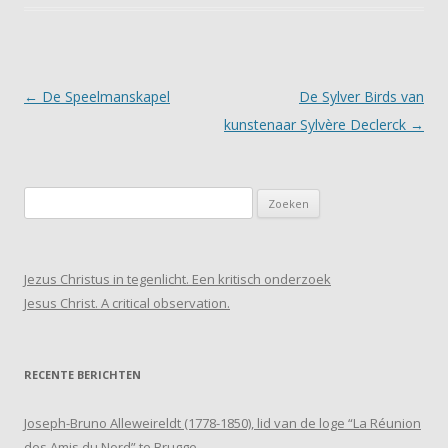
Post navigation
←
De Speelmanskapel
De Sylver Birds van
kunstenaar Sylvère Declerck
→
Zoeken
naar:
Jezus Christus in tegenlicht. Een kritisch onderzoek
Jesus Christ. A critical observation.
RECENTE BERICHTEN
Joseph-Bruno Alleweireldt (1778-1850), lid van de loge “La Réunion
des Amis du Nord” te Brugge