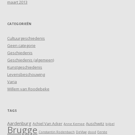
maart 2013
CATEGORIEËN
Cultuurgeschiedenis
Geen categorie
Geschiedenis
Geschiedenis (algemeen)
Kunstgeschiedenis
Levensbeschouwing
Varia
Willem van Roodebeke
TAGS
Aardenburg
Achiel Van Acker
Auschwitz
Anne Kempe
bijbel
Brugge
Constantin Rodenbach
DeVlag
dood
Eerste