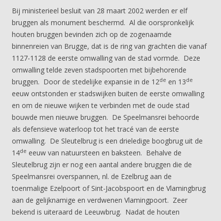
Bij ministerieel besluit van 28 maart 2002 werden er elf
bruggen als monument beschermd. Al die oorspronkelijk
houten bruggen bevinden zich op de zogenaamde
binnenreien van Brugge, dat is de ring van grachten die vanaf
1127-1128 de eerste omwalling van de stad vormde. Deze
omwalling telde zeven stadspoorten met bijbehorende
de
de
bruggen. Door de stedelijke expansie in de 12
en 13
eeuw ontstonden er stadswijken buiten de eerste omwalling
en om de nieuwe wijken te verbinden met de oude stad
bouwde men nieuwe bruggen. De Speelmansrei behoorde
als defensieve waterloop tot het tracé van de eerste
omwalling. De Sleutelbrug is een drieledige boogbrug uit de
de
14
eeuw van natuursteen en baksteen. Behalve de
Sleutelbrug zijn er nog een aantal andere bruggen die de
Speelmansrei overspannen, nl. de Ezelbrug aan de
toenmalige Ezelpoort of Sint-Jacobspoort en de Vlamingbrug
aan de gelijknamige en verdwenen Vlamingpoort. Zeer
bekend is uiteraard de Leeuwbrug. Nadat de houten