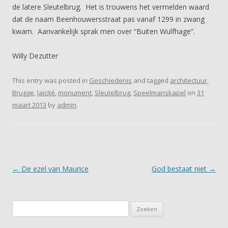
de latere Sleutelbrug. Het is trouwens het vermelden waard
dat de naam Beenhouwersstraat pas vanaf 1299 in zwang
kwam. Aanvankelijk sprak men over “Buiten Wulfhage”.
Willy Dezutter
This entry was posted in
Geschiedenis
and tagged
architectuur
,
Brugge
,
laïcité
,
monument
,
Sleutelbrug
,
Speelmanskapel
on
31
maart 2013
by
admin
.
Post navigation
←
De ezel van Maurice
God bestaat niet
→
Zoeken
naar: