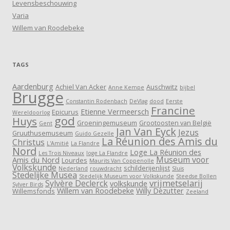
Levensbeschouwing
Varia
Willem van Roodebeke
TAGS
Aardenburg
Achiel Van Acker
Auschwitz
Anne Kempe
bijbel
Brugge
Constantin Rodenbach
DeVlag
dood
Eerste
Francine
Etienne Vermeersch
Epicurus
Wereldoorlog
god
Huys
Groeningemuseum
Grootoosten van België
Gent
Jan Van Eyck
Jezus
Gruuthusemuseum
Guido Gezelle
La Réunion des Amis du
Christus
L'Amitié
La Flandre
Nord
Loge La Réunion des
Les Trois Niveaux
loge La Flandre
Museum voor
Amis du Nord
Lourdes
Maurits Van Coppenolle
Volkskunde
schilderijenlijst
Nederland
rouwdracht
Sluis
Stedelijke Musea
Stedelijk Museum voor Volkskunde
Steedse Bollen
vrijmetselarij
Sylvère Declerck
volkskunde
Sylver Birds
Willem van Roodebeke
Willy Dezutter
Willemsfonds
Zeeland