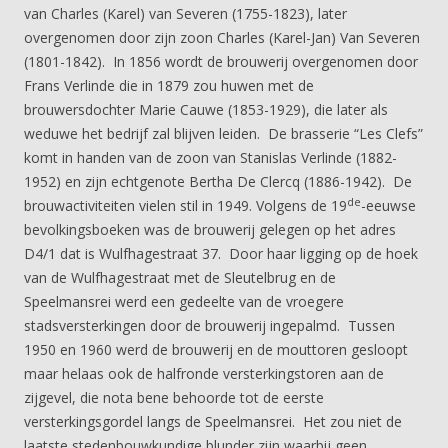
van Charles (Karel) van Severen (1755-1823), later
overgenomen door zijn zoon Charles (Karel-Jan) Van Severen
(1801-1842). In 1856 wordt de brouwerij overgenomen door
Frans Verlinde die in 1879 zou huwen met de
brouwersdochter Marie Cauwe (1853-1929), die later als
weduwe het bedrijf zal blijven leiden. De brasserie “Les Clefs”
komt in handen van de zoon van Stanislas Verlinde (1882-
1952) en zijn echtgenote Bertha De Clercq (1886-1942). De
de
brouwactiviteiten vielen stil in 1949. Volgens de 19
-eeuwse
bevolkingsboeken was de brouwerij gelegen op het adres
D4/1 dat is Wulfhagestraat 37. Door haar ligging op de hoek
van de Wulfhagestraat met de Sleutelbrug en de
Speelmansrei werd een gedeelte van de vroegere
stadsversterkingen door de brouwerij ingepalmd. Tussen
1950 en 1960 werd de brouwerij en de mouttoren gesloopt
maar helaas ook de halfronde versterkingstoren aan de
zijgevel, die nota bene behoorde tot de eerste
versterkingsgordel langs de Speelmansrei. Het zou niet de
laatste stedenbouwkundige blunder zijn waarbij geen