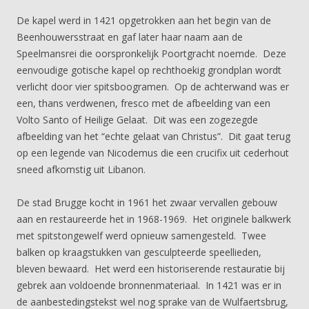
De kapel werd in 1421 opgetrokken aan het begin van de
Beenhouwersstraat en gaf later haar naam aan de
Speelmansrei die oorspronkelijk Poortgracht noemde. Deze
eenvoudige gotische kapel op rechthoekig grondplan wordt
verlicht door vier spitsboogramen. Op de achterwand was er
een, thans verdwenen, fresco met de afbeelding van een
Volto Santo of Heilige Gelaat. Dit was een zogezegde
afbeelding van het “echte gelaat van Christus”. Dit gaat terug
op een legende van Nicodemus die een crucifix uit cederhout
sneed afkomstig uit Libanon.
De stad Brugge kocht in 1961 het zwaar vervallen gebouw
aan en restaureerde het in 1968-1969. Het originele balkwerk
met spitstongewelf werd opnieuw samengesteld. Twee
balken op kraagstukken van gesculpteerde speellieden,
bleven bewaard. Het werd een historiserende restauratie bij
gebrek aan voldoende bronnenmateriaal. In 1421 was er in
de aanbestedingstekst wel nog sprake van de Wulfaertsbrug,