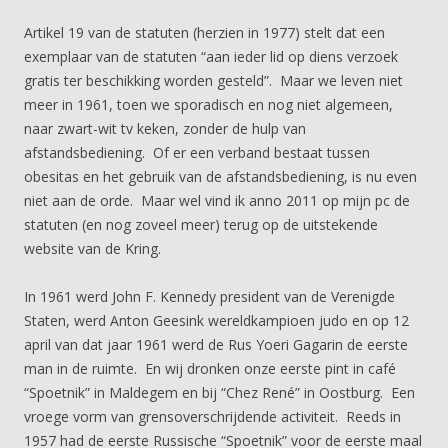
Artikel 19 van de statuten (herzien in 1977) stelt dat een
exemplaar van de statuten “aan ieder lid op diens verzoek
gratis ter beschikking worden gesteld”. Maar we leven niet
meer in 1961, toen we sporadisch en nog niet algemeen,
naar zwart-wit tv keken, zonder de hulp van
afstandsbediening. Of er een verband bestaat tussen
obesitas en het gebruik van de afstandsbediening, is nu even
niet aan de orde. Maar wel vind ik anno 2011 op mijn pc de
statuten (en nog zoveel meer) terug op de uitstekende
website van de Kring.
In 1961 werd John F. Kennedy president van de Verenigde
Staten, werd Anton Geesink wereldkampioen judo en op 12
april van dat jaar 1961 werd de Rus Yoeri Gagarin de eerste
man in de ruimte. En wij dronken onze eerste pint in café
“Spoetnik” in Maldegem en bij “Chez René” in Oostburg. Een
vroege vorm van grensoverschrijdende activiteit. Reeds in
1957 had de eerste Russische “Spoetnik” voor de eerste maal