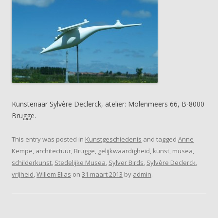
Kunstenaar Sylvère Declerck, atelier: Molenmeers 66, B-8000
Brugge.
This entry was posted in
Kunstgeschiedenis
and tagged
Anne
Kempe
,
architectuur
,
Brugge
,
gelijkwaardigheid
,
kunst
,
musea
,
schilderkunst
,
Stedelijke Musea
,
Sylver Birds
,
Sylvère Declerck
,
vrijheid
,
Willem Elias
on
31 maart 2013
by
admin
.