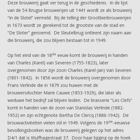
Deze brouwerij gaat ver terug in de geschiedenis. In de lijst
van de 54 Brugse brouwerijen uit 1441 wordt ze als brouwerij
“In de Slotel” vermeld. Bij de telling der Grootbierbrouwerijen
in 1673 wordt ze gerekend tot de grootste van de stad en
“De Sloter” genoemd. De Sleutelbrug ontleent zijn naam aan
die brouwerij, die zou blijven bestaan tot in 1949.
de
Op het eind van de 18
eeuw komt de brouwerij in handen
van Charles (Karel) van Severen (1755-1823), later
overgenomen door zijn zoon Charles (Karel-Jan) Van Severen
(1801-1842). In 1856 wordt de brouwerij overgenomen door
Frans Verlinde die in 1879 zou huwen met de
brouwersdochter Marie Cauwe (1853-1929), die later als
weduwe het bedrijf zal blijven leiden. De brasserie “Les Clefs”
komt in handen van de zoon van Stanislas Verlinde (1882-
1952) en zijn echtgenote Bertha De Clercq (1886-1942). De
de
brouwactiviteiten vielen stil in 1949. Volgens de 19
-eeuwse
bevolkingsboeken was de brouwerij gelegen op het adres
D4/1 dat is Wulfhagestraat 37. Door haar ligging op de hoek