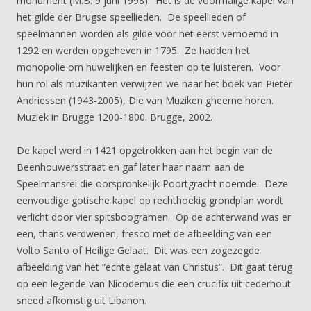
monument (M.B. 9 juni 1998). Het is de voormalige kapel van
het gilde der Brugse speellieden. De speellieden of
speelmannen worden als gilde voor het eerst vernoemd in
1292 en werden opgeheven in 1795. Ze hadden het
monopolie om huwelijken en feesten op te luisteren. Voor
hun rol als muzikanten verwijzen we naar het boek van Pieter
Andriessen (1943-2005), Die van Muziken gheerne horen.
Muziek in Brugge 1200-1800. Brugge, 2002.
De kapel werd in 1421 opgetrokken aan het begin van de
Beenhouwersstraat en gaf later haar naam aan de
Speelmansrei die oorspronkelijk Poortgracht noemde. Deze
eenvoudige gotische kapel op rechthoekig grondplan wordt
verlicht door vier spitsboogramen. Op de achterwand was er
een, thans verdwenen, fresco met de afbeelding van een
Volto Santo of Heilige Gelaat. Dit was een zogezegde
afbeelding van het “echte gelaat van Christus”. Dit gaat terug
op een legende van Nicodemus die een crucifix uit cederhout
sneed afkomstig uit Libanon.