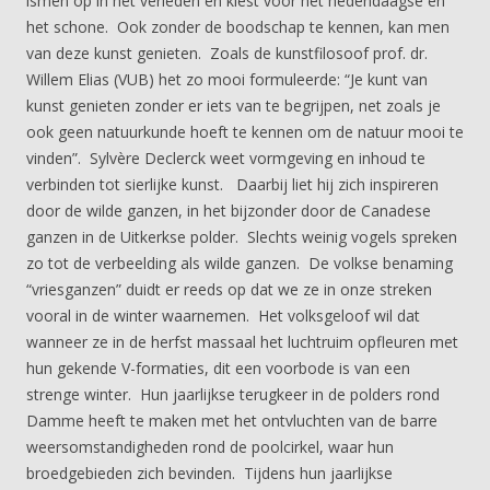
ismen op in het verleden en kiest voor het hedendaagse en
het schone. Ook zonder de boodschap te kennen, kan men
van deze kunst genieten. Zoals de kunstfilosoof prof. dr.
Willem Elias (VUB) het zo mooi formuleerde: “Je kunt van
kunst genieten zonder er iets van te begrijpen, net zoals je
ook geen natuurkunde hoeft te kennen om de natuur mooi te
vinden”. Sylvère Declerck weet vormgeving en inhoud te
verbinden tot sierlijke kunst. Daarbij liet hij zich inspireren
door de wilde ganzen, in het bijzonder door de Canadese
ganzen in de Uitkerkse polder. Slechts weinig vogels spreken
zo tot de verbeelding als wilde ganzen. De volkse benaming
“vriesganzen” duidt er reeds op dat we ze in onze streken
vooral in de winter waarnemen. Het volksgeloof wil dat
wanneer ze in de herfst massaal het luchtruim opfleuren met
hun gekende V-formaties, dit een voorbode is van een
strenge winter. Hun jaarlijkse terugkeer in de polders rond
Damme heeft te maken met het ontvluchten van de barre
weersomstandigheden rond de poolcirkel, waar hun
broedgebieden zich bevinden. Tijdens hun jaarlijkse