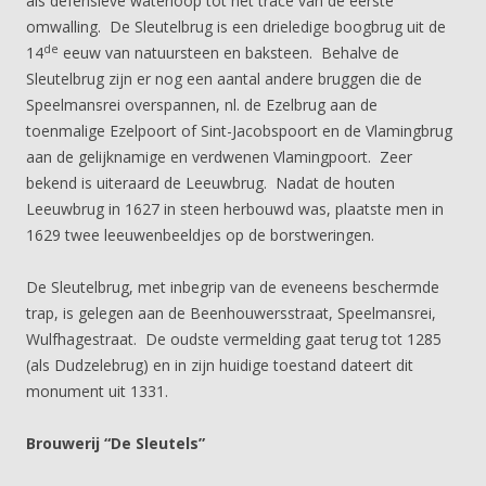
als defensieve waterloop tot het tracé van de eerste
omwalling. De Sleutelbrug is een drieledige boogbrug uit de
de
14
eeuw van natuursteen en baksteen. Behalve de
Sleutelbrug zijn er nog een aantal andere bruggen die de
Speelmansrei overspannen, nl. de Ezelbrug aan de
toenmalige Ezelpoort of Sint-Jacobspoort en de Vlamingbrug
aan de gelijknamige en verdwenen Vlamingpoort. Zeer
bekend is uiteraard de Leeuwbrug. Nadat de houten
Leeuwbrug in 1627 in steen herbouwd was, plaatste men in
1629 twee leeuwenbeeldjes op de borstweringen.
De Sleutelbrug, met inbegrip van de eveneens beschermde
trap, is gelegen aan de Beenhouwersstraat, Speelmansrei,
Wulfhagestraat. De oudste vermelding gaat terug tot 1285
(als Dudzelebrug) en in zijn huidige toestand dateert dit
monument uit 1331.
Brouwerij “De Sleutels”