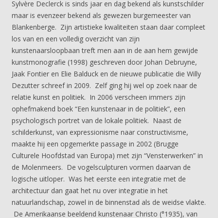
Sylvère Declerck is sinds jaar en dag bekend als kunstschilder
maar is evenzeer bekend als gewezen burgemeester van
Blankenberge. Zijn artistieke kwaliteiten staan daar compleet
los van en een volledig overzicht van zijn
kunstenaarsloopbaan treft men aan in de aan hem gewijde
kunstmonografie (1998) geschreven door Johan Debruyne,
Jaak Fontier en Elie Balduck en de nieuwe publicatie die Willy
Dezutter schreef in 2009. Zelf ging hij wel op zoek naar de
relatie kunst en politiek. In 2006 verscheen immers zijn
ophefmakend boek “Een kunstenaar in de politiek”, een
psychologisch portret van de lokale politiek. Naast de
schilderkunst, van expressionisme naar constructivisme,
maakte hij een opgemerkte passage in 2002 (Brugge
Culturele Hoofdstad van Europa) met zijn “Vensterwerken” in
de Molenmeers. De vogelsculpturen vormen daarvan de
logische uitloper. Was het eerste een integratie met de
architectuur dan gaat het nu over integratie in het
natuurlandschap, zowel in de binnenstad als de weidse vlakte.
De Amerikaanse beeldend kunstenaar Christo (°1935), van