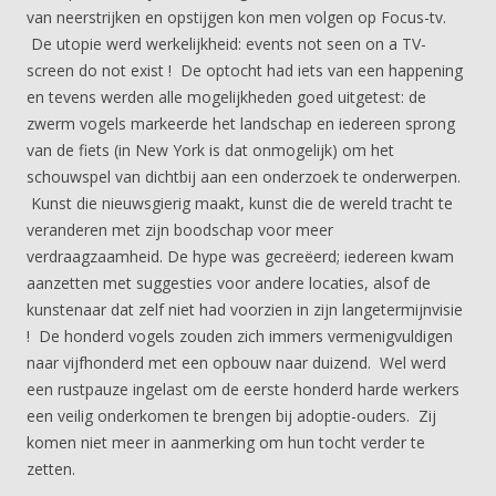
van neerstrijken en opstijgen kon men volgen op Focus-tv.
De utopie werd werkelijkheid: events not seen on a TV-
screen do not exist ! De optocht had iets van een happening
en tevens werden alle mogelijkheden goed uitgetest: de
zwerm vogels markeerde het landschap en iedereen sprong
van de fiets (in New York is dat onmogelijk) om het
schouwspel van dichtbij aan een onderzoek te onderwerpen.
Kunst die nieuwsgierig maakt, kunst die de wereld tracht te
veranderen met zijn boodschap voor meer
verdraagzaamheid. De hype was gecreëerd; iedereen kwam
aanzetten met suggesties voor andere locaties, alsof de
kunstenaar dat zelf niet had voorzien in zijn langetermijnvisie
! De honderd vogels zouden zich immers vermenigvuldigen
naar vijfhonderd met een opbouw naar duizend. Wel werd
een rustpauze ingelast om de eerste honderd harde werkers
een veilig onderkomen te brengen bij adoptie-ouders. Zij
komen niet meer in aanmerking om hun tocht verder te
zetten.