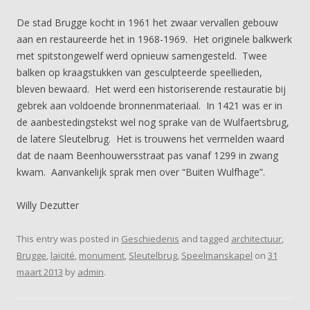
De stad Brugge kocht in 1961 het zwaar vervallen gebouw
aan en restaureerde het in 1968-1969. Het originele balkwerk
met spitstongewelf werd opnieuw samengesteld. Twee
balken op kraagstukken van gesculpteerde speellieden,
bleven bewaard. Het werd een historiserende restauratie bij
gebrek aan voldoende bronnenmateriaal. In 1421 was er in
de aanbestedingstekst wel nog sprake van de Wulfaertsbrug,
de latere Sleutelbrug. Het is trouwens het vermelden waard
dat de naam Beenhouwersstraat pas vanaf 1299 in zwang
kwam. Aanvankelijk sprak men over “Buiten Wulfhage”.
Willy Dezutter
This entry was posted in
Geschiedenis
and tagged
architectuur
,
Brugge
,
laïcité
,
monument
,
Sleutelbrug
,
Speelmanskapel
on
31
maart 2013
by
admin
.