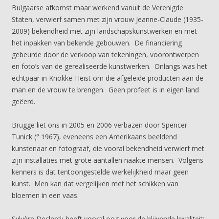
Bulgaarse afkomst maar werkend vanuit de Verenigde
Staten, verwierf samen met zijn vrouw Jeanne-Claude (1935-
2009) bekendheid met zijn landschapskunstwerken en met
het inpakken van bekende gebouwen. De financiering
gebeurde door de verkoop van tekeningen, voorontwerpen
en foto’s van de gerealiseerde kunstwerken. Onlangs was het
echtpaar in Knokke-Heist om die afgeleide producten aan de
man en de vrouw te brengen. Geen profeet is in eigen land
geëerd.
Brugge liet ons in 2005 en 2006 verbazen door Spencer
Tunick (° 1967), eveneens een Amerikaans beeldend
kunstenaar en fotograaf, die vooral bekendheid verwierf met
zijn installaties met grote aantallen naakte mensen. Volgens
kenners is dat tentoongestelde werkelijkheid maar geen
kunst. Men kan dat vergelijken met het schikken van
bloemen in een vaas.
Sylvère Declerck heeft vooral oog voor de blijvende kwaliteit;