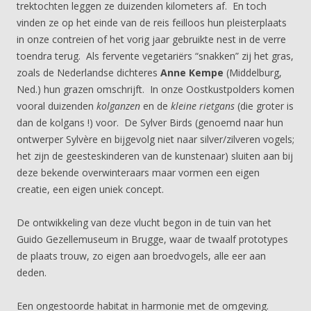
trektochten leggen ze duizenden kilometers af. En toch
vinden ze op het einde van de reis feilloos hun pleisterplaats
in onze contreien of het vorig jaar gebruikte nest in de verre
toendra terug. Als fervente vegetariërs “snakken” zij het gras,
zoals de Nederlandse dichteres
Anne Kempe
(Middelburg,
Ned.) hun grazen omschrijft. In onze Oostkustpolders komen
vooral duizenden
kolganzen
en de
kleine rietgans
(die groter is
dan de kolgans !) voor. De Sylver Birds (genoemd naar hun
ontwerper Sylvère en bijgevolg niet naar silver/zilveren vogels;
het zijn de geesteskinderen van de kunstenaar) sluiten aan bij
deze bekende overwinteraars maar vormen een eigen
creatie, een eigen uniek concept.
De ontwikkeling van deze vlucht begon in de tuin van het
Guido Gezellemuseum in Brugge, waar de twaalf prototypes
de plaats trouw, zo eigen aan broedvogels, alle eer aan
deden.
Een ongestoorde habitat in harmonie met de omgeving.