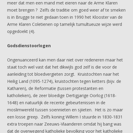
meer dat men een mand met eieren naar de Arme Klaren
moet brengen ? Zelfs de traditie om goed weer af te smeken
is in Brugge te niet gedaan toen in 1990 het Klooster van de
Arme Klaren Coletienen op tamelijk tumultueuze wijze werd
opgedoekt (4).
Godsdienstoorlogen
Ongenuanceerd kan men daar niet over redeneren maar het
staat toch wel vast dat het dikwijls god zelf is die voor de
aanleiding tot bloedvergieten zorgt. Kruistochten naar het
Heilig Land (1095-1274), kruistochten tegen ketters (bijv. de
Katharen), de Reformatie (tussen protestanten en
katholieken), de zeer bloedige Dertigjarige Oorlog (1618-
1648) en natuurlijk de recente gebeurtenissen in de
moslimwereld tussen soennieten en sjiieten. Het is zo maar
een losse greep. Zelfs koning Willem I stuurde in 1830-1831
extra troepen naar Zeeuws-Vlaanderen omdat hij bang was
dat de overwegend katholieke bevolking voor het katholieke