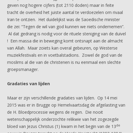
geven nog hogere cijfers (tot 2110 doden) maar in feite
tracht de overheid het juiste aantal te verdoezelen om rivaal
Iran te ontzien. Het duidelijkst was de Saoedische minister
die zei: “Tegen de wil van god kunnen we niets ondernemen”.
Al dat gedrang is nodig voor de rituele steniging van de duivel
! Een massa die in beweging komt ontsnapt aan de almacht
van Allah. Maar zoiets kan overal gebeuren, op Westerse
muziekfestivals en in voetbalstadions. Zowel de god van de
moslims al die van de christenen is nu eenmaal een slechte
groepsmanager.
Gradaties van lijden
Maar er zijn verschillende gradaties van lijden. Op 14 mei
2015 was er in Brugge op Hemelvaartsdag de afgelasting van
de H. Bloedprocessie wegens de regen. Die nooit
wetenschappelijk onderzochte relikwie van het zogezegde
de
bloed van Jezus Christus (1) kwam in het begin van de 13