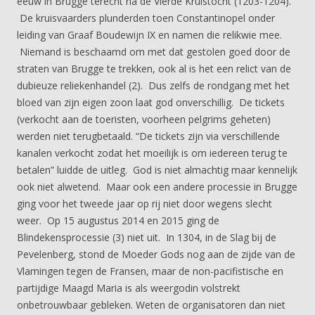
eeuw in Brugge terecht na de Vierde Kruistocht (1203-1204).
De kruisvaarders plunderden toen Constantinopel onder
leiding van Graaf Boudewijn IX en namen die relikwie mee.
Niemand is beschaamd om met dat gestolen goed door de
straten van Brugge te trekken, ook al is het een relict van de
dubieuze reliekenhandel (2). Dus zelfs de rondgang met het
bloed van zijn eigen zoon laat god onverschillig. De tickets
(verkocht aan de toeristen, voorheen pelgrims geheten)
werden niet terugbetaald. “De tickets zijn via verschillende
kanalen verkocht zodat het moeilijk is om iedereen terug te
betalen” luidde de uitleg. God is niet almachtig maar kennelijk
ook niet alwetend. Maar ook een andere processie in Brugge
ging voor het tweede jaar op rij niet door wegens slecht
weer. Op 15 augustus 2014 en 2015 ging de
Blindekensprocessie (3) niet uit. In 1304, in de Slag bij de
Pevelenberg, stond de Moeder Gods nog aan de zijde van de
Vlamingen tegen de Fransen, maar de non-pacifistische en
partijdige Maagd Maria is als weergodin volstrekt
onbetrouwbaar gebleken. Weten de organisatoren dan niet