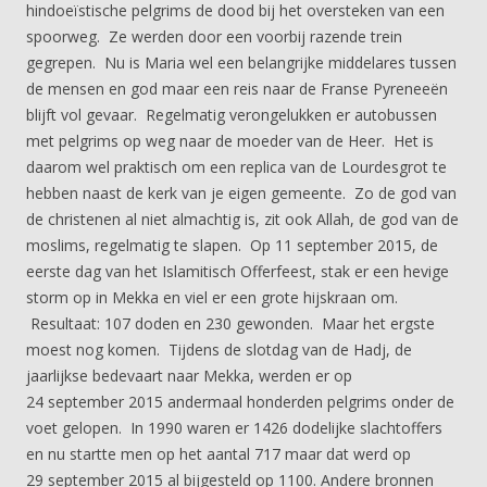
hindoeïstische pelgrims de dood bij het oversteken van een
spoorweg. Ze werden door een voorbij razende trein
gegrepen. Nu is Maria wel een belangrijke middelares tussen
de mensen en god maar een reis naar de Franse Pyreneeën
blijft vol gevaar. Regelmatig verongelukken er autobussen
met pelgrims op weg naar de moeder van de Heer. Het is
daarom wel praktisch om een replica van de Lourdesgrot te
hebben naast de kerk van je eigen gemeente. Zo de god van
de christenen al niet almachtig is, zit ook Allah, de god van de
moslims, regelmatig te slapen. Op 11 september 2015, de
eerste dag van het Islamitisch Offerfeest, stak er een hevige
storm op in Mekka en viel er een grote hijskraan om.
Resultaat: 107 doden en 230 gewonden. Maar het ergste
moest nog komen. Tijdens de slotdag van de Hadj, de
jaarlijkse bedevaart naar Mekka, werden er op
24 september 2015 andermaal honderden pelgrims onder de
voet gelopen. In 1990 waren er 1426 dodelijke slachtoffers
en nu startte men op het aantal 717 maar dat werd op
29 september 2015 al bijgesteld op 1100. Andere bronnen