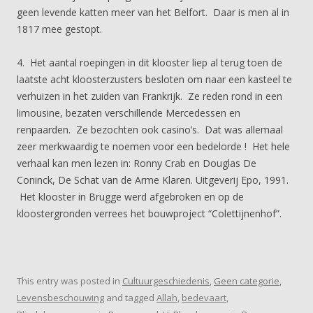
geen levende katten meer van het Belfort. Daar is men al in
1817 mee gestopt.
4. Het aantal roepingen in dit klooster liep al terug toen de
laatste acht kloosterzusters besloten om naar een kasteel te
verhuizen in het zuiden van Frankrijk. Ze reden rond in een
limousine, bezaten verschillende Mercedessen en
renpaarden. Ze bezochten ook casino’s. Dat was allemaal
zeer merkwaardig te noemen voor een bedelorde ! Het hele
verhaal kan men lezen in: Ronny Crab en Douglas De
Coninck, De Schat van de Arme Klaren. Uitgeverij Epo, 1991.
Het klooster in Brugge werd afgebroken en op de
kloostergronden verrees het bouwproject “Colettijnenhof”.
This entry was posted in
Cultuurgeschiedenis
,
Geen categorie
,
Levensbeschouwing
and tagged
Allah
,
bedevaart
,