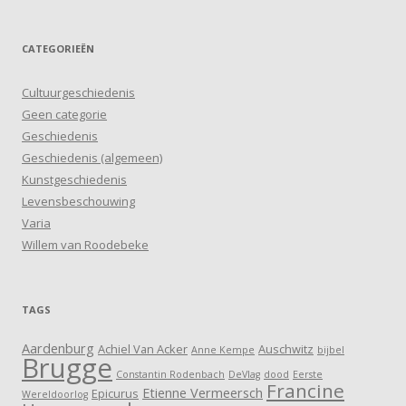
CATEGORIEËN
Cultuurgeschiedenis
Geen categorie
Geschiedenis
Geschiedenis (algemeen)
Kunstgeschiedenis
Levensbeschouwing
Varia
Willem van Roodebeke
TAGS
Aardenburg
Achiel Van Acker
Auschwitz
Anne Kempe
bijbel
Brugge
Constantin Rodenbach
DeVlag
dood
Eerste
Francine
Etienne Vermeersch
Epicurus
Wereldoorlog