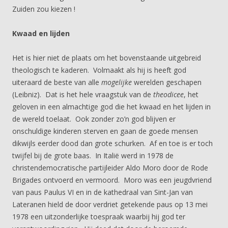
Zuiden zou kiezen !
Kwaad en lijden
Het is hier niet de plaats om het bovenstaande uitgebreid
theologisch te kaderen. Volmaakt als hij is heeft god
uiteraard de beste van alle
mogelijke
werelden geschapen
(Leibniz). Dat is het hele vraagstuk van de
theodicee
, het
geloven in een almachtige god die het kwaad en het lijden in
de wereld toelaat. Ook zonder zo’n god blijven er
onschuldige kinderen sterven en gaan de goede mensen
dikwijls eerder dood dan grote schurken. Af en toe is er toch
twijfel bij de grote baas. In Italië werd in 1978 de
christendemocratische partijleider Aldo Moro door de Rode
Brigades ontvoerd en vermoord. Moro was een jeugdvriend
van paus Paulus VI en in de kathedraal van Sint-Jan van
Lateranen hield de door verdriet getekende paus op 13 mei
1978 een uitzonderlijke toespraak waarbij hij god ter