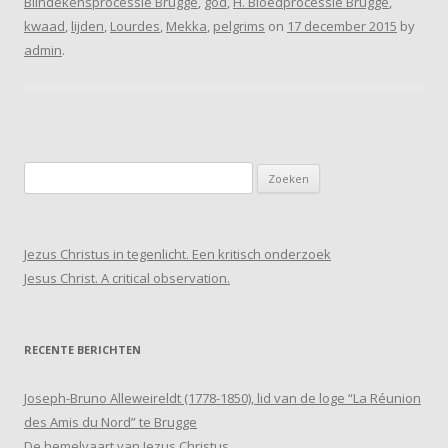
Blindekensprocessie Brugge
,
god
,
H. Bloedprocessie Brugge
,
kwaad
,
lijden
,
Lourdes
,
Mekka
,
pelgrims
on
17 december 2015
by
admin
.
Zoeken
naar:
Jezus Christus in tegenlicht. Een kritisch onderzoek
Jesus Christ. A critical observation.
RECENTE BERICHTEN
Joseph-Bruno Alleweireldt (1778-1850), lid van de loge “La Réunion
des Amis du Nord” te Brugge
De hemelvaart van Jezus Christus