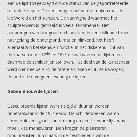
aan de lijst toegevoegd om de status van de geportretteerde
te onderstrepen. De versieringen hebben te maken met de
leefwereld en het aanzien. De vaardigheid waarmee het
sculpteerwerk is gemaakt is veelal fenomenaal. Het
aanbrengen van bladgoud en bladzilver, in verschillende tonen
naargelang de ondergrond, mat en blinkend, het heeft
allemaal zijn betekenis en functie. In het flikkerend licht van
de
de
de kaarsen in de 17
en 18
eeuw kwamen de lijsten en
daarmee de schilderijen tot leven. Het doel van de kunstenaar
werd hiermee bereikt: de taferelen leken echt, ze bewogen;
de portretten volgden levendig de kijker.
Gebeeldhouwde lijsten
Gesculpteerde lijsten waren altijd al duur en werden
de
onbetaalbaar in de 19
eeuw. De schilderdoeken waren
soms ook zeer groot van omvang en een te zware lijst was
moeilijk te manipuleren. Dan kregen de plaasteren
moulurelijsten hun plaats in de geschiedenis van de