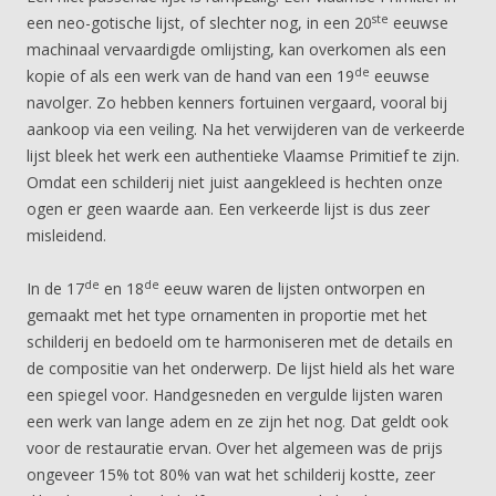
ste
een neo-gotische lijst, of slechter nog, in een 20
eeuwse
machinaal vervaardigde omlijsting, kan overkomen als een
de
kopie of als een werk van de hand van een 19
eeuwse
navolger. Zo hebben kenners fortuinen vergaard, vooral bij
aankoop via een veiling. Na het verwijderen van de verkeerde
lijst bleek het werk een authentieke Vlaamse Primitief te zijn.
Omdat een schilderij niet juist aangekleed is hechten onze
ogen er geen waarde aan. Een verkeerde lijst is dus zeer
misleidend.
de
de
In de 17
en 18
eeuw waren de lijsten ontworpen en
gemaakt met het type ornamenten in proportie met het
schilderij en bedoeld om te harmoniseren met de details en
de compositie van het onderwerp. De lijst hield als het ware
een spiegel voor. Handgesneden en vergulde lijsten waren
een werk van lange adem en ze zijn het nog. Dat geldt ook
voor de restauratie ervan. Over het algemeen was de prijs
ongeveer 15% tot 80% van wat het schilderij kostte, zeer