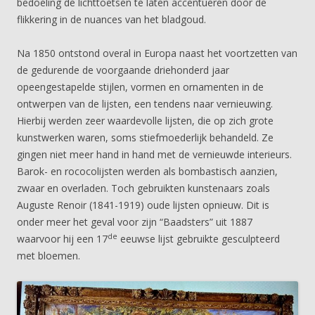
bedoeling de lichttoetsen te laten accentueren door de
flikkering in de nuances van het bladgoud.
Na 1850 ontstond overal in Europa naast het voortzetten van
de gedurende de voorgaande driehonderd jaar
opeengestapelde stijlen, vormen en ornamenten in de
ontwerpen van de lijsten, een tendens naar vernieuwing.
Hierbij werden zeer waardevolle lijsten, die op zich grote
kunstwerken waren, soms stiefmoederlijk behandeld. Ze
gingen niet meer hand in hand met de vernieuwde interieurs.
Barok- en rococolijsten werden als bombastisch aanzien,
zwaar en overladen. Toch gebruikten kunstenaars zoals
Auguste Renoir (1841-1919) oude lijsten opnieuw. Dit is
onder meer het geval voor zijn “Baadsters” uit 1887
de
waarvoor hij een 17
eeuwse lijst gebruikte gesculpteerd
met bloemen.