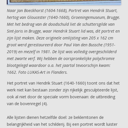
Naar Jan Boeckhorst (1604-1668), Portret van Hendrik Stuart,
hertog van Gloucester (1640-1660), Groeningemuseum, Brugge.
Met het bedrag van de doodschuld liet de schuttersgilde van
Sint-Joris in Brugge, waar Hendrik Stuart lid was, dit portret en
zijn lijst maken. Deze originele omlijsting van 205 x 162 cm
groot werd gerestaureerd door Paul Van den Bussche (1951-
2019) en mezelf in 1981. De lijst was volledig overgeschilderd
met zwarte verf. Wij hebben de oorspronkelijke polychromie
blootgelegd waardoor o.a. het jaartal tevoorschijn kwam:
1662. Foto LUKAS-Art in Flanders.
Het portret van Hendrik Stuart (1640-1660) toont ons dat het
werk niet kan bestaan zonder zijn rijkelijk gesculpteerde lijst,
ook al niet door de speciale vorm bovenaan: de uitbreiding
van de bovenregel (4).
Alle lijsten dienen hetzelfde doel: ze beklemtonen de
belangrijkheid van het schilderij. Bij een portret wordt luister