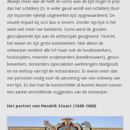
dikwijls meer dan de helft en soms was de lijst hoger in prijs
dan het schilderij (3). In ieder geval wordt een schilderij door
zijn bijzonder rijkelijk uitgewerkte lijst opgewaardeerd. De
visuele impact bij zo’n duo is enorm. Zonder zijn lijst is het
werk niet meer van betekenis. Soms werd de gouden
gesculpteerde lijst aan de achterzijde gesigneerd. Terecht,
het waren en zijn grote kunstwerken. Niet alleen de
ontwerper verdient alle lof maar ook de houtbewerkers,
houtsnijders, meester-sculpteerders (beeldhouwers), gesso-
bewerkers, doreerders (specialisten aanbrengers bladgoud)
en na verloop van tijd de restaurateurs. Er waren meer dan
vier personen nodig voor de uitvoering van een ontwerp van
een lijst. En dan had de kunstschilder al kunnen kiezen tussen
een aantal verschillende suggesties van de ontwerper.
Het portret van Hendrik Stuart (1640-1660)