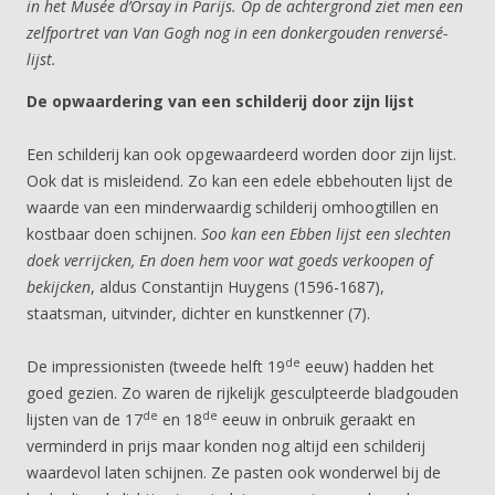
in het Musée d’Orsay in Parijs. Op de achtergrond ziet men een
zelfportret van Van Gogh nog in een donkergouden renversé-
lijst.
De opwaardering van een schilderij door zijn lijst
Een schilderij kan ook opgewaardeerd worden door zijn lijst.
Ook dat is misleidend. Zo kan een edele ebbehouten lijst de
waarde van een minderwaardig schilderij omhoogtillen en
kostbaar doen schijnen.
Soo kan een Ebben lijst een slechten
doek verrijcken, En doen hem voor wat goeds verkoopen of
bekijcken
, aldus Constantijn Huygens (1596-1687),
staatsman, uitvinder, dichter en kunstkenner (7).
de
De impressionisten (tweede helft 19
eeuw) hadden het
goed gezien. Zo waren de rijkelijk gesculpteerde bladgouden
de
de
lijsten van de 17
en 18
eeuw in onbruik geraakt en
verminderd in prijs maar konden nog altijd een schilderij
waardevol laten schijnen. Ze pasten ook wonderwel bij de