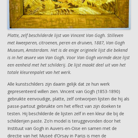
Platte, zelf beschilderde lijst van Vincent Van Gogh. Stilleven
met kweeperen, citroenen, peren en druiven, 1887, Van Gogh
Museum, Amsterdam. Het is de enige originele lijst die bekend
is in het œuvre van Van Gogh. Voor Van Gogh vormde deze lijst
een eenheid met het schilderij. De lijst maakt deel uit van het
totale kleurenpalet van het werk.
Alle kunstschilders zijn daarin gelijk dat ze hun werk
gepresenteerd willen zien. Vincent van Gogh (1853-1890)
gebruikte eenvoudige, platte, zelf ontworpen lijsten die hij als
passe-partout gebruikte om het effect van zijn doeken te
testen. Hij beschilderde de lijsten zelf in een kleur die bij de
schilderijen paste. Zo’n model is teruggevonden door het
Instituut van Gogh in Auvers-en-Oise en samen met de
directie van het Museé d’Orsay in Parijs is men de