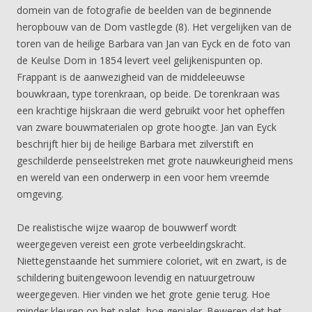
domein van de fotografie de beelden van de beginnende
heropbouw van de Dom vastlegde (8). Het vergelijken van de
toren van de heilige Barbara van Jan van Eyck en de foto van
de Keulse Dom in 1854 levert veel gelijkenispunten op.
Frappant is de aanwezigheid van de middeleeuwse
bouwkraan, type torenkraan, op beide. De torenkraan was
een krachtige hijskraan die werd gebruikt voor het opheffen
van zware bouwmaterialen op grote hoogte. Jan van Eyck
beschrijft hier bij de heilige Barbara met zilverstift en
geschilderde penseelstreken met grote nauwkeurigheid mens
en wereld van een onderwerp in een voor hem vreemde
omgeving.
De realistische wijze waarop de bouwwerf wordt
weergegeven vereist een grote verbeeldingskracht.
Niettegenstaande het summiere coloriet, wit en zwart, is de
schildering buitengewoon levendig en natuurgetrouw
weergegeven. Hier vinden we het grote genie terug. Hoe
minder kleuren op het palet, hoe genialer. Beweren dat het