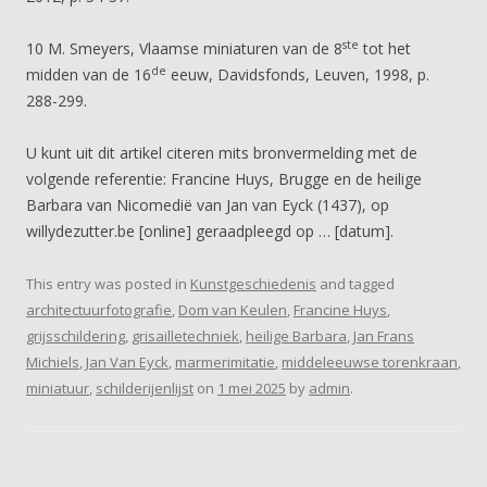
ste
10 M. Smeyers, Vlaamse miniaturen van de 8
tot het
de
midden van de 16
eeuw, Davidsfonds, Leuven, 1998, p.
288-299.
U kunt uit dit artikel citeren mits bronvermelding met de
volgende referentie: Francine Huys, Brugge en de heilige
Barbara van Nicomedië van Jan van Eyck (1437), op
willydezutter.be [online] geraadpleegd op … [datum].
This entry was posted in
Kunstgeschiedenis
and tagged
architectuurfotografie
,
Dom van Keulen
,
Francine Huys
,
grijsschildering
,
grisailletechniek
,
heilige Barbara
,
Jan Frans
Michiels
,
Jan Van Eyck
,
marmerimitatie
,
middeleeuwse torenkraan
,
miniatuur
,
schilderijenlijst
on
1 mei 2025
by
admin
.