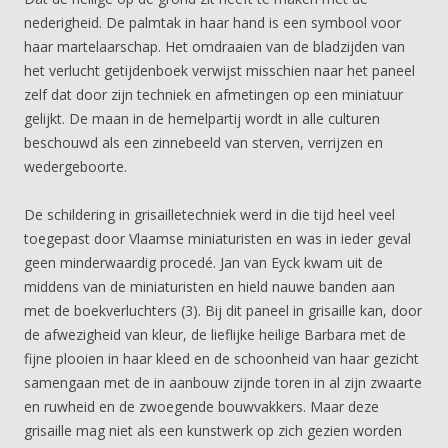
nederigheid. De palmtak in haar hand is een symbool voor
haar martelaarschap. Het omdraaien van de bladzijden van
het verlucht getijdenboek verwijst misschien naar het paneel
zelf dat door zijn techniek en afmetingen op een miniatuur
gelijkt. De maan in de hemelpartij wordt in alle culturen
beschouwd als een zinnebeeld van sterven, verrijzen en
wedergeboorte.
De schildering in grisailletechniek werd in die tijd heel veel
toegepast door Vlaamse miniaturisten en was in ieder geval
geen minderwaardig procedé. Jan van Eyck kwam uit de
middens van de miniaturisten en hield nauwe banden aan
met de boekverluchters (3). Bij dit paneel in grisaille kan, door
de afwezigheid van kleur, de lieflijke heilige Barbara met de
fijne plooien in haar kleed en de schoonheid van haar gezicht
samengaan met de in aanbouw zijnde toren in al zijn zwaarte
en ruwheid en de zwoegende bouwvakkers. Maar deze
grisaille mag niet als een kunstwerk op zich gezien worden