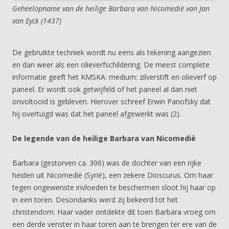
Geheelopname van de heilige Barbara van Nicomedië van Jan
van Eyck (1437)
De gebruikte techniek wordt nu eens als tekening aangezien
en dan weer als een olieverfschildering. De meest complete
informatie geeft het KMSKA: medium: zilverstift en olieverf op
paneel. Er wordt ook getwijfeld of het paneel al dan niet
onvoltooid is gebleven. Hierover schreef Erwin Panofsky dat
hij overtuigd was dat het paneel afgewerkt was (2).
De legende van de heilige Barbara van Nicomedië
Barbara (gestorven ca. 306) was de dochter van een rijke
heiden uit Nicomedië (Syrië), een zekere Dioscurus. Om haar
tegen ongewenste invloeden te beschermen sloot hij haar op
in een toren. Desondanks werd zij bekeerd tot het
christendom. Haar vader ontdekte dit toen Barbara vroeg om
een derde venster in haar toren aan te brengen ter ere van de