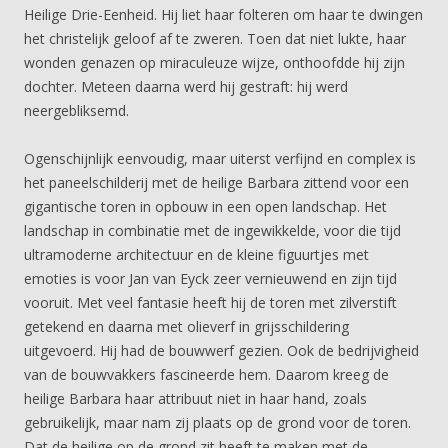
Heilige Drie-Eenheid. Hij liet haar folteren om haar te dwingen
het christelijk geloof af te zweren. Toen dat niet lukte, haar
wonden genazen op miraculeuze wijze, onthoofdde hij zijn
dochter. Meteen daarna werd hij gestraft: hij werd
neergebliksemd.
Ogenschijnlijk eenvoudig, maar uiterst verfijnd en complex is
het paneelschilderij met de heilige Barbara zittend voor een
gigantische toren in opbouw in een open landschap. Het
landschap in combinatie met de ingewikkelde, voor die tijd
ultramoderne architectuur en de kleine figuurtjes met
emoties is voor Jan van Eyck zeer vernieuwend en zijn tijd
vooruit. Met veel fantasie heeft hij de toren met zilverstift
getekend en daarna met olieverf in grijsschildering
uitgevoerd. Hij had de bouwwerf gezien. Ook de bedrijvigheid
van de bouwvakkers fascineerde hem. Daarom kreeg de
heilige Barbara haar attribuut niet in haar hand, zoals
gebruikelijk, maar nam zij plaats op de grond voor de toren.
Dat de heilige op de grond zit heeft te maken met de