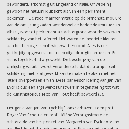
bewonderd, afkomstig uit Engeland of Italië. Of wilde hij
gewoon het natuurlijk uitzicht als van een perkament
bekomen ? De rode marmerimitatie op de binnenste moulure
van de omlijsting kadert wonderwel de bedoelde imitatie van
albast, ivoor of perkament als achtergrond voor de wit-zwart
schildering van het tafereel. Het waren de favoriete kleuren
aan het hertogelijk hof: wit, zwart en rood. Alles is dus
gelijktijdig opgewerkt met de nodige droogtijd ertussen. En
het is tegelijkertijd afgewerkt. De beschrijving van de
omlijsting waarbij wordt verondersteld dat de trompe l’œil
schildering niet is afgewerkt kan te maken hebben met het
latere overpoetsen ervan. Deze paneelschildering van Jan van
Eyck is dus een afgewerkt kunstwerk in tegenstelling tot wat
de kunsthistoricus Nico Van Hout heeft beweerd (5).
Het genie van Jan Van Eyck blijft ons verbazen. Toen prof.
Roger Van Schoute en prof. Hélène Veroughstraete de
achterzijde van het portret van Margareta van Eyck door Jan
van Eyck in het Groeningemuseum te Brugge onderzochten,