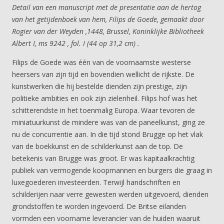
Detail van een manuscript met de presentatie aan de hertog
van het getijdenboek van hem, Filips de Goede, gemaakt door
Rogier van der Weyden ,1448, Brussel, Koninklijke Bibliotheek
Albert I, ms 9242 , fol. I (44 op 31,2 cm) .
Filips de Goede was één van de voornaamste westerse
heersers van zijn tijd en bovendien wellicht de rijkste. De
kunstwerken die hij bestelde dienden zijn prestige, zijn
politieke ambities en ook zijn zielenheil. Filips hof was het
schitterendste in het toenmalig Europa. Waar tevoren de
miniatuurkunst de mindere was van de paneelkunst, ging ze
nu de concurrentie aan. In die tijd stond Brugge op het vlak
van de boekkunst en de schilderkunst aan de top. De
betekenis van Brugge was groot. Er was kapitaalkrachtig
publiek van vermogende koopmannen en burgers die graag in
luxegoederen investeerden. Terwijl handschriften en
schilderijen naar verre gewesten werden uitgevoerd, dienden
grondstoffen te worden ingevoerd. De Britse eilanden
vormden een voorname leverancier van de huiden waaruit