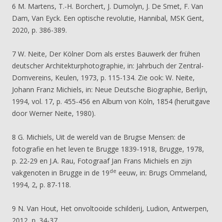
6 M. Martens, T.-H. Borchert, J. Dumolyn, J. De Smet, F. Van
Dam, Van Eyck. Een optische revolutie, Hannibal, MSK Gent,
2020, p. 386-389.
7 W. Neite, Der Kölner Dom als erstes Bauwerk der frühen
deutscher Architekturphotographie, in: Jahrbuch der Zentral-
Domvereins, Keulen, 1973, p. 115-134. Zie ook: W. Neite,
Johann Franz Michiels, in: Neue Deutsche Biographie, Berlijn,
1994, vol. 17, p. 455-456 en Album von Köln, 1854 (heruitgave
door Werner Neite, 1980).
8 G. Michiels, Uit de wereld van de Brugse Mensen: de
fotografie en het leven te Brugge 1839-1918, Brugge, 1978,
p. 22-29 en J.A. Rau, Fotograaf Jan Frans Michiels en zijn
de
vakgenoten in Brugge in de 19
eeuw, in: Brugs Ommeland,
1994, 2, p. 87-118.
9 N. Van Hout, Het onvoltooide schilderij, Ludion, Antwerpen,
2012, p. 34-37.