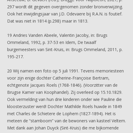
297 wordt dit gegeven overgenomen zonder bronverwijzing.
Ook het inwijdingsjaar van J.D. Odevaere bij R.A.N. is foutief.
Dat was niet in 1814 (p.298) maar in 1813.
19 Andries Vanden Abeele, Valentin Jacoby, in: Brugs
Ommeland, 1992, p. 37-53 en Idem, De twaalf
burgemeesters van Sint-Kruis, in: Brugs Ommeland, 2011, p.
195-217.
20 Wij namen een foto op 5 juli 1991. Tevens memoriesteen
voor zijn enige dochter Catherine-Françoise Bertram,
echtgenote Jacques Roels (1768-1846). (Voorzitter van de
Brugse Kamer van Koophandel). Zij overleed op 15.10.1829.
Ook vermelding van hun drie kinderen onder wie Pauline die
kloosterzuster werd! Dochter Mathilde Roels huwde in 1849
met Charles de Schietere de Lophem (1827-1894). Het is
meteen de “stamboom” van de bewoners van kasteel Veltem.
Met dank aan Johan Duyck (Sint-Kruis) die me bijkomende