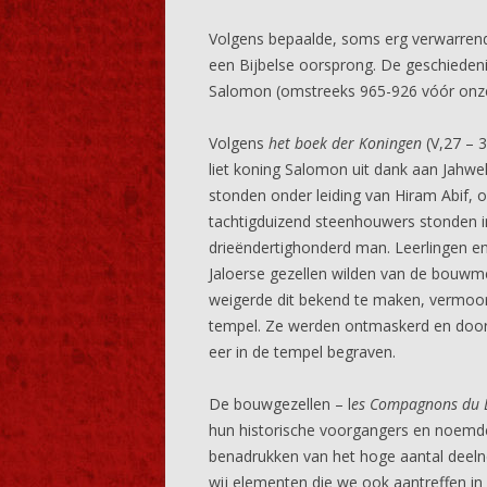
Volgens bepaalde, soms erg verwarren
een Bijbelse oorsprong. De geschieden
Salomon (omstreeks 965-926 vóór onze
Volgens
het boek der Koningen
(V,27 – 3
liet koning Salomon uit dank aan Jahw
stonden onder leiding van Hiram Abif,
tachtigduizend steenhouwers stonden in
drieëndertighonderd man. Leerlingen en
Jaloerse gezellen wilden van de bouw
weigerde dit bekend te maken, vermoo
tempel. Ze werden ontmaskerd en door
eer in de tempel begraven.
De bouwgezellen – l
es Compagnons du D
hun historische voorgangers en noemd
benadrukken van het hoge aantal deeln
wij elementen die we ook aantreffen in