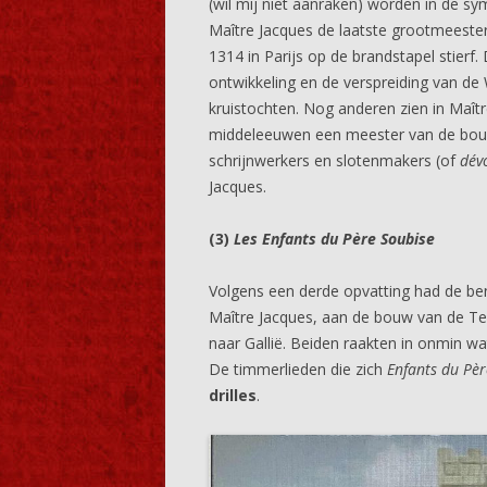
(wil mij niet aanraken) worden in de s
Maître Jacques de laatste grootmeeste
1314 in Parijs op de brandstapel stierf
ontwikkeling en de verspreiding van d
kruistochten. Nog anderen zien in Maît
middeleeuwen een meester van de bou
schrijnwerkers en slotenmakers (of
dév
Jacques.
(3)
Les Enfants du Père Soubise
Volgens een derde opvatting had de be
Maître Jacques, aan de bouw van de T
naar Gallië. Beiden raakten in onmin wa
De timmerlieden die zich
Enfants du Pèr
drilles
.