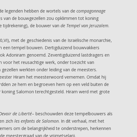
de legenden hebben de wortels van de
compagonnage
is van de bouwgezellen zou opklimmen tot koning
 tijdrekening), de bouwer van
de Tempel van Jeruzalem
.
0,VI), met de geschiedenis van de Israëlische monarchie,
eh een tempel bouwen. Dertigduizend bouwvakkers
 ook Adoniram genoemd. Zeventigduizend lastdragers en
 voor het reusachtige werk, onder toezicht van
 gezellen werkten onder leiding van de meesters.
meester Hiram het meesterwoord vernemen. Omdat hij
rdden ze hem en begroeven hem op een veld buiten de
 koning Salomon terechtgesteld. Hiram werd met grote
evoir de Liberté
– beschouwden deze tempelbouwers als
en zich
les enfants de Salomon
. In dit verhaal, met het
emers om de belangrijkheid te onderstrepen, herkennen
 de meestergraad van de vrijmetselarij.