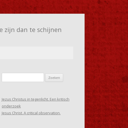
e zijn dan te schijnen
Zoeken
naar:
Jezus Christus in tegenlicht. Een kritisch
onderzoek
Jesus Christ. A critical observation.