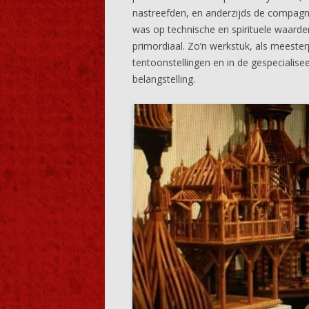
nastreefden, en anderzijds de compagno
was op technische en spirituele waarden
primordiaal. Zo’n werkstuk, als meeste
tentoonstellingen en in de gespecialisee
belangstelling.