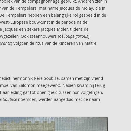
ymboliek van de compagnonnage gebruikt. Anderen zien in
r van de Tempeliers, met name Jacques de Molay, die in
. De Tempeliers hebben een belangrijke rol gespeeld in de
e West-Europese bouwkunst in de periode na de
re Jacques een zekere Jacques Moler, tijdens de
wgezellen. Ook steenhouwers (of
loups-garous
),
orants
) volgden de ritus van de Kinderen van Maître
nedictijnermonnik Père Soubise, samen met zijn vriend
empel van Salomon meegewerkt. Nadien kwam hij terug
t aanleiding gaf tot onenigheid tussen hun volgelingen.
e Soubise
noemden, werden aangeduid met de naam