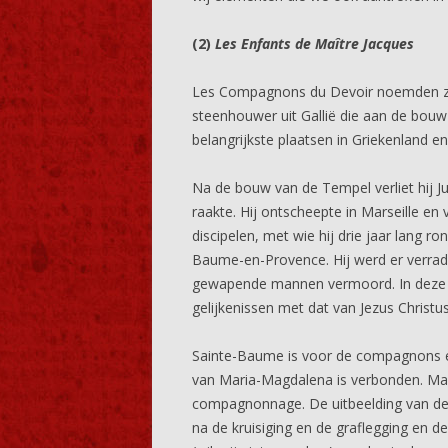
(2)
L
es Enfants de Maître Jacques
Les Compagnons du Devoir noemden 
steenhouwer uit Gallië die aan de bou
belangrijkste plaatsen in Griekenland e
Na de bouw van de Tempel verliet hij J
raakte. Hij ontscheepte in Marseille e
discipelen, met wie hij drie jaar lang ro
Baume-en-Provence. Hij werd er verrade
gewapende mannen vermoord. In deze le
gelijkenissen met dat van Jezus Christus
Sainte-Baume is voor de compagnons 
van Maria-Magdalena is verbonden. Mar
compagnonnage. De uitbeelding van de 
na de kruisiging en de graflegging en d