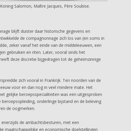
 Koning Salomon, Maître Jacques, Père Soubise.
ge blijft duister daar historische gegevens en
ontwikkelde de compagnonnage zich los van (en soms in
idde, zeker vanaf het einde van de middeleeuwen, een
en gebruiken en riten. Later, vooral sinds het
eft deze discretie bijgedragen tot de geheimzinnige
reidde zich vooral in Frankrijk. Ten noorden van de
eeuw voor en dan nog in veel mindere mate. Het
et gelijke beroepsspecialiteiten was een uitgesproken
e beroepsopleiding, onderlinge bijstand en de beleving
ren de oogmerken.
en enerzijds de ambachtsbesturen, met een
 die maatschappelijke en economische doelstellingen