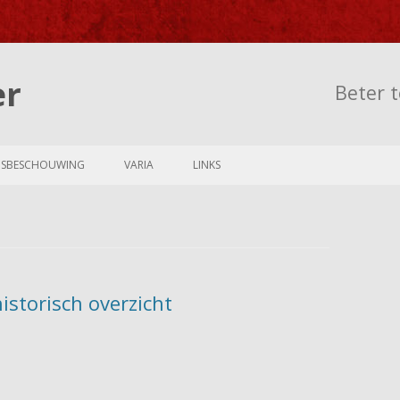
er
Beter t
Skip to content
NSBESCHOUWING
VARIA
LINKS
storisch overzicht