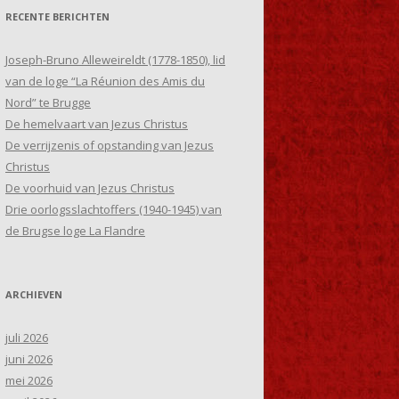
RECENTE BERICHTEN
Joseph-Bruno Alleweireldt (1778-1850), lid
van de loge “La Réunion des Amis du
Nord” te Brugge
De hemelvaart van Jezus Christus
De verrijzenis of opstanding van Jezus
Christus
De voorhuid van Jezus Christus
Drie oorlogsslachtoffers (1940-1945) van
de Brugse loge La Flandre
ARCHIEVEN
juli 2026
juni 2026
mei 2026