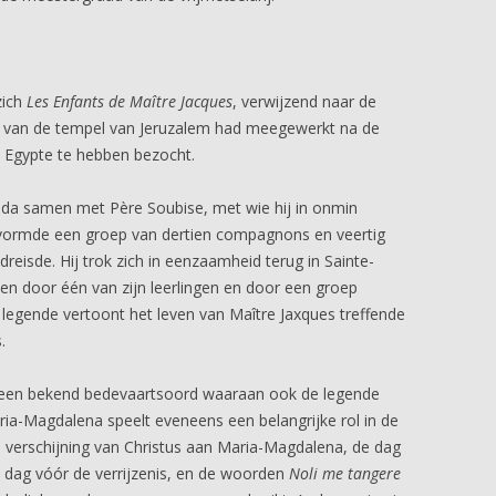
zich
Les Enfants de Maître Jacques
, verwijzend naar de
w van de tempel van Jeruzalem had meegewerkt na de
n Egypte te hebben bezocht.
uda samen met Père Soubise, met wie hij in onmin
n vormde een groep van dertien compagnons en veertig
ndreisde. Hij trok zich in eenzaamheid terug in Sainte-
n door één van zijn leerlingen en door een groep
gende vertoont het leven van Maître Jaxques treffende
.
een bekend bedevaartsoord waaraan ook de legende
ia-Magdalena speelt eveneens een belangrijke rol in de
verschijning van Christus aan Maria-Magdalena, de dag
e dag vóór de verrijzenis, en de woorden
Noli me tangere