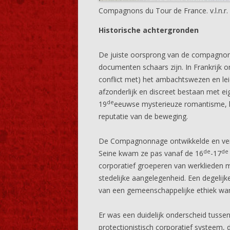
Compagnons du Tour de France. v.l.n.r.
Historische achtergronden
De juiste oorsprong van de compagnonna
documenten schaars zijn. In Frankrijk 
conflict met) het ambachtswezen en le
afzonderlijk en discreet bestaan met eig
de
19
eeuwse mysterieuze romantisme, he
reputatie van de beweging.
De Compagnonnage ontwikkelde en versp
de
de
Seine kwam ze pas vanaf de 16
-17
corporatief groeperen van werklieden m
stedelijke aangelegenheid. Een degelijk
van een gemeenschappelijke ethiek wa
Er was een duidelijk onderscheid tuss
protectionistisch corporatief systeem,