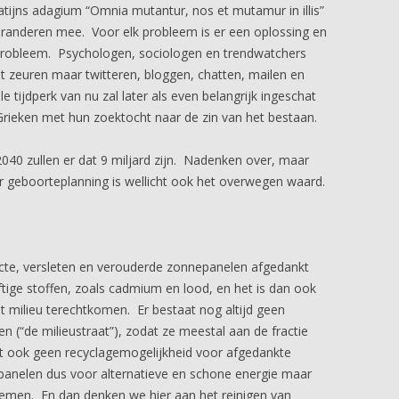
tijns adagium “Omnia mutantur, nos et mutamur in illis”
veranderen mee. Voor elk probleem is er een oplossing en
 probleem. Psychologen, sociologen en trendwatchers
t zeuren maar twitteren, bloggen, chatten, mailen en
e tijdperk van nu zal later als even belangrijk ingeschat
rieken met hun zoektocht naar de zin van het bestaan.
 2040 zullen er dat 9 miljard zijn. Nadenken over, maar
r geboorteplanning is wellicht ook het overwegen waard.
cte, versleten en verouderde zonnepanelen afgedankt
ige stoffen, zoals cadmium en lood, en het is dan ook
et milieu terechtkomen. Er bestaat nog altijd geen
n (“de milieustraat”), zodat ze meestal aan de fractie
t ook geen recyclagemogelijkheid voor afgedankte
anelen dus voor alternatieve en schone energie maar
lemen. En dan denken we hier aan het reinigen van