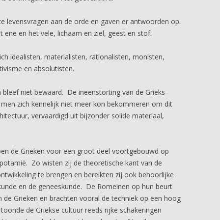
ote levensvragen aan de orde en gaven er antwoorden op.
 ene en het vele, lichaam en ziel, geest en stof.
h idealisten, materialisten, rationalisten, monisten,
ativisme en absolutisten.
n bleef niet bewaard. De ineenstorting van de Grieks–
 men zich kennelijk niet meer kon bekommeren om dit
ectuur, vervaardigd uit bijzonder solide materiaal,
ben de Grieken voor een groot deel voortgebouwd op
potamië. Zo wisten zij de theoretische kant van de
wikkeling te brengen en bereikten zij ook behoorlijke
urkunde en de geneeskunde. De Romeinen op hun beurt
n de Grieken en brachten vooral de techniek op een hoog
rtoonde de Griekse cultuur reeds rijke schakeringen