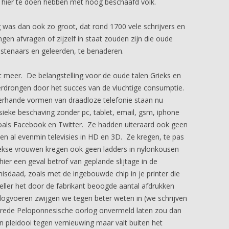
e hier te doen hebben met hoog beschaafd volk.
was dan ook zo groot, dat rond 1700 vele schrijvers en
ngen afvragen of zijzelf in staat zouden zijn die oude
nstenaars en geleerden, te benaderen.
 meer. De belangstelling voor de oude talen Grieks en
verdrongen door het succes van de vluchtige consumptie.
lerhande vormen van draadloze telefonie staan nu
ieke beschaving zonder pc, tablet, email, gsm, iphone
zoals Facebook en Twitter. Ze hadden uiteraard ook geen
en al evenmin televisies in HD en 3D. Ze kregen, te pas
iekse vrouwen kregen ook geen ladders in nylonkousen
 hier een geval betrof van geplande slijtage in de
daad, zoals met de ingebouwde chip in je printer die
eller het door de fabrikant beoogde aantal afdrukken
logvoeren zwijgen we tegen beter weten in (we schrijven
 wrede Peloponnesische oorlog onvermeld laten zou dan
en pleidooi tegen vernieuwing maar valt buiten het