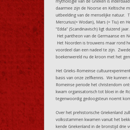
mythologie van de Grieken is inderdaad e
daarmee zijn de Noorse en Keltische m
uitbeelding van de menselijke natuur. 
Mercurius(= Wodan), Mars (= Tiu) en He
“Edda” (Scandinavisch) ligt duizend jaar
Het pantheon van de Germaanse en Noor
Het Noorden is trouwens maar rond het
voordeel dan een nadeel te zijn. Zwe
boekenwereld nu de kroon met het genre
Het Grieks-Romeinse cultuurexperiment,
basis van onze zelfkennis. We kunnen e
Romeinse periode het christendom onts
kwam organisatorisch tot bloei in de 
tegenwoordig gedoogsteun noemt kom
Over het prehistorische Griekenland zu
volksstammen kwamen vanuit het bekken
kende Griekenland in de bronstijd drie 