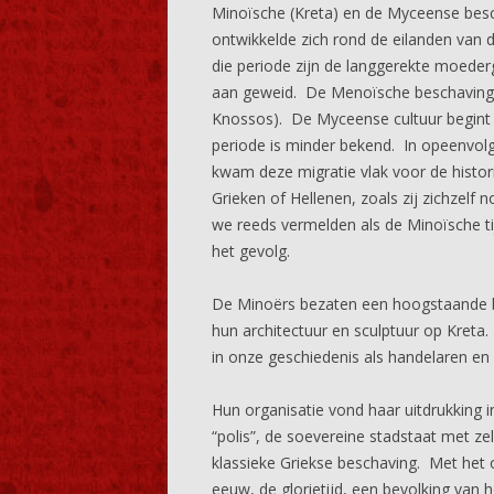
Minoïsche (Kreta) en de Myceense besc
ontwikkelde zich rond de eilanden van 
die periode zijn de langgerekte moede
aan geweid. De Menoïsche beschaving (20
Knossos). De Myceense cultuur begint 
periode is minder bekend. In opeenvolg
kwam deze migratie vlak voor de histori
Grieken of Hellenen, zoals zij zichzelf
we reeds vermelden als de Minoïsche t
het gevolg.
De Minoërs bezaten een hoogstaande b
hun architectuur en sculptuur op Kreta
in onze geschiedenis als handelaren en
Hun organisatie vond haar uitdrukking
“polis”, de soevereine stadstaat met z
klassieke Griekse beschaving. Met het 
eeuw, de glorietijd, een bevolking van