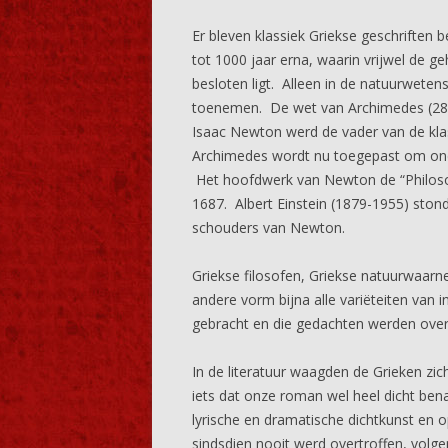
Er bleven klassiek Griekse geschriften b
tot 1000 jaar erna, waarin vrijwel de g
besloten ligt. Alleen in de natuurweten
toenemen. De wet van Archimedes (287-
Isaac Newton werd de vader van de klas
Archimedes wordt nu toegepast om onde
Het hoofdwerk van Newton de “Philosop
1687. Albert Einstein (1879-1955) stond
schouders van Newton.
Griekse filosofen, Griekse natuurwaarne
andere vorm bijna alle variëteiten van i
gebracht en die gedachten werden overa
In de literatuur waagden de Grieken zic
iets dat onze roman wel heel dicht bena
lyrische en dramatische dichtkunst en o
sindsdien nooit werd overtroffen, volg