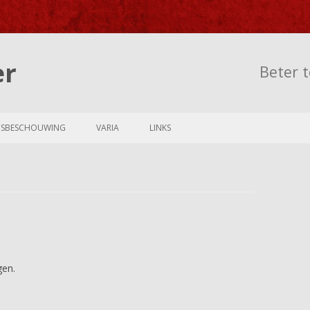
er
Beter t
Skip to content
NSBESCHOUWING
VARIA
LINKS
gen.