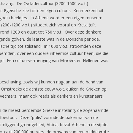
having. De Cycladencultuur (3200-1600 v.o.t.)
de Egeïsche zee tot een eigen cultuur. Kenmerkend uit
rgodin beeldjes. In Athene werd er een eigen museum
0-1200 v.o.t.) situeert zich vooral op Kreta (cfr.
rond 1200 en duurt tot 750 v.o.t. Over deze donkere
ende golven, de laatste was in de Dorische periode,
sche tijd tot stilstand. In 1000 v.o.t. stroomden deze
 noemden, over een oudere inheemse cultuur heen, die die
ijd. Een cultuurvermenging van Minoërs en Hellenen was
eschaving, zoals wij kunnen nagaan aan de hand van
. Omstreeks de achtste eeuw v.o.t. duiken de Grieken op
 vechters, maar ook reeds als denkers en kunstenaars.
 in de meest beroemde Griekse instelling, de zogenaamde
elfbestuur. Deze “polis” vormde de bakermat van de
omliggend grondgebied, Attica, bezat Athene in de vijfde
 hooguit 200.000 burgers, de omvang van een middelgrote