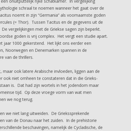
en onuitputtelijk rijke schatkamer. In vergelijking
ythologie schraal te noemen wanneer het gaat over de
Tacitus noemt in zijn “Germania” als voornaamste goden
rcules (= Thor). Tussen Tacitus en de gegevens uit de
. De vergelijkingen met de Griekse sagen zijn beperkt.
dse goden is vrij complex. Het vergt een studie apart.
 jaar 1000 gekerstend. Het lijkt ons eerder een
den, Noorwegen en Denemarken spannen in de
 van de thrillers.
 maar ook latere Arabische invloeden, liggen aan de
r ook niet omheen te constateren dat in die Grieks-
taan is. Dat had zijn wortels in het jodendom maar
Romeinse tijd. Op deze vroege vorm van wat men
en we nog terug.
llen we niet lang uitweiden. De Griekssprekende
 van de Donau naar het zuiden. In de prehistorie
verschillende beschavingen, namelijk de Cycladische, de