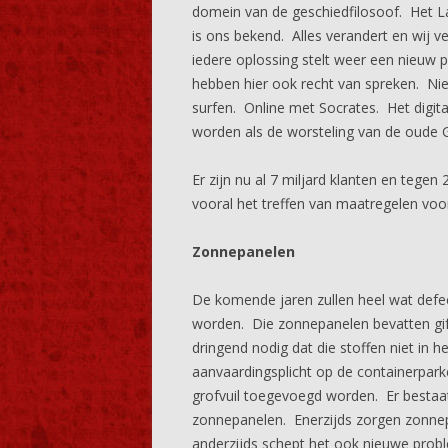
domein van de geschiedfilosoof. Het La
is ons bekend. Alles verandert en wij 
iedere oplossing stelt weer een nieuw
hebben hier ook recht van spreken. Nie
surfen. Online met Socrates. Het digital
worden als de worsteling van de oude G
Er zijn nu al 7 miljard klanten en tegen
vooral het treffen van maatregelen voo
Zonnepanelen
De komende jaren zullen heel wat defe
worden. Die zonnepanelen bevatten gift
dringend nodig dat die stoffen niet in h
aanvaardingsplicht op de containerparke
grofvuil toegevoegd worden. Er bestaa
zonnepanelen. Enerzijds zorgen zonnep
anderzijds schept het ook nieuwe prob