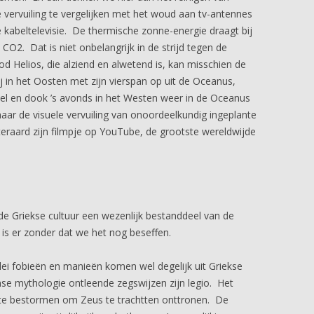
vervuiling te vergelijken met het woud aan tv-antennes
 kabeltelevisie. De thermische zonne-energie draagt bij
CO2. Dat is niet onbelangrijk in de strijd tegen de
 Helios, die alziend en alwetend is, kan misschien de
j in het Oosten met zijn vierspan op uit de Oceanus,
el en dook ’s avonds in het Westen weer in de Oceanus
aar de visuele vervuiling van onoordeelkundig ingeplante
raard zijn filmpje op YouTube, de grootste wereldwijde
e Griekse cultuur een wezenlijk bestanddeel van de
 is er zonder dat we het nog beseffen.
lei fobieën en manieën komen wel degelijk uit Griekse
e mythologie ontleende zegswijzen zijn legio. Het
 te bestormen om Zeus te trachtten onttronen. De