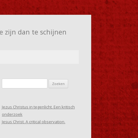
e zijn dan te schijnen
Zoeken
naar:
Jezus Christus in tegenlicht. Een kritisch
onderzoek
Jesus Christ. A critical observation.