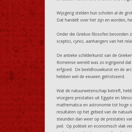
Wijsgerig stelden hun scholen al de gr
Dat handelt over het zijn en worden, het
Onder die Griekse filosofen bevonden zic
sceptici, cynici, aanhangers van het rel
De antieke schilderkunst van de Grieke
Romeinse wereld was zo ingrijpend dat
erfgoed. De beeldhouwkunst en de archit
hebben wel de eeuwen getrotseerd.
Wat de natuurwetenschap betreft, heb
vroegere prestaties uit Egypte en Meso
mathematica en astronomie tot hoge ont
resultaten op het gebied van de natu
steunden dan weer op de prestaties va
peil. Op politiek en economisch vlak ve