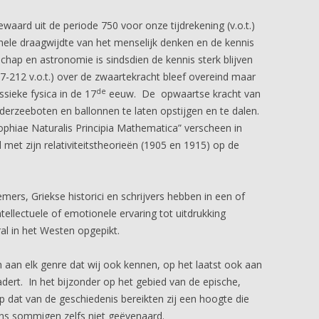
ewaard uit de periode 750 voor onze tijdrekening (v.o.t.)
ehele draagwijdte van het menselijk denken en de kennis
schap en astronomie is sindsdien de kennis sterk blijven
212 v.o.t.) over de zwaartekracht bleef overeind maar
de
sieke fysica in de 17
eeuw. De opwaartse kracht van
rzeeboten en ballonnen te laten opstijgen en te dalen.
hiae Naturalis Principia Mathematica” verscheen in
 met zijn relativiteitstheorieën (1905 en 1915) op de
mers, Griekse historici en schrijvers hebben in een of
ntellectuele of emotionele ervaring tot uitdrukking
l in het Westen opgepikt.
h aan elk genre dat wij ook kennen, op het laatst ook aan
dert. In het bijzonder op het gebied van de epische,
p dat van de geschiedenis bereikten zij een hoogte die
ens sommigen zelfs niet geëvenaard.