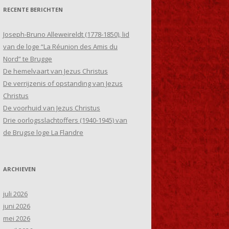
RECENTE BERICHTEN
Joseph-Bruno Alleweireldt (1778-1850), lid
van de loge “La Réunion des Amis du
Nord” te Brugge
De hemelvaart van Jezus Christus
De verrijzenis of opstanding van Jezus
Christus
De voorhuid van Jezus Christus
Drie oorlogsslachtoffers (1940-1945) van
de Brugse loge La Flandre
ARCHIEVEN
juli 2026
juni 2026
mei 2026