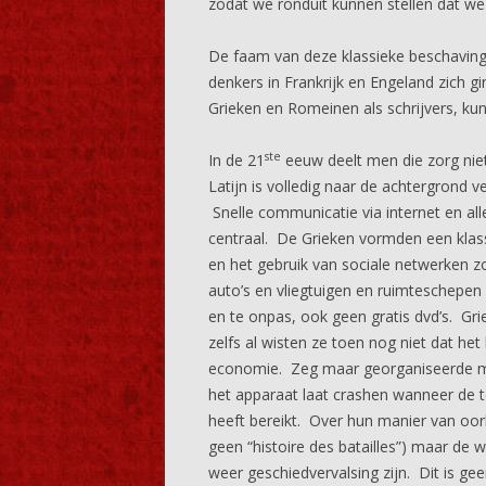
zodat we ronduit kunnen stellen dat w
De faam van deze klassieke beschaving 
denkers in Frankrijk en Engeland zich gi
Grieken en Romeinen als schrijvers, ku
ste
In de 21
eeuw deelt men die zorg niet
Latijn is volledig naar de achtergrond 
Snelle communicatie via internet en al
centraal. De Grieken vormden een klass
en het gebruik van sociale netwerken 
auto’s en vliegtuigen en ruimteschepen 
en te onpas, ook geen gratis dvd’s. Gr
zelfs al wisten ze toen nog niet dat het
economie. Zeg maar georganiseerde mis
het apparaat laat crashen wanneer de t
heeft bereikt. Over hun manier van oor
geen “histoire des batailles”) maar de
weer geschiedvervalsing zijn. Dit is ge