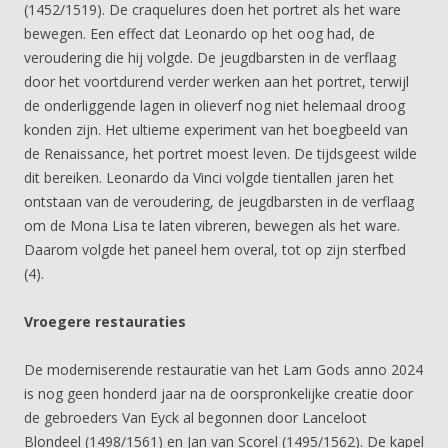
(1452/1519). De craquelures doen het portret als het ware
bewegen. Een effect dat Leonardo op het oog had, de
veroudering die hij volgde. De jeugdbarsten in de verflaag
door het voortdurend verder werken aan het portret, terwijl
de onderliggende lagen in olieverf nog niet helemaal droog
konden zijn. Het ultieme experiment van het boegbeeld van
de Renaissance, het portret moest leven. De tijdsgeest wilde
dit bereiken. Leonardo da Vinci volgde tientallen jaren het
ontstaan van de veroudering, de jeugdbarsten in de verflaag
om de Mona Lisa te laten vibreren, bewegen als het ware.
Daarom volgde het paneel hem overal, tot op zijn sterfbed
(4).
Vroegere restauraties
De moderniserende restauratie van het Lam Gods anno 2024
is nog geen honderd jaar na de oorspronkelijke creatie door
de gebroeders Van Eyck al begonnen door Lanceloot
Blondeel (1498/1561) en Jan van Scorel (1495/1562). De kapel