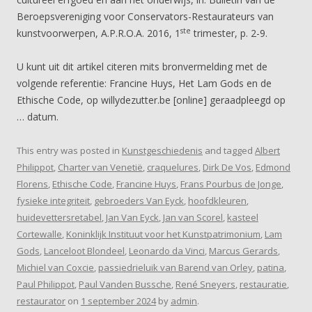
Beroepsvereniging voor Conservators-Restaurateurs van
ste
kunstvoorwerpen, A.P.R.O.A. 2016, 1
trimester, p. 2-9.
U kunt uit dit artikel citeren mits bronvermelding met de
volgende referentie: Francine Huys, Het Lam Gods en de
Ethische Code, op willydezutter.be [online] geraadpleegd op
… datum.
This entry was posted in
Kunstgeschiedenis
and tagged
Albert
Philippot
,
Charter van Venetië
,
craquelures
,
Dirk De Vos
,
Edmond
Florens
,
Ethische Code
,
Francine Huys
,
Frans Pourbus de Jonge
,
fysieke integriteit
,
gebroeders Van Eyck
,
hoofdkleuren
,
huidevettersretabel
,
Jan Van Eyck
,
Jan van Scorel
,
kasteel
Cortewalle
,
Koninklijk Instituut voor het Kunstpatrimonium
,
Lam
Gods
,
Lanceloot Blondeel
,
Leonardo da Vinci
,
Marcus Gerards
,
Michiel van Coxcie
,
passiedrieluik van Barend van Orley
,
patina
,
Paul Philippot
,
Paul Vanden Bussche
,
René Sneyers
,
restauratie
,
restaurator
on
1 september 2024
by
admin
.