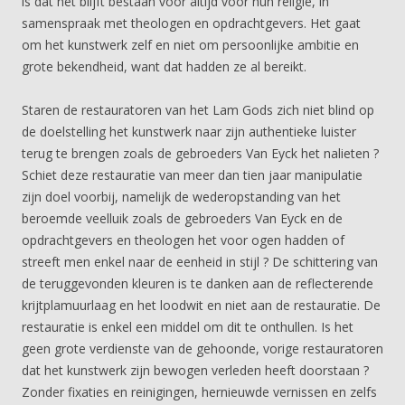
is dat het blijft bestaan voor altijd voor hun religie, in
samenspraak met theologen en opdrachtgevers. Het gaat
om het kunstwerk zelf en niet om persoonlijke ambitie en
grote bekendheid, want dat hadden ze al bereikt.
Staren de restauratoren van het Lam Gods zich niet blind op
de doelstelling het kunstwerk naar zijn authentieke luister
terug te brengen zoals de gebroeders Van Eyck het nalieten ?
Schiet deze restauratie van meer dan tien jaar manipulatie
zijn doel voorbij, namelijk de wederopstanding van het
beroemde veelluik zoals de gebroeders Van Eyck en de
opdrachtgevers en theologen het voor ogen hadden of
streeft men enkel naar de eenheid in stijl ? De schittering van
de teruggevonden kleuren is te danken aan de reflecterende
krijtplamuurlaag en het loodwit en niet aan de restauratie. De
restauratie is enkel een middel om dit te onthullen. Is het
geen grote verdienste van de gehoonde, vorige restauratoren
dat het kunstwerk zijn bewogen verleden heeft doorstaan ?
Zonder fixaties en reinigingen, hernieuwde vernissen en zelfs