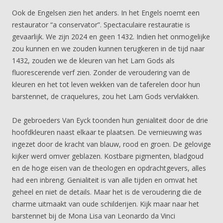
Ook de Engelsen zien het anders. In het Engels noemt een
restaurator “a conservator”. Spectaculaire restauratie is
gevaarlijk. We zijn 2024 en geen 1432. Indien het onmogelijke
zou kunnen en we zouden kunnen terugkeren in de tijd naar
1432, zouden we de kleuren van het Lam Gods als
fluorescerende verf zien. Zonder de veroudering van de
kleuren en het tot leven wekken van de taferelen door hun
barstennet, de craquelures, zou het Lam Gods vervlakken.
De gebroeders Van Eyck toonden hun genialiteit door de drie
hoofdkleuren naast elkaar te plaatsen. De vernieuwing was
ingezet door de kracht van blauw, rood en groen. De gelovige
kijker werd omver geblazen. Kostbare pigmenten, bladgoud
en de hoge eisen van de theologen en opdrachtgevers, alles
had een inbreng. Genialiteit is van alle tijden en omvat het
geheel en niet de details. Maar het is de veroudering die de
charme uitmaakt van oude schilderijen. Kijk maar naar het
barstennet bij de Mona Lisa van Leonardo da Vinci