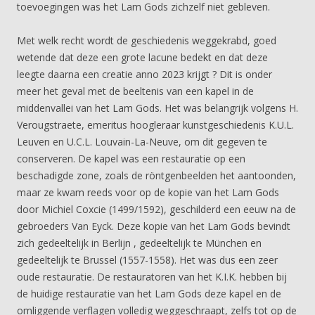
toevoegingen was het Lam Gods zichzelf niet gebleven.
Met welk recht wordt de geschiedenis weggekrabd, goed
wetende dat deze een grote lacune bedekt en dat deze
leegte daarna een creatie anno 2023 krijgt ? Dit is onder
meer het geval met de beeltenis van een kapel in de
middenvallei van het Lam Gods. Het was belangrijk volgens H.
Verougstraete, emeritus hoogleraar kunstgeschiedenis K.U.L.
Leuven en U.C.L. Louvain-La-Neuve, om dit gegeven te
conserveren. De kapel was een restauratie op een
beschadigde zone, zoals de röntgenbeelden het aantoonden,
maar ze kwam reeds voor op de kopie van het Lam Gods
door Michiel Coxcie (1499/1592), geschilderd een eeuw na de
gebroeders Van Eyck. Deze kopie van het Lam Gods bevindt
zich gedeeltelijk in Berlijn , gedeeltelijk te München en
gedeeltelijk te Brussel (1557-1558). Het was dus een zeer
oude restauratie. De restauratoren van het K.I.K. hebben bij
de huidige restauratie van het Lam Gods deze kapel en de
omliggende verflagen volledig weggeschraapt, zelfs tot op de