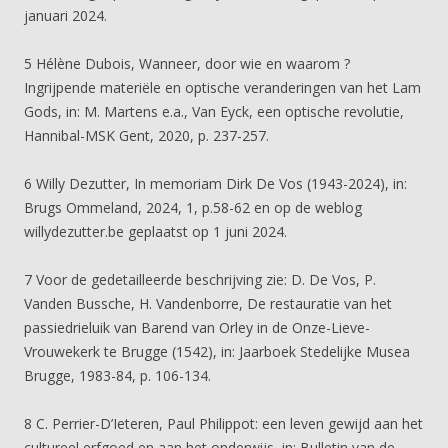
januari 2024.
5 Hélène Dubois, Wanneer, door wie en waarom ?
Ingrijpende materiële en optische veranderingen van het Lam
Gods, in: M. Martens e.a., Van Eyck, een optische revolutie,
Hannibal-MSK Gent, 2020, p. 237-257.
6 Willy Dezutter, In memoriam Dirk De Vos (1943-2024), in:
Brugs Ommeland, 2024, 1, p.58-62 en op de weblog
willydezutter.be geplaatst op 1 juni 2024.
7 Voor de gedetailleerde beschrijving zie: D. De Vos, P.
Vanden Bussche, H. Vandenborre, De restauratie van het
passiedrieluik van Barend van Orley in de Onze-Lieve-
Vrouwekerk te Brugge (1542), in: Jaarboek Stedelijke Musea
Brugge, 1983-84, p. 106-134.
8 C. Perrier-D’Ieteren, Paul Philippot: een leven gewijd aan het
cultureel erfgoed en aan het onderwijs, in: Bulletin van de