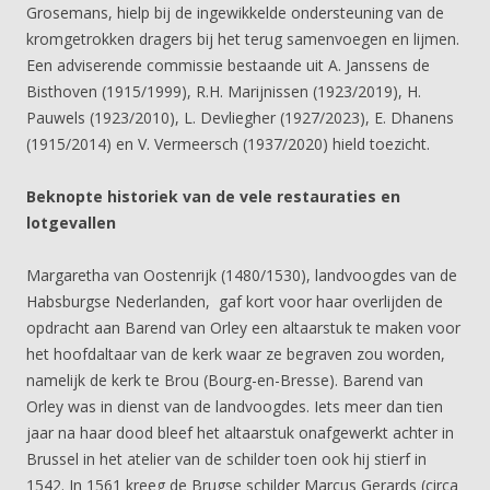
Grosemans, hielp bij de ingewikkelde ondersteuning van de
kromgetrokken dragers bij het terug samenvoegen en lijmen.
Een adviserende commissie bestaande uit A. Janssens de
Bisthoven (1915/1999), R.H. Marijnissen (1923/2019), H.
Pauwels (1923/2010), L. Devliegher (1927/2023), E. Dhanens
(1915/2014) en V. Vermeersch (1937/2020) hield toezicht.
Beknopte historiek van de vele restauraties en
lotgevallen
Margaretha van Oostenrijk (1480/1530), landvoogdes van de
Habsburgse Nederlanden, gaf kort voor haar overlijden de
opdracht aan Barend van Orley een altaarstuk te maken voor
het hoofdaltaar van de kerk waar ze begraven zou worden,
namelijk de kerk te Brou (Bourg-en-Bresse). Barend van
Orley was in dienst van de landvoogdes. Iets meer dan tien
jaar na haar dood bleef het altaarstuk onafgewerkt achter in
Brussel in het atelier van de schilder toen ook hij stierf in
1542. In 1561 kreeg de Brugse schilder Marcus Gerards (circa