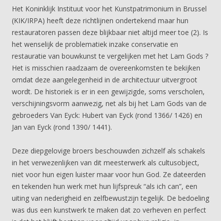
Het Koninklijk Instituut voor het Kunstpatrimonium in Brussel
(KIK/IRPA) heeft deze richtlijnen ondertekend maar hun
restauratoren passen deze blijkbaar niet altijd meer toe (2). Is
het wenselijk de problematiek inzake conservatie en
restauratie van bouwkunst te vergelijken met het Lam Gods ?
Het is misschien raadzaam de overeenkomsten te bekijken
omdat deze aangelegenheid in de architectuur uitvergroot
wordt. De historiek is er in een gewijzigde, soms verscholen,
verschijningsvorm aanwezig, net als bij het Lam Gods van de
gebroeders Van Eyck: Hubert van Eyck (rond 1366/ 1426) en
Jan van Eyck (rond 1390/ 1441).
Deze diepgelovige broers beschouwden zichzelf als schakels
in het verwezenlijken van dit meesterwerk als cultusobject,
niet voor hun eigen luister maar voor hun God. Ze dateerden
en tekenden hun werk met hun lijfspreuk “als ich can”, een
uiting van nederigheid en zelfbewustzijn tegelijk. De bedoeling
was dus een kunstwerk te maken dat zo verheven en perfect