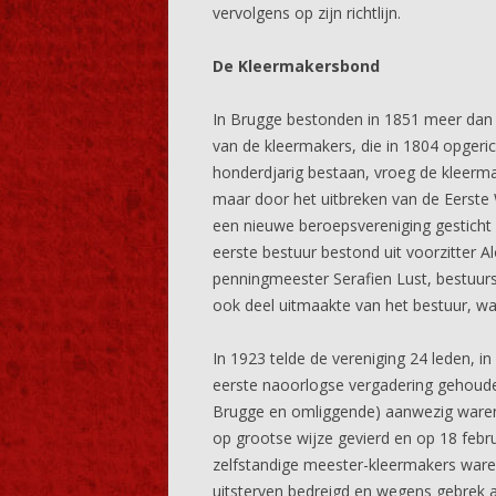
vervolgens op zijn richtlijn.
De Kleermakersbond
In Brugge bestonden in 1851 meer da
van de kleermakers, die in 1804 opgeric
honderdjarig bestaan, vroeg de kleer
maar door het uitbreken van de Eerste
een nieuwe beroepsvereniging gestich
eerste bestuur bestond uit voorzitter A
penningmeester Serafien Lust, bestuurs
ook deel uitmaakte van het bestuur, was
In 1923 telde de vereniging 24 leden, 
eerste naoorlogse vergadering gehouden
Brugge en omliggende) aanwezig waren.
op grootse wijze gevierd en op 18 febru
zelfstandige meester-kleermakers ware
uitsterven bedreigd en wegens gebrek a