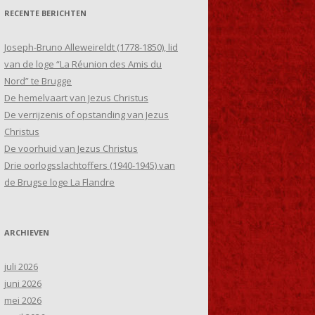
RECENTE BERICHTEN
Joseph-Bruno Alleweireldt (1778-1850), lid
van de loge “La Réunion des Amis du
Nord” te Brugge
De hemelvaart van Jezus Christus
De verrijzenis of opstanding van Jezus
Christus
De voorhuid van Jezus Christus
Drie oorlogsslachtoffers (1940-1945) van
de Brugse loge La Flandre
ARCHIEVEN
juli 2026
juni 2026
mei 2026