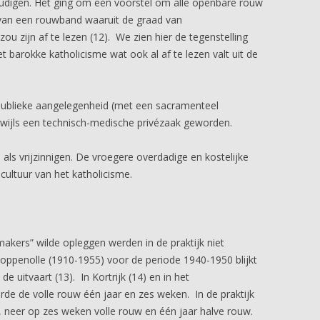
udigen. Het ging om een voorstel om alle openbare rouw
 van een rouwband waaruit de graad van
 zijn af te lezen (12). We zien hier de tegenstelling
 barokke katholicisme wat ook al af te lezen valt uit de
publieke aangelegenheid (met een sacramenteel
kwijls een technisch-medische privézaak geworden.
 als vrijzinnigen. De vroegere overdadige en kostelijke
ultuur van het katholicisme.
akers” wilde opleggen werden in de praktijk niet
oppenolle (1910-1955) voor de periode 1940-1950 blijkt
e uitvaart (13). In Kortrijk (14) en in het
e de volle rouw één jaar en zes weken. In de praktijk
, neer op zes weken volle rouw en één jaar halve rouw.