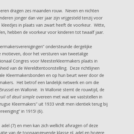
nderen dragen zes maanden rouw. Neven en nichten
eren jonger dan vier jaar zijn vrijgesteld tenzij voor
kleedjes in plaats van zwart heeft de voorkeur. Witte,
en, hebben de voorkeur voor kinderen tot twaalf jaar.
eermakersverenigingen” ondersteunde dergelijke
e motieven, door het versturen van tweetalige
ionaal Congres voor Meesterkleermakers plaats in
nheid van de Wereldtentoonstelling. Deze richtlijnen
le Kleermakersbonden en op hun beurt weer door de
makers. Het betrof een landelijk netwerk en om die
Brussel en Wallonië. In Wallonië stemt de rouwtijd, de
euil
of
deuil simple
overeen met wat we vaststellen in
Brugse Kleermakers” uit 1933 vindt men identiek terug bij
eniging” in 1915! (6).
e adel (7) en men kan zich wellicht afvragen of deze
tatie van de toonaangevende klasse nl. adel en hogere