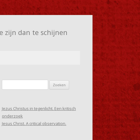
e zijn dan te schijnen
Zoeken
naar:
Jezus Christus in tegenlicht. Een kritisch
onderzoek
Jesus Christ. A critical observation.