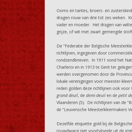
Ooms en tantes, broers- en zusterski
dragen rouw van drie tot zes weken. Kind
vader en moeder. Het dragen van witte 
grijze, of wit met zwart gemengde stoff
De “Federatie der Belgische Meesterkl
richtlijnen, ingegeven door commerciël
rondzendbrieven. In 1911 vond het Nat
Charleroi en in 1913 te Gent ter gelege
werden overgenomen door de Provincia
lokale verenigingen voor meester-kleer
reden golden deze richtlijnen ook voor 
grand deuil
, de
demi-deuil
en de
petit d
Vlaanderen (5). De richtlijnen van de “
de “Leuvensche Meesterkleermakers Vere
Dezelfde etiquette gold bij de Belgisch
rouwdwang niet voortvloeide uit de imi