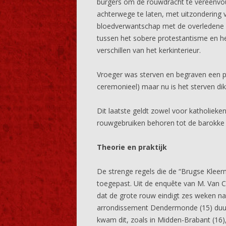
burgers om de rouwdracht te vereenvo
achterwege te laten, met uitzondering
bloedverwantschap met de overledene zou
tussen het sobere protestantisme en het
verschillen van het kerkinterieur.
Vroeger was sterven en begraven een 
ceremonieel) maar nu is het sterven di
Dit laatste geldt zowel voor katholieken
rouwgebruiken behoren tot de barokke c
Theorie en praktijk
De strenge regels die de “Brugse Kleerm
toegepast. Uit de enquête van M. Van C
dat de grote rouw eindigt zes weken na d
arrondissement Dendermonde (15) duurd
kwam dit, zoals in Midden-Brabant (16)