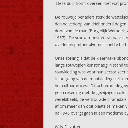
Deze duur komt overeen met wat prof. K
De rouwtijd benadert sterk de wetteli
dan na verloop van driehonderd dagen s
dood van de man (Burgerlijk Wetboek, a
1987). De vrouw moest eerst maar een
overleden partner alvorens snel te he
Onze stelling is dat de kleermakersbo
lange rouwtijden kunstmatig in stand 
rouwkleding was voor hun sector zeer b
teloorgang van de maatkleding niet ku
het cultuurproces. Dit achterhoedegev
geen rekening met de gewijzigde collect
wereldbeeld, de vertrouwde piramidale 
af om meer dan ooit plaats te maken vo
na 1945 overgegaan in een moderne d
Willy Dezutter