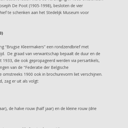
 Joseph De Poot (1905-1998), besloten de vier
hief te schenken aan het Stedelijk Museum voor
3)
ing “Brugse Kleermakers” een rondzendbrief met
tijd. De graad van verwantschap bepaalt de duur en de
it 1933, die ook gepropageerd werden via persartikels,
ngen van de “Federatie der Belgische
e omstreeks 1900 ook in brochurevorm liet verschijnen.
zag er uit als volgt:
r), de halve rouw (half jaar) en de kleine rouw (drie