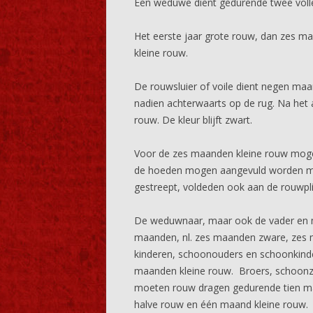
Een weduwe dient gedurende twee volle 
Het eerste jaar grote rouw, dan zes m
kleine rouw.
De rouwsluier of voile dient negen ma
nadien achterwaarts op de rug. Na het 
rouw. De kleur blijft zwart.
Voor de zes maanden kleine rouw mogen
de hoeden mogen aangevuld worden met 
gestreept, voldeden ook aan de rouwpli
De weduwnaar, maar ook de vader en m
maanden, nl. zes maanden zware, zes 
kinderen, schoonouders en schoonkinde
maanden kleine rouw. Broers, schoonzu
moeten rouw dragen gedurende tien m
halve rouw en één maand kleine rouw.