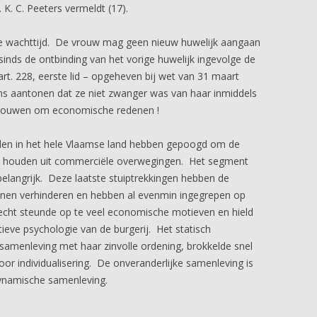
. C. Peeters vermeldt (17).
jke wachttijd. De vrouw mag geen nieuw huwelijk aangaan
inds de ontbinding van het vorige huwelijk ingevolge de
rt. 228, eerste lid – opgeheven bij wet van 31 maart
s aantonen dat ze niet zwanger was van haar inmiddels
rtrouwen om economische redenen !
nden in het hele Vlaamse land hebben gepoogd om de
te houden uit commerciële overwegingen. Het segment
elangrijk. Deze laatste stuiptrekkingen hebben de
nnen verhinderen en hebben al evenmin ingegrepen op
echt steunde op te veel economische motieven en hield
ieve psychologie van de burgerij. Het statisch
samenleving met haar zinvolle ordening, brokkelde snel
or individualisering. De onveranderlijke samenleving is
ynamische samenleving.