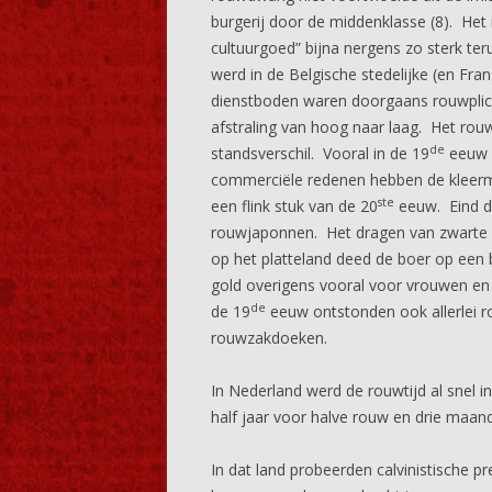
burgerij door de middenklasse (8). Het 
cultuurgoed” bijna nergens zo sterk ter
werd in de Belgische stedelijke (en Fra
dienstboden waren doorgaans rouwplic
afstraling van hoog naar laag. Het rou
de
standsverschil. Vooral in de 19
eeuw w
commerciële redenen hebben de kleerma
ste
een flink stuk van de 20
eeuw. Eind d
rouwjaponnen. Het dragen van zwarte 
op het platteland deed de boer op een
gold overigens vooral voor vrouwen en 
de
de 19
eeuw ontstonden ook allerlei r
rouwzakdoeken.
In Nederland werd de rouwtijd al snel 
half jaar voor halve rouw en drie maand
In dat land probeerden calvinistische p