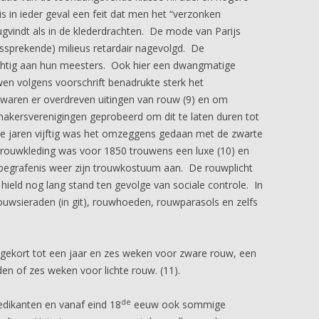
is in ieder geval een feit dat men het “verzonken
ugvindt als in de klederdrachten. De mode van Parijs
nssprekende) milieus retardair nagevolgd. De
htig aan hun meesters. Ook hier een dwangmatige
wen volgens voorschrift benadrukte sterk het
aren er overdreven uitingen van rouw (9) en om
kersverenigingen geprobeerd om dit te laten duren tot
e jaren vijftig was het omzeggens gedaan met de zwarte
rouwkleding was voor 1850 trouwens een luxe (10) en
 begrafenis weer zijn trouwkostuum aan. De rouwplicht
hield nog lang stand ten gevolge van sociale controle. In
ouwsieraden (in git), rouwhoeden, rouwparasols en zelfs
ingekort tot een jaar en zes weken voor zware rouw, een
en of zes weken voor lichte rouw. (11).
de
redikanten en vanaf eind 18
eeuw ook sommige