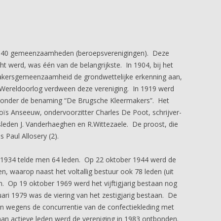
n 40 gemeenzaamheden (beroepsverenigingen). Deze
ht werd, was één van de belangrijkste. In 1904, bij het
makersgemeenzaamheid de grondwettelijke erkenning aan,
 Wereldoorlog verdween deze vereniging. In 1919 werd
t onder de benaming “De Brugsche Kleermakers”. Het
loïs Anseeuw, ondervoorzitter Charles De Poot, schrijver-
leden J. Vanderhaeghen en R.Wittezaele. De proost, die
 Paul Allosery (2).
in 1934 telde men 64 leden. Op 22 oktober 1944 werd de
, waarop naast het voltallig bestuur ook 78 leden (uit
 Op 19 oktober 1969 werd het vijftigjarig bestaan nog
ari 1979 was de viering van het zestigjarig bestaan. De
n wegens de concurrentie van de confectiekleding met
an actieve leden werd de vereniging in 1983 ontbonden.