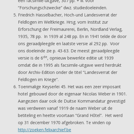
een facsimile-uitgave, 307 pp. + ill. voor
“Forschungschzwecke” dwz. studiedoeleinden.
Friedrich Hasselbacher, Hoch-und Landesverrat der
Feldlogen im Weltkriege. Hrsg. vom Institut zur
Erforschung der Freimaurerei, Berlin, Nordland Verlag,
1935, 78 pp. In 1939 al 248 pp. En in 1941 telde de door
ons geraadpleegde en laatste versie al 292 pp. Voor
ons doeleinde zie p. 43-63. De meest geraadpleegde
de
versie is de 6
, opnieuw bewerkte editie uit 1939
omdat die in 1995 als facsimile-uitgave werd herdrukt
door Archiv-Edition onder de titel “Landesverrat der
Feldlogen im Kriege”.
Toenmalige Keyserlei 45. Het was een zeer imposant
hotel gebouwd door de eigenaar Nicolas Weber in 1901.
Aangezien daar ook de Duitse Kommandatur gevestigd
was verdween vanaf 1919 de naam Weber uit de
betiteling en heette voortaan “Grand Hôtel”. Het werd
op 31 december 1970 afgebroken. Te vinden op
http://zoeken.felixarchief.be