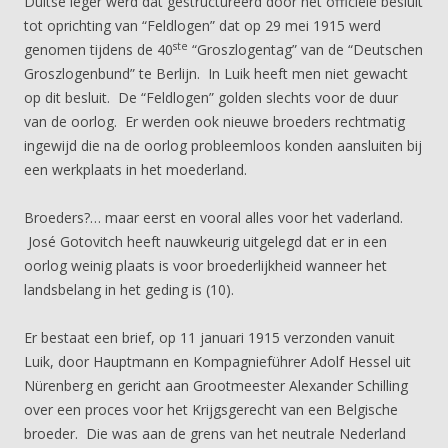
Duitse leger werd dat gestructureerd door het officiële besluit
tot oprichting van “Feldlogen” dat op 29 mei 1915 werd
ste
genomen tijdens de 40
“Groszlogentag” van de “Deutschen
Groszlogenbund” te Berlijn. In Luik heeft men niet gewacht
op dit besluit. De “Feldlogen” golden slechts voor de duur
van de oorlog. Er werden ook nieuwe broeders rechtmatig
ingewijd die na de oorlog probleemloos konden aansluiten bij
een werkplaats in het moederland.
Broeders?… maar eerst en vooral alles voor het vaderland.
José Gotovitch heeft nauwkeurig uitgelegd dat er in een
oorlog weinig plaats is voor broederlijkheid wanneer het
landsbelang in het geding is (10).
Er bestaat een brief, op 11 januari 1915 verzonden vanuit
Luik, door Hauptmann en Kompagnieführer Adolf Hessel uit
Nürenberg en gericht aan Grootmeester Alexander Schilling
over een proces voor het Krijgsgerecht van een Belgische
broeder. Die was aan de grens van het neutrale Nederland