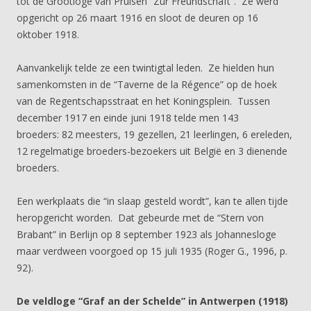
tot de Grootloge van Pruisen “Zur Freundschaft”. Ze werd
opgericht op 26 maart 1916 en sloot de deuren op 16
oktober 1918.
Aanvankelijk telde ze een twintigtal leden. Ze hielden hun
samenkomsten in de “Taverne de la Régence” op de hoek
van de Regentschapsstraat en het Koningsplein. Tussen
december 1917 en einde juni 1918 telde men 143
broeders: 82 meesters, 19 gezellen, 21 leerlingen, 6 ereleden,
12 regelmatige broeders-bezoekers uit België en 3 dienende
broeders.
Een werkplaats die “in slaap gesteld wordt”, kan te allen tijde
heropgericht worden. Dat gebeurde met de “Stern von
Brabant” in Berlijn op 8 september 1923 als Johannesloge
maar verdween voorgoed op 15 juli 1935 (Roger G., 1996, p.
92).
De veldloge “Graf an der Schelde” in Antwerpen (1918)