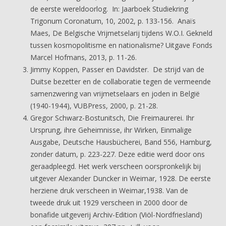
de eerste wereldoorlog. In: Jaarboek Studiekring
Trigonum Coronatum, 10, 2002, p. 133-156. Anaïs
Maes, De Belgische Vrijmetselarij tijdens W.O.I. Gekneld
tussen kosmopolitisme en nationalisme? Uitgave Fonds
Marcel Hofmans, 2013, p. 11-26.
Jimmy Koppen, Passer en Davidster. De strijd van de
Duitse bezetter en de collaboratie tegen de vermeende
samenzwering van vrijmetselaars en joden in België
(1940-1944), VUBPress, 2000, p. 21-28.
Gregor Schwarz-Bostunitsch, Die Freimaurerei. Ihr
Ursprung, ihre Geheimnisse, ihr Wirken, Einmalige
Ausgabe, Deutsche Hausbücherei, Band 556, Hamburg,
zonder datum, p. 223-227. Deze editie werd door ons
geraadpleegd. Het werk verscheen oorspronkelijk bij
uitgever Alexander Duncker in Weimar, 1928. De eerste
herziene druk verscheen in Weimar,1938. Van de
tweede druk uit 1929 verscheen in 2000 door de
bonafide uitgeverij Archiv-Edition (Viöl-Nordfriesland)