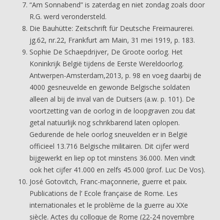
“Am Sonnabend” is zaterdag en niet zondag zoals door
R.G. werd verondersteld.
Die Bauhütte: Zeitschrift für Deutsche Freimaurerei.
jg.62, nr.22, Frankfurt am Main, 31 mei 1919, p. 183.
Sophie De Schaepdrijver, De Groote oorlog. Het
Koninkrijk België tijdens de Eerste Wereldoorlog.
Antwerpen-Amsterdam,2013, p. 98 en voeg daarbij de
4000 gesneuvelde en gewonde Belgische soldaten
alleen al bij de inval van de Duitsers (a.w. p. 101). De
voortzetting van de oorlog in de loopgraven zou dat
getal natuurlijk nog schrikbarend laten oplopen.
Gedurende de hele oorlog sneuvelden er in België
officieel 13.716 Belgische militairen. Dit cijfer werd
bijgewerkt en liep op tot minstens 36.000. Men vindt
ook het cijfer 41.000 en zelfs 45.000 (prof. Luc De Vos).
José Gotovitch, Franc-maçonnerie, guerre et paix.
Publications de l’ Ecole française de Rome. Les
internationales et le problème de la guerre au XXe
siècle. Actes du colloque de Rome (22-24 novembre