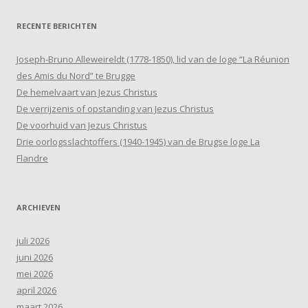
RECENTE BERICHTEN
Joseph-Bruno Alleweireldt (1778-1850), lid van de loge “La Réunion
des Amis du Nord” te Brugge
De hemelvaart van Jezus Christus
De verrijzenis of opstanding van Jezus Christus
De voorhuid van Jezus Christus
Drie oorlogsslachtoffers (1940-1945) van de Brugse loge La
Flandre
ARCHIEVEN
juli 2026
juni 2026
mei 2026
april 2026
maart 2026