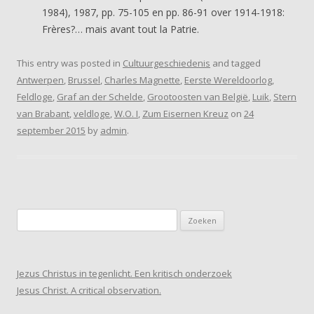
1984), 1987, pp. 75-105 en pp. 86-91 over 1914-1918:
Frères?… mais avant tout la Patrie.
This entry was posted in
Cultuurgeschiedenis
and tagged
Antwerpen
,
Brussel
,
Charles Magnette
,
Eerste Wereldoorlog
,
Feldloge
,
Graf an der Schelde
,
Grootoosten van België
,
Luik
,
Stern
van Brabant
,
veldloge
,
W.O. I
,
Zum Eisernen Kreuz
on
24
september 2015
by
admin
.
Zoeken
naar:
Jezus Christus in tegenlicht. Een kritisch onderzoek
Jesus Christ. A critical observation.