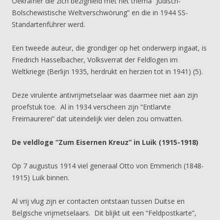
Oekraïner die zich bezighield met het thema “Jüdisch-
Bolschewistische Weltverschwörung” en die in 1944 SS-
Standartenführer werd.
Een tweede auteur, die grondiger op het onderwerp ingaat, is
Friedrich Hasselbacher, Volksverrat der Feldlogen im
Weltkriege (Berlijn 1935, herdrukt en herzien tot in 1941) (5).
Deze virulente antivrijmetselaar was daarmee niet aan zijn
proefstuk toe. Al in 1934 verscheen zijn “Entlarvte
Freimaurerei” dat uiteindelijk vier delen zou omvatten.
De veldloge “Zum Eisernen Kreuz” in Luik (1915-1918)
Op 7 augustus 1914 viel generaal Otto von Emmerich (1848-
1915) Luik binnen.
Al vrij vlug zijn er contacten ontstaan tussen Duitse en
Belgische vrijmetselaars. Dit blijkt uit een “Feldpostkarte”,