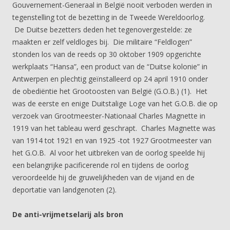
Gouvernement-Generaal in België nooit verboden werden in
tegenstelling tot de bezetting in de Tweede Wereldoorlog.
De Duitse bezetters deden het tegenovergestelde: ze
maakten er zelf veldloges bij. Die militaire “Feldlogen”
stonden los van de reeds op 30 oktober 1909 opgerichte
werkplaats “Hansa”, een product van de “Duitse kolonie” in
Antwerpen en plechtig geïnstalleerd op 24 april 1910 onder
de obediëntie het Grootoosten van België (G.O.B.) (1). Het
was de eerste en enige Duitstalige Loge van het G.O.B. die op
verzoek van Grootmeester-Nationaal Charles Magnette in
1919 van het tableau werd geschrapt. Charles Magnette was
van 1914 tot 1921 en van 1925 -tot 1927 Grootmeester van
het G.O.B. Al voor het uitbreken van de oorlog speelde hij
een belangrijke pacificerende rol en tijdens de oorlog
veroordeelde hij de gruwelijkheden van de vijand en de
deportatie van landgenoten (2).
De anti-vrijmetselarij als bron