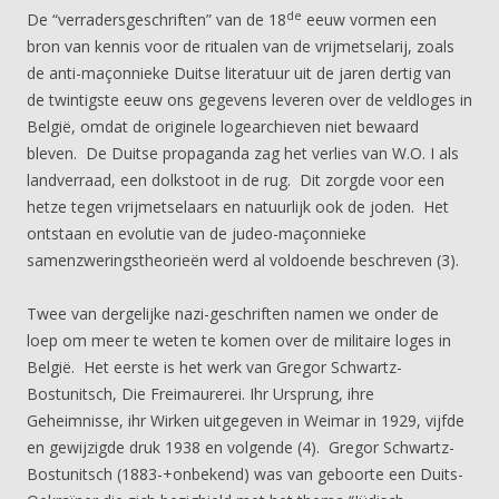
de
De “verradersgeschriften” van de 18
eeuw vormen een
bron van kennis voor de ritualen van de vrijmetselarij, zoals
de anti-maçonnieke Duitse literatuur uit de jaren dertig van
de twintigste eeuw ons gegevens leveren over de veldloges in
België, omdat de originele logearchieven niet bewaard
bleven. De Duitse propaganda zag het verlies van W.O. I als
landverraad, een dolkstoot in de rug. Dit zorgde voor een
hetze tegen vrijmetselaars en natuurlijk ook de joden. Het
ontstaan en evolutie van de judeo-maçonnieke
samenzweringstheorieën werd al voldoende beschreven (3).
Twee van dergelijke nazi-geschriften namen we onder de
loep om meer te weten te komen over de militaire loges in
België. Het eerste is het werk van Gregor Schwartz-
Bostunitsch, Die Freimaurerei. Ihr Ursprung, ihre
Geheimnisse, ihr Wirken uitgegeven in Weimar in 1929, vijfde
en gewijzigde druk 1938 en volgende (4). Gregor Schwartz-
Bostunitsch (1883-+onbekend) was van geboorte een Duits-