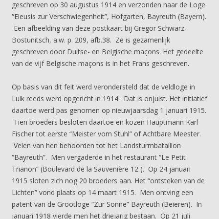
geschreven op 30 augustus 1914 en verzonden naar de Loge
“Eleusis zur Verschwiegenheit”, Hofgarten, Bayreuth (Bayern).
Een afbeelding van deze postkaart bij Gregor Schwarz-
Bostunitsch, a.w. p. 209, afb.38. Ze is gezamenlijk
geschreven door Duitse- en Belgische maçons. Het gedeelte
van de vijf Belgische maçons is in het Frans geschreven.
Op basis van dit feit werd verondersteld dat de veldloge in
Luik reeds werd opgericht in 1914. Dat is onjuist. Het initiatief
daartoe werd pas genomen op nieuwjaarsdag 1 januari 1915.
Tien broeders besloten daartoe en kozen Hauptmann Karl
Fischer tot eerste “Meister vom Stuhl” of Achtbare Meester.
Velen van hen behoorden tot het Landsturmbataillon
“Bayreuth”. Men vergaderde in het restaurant “Le Petit
Trianon” (Boulevard de la Sauvenière 12 ). Op 24 januari
1915 sloten zich nog 20 broeders aan. Het “ontsteken van de
Lichten” vond plaats op 14 maart 1915. Men ontving een
patent van de Grootloge “Zur Sonne” Bayreuth (Beieren). In
januari 1918 vierde men het driejarig bestaan. Op 21 juli