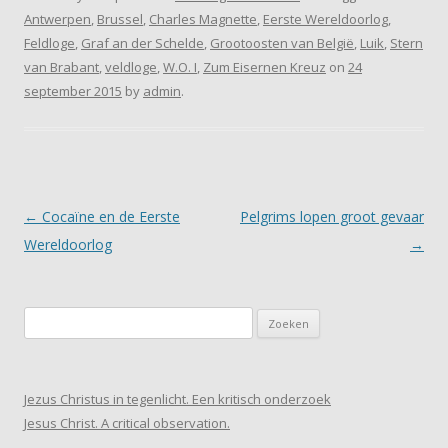
Antwerpen
,
Brussel
,
Charles Magnette
,
Eerste Wereldoorlog
,
Feldloge
,
Graf an der Schelde
,
Grootoosten van België
,
Luik
,
Stern
van Brabant
,
veldloge
,
W.O. I
,
Zum Eisernen Kreuz
on
24
september 2015
by
admin
.
Post navigation
←
Cocaïne en de Eerste
Pelgrims lopen groot gevaar
Wereldoorlog
→
Zoeken
naar:
Jezus Christus in tegenlicht. Een kritisch onderzoek
Jesus Christ. A critical observation.