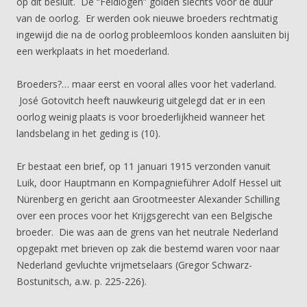
op dit besluit. De “Feldlogen” golden slechts voor de duur
van de oorlog. Er werden ook nieuwe broeders rechtmatig
ingewijd die na de oorlog probleemloos konden aansluiten bij
een werkplaats in het moederland.
Broeders?… maar eerst en vooral alles voor het vaderland.
José Gotovitch heeft nauwkeurig uitgelegd dat er in een
oorlog weinig plaats is voor broederlijkheid wanneer het
landsbelang in het geding is (10).
Er bestaat een brief, op 11 januari 1915 verzonden vanuit
Luik, door Hauptmann en Kompagnieführer Adolf Hessel uit
Nürenberg en gericht aan Grootmeester Alexander Schilling
over een proces voor het Krijgsgerecht van een Belgische
broeder. Die was aan de grens van het neutrale Nederland
opgepakt met brieven op zak die bestemd waren voor naar
Nederland gevluchte vrijmetselaars (Gregor Schwarz-
Bostunitsch, a.w. p. 225-226).