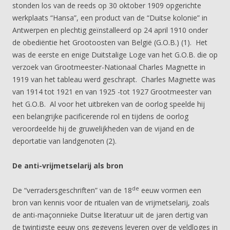
stonden los van de reeds op 30 oktober 1909 opgerichte
werkplaats “Hansa”, een product van de “Duitse kolonie” in
Antwerpen en plechtig geïnstalleerd op 24 april 1910 onder
de obediëntie het Grootoosten van België (G.O.B.) (1). Het
was de eerste en enige Duitstalige Loge van het G.O.B. die op
verzoek van Grootmeester-Nationaal Charles Magnette in
1919 van het tableau werd geschrapt. Charles Magnette was
van 1914 tot 1921 en van 1925 -tot 1927 Grootmeester van
het G.O.B. Al voor het uitbreken van de oorlog speelde hij
een belangrijke pacificerende rol en tijdens de oorlog
veroordeelde hij de gruwelijkheden van de vijand en de
deportatie van landgenoten (2).
De anti-vrijmetselarij als bron
de
De “verradersgeschriften” van de 18
eeuw vormen een
bron van kennis voor de ritualen van de vrijmetselarij, zoals
de anti-maçonnieke Duitse literatuur uit de jaren dertig van
de twintigste eeuw ons gegevens leveren over de veldloges in