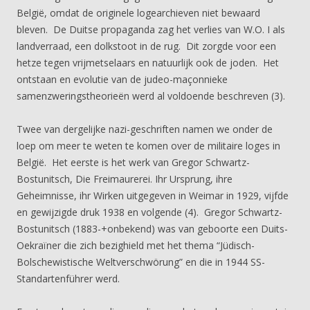
België, omdat de originele logearchieven niet bewaard
bleven. De Duitse propaganda zag het verlies van W.O. I als
landverraad, een dolkstoot in de rug. Dit zorgde voor een
hetze tegen vrijmetselaars en natuurlijk ook de joden. Het
ontstaan en evolutie van de judeo-maçonnieke
samenzweringstheorieën werd al voldoende beschreven (3).
Twee van dergelijke nazi-geschriften namen we onder de
loep om meer te weten te komen over de militaire loges in
België. Het eerste is het werk van Gregor Schwartz-
Bostunitsch, Die Freimaurerei. Ihr Ursprung, ihre
Geheimnisse, ihr Wirken uitgegeven in Weimar in 1929, vijfde
en gewijzigde druk 1938 en volgende (4). Gregor Schwartz-
Bostunitsch (1883-+onbekend) was van geboorte een Duits-
Oekraïner die zich bezighield met het thema “Jüdisch-
Bolschewistische Weltverschwörung” en die in 1944 SS-
Standartenführer werd.