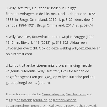
3 Willy Dezutter, De Steedse Bollen in Brugge:
flambeeuwdragers in de lijkstoet. Deel 1, de periode 1672-
1883, in: Brugs Ommeland, 2017, 1, p. 3-20. Idem, deel 2,
periode 1884-1921, Brugs Ommeland, 2017, 2 , p. 59-74.
4 Willy Dezutter, Rouwdracht en rouwtijd in Brugge (1900-
1945), in: Biekorf, 113 (2013), p. 318-323. Aldaar een
uitvoeriger overzicht. Ook op deze weblog willydezutter.be en
op pinterest.com
U kunt uit dit artikel citeren mits bronvermelding met de
volgende referentie: Willy Dezutter, Evolutie binnen de
begrafenisgebruiken (Brugge), op willydezutter.be [online]
geraadpleegd op ….. (datum).
This entry was posted in
Geen categorie
,
Geschiedenis
and
tagged
begrafenisgebruiken
,
begrafenisklassen
,
Bogardenschool
,
Brugge
,
Dirk Callewaert
,
rouwdracht
,
rouwtijd
,