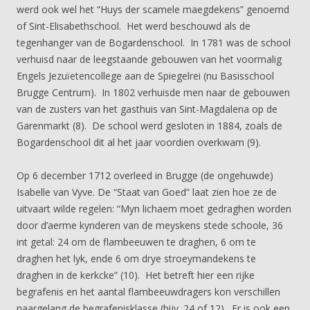
werd ook wel het “Huys der scamele maegdekens” genoemd
of Sint-Elisabethschool. Het werd beschouwd als de
tegenhanger van de Bogardenschool. In 1781 was de school
verhuisd naar de leegstaande gebouwen van het voormalig
Engels Jezuïetencollege aan de Spiegelrei (nu Basisschool
Brugge Centrum). In 1802 verhuisde men naar de gebouwen
van de zusters van het gasthuis van Sint-Magdalena op de
Garenmarkt (8). De school werd gesloten in 1884, zoals de
Bogardenschool dit al het jaar voordien overkwam (9).
Op 6 december 1712 overleed in Brugge (de ongehuwde)
Isabelle van Vyve. De “Staat van Goed” laat zien hoe ze de
uitvaart wilde regelen: “Myn lichaem moet gedraghen worden
door d’aerme kynderen van de meyskens stede schoole, 36
int getal: 24 om de flambeeuwen te draghen, 6 om te
draghen het lyk, ende 6 om drye stroeymandekens te
draghen in de kerkcke” (10). Het betreft hier een rijke
begrafenis en het aantal flambeeuwdragers kon verschillen
naargelang de begrafenisklasse (bijv. 24 of 12). Er is ook een