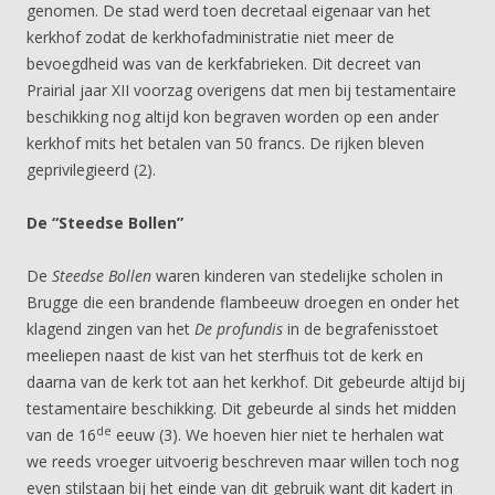
genomen. De stad werd toen decretaal eigenaar van het
kerkhof zodat de kerkhofadministratie niet meer de
bevoegdheid was van de kerkfabrieken. Dit decreet van
Prairial jaar XII voorzag overigens dat men bij testamentaire
beschikking nog altijd kon begraven worden op een ander
kerkhof mits het betalen van 50 francs. De rijken bleven
geprivilegieerd (2).
De “Steedse Bollen”
De
Steedse Bollen
waren kinderen van stedelijke scholen in
Brugge die een brandende flambeeuw droegen en onder het
klagend zingen van het
De profundis
in de begrafenisstoet
meeliepen naast de kist van het sterfhuis tot de kerk en
daarna van de kerk tot aan het kerkhof. Dit gebeurde altijd bij
testamentaire beschikking. Dit gebeurde al sinds het midden
de
van de 16
eeuw (3). We hoeven hier niet te herhalen wat
we reeds vroeger uitvoerig beschreven maar willen toch nog
even stilstaan bij het einde van dit gebruik want dit kadert in