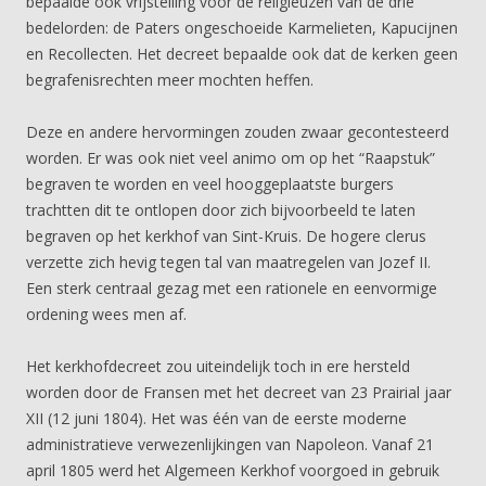
bepaalde ook vrijstelling voor de religieuzen van de drie
bedelorden: de Paters ongeschoeide Karmelieten, Kapucijnen
en Recollecten. Het decreet bepaalde ook dat de kerken geen
begrafenisrechten meer mochten heffen.
Deze en andere hervormingen zouden zwaar gecontesteerd
worden. Er was ook niet veel animo om op het “Raapstuk”
begraven te worden en veel hooggeplaatste burgers
trachtten dit te ontlopen door zich bijvoorbeeld te laten
begraven op het kerkhof van Sint-Kruis. De hogere clerus
verzette zich hevig tegen tal van maatregelen van Jozef II.
Een sterk centraal gezag met een rationele en eenvormige
ordening wees men af.
Het kerkhofdecreet zou uiteindelijk toch in ere hersteld
worden door de Fransen met het decreet van 23 Prairial jaar
XII (12 juni 1804). Het was één van de eerste moderne
administratieve verwezenlijkingen van Napoleon. Vanaf 21
april 1805 werd het Algemeen Kerkhof voorgoed in gebruik