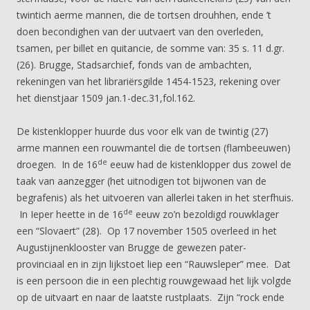
twintich aerme mannen, die de tortsen drouhhen, ende ’t
doen becondighen van der uutvaert van den overleden,
tsamen, per billet en quitancie, de somme van: 35 s. 11 d.gr.
(26). Brugge, Stadsarchief, fonds van de ambachten,
rekeningen van het librariërsgilde 1454-1523, rekening over
het dienstjaar 1509 jan.1-dec.31,fol.162.
De kistenklopper huurde dus voor elk van de twintig (27)
arme mannen een rouwmantel die de tortsen (flambeeuwen)
de
droegen. In de 16
eeuw had de kistenklopper dus zowel de
taak van aanzegger (het uitnodigen tot bijwonen van de
begrafenis) als het uitvoeren van allerlei taken in het sterfhuis.
de
In Ieper heette in de 16
eeuw zo’n bezoldigd rouwklager
een “Slovaert” (28). Op 17 november 1505 overleed in het
Augustijnenklooster van Brugge de gewezen pater-
provinciaal en in zijn lijkstoet liep een “Rauwsleper” mee. Dat
is een persoon die in een plechtig rouwgewaad het lijk volgde
op de uitvaart en naar de laatste rustplaats. Zijn “rock ende