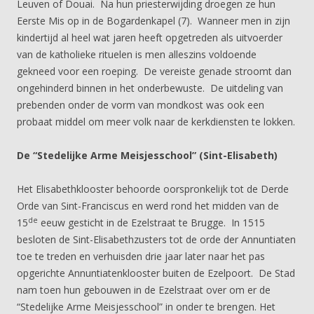
Leuven of Douai. Na hun priesterwijding droegen ze hun
Eerste Mis op in de Bogardenkapel (7). Wanneer men in zijn
kindertijd al heel wat jaren heeft opgetreden als uitvoerder
van de katholieke rituelen is men alleszins voldoende
gekneed voor een roeping. De vereiste genade stroomt dan
ongehinderd binnen in het onderbewuste. De uitdeling van
prebenden onder de vorm van mondkost was ook een
probaat middel om meer volk naar de kerkdiensten te lokken.
De “Stedelijke Arme Meisjesschool” (Sint-Elisabeth)
Het Elisabethklooster behoorde oorspronkelijk tot de Derde
Orde van Sint-Franciscus en werd rond het midden van de
de
15
eeuw gesticht in de Ezelstraat te Brugge. In 1515
besloten de Sint-Elisabethzusters tot de orde der Annuntiaten
toe te treden en verhuisden drie jaar later naar het pas
opgerichte Annuntiatenklooster buiten de Ezelpoort. De Stad
nam toen hun gebouwen in de Ezelstraat over om er de
“Stedelijke Arme Meisjesschool” in onder te brengen. Het