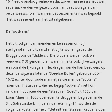
de
16
eeuw analoog verliep en dat zowel mannen als vrouwen
separaat werden vergezeld door flambeeuwdragers van
beide weesscholen wanneer dat testamentair was bepaald.
Het was inherent aan het totaalgebeuren.
De “sotkens”
Het uitnodigen van vrienden en kennissen om bij
sterfgevallen de uitvaartdienst bij te wonen gebeurde in
Brugge door de “Bidders”. Die Bidders werden ook wel
reeuwers (13) genoemd en waren in feite ook lijkverzorgers
en vooral de lijkdragers. Het dragen van de flambeeuwen, op
dezelfde wijze als later de “Steedse Bollen” gebeurde vóór
1672 echter door oude mannetjes die men de “sotkens”
noemde. H Stalpaert, die het begrip “sotkens” niet kon
verklaren, publiceerde een “Staat van Goed” uit 1665 van
Louis Maes, in 1665 overleden te Brugge en begraven in de
Sint-Salvatorskerk. In de eindafrekening (14) worden de
volgende kosten vermeld: “Betaelt aen Staesen Reubens over