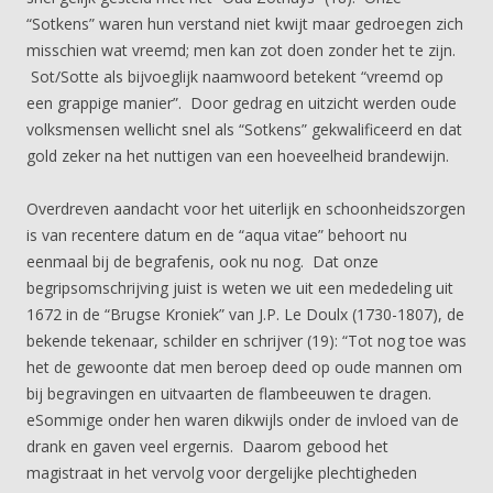
“Sotkens” waren hun verstand niet kwijt maar gedroegen zich
misschien wat vreemd; men kan zot doen zonder het te zijn.
Sot/Sotte als bijvoeglijk naamwoord betekent “vreemd op
een grappige manier”. Door gedrag en uitzicht werden oude
volksmensen wellicht snel als “Sotkens” gekwalificeerd en dat
gold zeker na het nuttigen van een hoeveelheid brandewijn.
Overdreven aandacht voor het uiterlijk en schoonheidszorgen
is van recentere datum en de “aqua vitae” behoort nu
eenmaal bij de begrafenis, ook nu nog. Dat onze
begripsomschrijving juist is weten we uit een mededeling uit
1672 in de “Brugse Kroniek” van J.P. Le Doulx (1730-1807), de
bekende tekenaar, schilder en schrijver (19): “Tot nog toe was
het de gewoonte dat men beroep deed op oude mannen om
bij begravingen en uitvaarten de flambeeuwen te dragen.
eSommige onder hen waren dikwijls onder de invloed van de
drank en gaven veel ergernis. Daarom gebood het
magistraat in het vervolg voor dergelijke plechtigheden