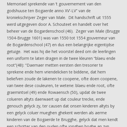
Memoriael sprekende van ’t gouvernement van den
godshuuse ten Bogaerde anno XV’-LV” van de
kroniekschrijver Zeger van Male. Dit handschrift uit 1555
werd uitgegeven door A. Schouteet en handelt over het
beheer van de Bogardenschool (46). Zeger van Male (Brugge
1504-Brugge 1601) was van 1550 tot 1554 gouverneur van
de Bogardenschool (47) en dus een belangrijke eigentijdse
getuige. Het was hij die het voorstel deed om de leerlingen
een uniform te laten dragen in de twee kleuren “blaeu ende
root”(48): “Daernaer metten eersten den tresorier te
sprekene ende hem vriendelicken te biddene, dat hem
beliefven zoude de lakenen te coopene, ofte doen coopene,
van twee dese couleuren, te wetene: blaeu ende root, ofte
graemintsel (49) ende Rowaensch (50), updat de twee
colueren altyts daerwaert up dat couleur trecke, ende
genouch gelyck zy, ter causen dat onsen kinderen altyts by
een gelyck coluer mueghen ghekent werden als aerme
kinderen van de Bogaerde te Brugghe, gelyck dat men kendt
een schotter van den ouden ofte jonghen boghe an zyn