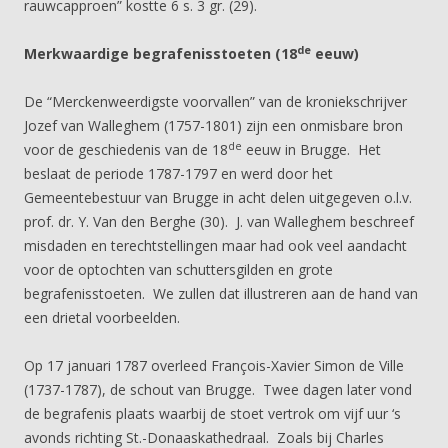
rauwcapproen” kostte 6 s. 3 gr. (29).
de
Merkwaardige begrafenisstoeten (18
eeuw)
De “Merckenweerdigste voorvallen” van de kroniekschrijver
Jozef van Walleghem (1757-1801) zijn een onmisbare bron
de
voor de geschiedenis van de 18
eeuw in Brugge. Het
beslaat de periode 1787-1797 en werd door het
Gemeentebestuur van Brugge in acht delen uitgegeven o.l.v.
prof. dr. Y. Van den Berghe (30). J. van Walleghem beschreef
misdaden en terechtstellingen maar had ook veel aandacht
voor de optochten van schuttersgilden en grote
begrafenisstoeten. We zullen dat illustreren aan de hand van
een drietal voorbeelden.
Op 17 januari 1787 overleed François-Xavier Simon de Ville
(1737-1787), de schout van Brugge. Twee dagen later vond
de begrafenis plaats waarbij de stoet vertrok om vijf uur ‘s
avonds richting St.-Donaaskathedraal. Zoals bij Charles