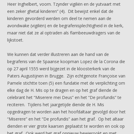
Heer Inghelbert, voorn. Tzynder vigiliën en de yutvaart met
een zeker ghetal kinderen” (4). Dit bewijst enkel dat de
kinderen gevorderd werden om deel te nemen aan de
avondwake (vigiliën) en de begrafenisplechtigheid in de kerk,
maar niet dat ze al optraden als flambeeuwdragers van de
lijkstoet.
We kunnen dat verder illustreren aan de hand van de
begrafenis van de Spaanse koopman Lopez de la Corona die
op 27 april 1555 werd bijgezet in de kloosterkerk van de
Paters Augustijnen in Brugge. Zijn echtgenote Françoise van
Pamele stichtte toen (5) een fundatie met de verplichting om
elke dag de H. Mis op te dragen en op het graf diende de
celebrant het “Miserere mei Deus” en het “De profundis” te
reciteren. Tijdens het jaargetijde diende de H. Mis
opgedragen te worden aan het hoofdaltaar gevolgd door het
“Miserere” en het “De profundis” aan het graf. Op het altaar
dienden er vier grote kaarsen geplaatst te worden en ook op
het graf. Ook werd het graf opnieuw bewierookt en met