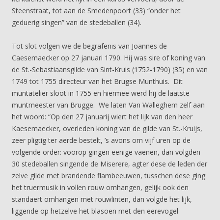
Steenstraat, tot aan de Smedenpoort (33) “onder het
geduerig singen” van de stedeballen (34).
Tot slot volgen we de begrafenis van Joannes de
Caesemaecker op 27 januari 1790. Hij was sire of koning van
de St.-Sebastiaansgilde van Sint-Kruis (1752-1790) (35) en van
1749 tot 1755 directeur van het Brugse Munthuis. Dit
muntatelier sloot in 1755 en hiermee werd hij de laatste
muntmeester van Brugge. We laten Van Walleghem zelf aan
het woord: “Op den 27 januarij wiert het lijk van den heer
Kaesemaecker, overleden koning van de gilde van St.-Kruijs,
zeer pligtig ter aerde bestelt, ’s avons om vijf uren op de
volgende order: voorop gingen eenige vaenen, dan volgden
30 stedeballen singende de Miserere, agter dese de leden der
zelve gilde met brandende flambeeuwen, tusschen dese ging
het truermusik in vollen rouw omhangen, gelijk ook den
standaert omhangen met rouwlinten, dan volgde het lijk,
liggende op hetzelve het blasoen met den eerevogel