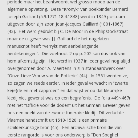
periode maar het beantwoordt wel grosso modo aan de
algemene opvatting. Deze “Kronyk” van boekbinder Bernard
Joseph Gailliard (5.9.1771-18.4.1848) werd in 1849 postuum
uitgeven door zijn zoon Jean-Jacques Gailliard (1801-1867)
(43). Het werd gedrukt bij C. De Moor in de Philipstockstraat
maar de uitgever was J.J. Gailliard die het nagelaten
manuscript heeft “verrykt met aenbelangende
aentekeningen”. Die voetnoot 2 op p. 202 kan dus ook van
hem afkomstig zijn. Het werd in 1937 in ieder geval nog altijd
overgenomen door A. Maertens in zijn standaardwerk over
“Onze Lieve Vrouw van de Potterie” (44). In 1551 werden ze,
zo zagen we reeds eerder, in ieder geval verwacht in “zwarte
ke(e)rle en met capproen” en dat wijst er op dat kleurrijke
kledij niet gewenst was op een begrafenis. De folia 449r-467r
met het “Officie voor de doden” uit het Grimani-Brevier geven
ons een beeld van de zwarte funeraire kledij. Dit verluchte
Vlaamse handschrift uit 1510-1520 is een primaire
schilderkunstige bron (45). Een archivalische bron die van
eerste rangorde is voor ons onderwerp is “Den Speghel