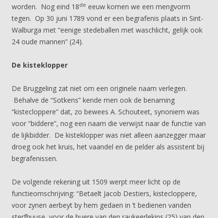
de
worden. Nog eind 18
eeuw komen we een mengvorm
tegen. Op 30 juni 1789 vond er een begrafenis plaats in Sint-
Walburga met “eenige stedeballen met waschlicht, gelijk ook
24 oude mannen” (24).
De kisteklopper
De Bruggeling zat niet om een originele naam verlegen.
Behalve de “Sotkens” kende men ook de benaming
“kistecloppere” dat, zo bewees A. Schouteet, synoniem was
voor “biddere”, nog een naam die verwijst naar de functie van
de lijkbidder. De kisteklopper was niet alleen aanzegger maar
droeg ook het kruis, het vaandel en de pelder als assistent bij
begrafenissen.
De volgende rekening uit 1509 werpt meer licht op de
functieomschrijving: “Betaelt Jacob Destiers, kistecloppere,
voor zynen aerbeyt by hem gedaen in ’t bedienen vanden
sterfhuuse, voor de huere van den raukeerlekins (25) van den