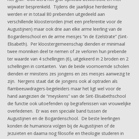
wijwater besprenkeld. Tijdens die jaarlijkse herdenking
werden er in totaal 80 prebenden uitgedeeld aan
verschillende kloosterorden (met een preferentie voor de
Augustijnen) maar ook drie aan elke arme leerling van de
Bogardenschool en de arme meisjes “in de Ezelstrate” (Sint-
Elisabeth). Per kloostergemeenschap dienden er minimaal
twee monniken deel te nemen of ze verloren hun prebende
ter waarde van 4 schellingen (6), uitgekeerd in 2 broden en 2
schellingen in contanten. Van de beide voornoemde scholen
dienden er minstens zes jongens en zes meisjes aanwezig te
zijn. Nergens staat dat de jongens ook al optraden als
flambeeuwdragers-begeleiders maar het ligt wel voor de
hand aangezien de “meyskens” van de Sint-Elisabethschool
die functie ook uitoefenden op begrafenissen van vrouwelijke
overledenen. Er was een speciale band tussen de
Augustijnen en de Bogardenschool. De beste leerlingen
konden de humaniora volgen bij de Augustijnen of de
Jezuïeten en daarna nog filosofie en theologie studeren in