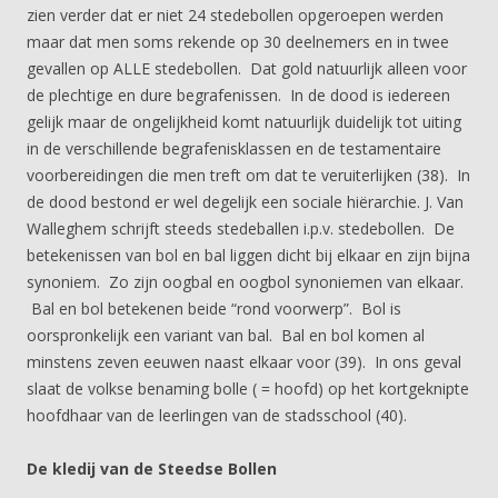
zien verder dat er niet 24 stedebollen opgeroepen werden
maar dat men soms rekende op 30 deelnemers en in twee
gevallen op ALLE stedebollen. Dat gold natuurlijk alleen voor
de plechtige en dure begrafenissen. In de dood is iedereen
gelijk maar de ongelijkheid komt natuurlijk duidelijk tot uiting
in de verschillende begrafenisklassen en de testamentaire
voorbereidingen die men treft om dat te veruiterlijken (38). In
de dood bestond er wel degelijk een sociale hiërarchie. J. Van
Walleghem schrijft steeds stedeballen i.p.v. stedebollen. De
betekenissen van bol en bal liggen dicht bij elkaar en zijn bijna
synoniem. Zo zijn oogbal en oogbol synoniemen van elkaar.
Bal en bol betekenen beide “rond voorwerp”. Bol is
oorspronkelijk een variant van bal. Bal en bol komen al
minstens zeven eeuwen naast elkaar voor (39). In ons geval
slaat de volkse benaming bolle ( = hoofd) op het kortgeknipte
hoofdhaar van de leerlingen van de stadsschool (40).
De kledij van de Steedse Bollen