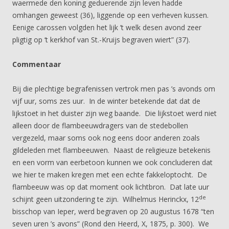
waermede den koning geduerende zijn leven hadde
omhangen geweest (36), liggende op een verheven kussen.
Eenige carossen volgden het lijk ’t welk desen avond zeer
pligtig op ‘t kerkhof van St.-Kruijs begraven wiert” (37).
Commentaar
Bij die plechtige begrafenissen vertrok men pas ’s avonds om
vijf uur, soms zes uur. In de winter betekende dat dat de
lijkstoet in het duister zijn weg baande. Die lijkstoet werd niet
alleen door de flambeeuwdragers van de stedebollen
vergezeld, maar soms ook nog eens door anderen zoals
gildeleden met flambeeuwen. Naast de religieuze betekenis
en een vorm van eerbetoon kunnen we ook concluderen dat
we hier te maken kregen met een echte fakkeloptocht. De
flambeeuw was op dat moment ook lichtbron. Dat late uur
de
schijnt geen uitzondering te zijn. Wilhelmus Herinckx, 12
bisschop van Ieper, werd begraven op 20 augustus 1678 “ten
seven uren ’s avons” (Rond den Heerd, X, 1875, p. 300). We