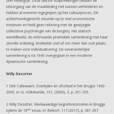
zeer belangrijk. Deze laatste stuiptrekkingen hebben de
teloorgang van de maatkleding niet kunnen verhinderen en
hebben al evenmin ingegrepen op het cultuurproces. Dit
achterhoedegevecht steunde op te veel economische
motieven en hield geen rekening met de gewijzigde
collectieve psychologie van de burgerij. Het statisch
wereldbeeld, de vertrouwde piramidale samenleving met haar
zinvolle ordening, brokkelde snel af om meer dan ooit plaats
te maken voor individualisering. De onveranderlijke
samenleving is na 1945 overgegaan in een moderne
dynamische samenleving.
Willy Dezutter
1 Dirk Callewaert, Overlijden en afscheid in het Brugse 1900-
2000, in: ts. Volkskunde, 101, (2000), 3, p. 201-255.
2 Willy Dezutter, Merkwaardige begrafenisstoeten in Brugge
de
tijdens de 18
eeuw, in: Biekorf, 117 (2017), p. 361-367.