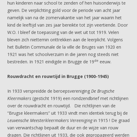
hun kinderen naar school te zenden of hen huisonderwijs te
geven. De verplichting gold voor de periode van acht jaar
namelijk van na de zomervakantie van het jaar waarin het
kind de leeftijd van zes jaar bereikte tot zijn veertiende. Door
W.O. I bleef de toepassing van de wet uit tot 1919. Velen
bleven zich niettemin onttrekken aan de leerplicht. Volgens
het Bulletin Communale de la ville de Bruges van 1920 en
1921 was het schoolverzuim in die jaren nog steeds niet
de
bestreden. In 1921 eindigde in Brugge de 19
eeuw.
Rouwdracht en rouwtijd in Brugge (1900-1945)
In 1933 verspreidde de beroepsvereniging
De Brugsche
Kleermakers
(gesticht 1919) een rondzendbrief met richtlijnen
over de rouwdracht en rouwtijd. Die richtlijnen van de
“Brugse kleermakers” uit 1933 vindt men identiek terug bij de
Leuvensche Meesterkleermakers Vereeniging
in 1915 ! De graad
van verwantschap bepaalt de duur en de wijze van rouw
dragen. Die richtlijnen uit 1933, die ook gepropageerd werden