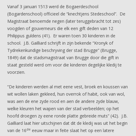
Vanaf 3 januari 1513 werd de Bogaerdeschool
(Bogardenschool) officieel de “knechtjens Stedeschool”. De
Magistraat benoemde negen (later teruggebracht tot zes)
voogden of gouverneurs die elk een gift deden van 12
Philippus guldens (41). Er waren toen 30 kinderen in de
school. J.B. Gailliard schrijft in zijn bekende “Kronyk of
Tydrekenkundige beschryving der stad Brugge” (Brugge,
1849) dat de stadsmagistraat van Brugge door die gift in
staat gesteld werd om voor die kinderen degelijke kledij te
voorzien.
“De kinderen werden al met eene vest, broek en koussen van
wit wollen laken gekleed, hun overrok of habit, ook van wol,
was aen de ene zyde rood en aen de andere zyde blauw,
welke kleuren het wapen van der stad verbeelden; op het
hoofd droegen zy eene ronde platte gebreide muts” (42). J.B.
Gailliard laat hier uitschijnen dat dit de kledij was uit het begin
de
van de 16
eeuw maar in feite slaat het op een latere