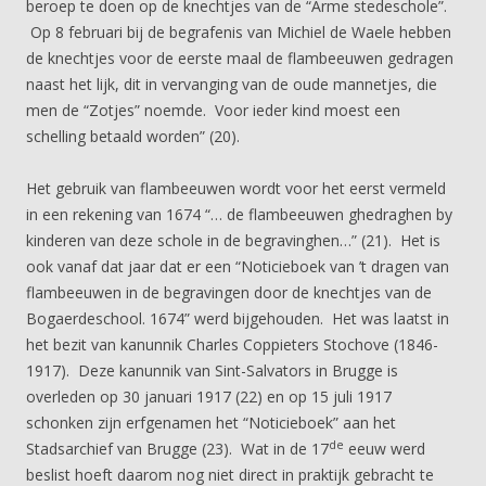
beroep te doen op de knechtjes van de “Arme stedeschole”.
Op 8 februari bij de begrafenis van Michiel de Waele hebben
de knechtjes voor de eerste maal de flambeeuwen gedragen
naast het lijk, dit in vervanging van de oude mannetjes, die
men de “Zotjes” noemde. Voor ieder kind moest een
schelling betaald worden” (20).
Het gebruik van flambeeuwen wordt voor het eerst vermeld
in een rekening van 1674 “… de flambeeuwen ghedraghen by
kinderen van deze schole in de begravinghen…” (21). Het is
ook vanaf dat jaar dat er een “Noticieboek van ’t dragen van
flambeeuwen in de begravingen door de knechtjes van de
Bogaerdeschool. 1674” werd bijgehouden. Het was laatst in
het bezit van kanunnik Charles Coppieters Stochove (1846-
1917). Deze kanunnik van Sint-Salvators in Brugge is
overleden op 30 januari 1917 (22) en op 15 juli 1917
schonken zijn erfgenamen het “Noticieboek” aan het
de
Stadsarchief van Brugge (23). Wat in de 17
eeuw werd
beslist hoeft daarom nog niet direct in praktijk gebracht te