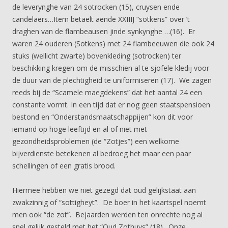
de leverynghe van 24 sotrocken (15), cruysen ende
candelaers…Item betaelt aende XXIIIJ “sotkens” over ’t
draghen van de flambeausen jinde synkynghe …(16). Er
waren 24 ouderen (Sotkens) met 24 flambeeuwen die ook 24
stuks (wellicht zwarte) bovenkleding (sotrocken) ter
beschikking kregen om de misschien al te sjofele kledij voor
de duur van de plechtigheid te uniformiseren (17). We zagen
reeds bij de “Scamele maegdekens” dat het aantal 24 een
constante vormt. In een tijd dat er nog geen staatspensioen
bestond en “Onderstandsmaatschappijen” kon dit voor
iemand op hoge leeftijd en al of niet met
gezondheidsproblemen (de “Zotjes”) een welkome
bijverdienste betekenen al bedroeg het maar een paar
schellingen of een gratis brood.
Hiermee hebben we niet gezegd dat oud gelijkstaat aan
zwakzinnig of “sottigheyt”. De boer in het kaartspel noemt
men ook “de zot”. Bejaarden werden ten onrechte nog al
snel gelijk gesteld met het “Oud Zothuys” (18). Onze