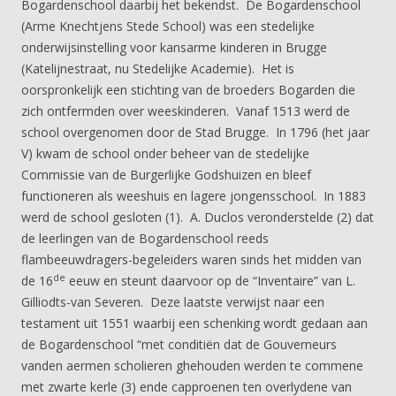
Bogardenschool daarbij het bekendst. De Bogardenschool
(Arme Knechtjens Stede School) was een stedelijke
onderwijsinstelling voor kansarme kinderen in Brugge
(Katelijnestraat, nu Stedelijke Academie). Het is
oorspronkelijk een stichting van de broeders Bogarden die
zich ontfermden over weeskinderen. Vanaf 1513 werd de
school overgenomen door de Stad Brugge. In 1796 (het jaar
V) kwam de school onder beheer van de stedelijke
Commissie van de Burgerlijke Godshuizen en bleef
functioneren als weeshuis en lagere jongensschool. In 1883
werd de school gesloten (1). A. Duclos veronderstelde (2) dat
de leerlingen van de Bogardenschool reeds
flambeeuwdragers-begeleiders waren sinds het midden van
de
de 16
eeuw en steunt daarvoor op de “Inventaire” van L.
Gilliodts-van Severen. Deze laatste verwijst naar een
testament uit 1551 waarbij een schenking wordt gedaan aan
de Bogardenschool “met conditiën dat de Gouverneurs
vanden aermen scholieren ghehouden werden te commene
met zwarte kerle (3) ende capproenen ten overlydene van