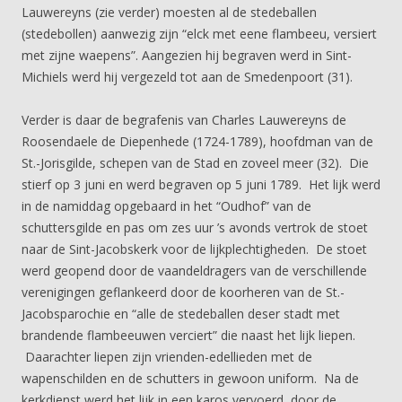
Lauwereyns (zie verder) moesten al de stedeballen
(stedebollen) aanwezig zijn “elck met eene flambeeu, versiert
met zijne waepens”. Aangezien hij begraven werd in Sint-
Michiels werd hij vergezeld tot aan de Smedenpoort (31).
Verder is daar de begrafenis van Charles Lauwereyns de
Roosendaele de Diepenhede (1724-1789), hoofdman van de
St.-Jorisgilde, schepen van de Stad en zoveel meer (32). Die
stierf op 3 juni en werd begraven op 5 juni 1789. Het lijk werd
in de namiddag opgebaard in het “Oudhof” van de
schuttersgilde en pas om zes uur ’s avonds vertrok de stoet
naar de Sint-Jacobskerk voor de lijkplechtigheden. De stoet
werd geopend door de vaandeldragers van de verschillende
verenigingen geflankeerd door de koorheren van de St.-
Jacobsparochie en “alle de stedeballen deser stadt met
brandende flambeeuwen verciert” die naast het lijk liepen.
Daarachter liepen zijn vrienden-edellieden met de
wapenschilden en de schutters in gewoon uniform. Na de
kerkdienst werd het lijk in een karos vervoerd, door de