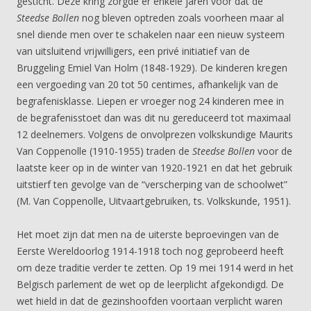
gesticht. Deze kring zorgde er enkele jaren voor dat de
Steedse Bollen
nog bleven optreden zoals voorheen maar al
snel diende men over te schakelen naar een nieuw systeem
van uitsluitend vrijwilligers, een privé initiatief van de
Bruggeling Emiel Van Holm (1848-1929). De kinderen kregen
een vergoeding van 20 tot 50 centimes, afhankelijk van de
begrafenisklasse. Liepen er vroeger nog 24 kinderen mee in
de begrafenisstoet dan was dit nu gereduceerd tot maximaal
12 deelnemers. Volgens de onvolprezen volkskundige Maurits
Van Coppenolle (1910-1955) traden de
Steedse Bollen
voor de
laatste keer op in de winter van 1920-1921 en dat het gebruik
uitstierf ten gevolge van de “verscherping van de schoolwet”
(M. Van Coppenolle, Uitvaartgebruiken, ts. Volkskunde, 1951).
Het moet zijn dat men na de uiterste beproevingen van de
Eerste Wereldoorlog 1914-1918 toch nog geprobeerd heeft
om deze traditie verder te zetten. Op 19 mei 1914 werd in het
Belgisch parlement de wet op de leerplicht afgekondigd. De
wet hield in dat de gezinshoofden voortaan verplicht waren