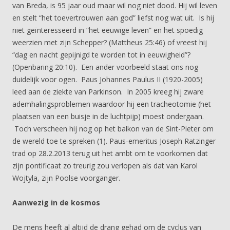
van Breda, is 95 jaar oud maar wil nog niet dood. Hij wil leven
en stelt “het toevertrouwen aan god” liefst nog wat uit. Is hij
niet geïnteresseerd in “het eeuwige leven” en het spoedig
weerzien met zijn Schepper? (Mattheus 25:46) of vreest hij
“dag en nacht gepijnigd te worden tot in eeuwigheid”?
(Openbaring 20:10). Een ander voorbeeld staat ons nog
duidelijk voor ogen. Paus Johannes Paulus II (1920-2005)
leed aan de ziekte van Parkinson. In 2005 kreeg hij zware
ademhalingsproblemen waardoor hij een tracheotomie (het
plaatsen van een buisje in de luchtpijp) moest ondergaan.
Toch verscheen hij nog op het balkon van de Sint-Pieter om
de wereld toe te spreken (1). Paus-emeritus Joseph Ratzinger
trad op 28.2.2013 terug uit het ambt om te voorkomen dat
zijn pontificaat zo treurig zou verlopen als dat van Karol
Wojtyla, zijn Poolse voorganger.
Aanwezig in de kosmos
De mens heeft al altijd de drang gehad om de cyclus van