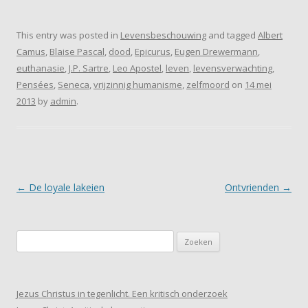
This entry was posted in
Levensbeschouwing
and tagged
Albert
Camus
,
Blaise Pascal
,
dood
,
Epicurus
,
Eugen Drewermann
,
euthanasie
,
J.P. Sartre
,
Leo Apostel
,
leven
,
levensverwachting
,
Pensées
,
Seneca
,
vrijzinnig humanisme
,
zelfmoord
on
14 mei
2013
by
admin
.
Post navigation
←
De loyale lakeien
Ontvrienden
→
Zoeken
naar:
Jezus Christus in tegenlicht. Een kritisch onderzoek