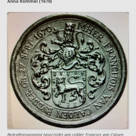
Anna Rommel (1670)
Begrafenispenning (voorzijde) van ridder François van Caloen