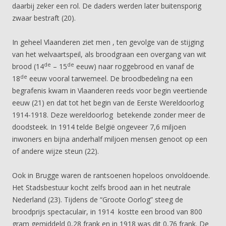
daarbij zeker een rol. De daders werden later buitensporig
zwaar bestraft (20).
In geheel Vlaanderen ziet men , ten gevolge van de stijging
van het welvaartspeil, als broodgraan een overgang van wit
de
de
brood (14
– 15
eeuw) naar roggebrood en vanaf de
de
18
eeuw vooral tarwemeel. De broodbedeling na een
begrafenis kwam in Vlaanderen reeds voor begin veertiende
eeuw (21) en dat tot het begin van de Eerste Wereldoorlog
1914-1918. Deze wereldoorlog betekende zonder meer de
doodsteek. In 1914 telde België ongeveer 7,6 miljoen
inwoners en bijna anderhalf miljoen mensen genoot op een
of andere wijze steun (22).
Ook in Brugge waren de rantsoenen hopeloos onvoldoende.
Het Stadsbestuur kocht zelfs brood aan in het neutrale
Nederland (23). Tijdens de “Groote Oorlog” steeg de
broodprijs spectaculair, in 1914 kostte een brood van 800
gram gemiddeld 0,28 frank en in 1918 was dit 0,76 frank. De