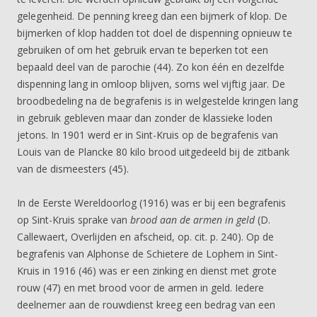
gelegenheid. De penning kreeg dan een bijmerk of klop. De
bijmerken of klop hadden tot doel de dispenning opnieuw te
gebruiken of om het gebruik ervan te beperken tot een
bepaald deel van de parochie (44). Zo kon één en dezelfde
dispenning lang in omloop blijven, soms wel vijftig jaar. De
broodbedeling na de begrafenis is in welgestelde kringen lang
in gebruik gebleven maar dan zonder de klassieke loden
jetons. In 1901 werd er in Sint-Kruis op de begrafenis van
Louis van de Plancke 80 kilo brood uitgedeeld bij de zitbank
van de dismeesters (45).
In de Eerste Wereldoorlog (1916) was er bij een begrafenis
op Sint-Kruis sprake van
brood aan de armen in geld
(D.
Callewaert, Overlijden en afscheid, op. cit. p. 240). Op de
begrafenis van Alphonse de Schietere de Lophem in Sint-
Kruis in 1916 (46) was er een zinking en dienst met grote
rouw (47) en met brood voor de armen in geld. Iedere
deelnemer aan de rouwdienst kreeg een bedrag van een