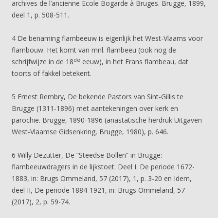
archives de l’ancienne Ecole Bogarde à Bruges. Brugge, 1899,
deel 1, p. 508-511.
4 De benaming flambeeuw is eigenlijk het West-Vlaams voor
flambouw. Het komt van mnl. flambeeu (ook nog de
de
schrijfwijze in de 18
eeuw), in het Frans flambeau, dat
toorts of fakkel betekent.
5 Ernest Rembry, De bekende Pastors van Sint-Gillis te
Brugge (1311-1896) met aantekeningen over kerk en
parochie. Brugge, 1890-1896 (anastatische herdruk Uitgaven
West-Vlaamse Gidsenkring, Brugge, 1980), p. 646.
6 Willy Dezutter, De “Steedse Bollen” in Brugge:
flambeeuwdragers in de lijkstoet. Deel I. De periode 1672-
1883, in: Brugs Ommeland, 57 (2017), 1, p. 3-20 en Idem,
deel II, De periode 1884-1921, in: Brugs Ommeland, 57
(2017), 2, p. 59-74.