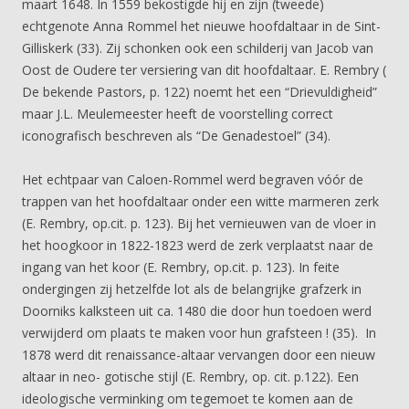
maart 1648. In 1559 bekostigde hij en zijn (tweede)
echtgenote Anna Rommel het nieuwe hoofdaltaar in de Sint-
Gilliskerk (33). Zij schonken ook een schilderij van Jacob van
Oost de Oudere ter versiering van dit hoofdaltaar. E. Rembry (
De bekende Pastors, p. 122) noemt het een “Drievuldigheid”
maar J.L. Meulemeester heeft de voorstelling correct
iconografisch beschreven als “De Genadestoel” (34).
Het echtpaar van Caloen-Rommel werd begraven vóór de
trappen van het hoofdaltaar onder een witte marmeren zerk
(E. Rembry, op.cit. p. 123). Bij het vernieuwen van de vloer in
het hoogkoor in 1822-1823 werd de zerk verplaatst naar de
ingang van het koor (E. Rembry, op.cit. p. 123). In feite
ondergingen zij hetzelfde lot als de belangrijke grafzerk in
Doorniks kalksteen uit ca. 1480 die door hun toedoen werd
verwijderd om plaats te maken voor hun grafsteen ! (35). In
1878 werd dit renaissance-altaar vervangen door een nieuw
altaar in neo- gotische stijl (E. Rembry, op. cit. p.122). Een
ideologische verminking om tegemoet te komen aan de