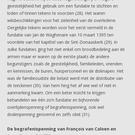
geestelijkheid het gebruik om een fundatie te stichten en
loden of tinnen tekens te voorzien (28). Het waren
wilsbeschikkingen voor het zielenheil van de overledene.
Dergelijke tekens worden voor het eerst vermeld in de
fundatie van Jan de Waghenare van 10 maart 1395 ten
voordele van het kapittel van de Sint-Donaaskerk (29). In
zulke fundaties ging het niet enkel om broodbedeling aan de
armen maar er waren op de eerste plaats de andere
begunstigers zoals de geestelijkheid, familieleden, vrienden
en kennissen, de buren, huispersoneel en de disknapen. Het
was de familieoudste die belast werd met de distributie van
de
teeckenen
(30). Van hem hing het af wie wel of niet in
aanmerking kwam. Om een beter inzicht te krijgen
behandelen we één zo’n fundatie en bijhorende
overlijdenspenning of begrafenispenning, ook wel
dodenpenning genoemd en zelfs obiit (31).
De begrafenispenning van François van Caloen en