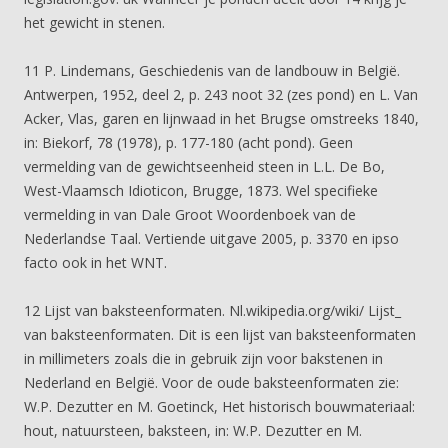
het gewicht in stenen.
11 P. Lindemans, Geschiedenis van de landbouw in België.
Antwerpen, 1952, deel 2, p. 243 noot 32 (zes pond) en L. Van
Acker, Vlas, garen en lijnwaad in het Brugse omstreeks 1840,
in: Biekorf, 78 (1978), p. 177-180 (acht pond). Geen
vermelding van de gewichtseenheid steen in L.L. De Bo,
West-Vlaamsch Idioticon, Brugge, 1873. Wel specifieke
vermelding in van Dale Groot Woordenboek van de
Nederlandse Taal. Vertiende uitgave 2005, p. 3370 en ipso
facto ook in het WNT.
12 Lijst van baksteenformaten. Nl.wikipedia.org/wiki/ Lijst­_
van baksteenformaten. Dit is een lijst van baksteenformaten
in millimeters zoals die in gebruik zijn voor bakstenen in
Nederland en België. Voor de oude baksteenformaten zie:
W.P. Dezutter en M. Goetinck, Het historisch bouwmateriaal:
hout, natuursteen, baksteen, in: W.P. Dezutter en M.