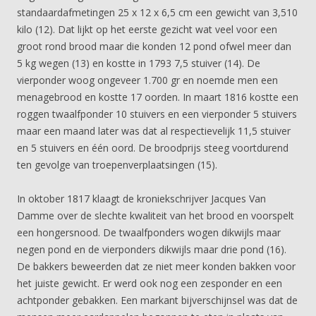
standaardafmetingen 25 x 12 x 6,5 cm een gewicht van 3,510
kilo (12). Dat lijkt op het eerste gezicht wat veel voor een
groot rond brood maar die konden 12 pond ofwel meer dan
5 kg wegen (13) en kostte in 1793 7,5 stuiver (14). De
vierponder woog ongeveer 1.700 gr en noemde men een
menagebrood en kostte 17 oorden. In maart 1816 kostte een
roggen twaalfponder 10 stuivers en een vierponder 5 stuivers
maar een maand later was dat al respectievelijk 11,5 stuiver
en 5 stuivers en één oord. De broodprijs steeg voortdurend
ten gevolge van troepenverplaatsingen (15).
In oktober 1817 klaagt de kroniekschrijver Jacques Van
Damme over de slechte kwaliteit van het brood en voorspelt
een hongersnood. De twaalfponders wogen dikwijls maar
negen pond en de vierponders dikwijls maar drie pond (16).
De bakkers beweerden dat ze niet meer konden bakken voor
het juiste gewicht. Er werd ook nog een zesponder en een
achtponder gebakken. Een markant bijverschijnsel was dat de