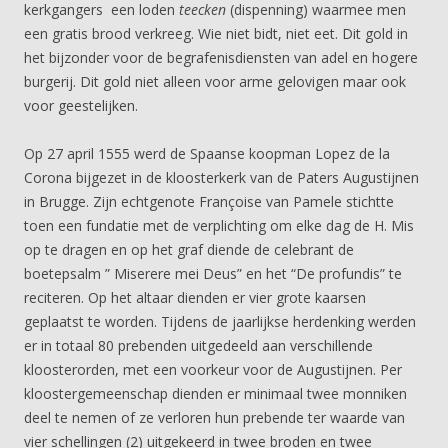
kerkgangers een loden
teecken
(dispenning) waarmee men
een gratis brood verkreeg. Wie niet bidt, niet eet. Dit gold in
het bijzonder voor de begrafenisdiensten van adel en hogere
burgerij. Dit gold niet alleen voor arme gelovigen maar ook
voor geestelijken.
Op 27 april 1555 werd de Spaanse koopman Lopez de la
Corona bijgezet in de kloosterkerk van de Paters Augustijnen
in Brugge. Zijn echtgenote Françoise van Pamele stichtte
toen een fundatie met de verplichting om elke dag de H. Mis
op te dragen en op het graf diende de celebrant de
boetepsalm ” Miserere mei Deus” en het “De profundis” te
reciteren. Op het altaar dienden er vier grote kaarsen
geplaatst te worden. Tijdens de jaarlijkse herdenking werden
er in totaal 80 prebenden uitgedeeld aan verschillende
kloosterorden, met een voorkeur voor de Augustijnen. Per
kloostergemeenschap dienden er minimaal twee monniken
deel te nemen of ze verloren hun prebende ter waarde van
vier schellingen (2) uitgekeerd in twee broden en twee