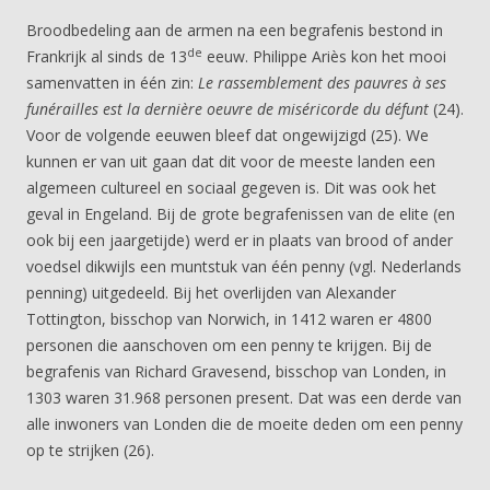
Broodbedeling aan de armen na een begrafenis bestond in
de
Frankrijk al sinds de 13
eeuw. Philippe Ariès kon het mooi
samenvatten in één zin:
Le rassemblement des pauvres à ses
funérailles est la dernière oeuvre de miséricorde du défunt
(24).
Voor de volgende eeuwen bleef dat ongewijzigd (25). We
kunnen er van uit gaan dat dit voor de meeste landen een
algemeen cultureel en sociaal gegeven is. Dit was ook het
geval in Engeland. Bij de grote begrafenissen van de elite (en
ook bij een jaargetijde) werd er in plaats van brood of ander
voedsel dikwijls een muntstuk van één penny (vgl. Nederlands
penning) uitgedeeld. Bij het overlijden van Alexander
Tottington, bisschop van Norwich, in 1412 waren er 4800
personen die aanschoven om een penny te krijgen. Bij de
begrafenis van Richard Gravesend, bisschop van Londen, in
1303 waren 31.968 personen present. Dat was een derde van
alle inwoners van Londen die de moeite deden om een penny
op te strijken (26).