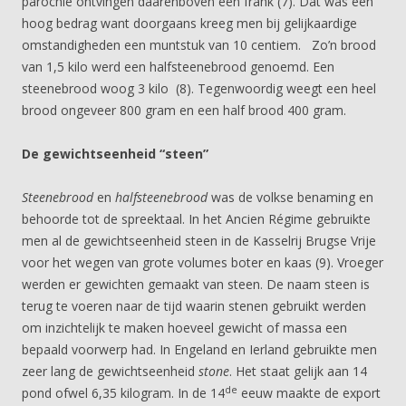
parochie ontvingen daarenboven één frank (7). Dat was een
hoog bedrag want doorgaans kreeg men bij gelijkaardige
omstandigheden een muntstuk van 10 centiem. Zo’n brood
van 1,5 kilo werd een halfsteenebrood genoemd. Een
steenebrood woog 3 kilo (8). Tegenwoordig weegt een heel
brood ongeveer 800 gram en een half brood 400 gram.
De gewichtseenheid “steen”
Steenebrood
en
halfsteenebrood
was de volkse benaming en
behoorde tot de spreektaal. In het Ancien Régime gebruikte
men al de gewichtseenheid steen in de Kasselrij Brugse Vrije
voor het wegen van grote volumes boter en kaas (9). Vroeger
werden er gewichten gemaakt van steen. De naam steen is
terug te voeren naar de tijd waarin stenen gebruikt werden
om inzichtelijk te maken hoeveel gewicht of massa een
bepaald voorwerp had. In Engeland en Ierland gebruikte men
zeer lang de gewichtseenheid
stone
. Het staat gelijk aan 14
de
pond ofwel 6,35 kilogram. In de 14
eeuw maakte de export