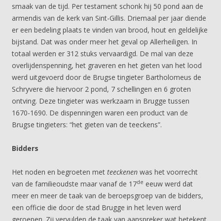
smaak van de tijd. Per testament schonk hij 50 pond aan de
armendis van de kerk van Sint-Gillis. Driemaal per jaar diende
er een bedeling plaats te vinden van brood, hout en geldelijke
bijstand. Dat was onder meer het geval op Allerheiligen. In
totaal werden er 312 stuks vervaardigd. De mal van deze
overlijdenspenning, het graveren en het gieten van het lood
werd uitgevoerd door de Brugse tingieter Bartholomeus de
Schryvere die hiervoor 2 pond, 7 schellingen en 6 groten
ontving. Deze tingieter was werkzaam in Brugge tussen
1670-1690. De dispenningen waren een product van de
Brugse tingieters: “het gieten van de teeckens”.
Bidders
Het noden en begroeten met
teeckenen
was het voorrecht
de
van de familieoudste maar vanaf de 17
eeuw werd dat
meer en meer de taak van de beroepsgroep van de bidders,
een officie die door de stad Brugge in het leven werd
geroepen. Zij vervulden de taak van aanspreker wat betekent