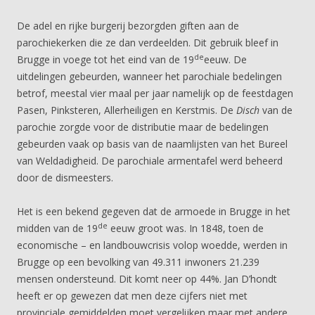
De adel en rijke burgerij bezorgden giften aan de
parochiekerken die ze dan verdeelden. Dit gebruik bleef in
de
Brugge in voege tot het eind van de 19
eeuw. De
uitdelingen gebeurden, wanneer het parochiale bedelingen
betrof, meestal vier maal per jaar namelijk op de feestdagen
Pasen, Pinksteren, Allerheiligen en Kerstmis. De
Disch
van de
parochie zorgde voor de distributie maar de bedelingen
gebeurden vaak op basis van de naamlijsten van het Bureel
van Weldadigheid. De parochiale armentafel werd beheerd
door de dismeesters.
Het is een bekend gegeven dat de armoede in Brugge in het
de
midden van de 19
eeuw groot was. In 1848, toen de
economische – en landbouwcrisis volop woedde, werden in
Brugge op een bevolking van 49.311 inwoners 21.239
mensen ondersteund. Dit komt neer op 44%. Jan D’hondt
heeft er op gewezen dat men deze cijfers niet met
provinciale gemiddelden moet vergelijken maar met andere