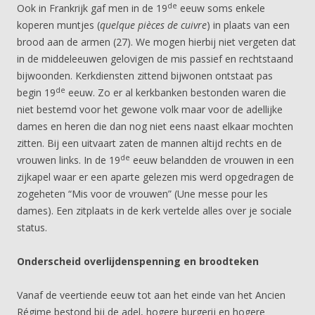
de
Ook in Frankrijk gaf men in de 19
eeuw soms enkele
koperen muntjes (
quelque pièces de cuivre
) in plaats van een
brood aan de armen (27). We mogen hierbij niet vergeten dat
in de middeleeuwen gelovigen de mis passief en rechtstaand
bijwoonden. Kerkdiensten zittend bijwonen ontstaat pas
de
begin 19
eeuw. Zo er al kerkbanken bestonden waren die
niet bestemd voor het gewone volk maar voor de adellijke
dames en heren die dan nog niet eens naast elkaar mochten
zitten. Bij een uitvaart zaten de mannen altijd rechts en de
de
vrouwen links. In de 19
eeuw belandden de vrouwen in een
zijkapel waar er een aparte gelezen mis werd opgedragen de
zogeheten “Mis voor de vrouwen” (Une messe pour les
dames). Een zitplaats in de kerk vertelde alles over je sociale
status.
Onderscheid overlijdenspenning en broodteken
Vanaf de veertiende eeuw tot aan het einde van het Ancien
Régime bestond bij de adel, hogere burgerij en hogere