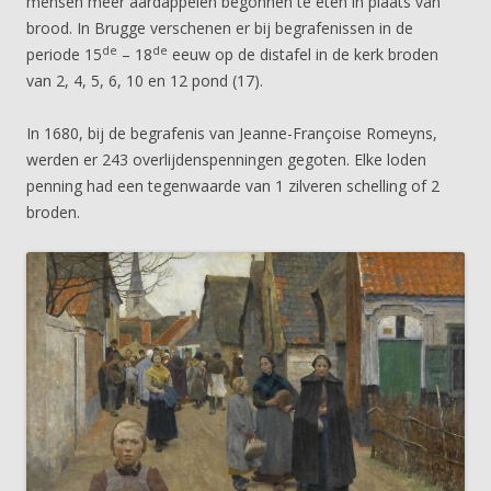
mensen meer aardappelen begonnen te eten in plaats van
brood. In Brugge verschenen er bij begrafenissen in de
de
de
periode 15
– 18
eeuw op de distafel in de kerk broden
van 2, 4, 5, 6, 10 en 12 pond (17).
In 1680, bij de begrafenis van Jeanne-Françoise Romeyns,
werden er 243 overlijdenspenningen gegoten. Elke loden
penning had een tegenwaarde van 1 zilveren schelling of 2
broden.