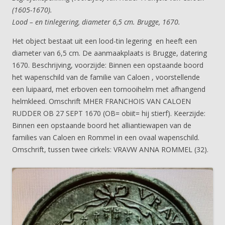
(1605-1670).
Lood – en tinlegering, diameter 6,5 cm. Brugge, 1670.
Het object bestaat uit een lood-tin legering en heeft een
diameter van 6,5 cm. De aanmaakplaats is Brugge, datering
1670. Beschrijving, voorzijde: Binnen een opstaande boord
het wapenschild van de familie van Caloen , voorstellende
een luipaard, met erboven een tornooihelm met afhangend
helmkleed. Omschrift MHER FRANCHOIS VAN CALOEN
RUDDER OB 27 SEPT 1670 (OB= obiit= hij stierf). Keerzijde:
Binnen een opstaande boord het alliantiewapen van de
families van Caloen en Rommel in een ovaal wapenschild.
Omschrift, tussen twee cirkels: VRAVW ANNA ROMMEL (32).