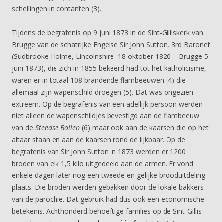
schellingen in contanten (3).
Tijdens de begrafenis op 9 juni 1873 in de Sint-Gilliskerk van
Brugge van de schatrijke Engelse Sir John Sutton, 3rd Baronet
(Sudbrooke Holme, Lincolnshire 18 oktober 1820 – Brugge 5
juni 1873), die zich in 1855 bekeerd had tot het katholicisme,
waren er in totaal 108 brandende flambeeuwen (4) die
allemaal zijn wapenschild droegen (5). Dat was ongezien
extreem. Op de begrafenis van een adellijk persoon werden
niet alleen de wapenschildjes bevestigd aan de flambeeuw
van de
Steedse Bollen
(6) maar ook aan de kaarsen die op het
altaar staan en aan de kaarsen rond de lijkbaar. Op de
begrafenis van Sir John Sutton in 1873 werden er 1200
broden van elk 1,5 kilo uitgedeeld aan de armen. Er vond
enkele dagen later nog een tweede en gelijke brooduitdeling
plaats. Die broden werden gebakken door de lokale bakkers
van de parochie. Dat gebruik had dus ook een economische
betekenis. Achthonderd behoeftige families op de Sint-Gillis