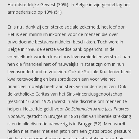
Hoofdstedelijke Gewest (30%). In België in zijn geheel lag het
armoederisico op 13% (51).
Er is nu , dank zij een sterke sociale zekerheid, het leefloon.
Het is een minimum inkomen voor de mensen die over
onvoldoende bestaansmiddelen beschikken. Toch werd in
België in 1986 de eerste voedselbank opgericht. In de
voedselbank worden kosteloos levensmiddelen verstrekt aan
hen die financieel niet of nauwelijks in staat zijn om in hun
levensonderhoud te voorzien. Ook de Sociale Kruidenier biedt
kwaliteitsvoeding en basisproducten aan voor wie het
financieel moeilijk heeft aan sterk verminderde prijzen. Ook
de katholieke Caritas van het Sint-Vincentiusgenootschap
(gesticht 16 april 1925) werkt in alle discretie om mensen te
helpen. Hetzelfde geldt voor
De Schamelen Arme
(
Les Pauvres
Honteux
, gesticht in Brugge in 1861) dat van liberale strekking
is en in alle discretie aanwezig is in Brugge (52). Men wordt
heden niet meer met een jeton om een gratis brood gestuurd
bij de bakker omdat men dan pas echt getekend naar huis