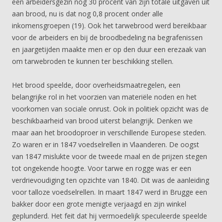
een arbeidersgezin nog 30 procent van zijn totale uitgaven uit
aan brood, nu is dat nog 0,8 procent onder alle
inkomensgroepen (19). Ook het tarwebrood werd bereikbaar
voor de arbeiders en bij de broodbedeling na begrafenissen
en jaargetijden maakte men er op den duur een erezaak van
om tarwebroden te kunnen ter beschikking stellen.
Het brood speelde, door overheidsmaatregelen, een
belangrijke rol in het voorzien van materiële noden en het
voorkomen van sociale onrust. Ook in politiek opzicht was de
beschikbaarheid van brood uiterst belangrijk. Denken we
maar aan het broodoproer in verschillende Europese steden.
Zo waren er in 1847 voedselrellen in Vlaanderen. De oogst
van 1847 mislukte voor de tweede maal en de prijzen stegen
tot ongekende hoogte. Voor tarwe en rogge was er een
verdrievoudiging ten opzichte van 1840. Dit was de aanleiding
voor talloze voedselrellen. In maart 1847 werd in Brugge een
bakker door een grote menigte verjaagd en zijn winkel
geplunderd. Het feit dat hij vermoedelijk speculeerde speelde