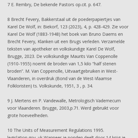
7 E. Rembry, De bekende Pastors op.cit. p. 647.
8 Brecht Fevery, Bakkerstaal uit de poederpapiertjes van
Karel De Wolf, in: Biekorf, 123 (2023), 4, p. 428-429. Zie voor
Karel De Wolf (1883-1948) het boek van Bruno Daems en
Brecht Fevery, Klanken uit een Brugs verleden. Verzamelde
teksten van apotheker en volkskundige Karel De Wolf,
Brugge, 2023. De volkskundige Maurits Van Coppenolle
(1910-1955) noemt de broden van 1,5 kilo “half stenen
broden”. M. Van Coppenolle, Uitvaartgebruiken in West-
Vlaanderen, in overdruk (Bond van de West-Vlaamse
Folkloristen) ts. Volkskunde, 1951, 3 , p. 34.
9 J. Mertens en P. Vandewalle, Metrologisch Vademecum
voor Vlaanderen. Brugge, 2003,p.71. Werd gebruikt voor
grote hoeveelheden.
10 The Units of Measurement Regulations 1995.
legislation.gov. uk Wanneer je ponden deelt door 14 krijg je