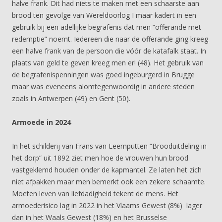
halve frank. Dit had niets te maken met een schaarste aan
brood ten gevolge van Wereldoorlog I maar kadert in een
gebruik bij een adellijke begrafenis dat men “offerande met
redemptie” noemt. Iedereen die naar de offerande ging kreeg
een halve frank van de persoon die vóór de katafalk staat. In
plaats van geld te geven kreeg men er! (48). Het gebruik van
de begrafenispenningen was goed ingeburgerd in Brugge
maar was eveneens alomtegenwoordig in andere steden
zoals in Antwerpen (49) en Gent (50).
Armoede in 2024
In het schilderij van Frans van Leemputten “Brooduitdeling in
het dorp” uit 1892 ziet men hoe de vrouwen hun brood
vastgeklemd houden onder de kapmantel. Ze laten het zich
niet afpakken maar men bemerkt ook een zekere schaamte.
Moeten leven van liefdadigheid tekent de mens. Het
armoederisico lag in 2022 in het Vlaams Gewest (8%) lager
dan in het Waals Gewest (18%) en het Brusselse