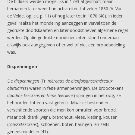
De bidders werden mogelijks in 1793 afgeschaft maar
hernamen later weer hun activiteiten tot zeker 1830 (A. Van
de Velde, op. cit. p. 11) of nog later tot in 1870 (40). In ieder
geval raakte het mondeling aanzeggen in verval toen de
gedrukte doodskaarten en later doodsbrieven algemene regel
werden. Op die gedrukte doodsberichten stond onderaan
dikwijls ook aangegeven of er wel of niet een broodbedeling
was.
Dispenningen
De
dispenningen
(Fr.
méreaux de bienfaisance/méreaux
obituaires
) waren in feite armenpenningen. De broodtekens
(
loodine teeckens en thine teeckens
) springen in het oog, ze
behoorden tot een vast gebruik. Maar er bestonden
verschillende soorten die men kon omruilen voor brood,
maar ook drank (wijn), brandhout, vlees, kleding, kousen
(
cousseteeckens
), schoenen, boter, haringen en zelfs
geneesmiddelen (41).