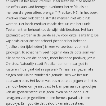
en komt uit het boek Prediker. Daar lezen we: “De mensen
die offers aan God brengen overkomt hetzelfde als de
mensen die geen offers brengen” (Prediker, 9:2). In het boek
Prediker staat ook dat de slimste mensen niet altijd rijk
worden. Het boek Prediker maakt deel uit van het Oude
Testament en behoort tot de wijsheidsliteratuur. Het kan
geplaatst worden in de vierde eeuw voor onze jaartelling. De
wijsheidsleraar die het schreef (herinner het bekende
“ijdelheid der ijdelheden”) is zeer verteerbaar voor niet-
gelovigen. Ik schat hem veel hoger in dan de optelsom van
alle parabels van die andere, meer bekende prediker, Jezus
Christus. Natuurlijk raadt Prediker aan om naar god te
luisteren (hoe gaat dat in zijn werk ?) maar aangezien alle
dingen ook lukken zonder die genade, zien we het nut
daarvan niet in. Het leven valt dus niet te begrijpen en het is
dan ook beter om je niet vast te klampen aan de sprookjes
van de godsdiensten: er is geen leven na de dood. Het
terugzien van je geliefden in een hemels paradijs is een
sprookje. Een god die dat belooft kan niet bestaan.