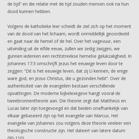
de tijd” en die relatie met de tijd zouden mensen ook na hun
dood kunnen hebben.
Volgens de katholieke leer scheidt de ziel zich op het moment
van de dood van het lichaam, wordt onmiddellijk geoordeeld
en gaat naar de hemel of de hel. Over het vagevuur, een
uitvinding uit de elfde eeuw, zullen we zedig zwijgen, we
gunnen iedereen een rechtstreekse hemelse gelukzaligheid. In
Johannes 17:3 omschrijft Jezus het eeuwige leven door te
zeggen: “Dit is het eeuwige leven, dat zij U kennen, de enige
ware god, en Jezus Christus, die u gezonden hebt”. Over de
authenticiteit van de evangeliën bestaan verschillende
opvattingen. De moderne bijbelexegese hangt vooral de
tweebronnentheorie aan. Die theorie zegt dat Mattheüs en
Lucas later zijn toegevoegd en dat beiden onafhankelijk van
elkaar gebaseerd zijn op het evangelie van Marcus. Het
evangelie van Johannes zou volgens deze theorie veeleer een
theologische constructie zijn. Het dateert van latere datum
(90-110).