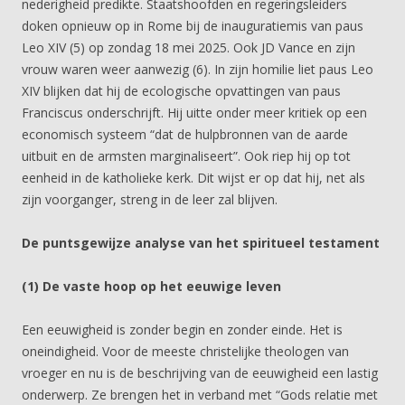
nederigheid predikte. Staatshoofden en regeringsleiders
doken opnieuw op in Rome bij de inauguratiemis van paus
Leo XIV (5) op zondag 18 mei 2025. Ook JD Vance en zijn
vrouw waren weer aanwezig (6). In zijn homilie liet paus Leo
XIV blijken dat hij de ecologische opvattingen van paus
Franciscus onderschrijft. Hij uitte onder meer kritiek op een
economisch systeem “dat de hulpbronnen van de aarde
uitbuit en de armsten marginaliseert”. Ook riep hij op tot
eenheid in de katholieke kerk. Dit wijst er op dat hij, net als
zijn voorganger, streng in de leer zal blijven.
De puntsgewijze analyse van het spiritueel testament
(1) De vaste hoop op het eeuwige leven
Een eeuwigheid is zonder begin en zonder einde. Het is
oneindigheid. Voor de meeste christelijke theologen van
vroeger en nu is de beschrijving van de eeuwigheid een lastig
onderwerp. Ze brengen het in verband met “Gods relatie met