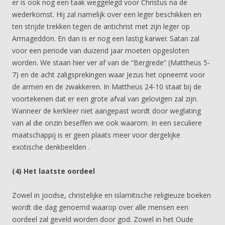
er is ook nog een taak weggelegd voor Christus na de
wederkomst. Hij zal namelijk over een leger beschikken en
ten strijde trekken tegen de antichrist met zijn leger op
Armageddon. En dan is er nog een lastig karwei: Satan zal
voor een periode van duizend jaar moeten opgesloten
worden. We staan hier ver af van de “Bergrede” (Mattheüs 5-
7) en de acht zaligsprekingen waar Jezus het opneemt voor
de armen en de zwakkeren. In Mattheüs 24-10 staat bij de
voortekenen dat er een grote afval van gelovigen zal zijn.
Wanneer de kerkleer niet aangepast wordt door weglating
van al die onzin beseffen we ook waarom. In een seculiere
maatschappij is er geen plaats meer voor dergelijke
exotische denkbeelden .
(4) Het laatste oordeel
Zowel in joodse, christelijke en islamitische religieuze boeken
wordt die dag genoemd waarop over alle mensen een
oordeel zal geveld worden door god. Zowel in het Oude