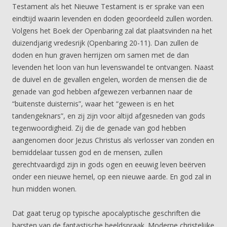
Testament als het Nieuwe Testament is er sprake van een
eindtijd waarin levenden en doden geoordeeld zullen worden.
Volgens het Boek der Openbaring zal dat plaatsvinden na het
duizendjarig vredesrijk (Openbaring 20-11). Dan zullen de
doden en hun graven herrijzen om samen met de dan
levenden het loon van hun levenswandel te ontvangen. Naast
de duivel en de gevallen engelen, worden de mensen die de
genade van god hebben afgewezen verbannen naar de
“buitenste duisternis”, waar het “geween is en het
tandengeknars”, en zij zijn voor altijd afgesneden van gods
tegenwoordigheid. Zij die de genade van god hebben
aangenomen door Jezus Christus als verlosser van zonden en
bemiddelaar tussen god en de mensen, zullen
gerechtvaardigd zijn in gods ogen en eeuwig leven beërven
onder een nieuwe hemel, op een nieuwe aarde. En god zal in
hun midden wonen.
Dat gaat terug op typische apocalyptische geschriften die
barsten van de fantastische beeldspraak. Moderne christelijke