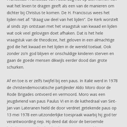
wat het leven te dragen geeft als een van de manieren om
dichter bij Christus te komen. De H. Franciscus wees het
lijden niet af: “draag uw deel van het lijden”. De Kerk worstelt
al sinds zijn ontstaan met het vraagstuk van kwaad en lijden
wat ook veel gelovigen doet afhaken. Dat is het hele
vraagstuk van de theodicee, het geloven in een almachtige
god die het kwaad en het lijden in de wereld toelaat. Ook
zonder zo’n god blijven er onschuldige kinderen sterven en
gaan de goede mensen dikwijls eerder dood dan grote
schurken.
Af en toe is er zelfs twijfel bij een paus. In Italië werd in 1978
de christendemocratische partijleider Aldo Moro door de
Rode Brigades ontvoerd en vermoord. Moro was een
jeugdvriend van paus Paulus VI en in de kathedraal van Sint-
Jan van Lateranen hield de door verdriet getekende paus op
13 mei 1978 een uitzonderlijke toespraak waarbij hij god ter
verantwoording riep. Hij deed dat door de beroemde