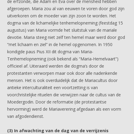
de erfzonde, die Adam en Eva over de mensheid hebben
afgeroepen. Maria zou al van eeuwen te voren door god zijn
uitverkoren om de moeder van zijn zoon te worden. Het
dogma van de lichamelijke tenhemelopneming (feestdag 15
augustus) van Maria vormde het sluitstuk van de mariale
devotie. Maria steeg niet zelf ten hemel maar werd door god
“met lichaam en ziel” in de hemel opgenomen. In 1950
kondigde paus Pius XII dit dogma van Maria-
Tenhemelopneming (ook bekend als “Maria-Hemelvaart”)
officieel af. Uiteraard werden die dogma’s door de
protestanten verworpen maar ook door alle nadenkende
mensen. Het is ook overduidelijk dat de Mariacultus door
antieke interculturaliteit een voortzetting is van
voorchristelijke rituelen die verwijzen naar de cultus van de
Moedergodin. Door de reformatie (de protestantse
hervorming) werd de Mariaverering afgedaan als een vorm
van afgodendienst.
(3) In afwachting van de dag van de verrijzenis