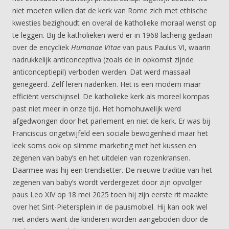
niet moeten willen dat de kerk van Rome zich met ethische
kwesties bezighoudt en overal de katholieke moraal wenst op
te leggen. Bij de katholieken werd er in 1968 lacherig gedaan
over de encycliek
Humanae Vitae
van paus Paulus VI, waarin
nadrukkelijk anticonceptiva (zoals de in opkomst zijnde
anticonceptiepil) verboden werden. Dat werd massaal
genegeerd. Zelf leren nadenken. Het is een modern maar
efficiënt verschijnsel. De katholieke kerk als moreel kompas
past niet meer in onze tijd. Het homohuwelijk werd
afgedwongen door het parlement en niet de kerk. Er was bij
Franciscus ongetwijfeld een sociale bewogenheid maar het
leek soms ook op slimme marketing met het kussen en
zegenen van baby’s en het uitdelen van rozenkransen.
Daarmee was hij een trendsetter. De nieuwe traditie van het
zegenen van baby’s wordt verdergezet door zijn opvolger
paus Leo XIV op 18 mei 2025 toen hij zijn eerste rit maakte
over het Sint-Pietersplein in de pausmobiel. Hij kan ook wel
niet anders want die kinderen worden aangeboden door de