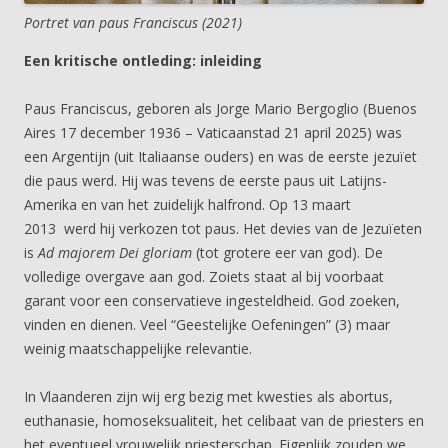
Portret van paus Franciscus (2021)
Een kritische ontleding: inleiding
Paus Franciscus, geboren als Jorge Mario Bergoglio (Buenos
Aires 17 december 1936 – Vaticaanstad 21 april 2025) was
een Argentijn (uit Italiaanse ouders) en was de eerste jezuïet
die paus werd. Hij was tevens de eerste paus uit Latijns-
Amerika en van het zuidelijk halfrond. Op 13 maart
2013 werd hij verkozen tot paus. Het devies van de Jezuïeten
is
Ad majorem Dei gloriam
(tot grotere eer van god). De
volledige overgave aan god. Zoiets staat al bij voorbaat
garant voor een conservatieve ingesteldheid. God zoeken,
vinden en dienen. Veel “Geestelijke Oefeningen” (3) maar
weinig maatschappelijke relevantie.
In Vlaanderen zijn wij erg bezig met kwesties als abortus,
euthanasie, homoseksualiteit, het celibaat van de priesters en
het eventueel vrouwelijk priesterschap. Eigenlijk zouden we