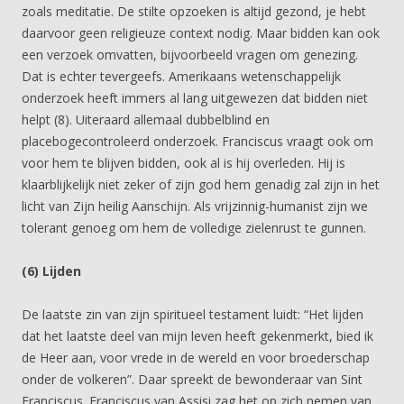
zoals meditatie. De stilte opzoeken is altijd gezond, je hebt
daarvoor geen religieuze context nodig. Maar bidden kan ook
een verzoek omvatten, bijvoorbeeld vragen om genezing.
Dat is echter tevergeefs. Amerikaans wetenschappelijk
onderzoek heeft immers al lang uitgewezen dat bidden niet
helpt (8). Uiteraard allemaal dubbelblind en
placebogecontroleerd onderzoek. Franciscus vraagt ook om
voor hem te blijven bidden, ook al is hij overleden. Hij is
klaarblijkelijk niet zeker of zijn god hem genadig zal zijn in het
licht van Zijn heilig Aanschijn. Als vrijzinnig-humanist zijn we
tolerant genoeg om hem de volledige zielenrust te gunnen.
(6) Lijden
De laatste zin van zijn spiritueel testament luidt: “Het lijden
dat het laatste deel van mijn leven heeft gekenmerkt, bied ik
de Heer aan, voor vrede in de wereld en voor broederschap
onder de volkeren”. Daar spreekt de bewonderaar van Sint
Franciscus. Franciscus van Assisi zag het op zich nemen van