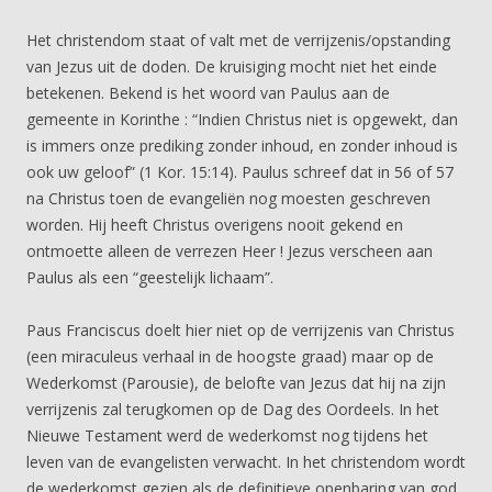
Het christendom staat of valt met de verrijzenis/opstanding
van Jezus uit de doden. De kruisiging mocht niet het einde
betekenen. Bekend is het woord van Paulus aan de
gemeente in Korinthe : “Indien Christus niet is opgewekt, dan
is immers onze prediking zonder inhoud, en zonder inhoud is
ook uw geloof” (1 Kor. 15:14). Paulus schreef dat in 56 of 57
na Christus toen de evangeliën nog moesten geschreven
worden. Hij heeft Christus overigens nooit gekend en
ontmoette alleen de verrezen Heer ! Jezus verscheen aan
Paulus als een “geestelijk lichaam”.
Paus Franciscus doelt hier niet op de verrijzenis van Christus
(een miraculeus verhaal in de hoogste graad) maar op de
Wederkomst (Parousie), de belofte van Jezus dat hij na zijn
verrijzenis zal terugkomen op de Dag des Oordeels. In het
Nieuwe Testament werd de wederkomst nog tijdens het
leven van de evangelisten verwacht. In het christendom wordt
de wederkomst gezien als de definitieve openbaring van god