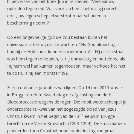
bijbelverzen van het boek Job in te roepen: “Verklaar uw
optreden tegen mij. Wat voor zin heeft het dat gij onrecht
doet, uw eigen schepsel verstoot maar schurken in
bescherming neemt ?”.
Op een ongevoelige god die zou bestaan buiten het
universum zitten wij niet te wachten. “Als God almachtig is
had hij de Holocaust kunnen voorkomen. Als Hij niet in staat
was hem tegen te houden, is Hij onmachtig en nutteloos, als
Hij hem wel had kunnen tegenhouden, maar verkoos het niet
te doen, is hij een monster” (9).
Er zijn natuurlijk gradaties van lijden. Op 14 mei 2015 was er
in Brugge op Hemelvaartsdag de afgelasting van de H.
Bloedprocessie wegens de regen. Die nooit wetenschappelijk
onderzochte relikwie van het zogezegde bloed van Jezus
de
Christus kwam in het begin van de 13
eeuw in Brugge
terecht na de Vierde Kruistocht (1203-1204). De kruisvaarders
plunderden toen Constantinopel onder leiding van graaf