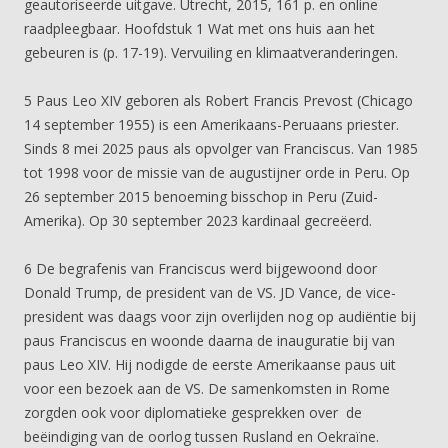
geautoriseerde uitgave. Utrecht, 2015, 161 p. en online
raadpleegbaar. Hoofdstuk 1 Wat met ons huis aan het
gebeuren is (p. 17-19). Vervuiling en klimaatveranderingen.
5 Paus Leo XIV geboren als Robert Francis Prevost (Chicago
14 september 1955) is een Amerikaans-Peruaans priester.
Sinds 8 mei 2025 paus als opvolger van Franciscus. Van 1985
tot 1998 voor de missie van de augustijner orde in Peru. Op
26 september 2015 benoeming bisschop in Peru (Zuid-
Amerika). Op 30 september 2023 kardinaal gecreëerd.
6 De begrafenis van Franciscus werd bijgewoond door
Donald Trump, de president van de VS. JD Vance, de vice-
president was daags voor zijn overlijden nog op audiëntie bij
paus Franciscus en woonde daarna de inauguratie bij van
paus Leo XIV. Hij nodigde de eerste Amerikaanse paus uit
voor een bezoek aan de VS. De samenkomsten in Rome
zorgden ook voor diplomatieke gesprekken over de
beëindiging van de oorlog tussen Rusland en Oekraïne.