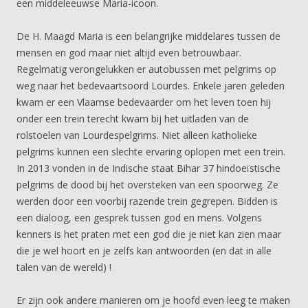
een middeleeuwse Maria-icoon.
De H. Maagd Maria is een belangrijke middelares tussen de
mensen en god maar niet altijd even betrouwbaar.
Regelmatig verongelukken er autobussen met pelgrims op
weg naar het bedevaartsoord Lourdes. Enkele jaren geleden
kwam er een Vlaamse bedevaarder om het leven toen hij
onder een trein terecht kwam bij het uitladen van de
rolstoelen van Lourdespelgrims. Niet alleen katholieke
pelgrims kunnen een slechte ervaring oplopen met een trein.
In 2013 vonden in de Indische staat Bihar 37 hindoeïstische
pelgrims de dood bij het oversteken van een spoorweg. Ze
werden door een voorbij razende trein gegrepen. Bidden is
een dialoog, een gesprek tussen god en mens. Volgens
kenners is het praten met een god die je niet kan zien maar
die je wel hoort en je zelfs kan antwoorden (en dat in alle
talen van de wereld) !
Er zijn ook andere manieren om je hoofd even leeg te maken