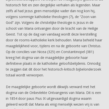
historisch feit en zien dergelijke verhalen als legenden. Maar
zelfs al had Jezus geen menselijke vader dan nog kon hij,
volgens sommige katholieke theologen (7), de “Zoon van
God” zijn. Volgens de christelijke theologie is Jezus in de
schoot van Maria ontvangen door de kracht van de Heilige
Geest. Tot op de dag van vandaag wordt deze leerstelling
door de rooms-katholieke kerk behouden. Maria behield haar
maagdelijkheid voor, tijdens en na de geboorte van Christus.
Op de concilies van Nicea (325) en Constantinopel (381)
kreeg het dogma van de maagdelijke geboorte haar
definitieve plaats in de katholieke geloofsbelijdenis. Onnodig
te zeggen dat dit door het historisch-kritisch bijbelonderzoek
totaal wordt verworpen.
De maagdelijke geboorte wordt dikwijls verward met het
dogma van de Onbevlekte Ontvangenis van Maria. Dit is een
in 1854 door paus Pius IX uitgevaardigd dogma waarin
geleerd wordt dat Maria als enig menselijk wezen vrij is van