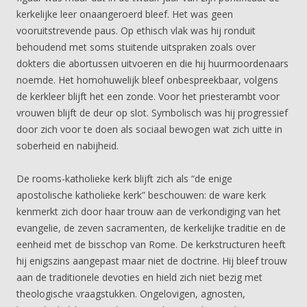
kerkelijke leer onaangeroerd bleef. Het was geen
vooruitstrevende paus. Op ethisch vlak was hij ronduit
behoudend met soms stuitende uitspraken zoals over
dokters die abortussen uitvoeren en die hij huurmoordenaars
noemde. Het homohuwelijk bleef onbespreekbaar, volgens
de kerkleer blijft het een zonde. Voor het priesterambt voor
vrouwen blijft de deur op slot. Symbolisch was hij progressief
door zich voor te doen als sociaal bewogen wat zich uitte in
soberheid en nabijheid.
De rooms-katholieke kerk blijft zich als “de enige
apostolische katholieke kerk” beschouwen: de ware kerk
kenmerkt zich door haar trouw aan de verkondiging van het
evangelie, de zeven sacramenten, de kerkelijke traditie en de
eenheid met de bisschop van Rome. De kerkstructuren heeft
hij enigszins aangepast maar niet de doctrine. Hij bleef trouw
aan de traditionele devoties en hield zich niet bezig met
theologische vraagstukken. Ongelovigen, agnosten,