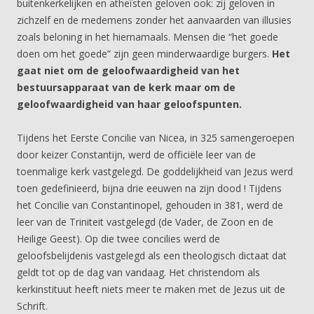
buitenkerkelijken en atheïsten geloven ook: zij geloven in
zichzelf en de medemens zonder het aanvaarden van illusies
zoals beloning in het hiernamaals. Mensen die “het goede
doen om het goede” zijn geen minderwaardige burgers.
Het
gaat niet om de geloofwaardigheid van het
bestuursapparaat van de kerk maar om de
geloofwaardigheid van haar geloofspunten.
Tijdens het Eerste Concilie van Nicea, in 325 samengeroepen
door keizer Constantijn, werd de officiële leer van de
toenmalige kerk vastgelegd. De goddelijkheid van Jezus werd
toen gedefinieerd, bijna drie eeuwen na zijn dood ! Tijdens
het Concilie van Constantinopel, gehouden in 381, werd de
leer van de Triniteit vastgelegd (de Vader, de Zoon en de
Heilige Geest). Op die twee concilies werd de
geloofsbelijdenis vastgelegd als een theologisch dictaat dat
geldt tot op de dag van vandaag. Het christendom als
kerkinstituut heeft niets meer te maken met de Jezus uit de
Schrift.