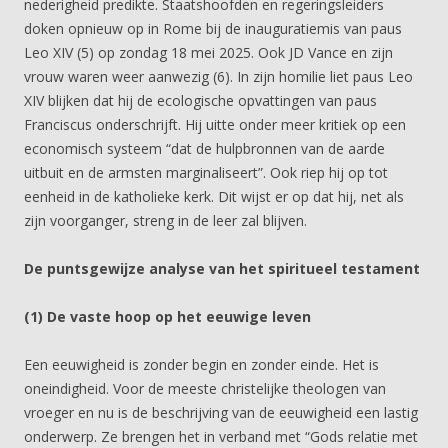
nederigheid predikte. Staatshoofden en regeringsleiders
doken opnieuw op in Rome bij de inauguratiemis van paus
Leo XIV (5) op zondag 18 mei 2025. Ook JD Vance en zijn
vrouw waren weer aanwezig (6). In zijn homilie liet paus Leo
XIV blijken dat hij de ecologische opvattingen van paus
Franciscus onderschrijft. Hij uitte onder meer kritiek op een
economisch systeem “dat de hulpbronnen van de aarde
uitbuit en de armsten marginaliseert”. Ook riep hij op tot
eenheid in de katholieke kerk. Dit wijst er op dat hij, net als
zijn voorganger, streng in de leer zal blijven.
De puntsgewijze analyse van het spiritueel testament
(1) De vaste hoop op het eeuwige leven
Een eeuwigheid is zonder begin en zonder einde. Het is
oneindigheid. Voor de meeste christelijke theologen van
vroeger en nu is de beschrijving van de eeuwigheid een lastig
onderwerp. Ze brengen het in verband met “Gods relatie met