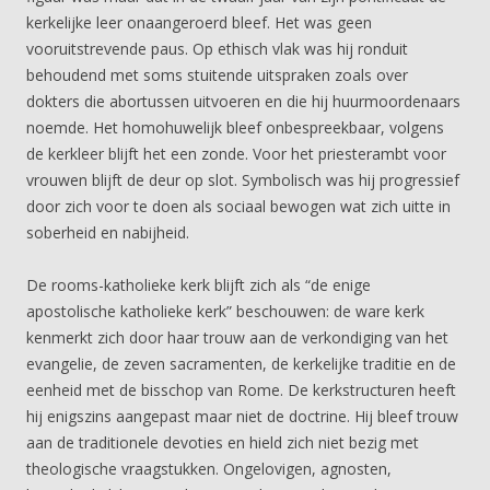
kerkelijke leer onaangeroerd bleef. Het was geen
vooruitstrevende paus. Op ethisch vlak was hij ronduit
behoudend met soms stuitende uitspraken zoals over
dokters die abortussen uitvoeren en die hij huurmoordenaars
noemde. Het homohuwelijk bleef onbespreekbaar, volgens
de kerkleer blijft het een zonde. Voor het priesterambt voor
vrouwen blijft de deur op slot. Symbolisch was hij progressief
door zich voor te doen als sociaal bewogen wat zich uitte in
soberheid en nabijheid.
De rooms-katholieke kerk blijft zich als “de enige
apostolische katholieke kerk” beschouwen: de ware kerk
kenmerkt zich door haar trouw aan de verkondiging van het
evangelie, de zeven sacramenten, de kerkelijke traditie en de
eenheid met de bisschop van Rome. De kerkstructuren heeft
hij enigszins aangepast maar niet de doctrine. Hij bleef trouw
aan de traditionele devoties en hield zich niet bezig met
theologische vraagstukken. Ongelovigen, agnosten,