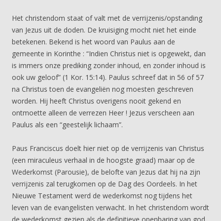
Het christendom staat of valt met de verrijzenis/opstanding
van Jezus uit de doden. De kruisiging mocht niet het einde
betekenen. Bekend is het woord van Paulus aan de
gemeente in Korinthe : “Indien Christus niet is opgewekt, dan
is immers onze prediking zonder inhoud, en zonder inhoud is
ook uw geloof” (1 Kor. 15:14). Paulus schreef dat in 56 of 57
na Christus toen de evangeliën nog moesten geschreven
worden. Hij heeft Christus overigens nooit gekend en
ontmoette alleen de verrezen Heer ! Jezus verscheen aan
Paulus als een “geestelijk lichaam”.
Paus Franciscus doelt hier niet op de verrijzenis van Christus
(een miraculeus verhaal in de hoogste graad) maar op de
Wederkomst (Parousie), de belofte van Jezus dat hij na zijn
verrijzenis zal terugkomen op de Dag des Oordeels. In het
Nieuwe Testament werd de wederkomst nog tijdens het
leven van de evangelisten verwacht. In het christendom wordt
de wederkomst gezien als de definitieve openbaring van god