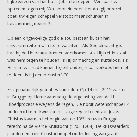
bijbelverzen van het boek Job in te roepen: “Verklaar uw
optreden tegen mij. Wat voor zin heeft het dat gij onrecht
doet, uw eigen schepsel verstoot maar schurken in
bescherming neemt ?”.
Op een ongevoelige god die zou bestaan buiten het
universum zitten wij niet te wachten. “Als God almachtig is
had hij de Holocaust kunnen voorkomen. Als Hij niet in staat
was hem tegen te houden, is Hij onmachtig en nutteloos, als
Hij hem wel had kunnen tegenhouden, maar verkoos het niet
te doen, is hij een monster” (9).
Er zijn natuurlijk gradaties van lijden. Op 14 mei 2015 was er
in Brugge op Hemelvaartsdag de afgelasting van de H.
Bloedprocessie wegens de regen. Die nooit wetenschappelijk
onderzochte relikwie van het zogezegde bloed van Jezus
de
Christus kwam in het begin van de 13
eeuw in Brugge
terecht na de Vierde Kruistocht (1203-1204). De kruisvaarders
plunderden toen Constantinopel onder leiding van graaf