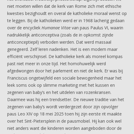
niet moeten willen dat de kerk van Rome zich met ethische
kwesties bezighoudt en overal de katholieke moraal wenst op
te leggen. Bij de katholieken werd er in 1968 lacherig gedaan
over de encycliek
Humanae Vitae
van paus Paulus VI, waarin
nadrukkelijk anticonceptiva (zoals de in opkomst zijnde
anticonceptiepil) verboden werden. Dat werd massaal
genegeerd. Zelf leren nadenken. Het is een modern maar
efficiënt verschijnsel. De katholieke kerk als moreel kompas
past niet meer in onze tijd. Het homohuwelijk werd
afgedwongen door het parlement en niet de kerk. Er was bij
Franciscus ongetwijfeld een sociale bewogenheid maar het
leek soms ook op slimme marketing met het kussen en
zegenen van baby’s en het uitdelen van rozenkransen.
Daarmee was hij een trendsetter. De nieuwe traditie van het
zegenen van baby’s wordt verdergezet door zijn opvolger
paus Leo XIV op 18 mei 2025 toen hij zijn eerste rit maakte
over het Sint-Pietersplein in de pausmobiel. Hij kan ook wel
niet anders want die kinderen worden aangeboden door de