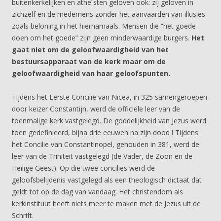
buitenkerkelijken en atheïsten geloven ook: zij geloven in
zichzelf en de medemens zonder het aanvaarden van illusies
zoals beloning in het hiernamaals. Mensen die “het goede
doen om het goede” zijn geen minderwaardige burgers.
Het
gaat niet om de geloofwaardigheid van het
bestuursapparaat van de kerk maar om de
geloofwaardigheid van haar geloofspunten.
Tijdens het Eerste Concilie van Nicea, in 325 samengeroepen
door keizer Constantijn, werd de officiële leer van de
toenmalige kerk vastgelegd. De goddelijkheid van Jezus werd
toen gedefinieerd, bijna drie eeuwen na zijn dood ! Tijdens
het Concilie van Constantinopel, gehouden in 381, werd de
leer van de Triniteit vastgelegd (de Vader, de Zoon en de
Heilige Geest). Op die twee concilies werd de
geloofsbelijdenis vastgelegd als een theologisch dictaat dat
geldt tot op de dag van vandaag. Het christendom als
kerkinstituut heeft niets meer te maken met de Jezus uit de
Schrift.