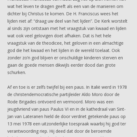
wat het leven te dragen geeft als een van de manieren om
dichter bij Christus te komen. De H. Franciscus wees het
lijden niet af: “draag uw deel van het lijden”. De Kerk worstelt
al sinds zijn ontstaan met het vraagstuk van kwaad en lijden
wat ook veel gelovigen doet afhaken. Dat is het hele
vraagstuk van de theodicee, het geloven in een almachtige
god die het kwaad en het lijden in de wereld toelaat. Ook
zonder zo’n god blijven er onschuldige kinderen sterven en
gaan de goede mensen dikwijls eerder dood dan grote
schurken.
Af en toe is er zelfs twijfel bij een paus. In Italië werd in 1978
de christendemocratische partijleider Aldo Moro door de
Rode Brigades ontvoerd en vermoord. Moro was een
jeugdvriend van paus Paulus VI en in de kathedraal van Sint-
Jan van Lateranen hield de door verdriet getekende paus op
13 mei 1978 een uitzonderlijke toespraak waarbij hij god ter
verantwoording riep. Hij deed dat door de beroemde