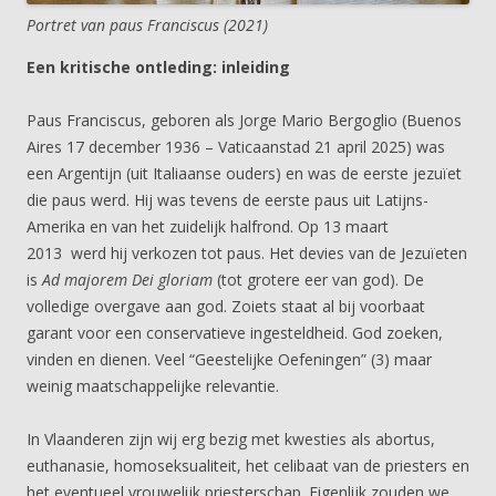
Portret van paus Franciscus (2021)
Een kritische ontleding: inleiding
Paus Franciscus, geboren als Jorge Mario Bergoglio (Buenos
Aires 17 december 1936 – Vaticaanstad 21 april 2025) was
een Argentijn (uit Italiaanse ouders) en was de eerste jezuïet
die paus werd. Hij was tevens de eerste paus uit Latijns-
Amerika en van het zuidelijk halfrond. Op 13 maart
2013 werd hij verkozen tot paus. Het devies van de Jezuïeten
is
Ad majorem Dei gloriam
(tot grotere eer van god). De
volledige overgave aan god. Zoiets staat al bij voorbaat
garant voor een conservatieve ingesteldheid. God zoeken,
vinden en dienen. Veel “Geestelijke Oefeningen” (3) maar
weinig maatschappelijke relevantie.
In Vlaanderen zijn wij erg bezig met kwesties als abortus,
euthanasie, homoseksualiteit, het celibaat van de priesters en
het eventueel vrouwelijk priesterschap. Eigenlijk zouden we