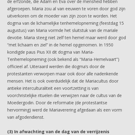
de erfzonde, die Adam en Eva over de mensheid hebben
afgeroepen. Maria zou al van eeuwen te voren door god zijn
uitverkoren om de moeder van zijn zoon te worden. Het
dogma van de lichamelijke tenhemelopneming (feestdag 15
augustus) van Maria vormde het sluitstuk van de mariale
devotie. Maria steeg niet zelf ten hemel maar werd door god
“met lichaam en ziel” in de hemel opgenomen. In 1950
kondigde paus Pius XII dit dogma van Maria-
Tenhemelopneming (ook bekend als “Maria-Hemelvaart”)
officieel af. Uiteraard werden die dogma’s door de
protestanten verworpen maar ook door alle nadenkende
mensen. Het is ook overduidelijk dat de Mariacultus door
antieke interculturaliteit een voortzetting is van
voorchristelijke rituelen die verwijzen naar de cultus van de
Moedergodin. Door de reformatie (de protestantse
hervorming) werd de Mariaverering afgedaan als een vorm
van afgodendienst.
(3) In afwachting van de dag van de verrijzenis