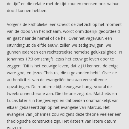
de tijd” en die relatie met de tijd zouden mensen ook na hun
dood kunnen hebben.
Volgens de katholieke leer scheidt de ziel zich op het moment
van de dood van het lichaam, wordt onmiddellijk geoordeeld
en gaat naar de hemel of de hel. Over het vagevuur, een
uitvinding uit de elfde eeuw, zullen we zedig zwijgen, we
gunnen iedereen een rechtstreekse hemelse gelukzaligheid. In
Johannes 17:3 omschrijft Jezus het eeuwige leven door te
zeggen: “Dit is het eeuwige leven, dat zij U kennen, de enige
ware god, en Jezus Christus, die u gezonden hebt”. Over de
authenticiteit van de evangeliën bestaan verschillende
opvattingen. De moderne bijbelexegese hangt vooral de
tweebronnentheorie aan. Die theorie zegt dat Mattheüs en
Lucas later zijn toegevoegd en dat beiden onafhankelijk van
elkaar gebaseerd zijn op het evangelie van Marcus. Het
evangelie van Johannes zou volgens deze theorie veeleer een
theologische constructie zijn. Het dateert van latere datum
(90-110).