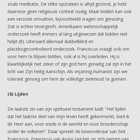
zoals meditatie. De stilte opzoeken is altijd gezond, je hebt
daarvoor geen religieuze context nodig. Maar bidden kan ook
een verzoek omvatten, bijvoorbeeld vragen om genezing.
Dat is echter tevergeefs. Amerikaans wetenschappelijk
onderzoek heeft immers al lang uitgewezen dat bidden niet
helpt (8). Uiteraard allemaal dubbelblind en
placebogecontroleerd onderzoek. Franciscus vraagt ook om
voor hem te blijven bidden, ook al is hij overleden. Hij is
klaarblijkelijk niet zeker of zijn god hem genadig zal zijn in het
licht van Zijn heilig Aanschijn. Als vrijzinnig-humanist zijn we
tolerant genoeg om hem de volledige zielenrust te gunnen.
(6) Lijden
De laatste zin van zijn spiritueel testament luidt: “Het lijden
dat het laatste deel van mijn leven heeft gekenmerkt, bied ik
de Heer aan, voor vrede in de wereld en voor broederschap
onder de volkeren”. Daar spreekt de bewonderaar van Sint
Franciscus. Franciscus van Assisi zag het op zich nemen van