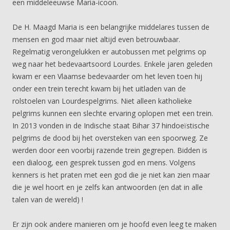
een middeleeuwse Maria-icoon.
De H. Maagd Maria is een belangrijke middelares tussen de
mensen en god maar niet altijd even betrouwbaar.
Regelmatig verongelukken er autobussen met pelgrims op
weg naar het bedevaartsoord Lourdes. Enkele jaren geleden
kwam er een Vlaamse bedevaarder om het leven toen hij
onder een trein terecht kwam bij het uitladen van de
rolstoelen van Lourdespelgrims. Niet alleen katholieke
pelgrims kunnen een slechte ervaring oplopen met een trein.
In 2013 vonden in de Indische staat Bihar 37 hindoeïstische
pelgrims de dood bij het oversteken van een spoorweg. Ze
werden door een voorbij razende trein gegrepen. Bidden is
een dialoog, een gesprek tussen god en mens. Volgens
kenners is het praten met een god die je niet kan zien maar
die je wel hoort en je zelfs kan antwoorden (en dat in alle
talen van de wereld) !
Er zijn ook andere manieren om je hoofd even leeg te maken