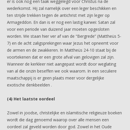
er is ook nog een taak weggelegd voor Christus na de
wederkomst. Hij zal namelijk over een leger beschikken en
ten strijde trekken tegen de antichrist met zijn leger op
Armageddon. En dan is er nog een lastig karwei: Satan zal
voor een periode van duizend jaar moeten opgesloten
worden. We staan hier ver af van de “Bergrede” (Mattheüs 5-
7) en de acht zaligsprekingen waar Jezus het opneemt voor
de armen en de zwakkeren. In Mattheüs 24-10 staat bij de
voortekenen dat er een grote afval van gelovigen zal zijn.
Wanneer de kerkleer niet aangepast wordt door weglating
van al die onzin beseffen we ook waarom. In een seculiere
maatschappij is er geen plaats meer voor dergelijke
exotische denkbeelden .
(4) Het laatste oordeel
Zowel in joodse, christelijke en islamitische religieuze boeken
wordt die dag genoemd waarop over alle mensen een
oordeel zal geveld worden door god. Zowel in het Oude