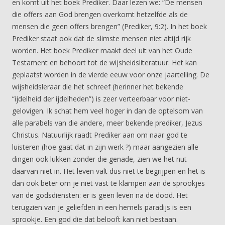
en komt uit het boek Prediker. Daar lezen we: “De mensen
die offers aan God brengen overkomt hetzelfde als de
mensen die geen offers brengen” (Prediker, 9:2). In het boek
Prediker staat ook dat de slimste mensen niet altijd rijk
worden. Het boek Prediker maakt deel uit van het Oude
Testament en behoort tot de wijsheidsliteratuur. Het kan
geplaatst worden in de vierde eeuw voor onze jaartelling. De
wijsheidsleraar die het schreef (herinner het bekende
“ijdelheid der ijdelheden”) is zeer verteerbaar voor niet-
gelovigen. Ik schat hem veel hoger in dan de optelsom van
alle parabels van die andere, meer bekende prediker, Jezus
Christus. Natuurlijk raadt Prediker aan om naar god te
luisteren (hoe gaat dat in zijn werk ?) maar aangezien alle
dingen ook lukken zonder die genade, zien we het nut
daarvan niet in. Het leven valt dus niet te begrijpen en het is
dan ook beter om je niet vast te klampen aan de sprookjes
van de godsdiensten: er is geen leven na de dood. Het
terugzien van je geliefden in een hemels paradijs is een
sprookje. Een god die dat belooft kan niet bestaan.