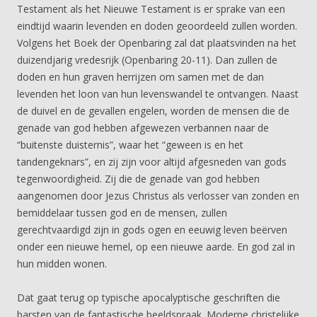
Testament als het Nieuwe Testament is er sprake van een
eindtijd waarin levenden en doden geoordeeld zullen worden.
Volgens het Boek der Openbaring zal dat plaatsvinden na het
duizendjarig vredesrijk (Openbaring 20-11). Dan zullen de
doden en hun graven herrijzen om samen met de dan
levenden het loon van hun levenswandel te ontvangen. Naast
de duivel en de gevallen engelen, worden de mensen die de
genade van god hebben afgewezen verbannen naar de
“buitenste duisternis”, waar het “geween is en het
tandengeknars”, en zij zijn voor altijd afgesneden van gods
tegenwoordigheid. Zij die de genade van god hebben
aangenomen door Jezus Christus als verlosser van zonden en
bemiddelaar tussen god en de mensen, zullen
gerechtvaardigd zijn in gods ogen en eeuwig leven beërven
onder een nieuwe hemel, op een nieuwe aarde. En god zal in
hun midden wonen.
Dat gaat terug op typische apocalyptische geschriften die
barsten van de fantastische beeldspraak. Moderne christelijke