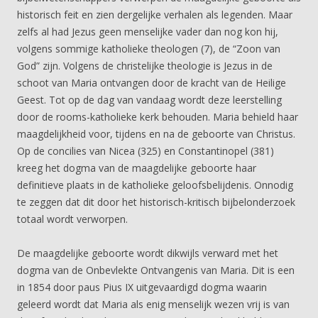
historisch feit en zien dergelijke verhalen als legenden. Maar
zelfs al had Jezus geen menselijke vader dan nog kon hij,
volgens sommige katholieke theologen (7), de “Zoon van
God” zijn. Volgens de christelijke theologie is Jezus in de
schoot van Maria ontvangen door de kracht van de Heilige
Geest. Tot op de dag van vandaag wordt deze leerstelling
door de rooms-katholieke kerk behouden. Maria behield haar
maagdelijkheid voor, tijdens en na de geboorte van Christus.
Op de concilies van Nicea (325) en Constantinopel (381)
kreeg het dogma van de maagdelijke geboorte haar
definitieve plaats in de katholieke geloofsbelijdenis. Onnodig
te zeggen dat dit door het historisch-kritisch bijbelonderzoek
totaal wordt verworpen.
De maagdelijke geboorte wordt dikwijls verward met het
dogma van de Onbevlekte Ontvangenis van Maria. Dit is een
in 1854 door paus Pius IX uitgevaardigd dogma waarin
geleerd wordt dat Maria als enig menselijk wezen vrij is van