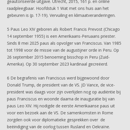
geautoriseerde uitgave. Utrecht, 2015, 161 p. en online
raadpleegbaar. Hoofdstuk 1 Wat met ons huis aan het
gebeuren is (p. 17-19). Vervuiling en klimaatveranderingen.
5 Paus Leo XIV geboren als Robert Francis Prevost (Chicago
14 september 1955) is een Amerikaans-Peruaans priester.
Sinds 8 mei 2025 paus als opvolger van Franciscus. Van 1985
tot 1998 voor de missie van de augustijner orde in Peru. Op
26 september 2015 benoeming bisschop in Peru (Zuid-
Amerika). Op 30 september 2023 kardinaal gecreëerd.
6 De begrafenis van Franciscus werd bijgewoond door
Donald Trump, de president van de VS. JD Vance, de vice-
president was daags voor zijn overlijden nog op audiëntie bij
paus Franciscus en woonde daarna de inauguratie bij van
paus Leo XIV. Hij nodigde de eerste Amerikaanse paus uit
voor een bezoek aan de VS. De samenkomsten in Rome
zorgden ook voor diplomatieke gesprekken over de
beëindiging van de oorlog tussen Rusland en Oekraïne.