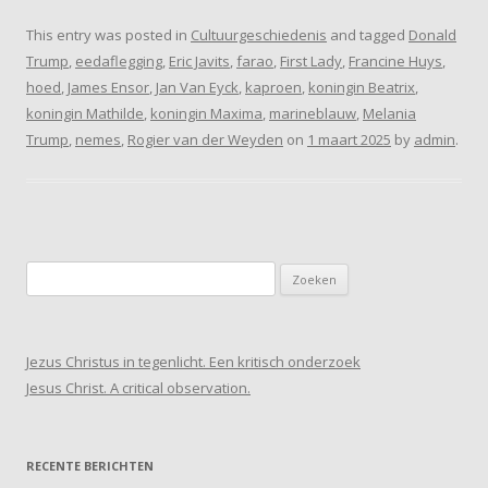
This entry was posted in
Cultuurgeschiedenis
and tagged
Donald
Trump
,
eedaflegging
,
Eric Javits
,
farao
,
First Lady
,
Francine Huys
,
hoed
,
James Ensor
,
Jan Van Eyck
,
kaproen
,
koningin Beatrix
,
koningin Mathilde
,
koningin Maxima
,
marineblauw
,
Melania
Trump
,
nemes
,
Rogier van der Weyden
on
1 maart 2025
by
admin
.
Zoeken
naar:
Jezus Christus in tegenlicht. Een kritisch onderzoek
Jesus Christ. A critical observation.
RECENTE BERICHTEN