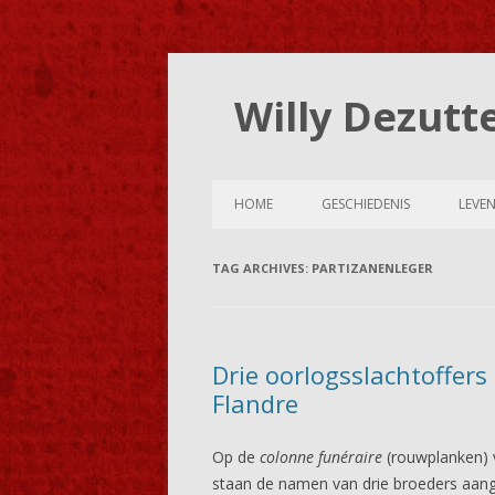
Willy Dezutt
HOME
GESCHIEDENIS
LEVE
TAG ARCHIVES:
PARTIZANENLEGER
Drie oorlogsslachtoffers
Flandre
Op de
colonne funéraire
(rouwplanken) v
staan de namen van drie broeders aang