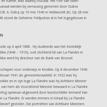
 en Kanne, was daarbij cruciaal. Het Fort van Eben-
kanaal werden bij verrassing genomen door Duitse
 Cdt. A. Dalcq op 10 mei 1940 in Veldwezelt (6). Op 28 mei
40 stond de Geheime Feldpolizei al in het logegebouw in
5)
ode op 6 april 1888 . Hij studeerde aan het Koninklijk
be (1846 – 1910), ooit stichtend lid van La Flandre in
kke werd hij directeur van de Bank van Brussel.
al schepen voor onderwijs in Knokke. Op 8 december 1940
bruari 1941 als gemeenteraadslid. In 1932 was hij
kke en in zijn loge La Flandre was hij
Achtbare Meester
t van hem als Voorzittend Meester bewaard in La Flandre
oorlog opnieuw uitgevoerd door kunstschilder Armand Van
n La Flandre. Er werden immers in totaal bij La Flandre
 olieverf gestolen. Die portretten van Achtbare Meesters