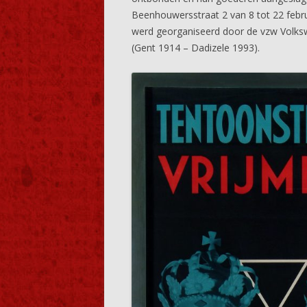
Beenhouwersstraat 2 van 8 tot 22 febru
werd georganiseerd door de vzw Volksw
(Gent 1914 – Dadizele 1993).