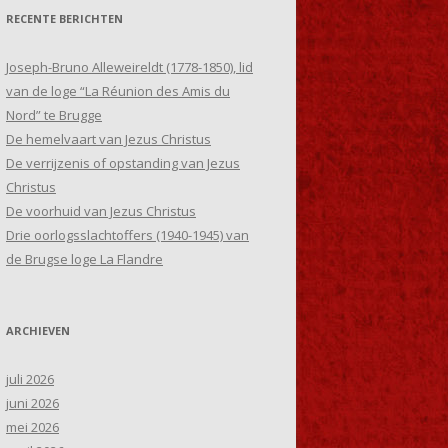
RECENTE BERICHTEN
Joseph-Bruno Alleweireldt (1778-1850), lid
van de loge “La Réunion des Amis du
Nord” te Brugge
De hemelvaart van Jezus Christus
De verrijzenis of opstanding van Jezus
Christus
De voorhuid van Jezus Christus
Drie oorlogsslachtoffers (1940-1945) van
de Brugse loge La Flandre
ARCHIEVEN
juli 2026
juni 2026
mei 2026