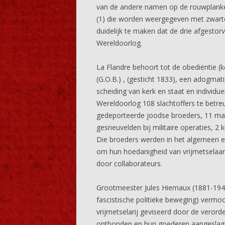
van de andere namen op de rouwplanke
(1) die worden weergegeven met zwarte 
duidelijk te maken dat de drie afgest
Wereldoorlog.
La Flandre behoort tot de obediëntie (
(G.O.B.) , (gesticht 1833), een adogmati
scheiding van kerk en staat en individu
Wereldoorlog 108 slachtoffers te betre
gedeporteerde joodse broeders, 11 ma
gesneuvelden bij militaire operaties, 2 
Die broeders werden in het algemeen 
om hun hoedanigheid van vrijmetselaar
door collaborateurs.
Grootmeester Jules Hiernaux (1881-1944)
fascistische politieke beweging) vermoo
vrijmetselarij geviseerd door de veror
ontbonden en hun goederen aangeslage