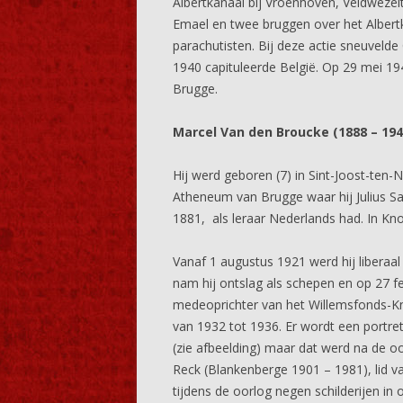
Albertkanaal bij Vroenhoven, Veldwezelt
Emael en twee bruggen over het Albert
parachutisten. Bij deze actie sneuvelde
1940 capituleerde België. Op 29 mei 19
Brugge.
Marcel Van den Broucke (1888 – 194
Hij werd geboren (7) in Sint-Joost-ten-N
Atheneum van Brugge waar hij Julius Sab
1881, als leraar Nederlands had. In Kno
Vanaf 1 augustus 1921 werd hij libera
nam hij ontslag als schepen en op 27 fe
medeoprichter van het Willemsfonds-Kno
van 1932 tot 1936. Er wordt een portre
(zie afbeelding) maar dat werd na de 
Reck (Blankenberge 1901 – 1981), lid va
tijdens de oorlog negen schilderijen in