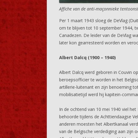
Affiche van de anti-maçonnieke tentoonst
Per 1 maart 1943 sloeg de DeVlag (Dui
om te blijven tot 10 september 1944, 
Canadezen. De leider van de DeVlag wa
later kon gearresteerd worden en veroo
Albert Dalcq (1900 – 1940)
Albert Dalcq werd geboren in Couvin o
beroepsofficier te worden in het Belgi
artillerie-luitenant en zijn benoeming to
mobilisatietijd werd hij kapitein-comma
In de ochtend van 10 mei 1940 viel het 
behoorde tijdens de Achttiendaagse Vel
anderen moesten het Albertkanaal verd
van de Belgische verdediging aan zijn 