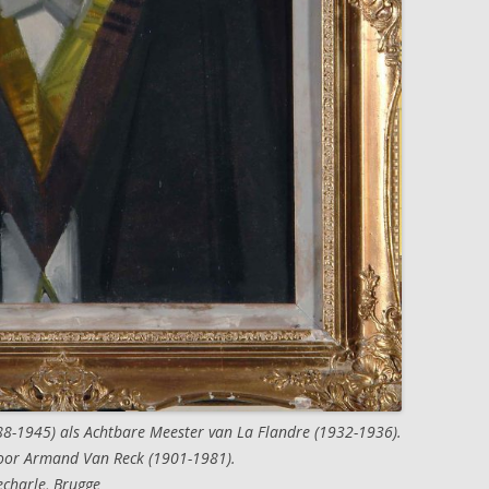
88-1945) als Achtbare Meester van La Flandre (1932-1936).
, door Armand Van Reck (1901-1981).
echarle, Brugge