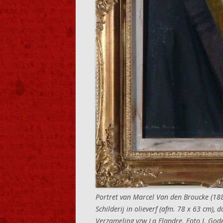
Portret van Marcel Van den Broucke (18
Schilderij in olieverf (afm. 78 x 63 cm)
Verzameling vzw La Flandre. Foto J. God