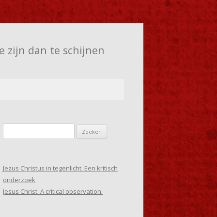
e zijn dan te schijnen
Zoeken
naar:
Jezus Christus in tegenlicht. Een kritisch
onderzoek
Jesus Christ. A critical observation.