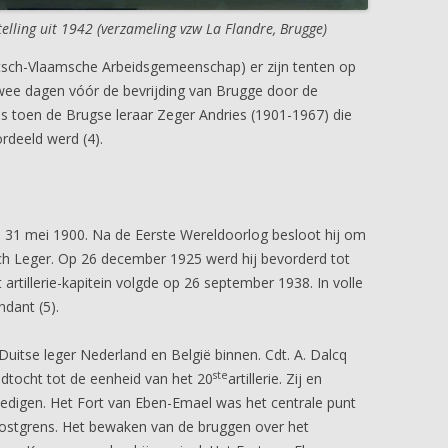
elling uit 1942 (verzameling vzw La Flandre, Brugge)
tsch-Vlaamsche Arbeidsgemeenschap) er zijn tenten op
twee dagen vóór de bevrijding van Brugge door de
s toen de Brugse leraar Zeger Andries (1901-1967) die
rdeeld werd (4).
p 31 mei 1900. Na de Eerste Wereldoorlog besloot hij om
sch Leger. Op 26 december 1925 werd hij bevorderd tot
t artillerie-kapitein volgde op 26 september 1938. In volle
ndant (5).
Duitse leger Nederland en België binnen. Cdt. A. Dalcq
ste
dtocht tot de eenheid van het 20
artillerie. Zij en
edigen. Het Fort van Eben-Emael was het centrale punt
oostgrens. Het bewaken van de bruggen over het