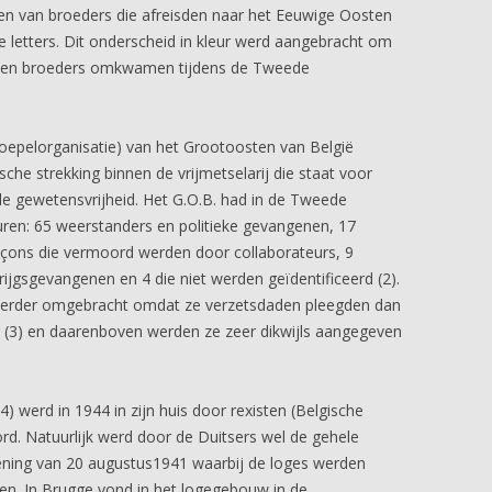
n van broeders die afreisden naar het Eeuwige Oosten
letters. Dit onderscheid in kleur werd aangebracht om
orven broeders omkwamen tijdens de Tweede
koepelorganisatie) van het Grootoosten van België
sche strekking binnen de vrijmetselarij die staat voor
ele gewetensvrijheid. Het G.O.B. had in de Tweede
uren: 65 weerstanders en politieke gevangenen, 17
çons die vermoord werden door collaborateurs, 9
krijgsgevangenen en 4 die niet werden geïdentificeerd (2).
eerder omgebracht omdat ze verzetsdaden pleegden dan
 (3) en daarenboven werden ze zeer dikwijls aangegeven
 werd in 1944 in zijn huis door rexisten (Belgische
rd. Natuurlijk werd door de Duitsers wel de gehele
dening van 20 augustus1941 waarbij de loges werden
n. In Brugge vond in het logegebouw in de