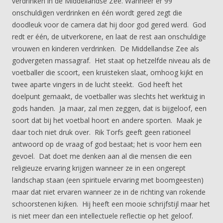
verdrinken in de Middellandse Zee. Wanneer er 99
onschuldigen verdrinken en één wordt gered zegt die
doodleuk voor de camera dat hij door god gered werd. God
redt er één, de uitverkorene, en laat de rest aan onschuldige
vrouwen en kinderen verdrinken. De Middellandse Zee als
godvergeten massagraf. Het staat op hetzelfde niveau als de
voetballer die scoort, een kruisteken slaat, omhoog kijkt en
twee aparte vingers in de lucht steekt. God heeft het
doelpunt gemaakt, de voetballer was slechts het werktuig in
gods handen. Ja maar, zal men zeggen, dat is bijgeloof, een
soort dat bij het voetbal hoort en andere sporten. Maak je
daar toch niet druk over. Rik Torfs geeft geen rationeel
antwoord op de vraag of god bestaat; het is voor hem een
gevoel. Dat doet me denken aan al die mensen die een
religieuze ervaring krijgen wanneer ze in een ongerept
landschap staan (een spirituele ervaring met boomgeesten)
maar dat niet ervaren wanneer ze in de richting van rokende
schoorstenen kijken. Hij heeft een mooie schrijfstijl maar het
is niet meer dan een intellectuele reflectie op het geloof.