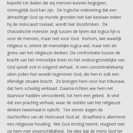
beperkt tot daden die wij mensen kunnen begrijpen,
onmogelijk God kan zijn. De logische redenering dat een
almachtige God op morele gronden niet kan bestaan indien
hij de Holocaust toelaat, wordt hier doorbroken. De
chassidische meester zegt tussen de lijnen dat logica fijn is
voor de mensen, maar niet voor God. Kortom, wie waarlijk
religieus is, erkent de menselijke logica wel, maar niet als
grens van het religieuze denken. De confrontatie tussen de
kracht van het menselijke brein en het ondoorgrondelijke van
God speelt ook in volgend verhaal. In een concentratiekamp
uiten joden hun woede tegenover God, die hen in zulk een
ellendige situatie bracht. Ze brengen hem voor hun tribunaal,
dat hem schuldig verklaart. Daarna richten wie hem net
daarvoor hadden veroordeeld, tot hem een gebed. Ik vind
dat een prachtig verhaal, waar de sterkte van het religieuze
denken tweemaal in oplicht. Ten eerste dagen de
slachtoffers van de Holocaust God uit. Braafheid is allerminst
een religieuze houding. Wie God ernstig neemt, reageert niet
op hem met onverschilligheid. De idee dat de mens God ter