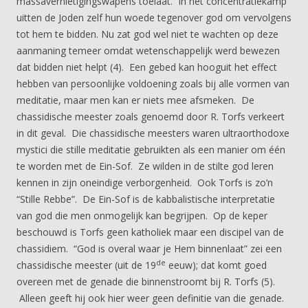
massavernietigingswapens toelaat. In het concentratiekamp
uitten de Joden zelf hun woede tegenover god om vervolgens
tot hem te bidden. Nu zat god wel niet te wachten op deze
aanmaning temeer omdat wetenschappelijk werd bewezen
dat bidden niet helpt (4). Een gebed kan hooguit het effect
hebben van persoonlijke voldoening zoals bij alle vormen van
meditatie, maar men kan er niets mee afsmeken. De
chassidische meester zoals genoemd door R. Torfs verkeert
in dit geval. Die chassidische meesters waren ultraorthodoxe
mystici die stille meditatie gebruikten als een manier om één
te worden met de Ein-Sof. Ze wilden in de stilte god leren
kennen in zijn oneindige verborgenheid. Ook Torfs is zo’n
“Stille Rebbe”. De Ein-Sof is de kabbalistische interpretatie
van god die men onmogelijk kan begrijpen. Op de keper
beschouwd is Torfs geen katholiek maar een discipel van de
chassidiem. “God is overal waar je Hem binnenlaat” zei een
de
chassidische meester (uit de 19
eeuw); dat komt goed
overeen met de genade die binnenstroomt bij R. Torfs (5).
Alleen geeft hij ook hier weer geen definitie van die genade.