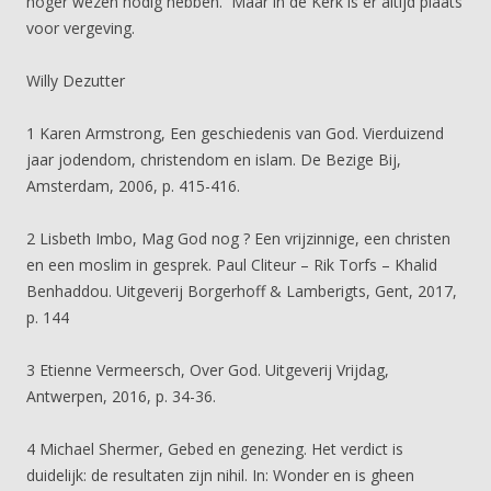
hoger wezen nodig hebben. Maar in de Kerk is er altijd plaats
voor vergeving.
Willy Dezutter
1 Karen Armstrong, Een geschiedenis van God. Vierduizend
jaar jodendom, christendom en islam. De Bezige Bij,
Amsterdam, 2006, p. 415-416.
2 Lisbeth Imbo, Mag God nog ? Een vrijzinnige, een christen
en een moslim in gesprek. Paul Cliteur – Rik Torfs – Khalid
Benhaddou. Uitgeverij Borgerhoff & Lamberigts, Gent, 2017,
p. 144
3 Etienne Vermeersch, Over God. Uitgeverij Vrijdag,
Antwerpen, 2016, p. 34-36.
4 Michael Shermer, Gebed en genezing. Het verdict is
duidelijk: de resultaten zijn nihil. In: Wonder en is gheen