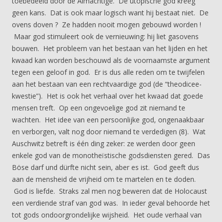
toebedeeld door de Almachtige. De utopische god kreeg
geen kans. Dat is ook maar logisch want hij bestaat niet. De
ovens doven ? Ze hadden nooit mogen gebouwd worden !
Maar god stimuleert ook de vernieuwing: hij liet gasovens
bouwen. Het probleem van het bestaan van het lijden en het
kwaad kan worden beschouwd als de voornaamste argument
tegen een geloof in god. Er is dus alle reden om te twijfelen
aan het bestaan van een rechtvaardige god (de “theodicee-
kwestie”). Het is ook het verhaal over het kwaad dat goede
mensen treft. Op een ongevoelige god zit niemand te
wachten. Het idee van een persoonlijke god, ongenaakbaar
en verborgen, valt nog door niemand te verdedigen (8). Wat
Auschwitz betreft is één ding zeker: ze werden door geen
enkele god van de monotheïstische godsdiensten gered. Das
Böse darf und dürfte nicht sein, aber es ist. God geeft dus
aan de mensheid de vrijheid om te martelen en te doden.
God is liefde. Straks zal men nog beweren dat de Holocaust
een verdiende straf van god was. In ieder geval behoorde het
tot gods ondoorgrondelijke wijsheid. Het oude verhaal van