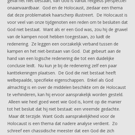
geval het niet-bestaan, van God is vanuit religieus perspectief
onaanvaardbaar. God en de Holocaust, ziedaar een thema
dat deze problematiek haarscherp illustreert. De Holocaust is
voor veel van onze tijdgenoten een reden om te besluiten dat
God niet bestaat. Want als er een God was, zou hij de gruwel
van de kampen nooit hebben toegestaan, zo luidt de
redenering. Ze leggen een oorzakelijk verband tussen de
kampen en het niet-bestaan van God. Dat gebeurt aan de
hand van een logische redenering die tot een duidelijke
conclusie leidt. Nu kun je bij de redenering zelf een paar
kanttekeningen plaatsen. De God die niet bestaat heeft
welbepaalde, specifieke eigenschappen. Enkel als God
almachtig is en over de middelen beschikte om de Holocaust
te verhinderen, kan hij ervoor aansprakelijk worden gesteld.
Alleen wie heel goed weet wie God is, komt op die manier
tot het besluit dat hij niet bestaat: een vreemde gedachte.
Maar dit terzijde. Want Gods aansprakelijkheid voor de
Holocaust is een thema dat nadere analyse verdient. Zo
schreef een chassidische meester dat een God die zich