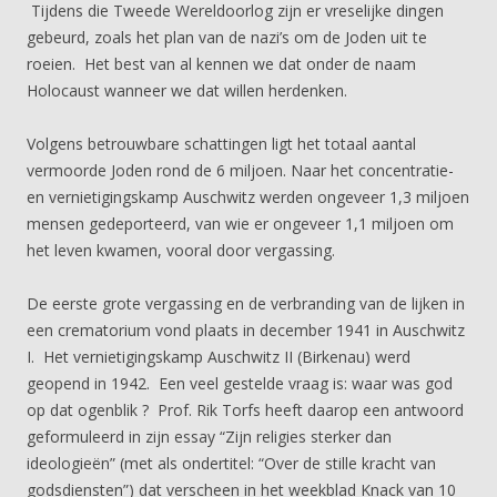
Tijdens die Tweede Wereldoorlog zijn er vreselijke dingen
gebeurd, zoals het plan van de nazi’s om de Joden uit te
roeien. Het best van al kennen we dat onder de naam
Holocaust wanneer we dat willen herdenken.
Volgens betrouwbare schattingen ligt het totaal aantal
vermoorde Joden rond de 6 miljoen. Naar het concentratie-
en vernietigingskamp Auschwitz werden ongeveer 1,3 miljoen
mensen gedeporteerd, van wie er ongeveer 1,1 miljoen om
het leven kwamen, vooral door vergassing.
De eerste grote vergassing en de verbranding van de lijken in
een crematorium vond plaats in december 1941 in Auschwitz
I. Het vernietigingskamp Auschwitz II (Birkenau) werd
geopend in 1942. Een veel gestelde vraag is: waar was god
op dat ogenblik ? Prof. Rik Torfs heeft daarop een antwoord
geformuleerd in zijn essay “Zijn religies sterker dan
ideologieën” (met als ondertitel: “Over de stille kracht van
godsdiensten”) dat verscheen in het weekblad Knack van 10