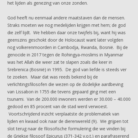
het lijden als genezing van onze zonden.
God heeft nu eenmaal andere maatstaven dan de mensen.
Straks moeten we nog medelijden krijgen met hem; de god
die zelf lijdt. We hebben daar onze twijfels bij, want hij was
geenszins geschokt door de Holocaust want later volgden
nog volkerenmoorden in Cambodja, Rwanda, Bosnië. Bij de
genocide in 2017 tegen de Rohingya-moslims in Myanmar
was het Allah die weer zat te slapen zoals die keer in
Srebrenica (Bosnië) in 1995. De god van liefde is steeds ver
te zoeken. Maar dat was reeds bekend bij de
verlichtingsfilosofen die wezen op de dodelijke aardbeving
van Lissabon in 1755 die tevens gepaard ging met een
tsunami. Van de 200.000 inwoners werden er 30.000 – 40.000
gedood en 85 procent van de stad werd verwoest.
Voortschrijdend inzicht verplaatste de problematiek van
lijden en kwaad ook naar de dierenwereld (9). We grijpen tot
slot terug naar de filosofische formulering die we vinden bij
de Griekse filosoof Epicurus (371-342 v.o.t.) en parafraserend