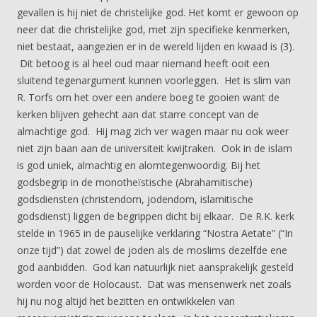
gevallen is hij niet de christelijke god. Het komt er gewoon op
neer dat die christelijke god, met zijn specifieke kenmerken,
niet bestaat, aangezien er in de wereld lijden en kwaad is (3).
Dit betoog is al heel oud maar niemand heeft ooit een
sluitend tegenargument kunnen voorleggen. Het is slim van
R. Torfs om het over een andere boeg te gooien want de
kerken blijven gehecht aan dat starre concept van de
almachtige god. Hij mag zich ver wagen maar nu ook weer
niet zijn baan aan de universiteit kwijtraken. Ook in de islam
is god uniek, almachtig en alomtegenwoordig. Bij het
godsbegrip in de monotheïstische (Abrahamitische)
godsdiensten (christendom, jodendom, islamitische
godsdienst) liggen de begrippen dicht bij elkaar. De R.K. kerk
stelde in 1965 in de pauselijke verklaring “Nostra Aetate” (“In
onze tijd”) dat zowel de joden als de moslims dezelfde ene
god aanbidden. God kan natuurlijk niet aansprakelijk gesteld
worden voor de Holocaust. Dat was mensenwerk net zoals
hij nu nog altijd het bezitten en ontwikkelen van