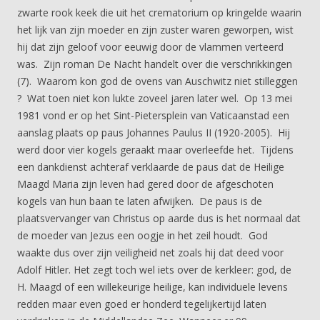
zwarte rook keek die uit het crematorium op kringelde waarin
het lijk van zijn moeder en zijn zuster waren geworpen, wist
hij dat zijn geloof voor eeuwig door de vlammen verteerd
was. Zijn roman De Nacht handelt over die verschrikkingen
(7). Waarom kon god de ovens van Auschwitz niet stilleggen
? Wat toen niet kon lukte zoveel jaren later wel. Op 13 mei
1981 vond er op het Sint-Pietersplein van Vaticaanstad een
aanslag plaats op paus Johannes Paulus II (1920-2005). Hij
werd door vier kogels geraakt maar overleefde het. Tijdens
een dankdienst achteraf verklaarde de paus dat de Heilige
Maagd Maria zijn leven had gered door de afgeschoten
kogels van hun baan te laten afwijken. De paus is de
plaatsvervanger van Christus op aarde dus is het normaal dat
de moeder van Jezus een oogje in het zeil houdt. God
waakte dus over zijn veiligheid net zoals hij dat deed voor
Adolf Hitler. Het zegt toch wel iets over de kerkleer: god, de
H. Maagd of een willekeurige heilige, kan individuele levens
redden maar even goed er honderd tegelijkertijd laten