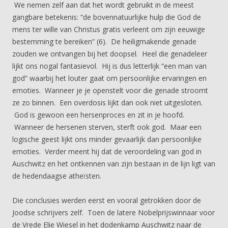
We nemen zelf aan dat het wordt gebruikt in de meest
gangbare betekenis: “de bovennatuurlijke hulp die God de
mens ter wille van Christus gratis verleent om zijn eeuwige
bestemming te bereiken” (6). De heiligmakende genade
zouden we ontvangen bij het doopsel. Heel die genadeleer
lijkt ons nogal fantasievol. Hij is dus letterlijk “een man van
god” waarbij het louter gaat om persoonlijke ervaringen en
emoties. Wanneer je je openstelt voor die genade stroomt
ze zo binnen. Een overdosis lijkt dan ook niet uitgesloten.
God is gewoon een hersenproces en zit in je hoofd.
Wanneer de hersenen sterven, sterft ook god. Maar een
logische geest lijkt ons minder gevaarlijk dan persoonlijke
emoties. Verder meent hij dat de veroordeling van god in
Auschwitz en het ontkennen van zijn bestaan in de lijn ligt van
de hedendaagse atheïsten.
Die conclusies werden eerst en vooral getrokken door de
Joodse schrijvers zelf. Toen de latere Nobelprijswinnaar voor
de Vrede Elie Wiesel in het dodenkamp Auschwitz naar de