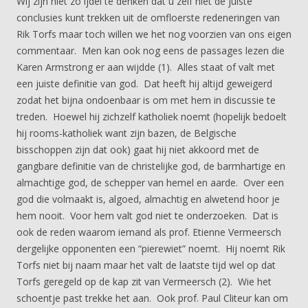
Wij zijn niet zo ijdel te denken dat u zelf niet de juiste
conclusies kunt trekken uit de omfloerste redeneringen van
Rik Torfs maar toch willen we het nog voorzien van ons eigen
commentaar. Men kan ook nog eens de passages lezen die
Karen Armstrong er aan wijdde (1). Alles staat of valt met
een juiste definitie van god. Dat heeft hij altijd geweigerd
zodat het bijna ondoenbaar is om met hem in discussie te
treden. Hoewel hij zichzelf katholiek noemt (hopelijk bedoelt
hij rooms-katholiek want zijn bazen, de Belgische
bisschoppen zijn dat ook) gaat hij niet akkoord met de
gangbare definitie van de christelijke god, de barmhartige en
almachtige god, de schepper van hemel en aarde. Over een
god die volmaakt is, algoed, almachtig en alwetend hoor je
hem nooit. Voor hem valt god niet te onderzoeken. Dat is
ook de reden waarom iemand als prof. Etienne Vermeersch
dergelijke opponenten een “pierewiet” noemt. Hij noemt Rik
Torfs niet bij naam maar het valt de laatste tijd wel op dat
Torfs geregeld op de kap zit van Vermeersch (2). Wie het
schoentje past trekke het aan. Ook prof. Paul Cliteur kan om