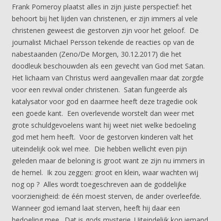
Frank Pomeroy plaatst alles in zijn juiste perspectief: het
behoort bij het lijden van christenen, er zijn immers al vele
christenen geweest die gestorven zijn voor het geloof. De
journalist Michael Persson tekende de reacties op van de
nabestaanden (Zeno/De Morgen, 30.12.2017) die het
doodleuk beschouwden als een gevecht van God met Satan.
Het lichaam van Christus werd aangevallen maar dat zorgde
voor een revival onder christenen. Satan fungeerde als
katalysator voor god en daarmee heeft deze tragedie ook
een goede kant. Een overlevende worstelt dan weer met
grote schuldgevoelens want hij weet niet welke bedoeling
god met hem heeft. Voor de gestorven kinderen valt het
uiteindelijk ook wel mee. Die hebben wellicht even pijn
geleden maar de beloning is groot want ze zijn nu immers in
de hemel. Ik zou zeggen: groot en klein, waar wachten wij
nog op ? Alles wordt toegeschreven aan de goddelijke
voorzienigheid: de één moest sterven, de ander overleefde.
Wanneer god iemand laat sterven, heeft hij daar een
bedoeling mee. Dat is gods mysterie. Uiteindelijk kon iemand