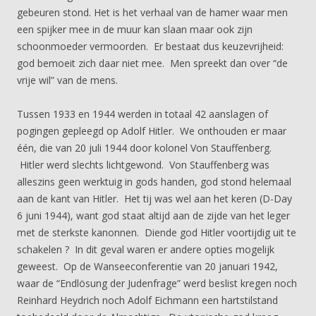
gebeuren stond. Het is het verhaal van de hamer waar men
een spijker mee in de muur kan slaan maar ook zijn
schoonmoeder vermoorden. Er bestaat dus keuzevrijheid:
god bemoeit zich daar niet mee. Men spreekt dan over “de
vrije wil” van de mens.
Tussen 1933 en 1944 werden in totaal 42 aanslagen of
pogingen gepleegd op Adolf Hitler. We onthouden er maar
één, die van 20 juli 1944 door kolonel Von Stauffenberg.
Hitler werd slechts lichtgewond. Von Stauffenberg was
alleszins geen werktuig in gods handen, god stond helemaal
aan de kant van Hitler. Het tij was wel aan het keren (D-Day
6 juni 1944), want god staat altijd aan de zijde van het leger
met de sterkste kanonnen. Diende god Hitler voortijdig uit te
schakelen ? In dit geval waren er andere opties mogelijk
geweest. Op de Wanseeconferentie van 20 januari 1942,
waar de “Endlösung der Judenfrage” werd beslist kregen noch
Reinhard Heydrich noch Adolf Eichmann een hartstilstand