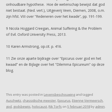
onhoudbare hypothese. Hoe de wetenschap bewijst dat god
niet bestaat. (Ned. vert.), Uitgeverij Veen, Diemen, 2008, o.m.
zijn hfst. VIII over “Redeneren over het kwade”, pp. 191-199.
9 Nicola Hoggard Creegan, Animal Suffering & the Problem
of Evil. Oxford University Press, 2013.
10 Karen Armstrong, op.cit. p. 416.
11 Zie onze aparte bijdrage over “Epicurus over god en het
kwaad” en de Bijlage over het “Dilemma Epicureum” op deze
blog.
This entry was posted in
Levensbeschouwing
and tagged
Auschwitz
,
chassidische meester
,
Epicurus
,
Etienne Vermeersch
,
god
,
godsbewijs
,
holocaust
,
Rik Torfs
on
5 februari 2018
by
admin
.