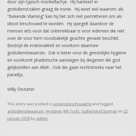
door zijn typisch monkellachje. Hij hanteert in
godsdienstzaken graag de ironie. Hij weet wel waarom; als
“Bekende Vlaming” kan hij het zich niet permitteren om als
idioot beschouwd te worden. Hij spiegelt daardoor de
mensen iets voor dat onbereikbaar is voor iedereen die niet
over de voor hem noodzakelijk geachte genade beschikt.
Bestrijd de irrationaliteit en voorkom daarmee
godsdienstwaanzin. Dat is beter voor de geestelijke hygiëne
en voorkomt jihadistische aanslagen bij diegenen die god
gelijkstellen aan Allah . Ook die gaan rechtstreeks naar het
paradijs.
Willy Dezutter
This entry was posted in
Levensbeschouwing
and tagged
godsdienstwaanzin
,
mysterie
,
Rik Torfs
,
Sutherland Springs
on
22
januari 2018
by
admin
.