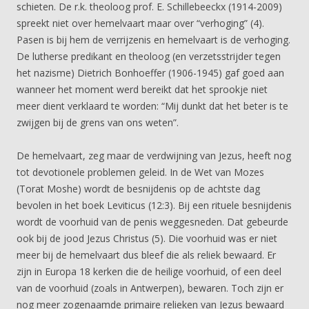
schieten. De r.k. theoloog prof. E. Schillebeeckx (1914-2009)
spreekt niet over hemelvaart maar over “verhoging” (4).
Pasen is bij hem de verrijzenis en hemelvaart is de verhoging.
De lutherse predikant en theoloog (en verzetsstrijder tegen
het nazisme) Dietrich Bonhoeffer (1906-1945) gaf goed aan
wanneer het moment werd bereikt dat het sprookje niet
meer dient verklaard te worden: “Mij dunkt dat het beter is te
zwijgen bij de grens van ons weten”.
De hemelvaart, zeg maar de verdwijning van Jezus, heeft nog
tot devotionele problemen geleid. In de Wet van Mozes
(Torat Moshe) wordt de besnijdenis op de achtste dag
bevolen in het boek Leviticus (12:3). Bij een rituele besnijdenis
wordt de voorhuid van de penis weggesneden. Dat gebeurde
ook bij de jood Jezus Christus (5). Die voorhuid was er niet
meer bij de hemelvaart dus bleef die als reliek bewaard. Er
zijn in Europa 18 kerken die de heilige voorhuid, of een deel
van de voorhuid (zoals in Antwerpen), bewaren. Toch zijn er
nog meer zogenaamde primaire relieken van Jezus bewaard