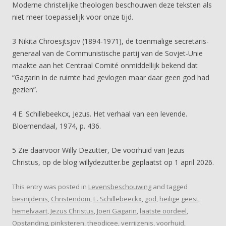
Moderne christelijke theologen beschouwen deze teksten als
niet meer toepasselijk voor onze tijd.
3 Nikita Chroesjtsjov (1894-1971), de toenmalige secretaris-
generaal van de Communistische partij van de Sovjet-Unie
maakte aan het Centraal Comité onmiddellijk bekend dat
“Gagarin in de ruimte had gevlogen maar daar geen god had
gezien”.
4 E. Schillebeekcx, Jezus. Het verhaal van een levende.
Bloemendaal, 1974, p. 436.
5 Zie daarvoor Willy Dezutter, De voorhuid van Jezus
Christus, op de blog willydezutter.be geplaatst op 1 april 2026.
This entry was posted in
Levensbeschouwing
and tagged
besnijdenis
,
Christendom
,
E. Schillebeeckx
,
god
,
heilige geest
,
hemelvaart
,
Jezus Christus
,
Joeri Gagarin
,
laatste oordeel
,
Opstanding
,
pinksteren
,
theodicee
,
verrijzenis
,
voorhuid
,