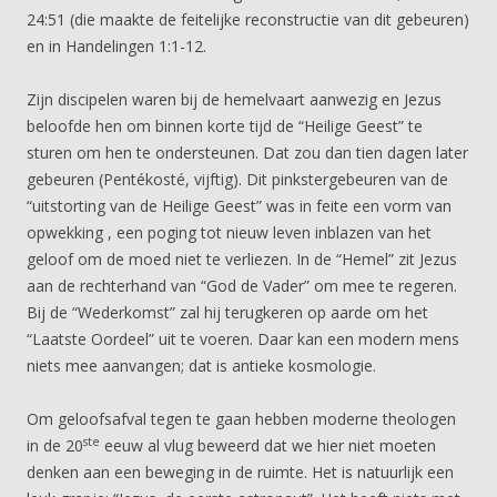
24:51 (die maakte de feitelijke reconstructie van dit gebeuren)
en in Handelingen 1:1-12.
Zijn discipelen waren bij de hemelvaart aanwezig en Jezus
beloofde hen om binnen korte tijd de “Heilige Geest” te
sturen om hen te ondersteunen. Dat zou dan tien dagen later
gebeuren (Pentékosté, vijftig). Dit pinkstergebeuren van de
“uitstorting van de Heilige Geest” was in feite een vorm van
opwekking , een poging tot nieuw leven inblazen van het
geloof om de moed niet te verliezen. In de “Hemel” zit Jezus
aan de rechterhand van “God de Vader” om mee te regeren.
Bij de “Wederkomst” zal hij terugkeren op aarde om het
“Laatste Oordeel” uit te voeren. Daar kan een modern mens
niets mee aanvangen; dat is antieke kosmologie.
Om geloofsafval tegen te gaan hebben moderne theologen
ste
in de 20
eeuw al vlug beweerd dat we hier niet moeten
denken aan een beweging in de ruimte. Het is natuurlijk een