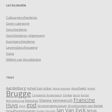
CATEGORIEËN
Cultuurgeschiedenis
Geen categorie
Geschiedenis
Geschiedenis (algemeen)
Kunstgeschiedenis
Levensbeschouwing
Varia
Willem van Roodebeke
TAGS
Aardenburg
Achiel Van Acker
Auschwitz
Anne Kempe
bijbel
Brugge
Constantin Rodenbach
DeVlag
dood
Eerste
Francine
Etienne Vermeersch
Epicurus
Wereldoorlog
god
Huys
Groeningemuseum
Grootoosten van België
Gent
Jan Van Eyck
Jezus
Gruuthusemuseum
Guido Gezelle