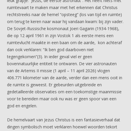
leuk grapje: “Jezus, de eerste astronaut”. Het heeft niets met
ruimtevaart te maken maar met het erkennen dat Christus
rechtstreeks naar de hemel “opsteeg” (los van tijd en ruimte)
om terug te keren naar waar hij vandaan kwam: bij zijn vader.
De Sovjet-Russische kosmonaut Joeri Gagarin (1934-1968),
die op 12 april 1961 in zijn Vostok 1 als eerste mens een
ruimtevlucht maakte in een baan om de aarde, kon achteraf
dan ook verklaren: “Ik ben god daarboven niet
tegengekomen”(3). In ieder geval viel er geen
bovennatuurlijke entiteit te ontwaren. De vier astronauten
van de Artemis II missie (1 april – 11 april 2026) vlogen
406.771 kilometer van de aarde, verder dan een mens ooit in
de ruimte is geweest. Er gebeurden uitgebreide en
gedetailleerde observaties om een toekomstige maanmissie
voor te bereiden maar ook nu was er geen spoor van een
god en engelen.
De hemelvaart van Jezus Christus is een fantasieverhaal dat
dingen symbolisch moet verklaren hoewel woorden tekort