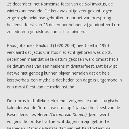
25 december, het Romeinse feest van de Sol Invictus, de
winterzonnewende. De kerk was altijd zeer gekant tegen
zogezegde heidense gebruiken maar het van oorsprong
heidense feest van 25 december hebben zij geadopteerd om
zo iedereen geruisloos aan zich te binden.
Paus Johannes-Paulus II (1920-2004) heeft zelf in 1994
verklaard dat Jezus Christus niet echt geboren was op 25
december maar dat deze datum gekozen werd omdat het al
de datum was van een heidens midwinterfeest. Dat bewijst
dat we niet genoeg kunnen blijven herhalen dat dit hele
kerstverhaal een mythe is dat heden ten dage is uitgemond in
een mooi feest van de middenstand.
De rooms-katholieke kerk kende volgens de oude liturgische
kalender van de Romeinse ritus op 1 januari het feest van de
Besnijdenis des Heren
(Circumcisio Domini)
. Jezus werd
volgens de joodse traditie acht dagen na zijn geboorte
besneden. Dat is de laatste dag van het Kerstoctaaf, de