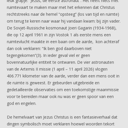
leuk grapje: “Jezus, de eerste astronaut”. Het heeft niets met
ruimtevaart te maken maar met het erkennen dat Christus
rechtstreeks naar de hemel “opsteeg” (los van tijd en ruimte)
om terug te keren naar waar hij vandaan kwam: bij zijn vader.
De Sovjet-Russische kosmonaut Joeri Gagarin (1934-1968),
die op 12 april 1961 in zijn Vostok 1 als eerste mens een
ruimtevlucht maakte in een baan om de aarde, kon achteraf
dan ook verklaren: “Ik ben god daarboven niet
tegengekomen”(3). In ieder geval viel er geen
bovennatuurlijke entiteit te ontwaren. De vier astronauten
van de Artemis II missie (1 april – 11 april 2026) vlogen
406.771 kilometer van de aarde, verder dan een mens ooit in
de ruimte is geweest. Er gebeurden uitgebreide en
gedetailleerde observaties om een toekomstige maanmissie
voor te bereiden maar ook nu was er geen spoor van een
god en engelen.
De hemelvaart van Jezus Christus is een fantasieverhaal dat
dingen symbolisch moet verklaren hoewel woorden tekort