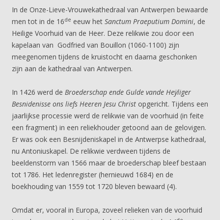
In de Onze-Lieve-Vrouwekathedraal van Antwerpen bewaarde
de
men tot in de 16
eeuw het
Sanctum Praeputium Domini
, de
Heilige Voorhuid van de Heer. Deze relikwie zou door een
kapelaan van Godfried van Bouillon (1060-1100) zijn
meegenomen tijdens de kruistocht en daarna geschonken
zijn aan de kathedraal van Antwerpen.
In 1426 werd de
Broederschap ende Gulde vande Heÿliger
Besnidenisse ons liefs Heeren Jesu Christ
opgericht. Tijdens een
jaarlijkse processie werd de relikwie van de voorhuid (in feite
een fragment) in een reliekhouder getoond aan de gelovigen.
Er was ook een Besnijdeniskapel in de Antwerpse kathedraal,
nu Antoniuskapel. De relikwie verdween tijdens de
beeldenstorm van 1566 maar de broederschap bleef bestaan
tot 1786. Het ledenregister (hernieuwd 1684) en de
boekhouding van 1559 tot 1720 bleven bewaard (4).
Omdat er, vooral in Europa, zoveel relieken van de voorhuid
de