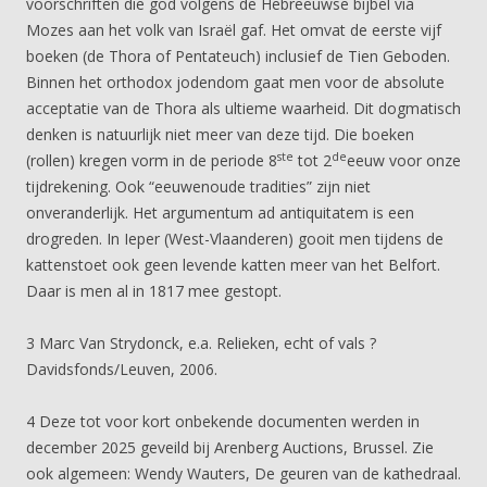
voorschriften die god volgens de Hebreeuwse bijbel via
Mozes aan het volk van Israël gaf. Het omvat de eerste vijf
boeken (de Thora of Pentateuch) inclusief de Tien Geboden.
Binnen het orthodox jodendom gaat men voor de absolute
acceptatie van de Thora als ultieme waarheid. Dit dogmatisch
denken is natuurlijk niet meer van deze tijd. Die boeken
ste
de
(rollen) kregen vorm in de periode 8
tot 2
eeuw voor onze
tijdrekening. Ook “eeuwenoude tradities” zijn niet
onveranderlijk. Het argumentum ad antiquitatem is een
drogreden. In Ieper (West-Vlaanderen) gooit men tijdens de
kattenstoet ook geen levende katten meer van het Belfort.
Daar is men al in 1817 mee gestopt.
3 Marc Van Strydonck, e.a. Relieken, echt of vals ?
Davidsfonds/Leuven, 2006.
4 Deze tot voor kort onbekende documenten werden in
december 2025 geveild bij Arenberg Auctions, Brussel. Zie
ook algemeen: Wendy Wauters, De geuren van de kathedraal.