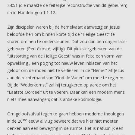
24:51 (die maakte de feitelijke reconstructie van dit gebeuren)
en in Handelingen 1:1-12.
Zijn discipelen waren bij de hemelvaart aanwezig en Jezus
beloofde hen om binnen korte tijd de “Heilige Geest” te
sturen om hen te ondersteunen. Dat zou dan tien dagen later
gebeuren (Pentékosté, vijftig). Dit pinkstergebeuren van de
“uitstorting van de Heilige Geest” was in feite een vorm van
opwekking , een poging tot nieuw leven inblazen van het
geloof om de moed niet te verliezen. In de “Hemel” zit Jezus
aan de rechterhand van “God de Vader” om mee te regeren.
Bij de “Wederkomst” zal hij terugkeren op aarde om het
“Laatste Oordeel” uit te voeren. Daar kan een modern mens
niets mee aanvangen; dat is antieke kosmologie.
Om geloofsafval tegen te gaan hebben moderne theologen
ste
in de 20
eeuw al vlug beweerd dat we hier niet moeten
denken aan een beweging in de ruimte. Het is natuurlijk een