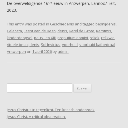
de
De overweldigende 16
eeuw in Antwerpen, Lannoo/Tielt,
2023.
This entry was posted in
Geschiedenis
and tagged
besnijdenis
,
Calacata
,
Feest van de Besnijdenis
,
Karel de Grote
,
Kerstmis
,
kinderdoopsel
,
paus Leo XIII
,
preputium domini
,
reliek
,
relikwie
,
rituele besnijdenis
,
Sol Invictus
,
voorhuid
,
voorhuid kathedraal
Antwerpen
on
1 april 2026
by
admin
.
Zoeken
naar:
Jezus Christus in tegenlicht. Een kritisch onderzoek
Jesus Christ. A critical observation.