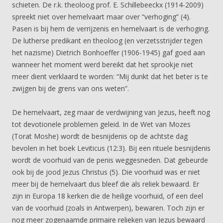
schieten. De r.k. theoloog prof. E. Schillebeeckx (1914-2009)
spreekt niet over hemelvaart maar over “verhoging” (4).
Pasen is bij hem de verrijzenis en hemelvaart is de verhoging.
De lutherse predikant en theoloog (en verzetsstrijder tegen
het nazisme) Dietrich Bonhoeffer (1906-1945) gaf goed aan
wanneer het moment werd bereikt dat het sprookje niet
meer dient verklaard te worden: “Mij dunkt dat het beter is te
zwijgen bij de grens van ons weten”.
De hemelvaart, zeg maar de verdwijning van Jezus, heeft nog
tot devotionele problemen geleid. In de Wet van Mozes
(Torat Moshe) wordt de besnijdenis op de achtste dag
bevolen in het boek Leviticus (12:3). Bij een rituele besnijdenis
wordt de voorhuid van de penis weggesneden. Dat gebeurde
ook bij de jood Jezus Christus (5). Die voorhuid was er niet
meer bij de hemelvaart dus bleef die als reliek bewaard. Er
zijn in Europa 18 kerken die de heilige voorhuid, of een deel
van de voorhuid (zoals in Antwerpen), bewaren. Toch zijn er
nog meer zogenaamde primaire relieken van Jezus bewaard