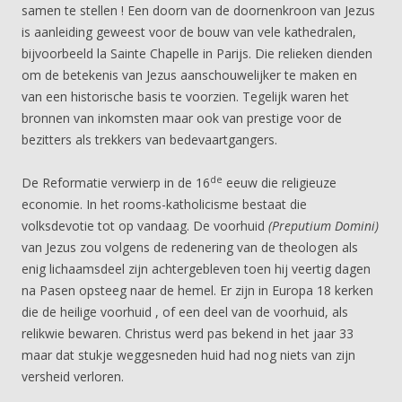
samen te stellen ! Een doorn van de doornenkroon van Jezus
is aanleiding geweest voor de bouw van vele kathedralen,
bijvoorbeeld la Sainte Chapelle in Parijs. Die relieken dienden
om de betekenis van Jezus aanschouwelijker te maken en
van een historische basis te voorzien. Tegelijk waren het
bronnen van inkomsten maar ook van prestige voor de
bezitters als trekkers van bedevaartgangers.
de
De Reformatie verwierp in de 16
eeuw die religieuze
economie. In het rooms-katholicisme bestaat die
volksdevotie tot op vandaag. De voorhuid
(Preputium Domini)
van Jezus zou volgens de redenering van de theologen als
enig lichaamsdeel zijn achtergebleven toen hij veertig dagen
na Pasen opsteeg naar de hemel. Er zijn in Europa 18 kerken
die de heilige voorhuid , of een deel van de voorhuid, als
relikwie bewaren. Christus werd pas bekend in het jaar 33
maar dat stukje weggesneden huid had nog niets van zijn
versheid verloren.