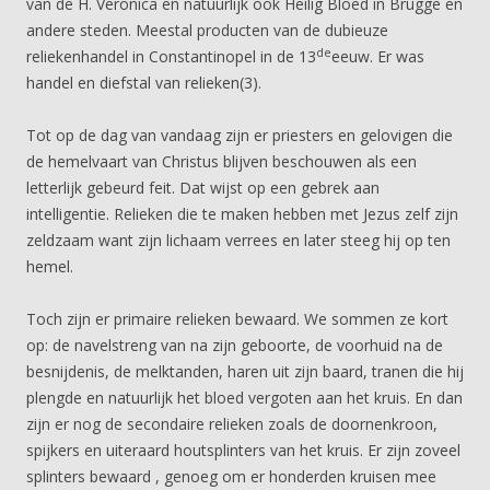
van de H. Veronica en natuurlijk ook Heilig Bloed in Brugge en
andere steden. Meestal producten van de dubieuze
de
reliekenhandel in Constantinopel in de 13
eeuw. Er was
handel en diefstal van relieken(3).
Tot op de dag van vandaag zijn er priesters en gelovigen die
de hemelvaart van Christus blijven beschouwen als een
letterlijk gebeurd feit. Dat wijst op een gebrek aan
intelligentie. Relieken die te maken hebben met Jezus zelf zijn
zeldzaam want zijn lichaam verrees en later steeg hij op ten
hemel.
Toch zijn er primaire relieken bewaard. We sommen ze kort
op: de navelstreng van na zijn geboorte, de voorhuid na de
besnijdenis, de melktanden, haren uit zijn baard, tranen die hij
plengde en natuurlijk het bloed vergoten aan het kruis. En dan
zijn er nog de secondaire relieken zoals de doornenkroon,
spijkers en uiteraard houtsplinters van het kruis. Er zijn zoveel
splinters bewaard , genoeg om er honderden kruisen mee