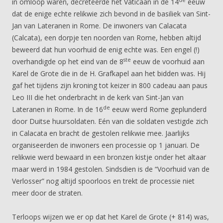
in omloop waren, decreteerde het Vaticaan in de 14
eeuw
dat de enige echte relikwie zich bevond in de basiliek van Sint-
Jan van Lateranen in Rome. De inwoners van Calacata
(Calcata), een dorpje ten noorden van Rome, hebben altijd
beweerd dat hun voorhuid de enig echte was. Een engel (!)
ste
overhandigde op het eind van de 8
eeuw de voorhuid aan
Karel de Grote die in de H. Grafkapel aan het bidden was. Hij
gaf het tijdens zijn kroning tot keizer in 800 cadeau aan paus
Leo III die het onderbracht in de kerk van Sint-Jan van
de
Lateranen in Rome. In de 16
eeuw werd Rome geplunderd
door Duitse huursoldaten. Eén van die soldaten vestigde zich
in Calacata en bracht de gestolen relikwie mee. Jaarlijks
organiseerden de inwoners een processie op 1 januari. De
relikwie werd bewaard in een bronzen kistje onder het altaar
maar werd in 1984 gestolen. Sindsdien is de “Voorhuid van de
Verlosser” nog altijd spoorloos en trekt de processie niet
meer door de straten.
Terloops wijzen we er op dat het Karel de Grote (+ 814) was,