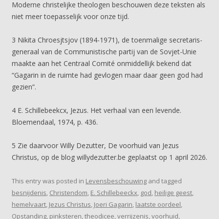
Moderne christelijke theologen beschouwen deze teksten als
niet meer toepasselijk voor onze tijd.
3 Nikita Chroesjtsjov (1894-1971), de toenmalige secretaris-
generaal van de Communistische partij van de Sovjet-Unie
maakte aan het Centraal Comité onmiddellijk bekend dat
“Gagarin in de ruimte had gevlogen maar daar geen god had
gezien”.
4 E. Schillebeekcx, Jezus. Het verhaal van een levende.
Bloemendaal, 1974, p. 436.
5 Zie daarvoor Willy Dezutter, De voorhuid van Jezus
Christus, op de blog willydezutter.be geplaatst op 1 april 2026.
This entry was posted in
Levensbeschouwing
and tagged
besnijdenis
,
Christendom
,
E. Schillebeeckx
,
god
,
heilige geest
,
hemelvaart
,
Jezus Christus
,
Joeri Gagarin
,
laatste oordeel
,
Opstanding
,
pinksteren
,
theodicee
,
verrijzenis
,
voorhuid
,