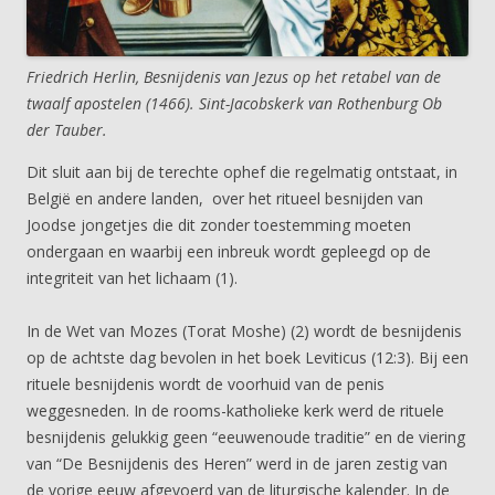
Friedrich Herlin, Besnijdenis van Jezus op het retabel van de
twaalf apostelen (1466). Sint-Jacobskerk van Rothenburg Ob
der Tauber.
Dit sluit aan bij de terechte ophef die regelmatig ontstaat, in
België en andere landen, over het ritueel besnijden van
Joodse jongetjes die dit zonder toestemming moeten
ondergaan en waarbij een inbreuk wordt gepleegd op de
integriteit van het lichaam (1).
In de Wet van Mozes (Torat Moshe) (2) wordt de besnijdenis
op de achtste dag bevolen in het boek Leviticus (12:3). Bij een
rituele besnijdenis wordt de voorhuid van de penis
weggesneden. In de rooms-katholieke kerk werd de rituele
besnijdenis gelukkig geen “eeuwenoude traditie” en de viering
van “De Besnijdenis des Heren” werd in de jaren zestig van
de vorige eeuw afgevoerd van de liturgische kalender. In de