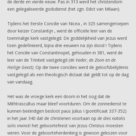
de derde en vierde eeuw. Pas in 313 werd het christendom
een gelegaliseerde godsdienst (het zgn. Edict van Milaan).
Tijdens het Eerste Concilie van Nicea , in 325 samengeroepen
door keizer Constantijn , werd de officiële leer van de
toenmalige kerk vastgelegd. De goddelijkheid van Jezus werd
toen gedefinieerd, bijna drie eeuwen na zijn dood ! Tijdens
het Concilie van Constantinopel, gehouden in 381, werd de
leer van de Triniteit vastgelegd
(de Vader, de Zoon en de
Heilige Geest)
. Op die twee concilies werd de geloofsbelijdenis
vastgelegd als een theologisch dictaat dat geldt tot op de dag
van vandaag.
Het was de vroege kerk een doorn in het oog dat de
Mithtrascultus maar bleef voortduren. Om de zonnedienst te
kunnen beëindigen besloot paus Julius I (pontificaat 337-352)
in het jaar 340 dat de christenen voortaan op
de dies natalis
solis invincti
het geboortefeest van Jezus Christus moesten
vieren. Voor de geboorteherdenking is gewoon gekozen voor