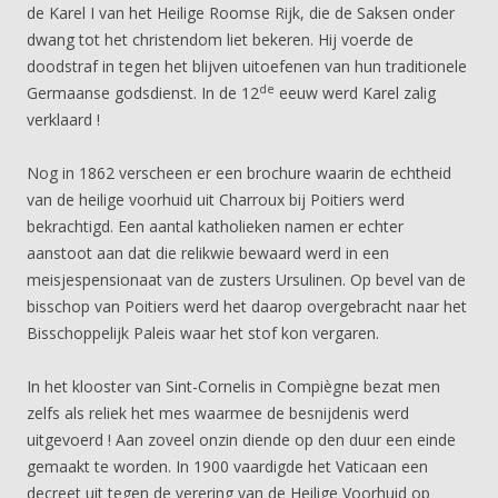
de Karel I van het Heilige Roomse Rijk, die de Saksen onder
dwang tot het christendom liet bekeren. Hij voerde de
doodstraf in tegen het blijven uitoefenen van hun traditionele
de
Germaanse godsdienst. In de 12
eeuw werd Karel zalig
verklaard !
Nog in 1862 verscheen er een brochure waarin de echtheid
van de heilige voorhuid uit Charroux bij Poitiers werd
bekrachtigd. Een aantal katholieken namen er echter
aanstoot aan dat die relikwie bewaard werd in een
meisjespensionaat van de zusters Ursulinen. Op bevel van de
bisschop van Poitiers werd het daarop overgebracht naar het
Bisschoppelijk Paleis waar het stof kon vergaren.
In het klooster van Sint-Cornelis in Compiègne bezat men
zelfs als reliek het mes waarmee de besnijdenis werd
uitgevoerd ! Aan zoveel onzin diende op den duur een einde
gemaakt te worden. In 1900 vaardigde het Vaticaan een
decreet uit tegen de verering van de Heilige Voorhuid op