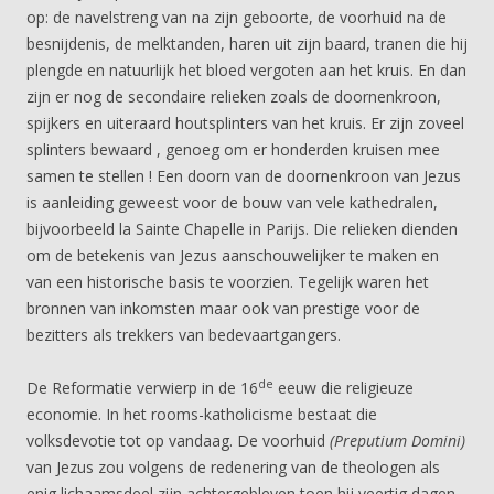
op: de navelstreng van na zijn geboorte, de voorhuid na de
besnijdenis, de melktanden, haren uit zijn baard, tranen die hij
plengde en natuurlijk het bloed vergoten aan het kruis. En dan
zijn er nog de secondaire relieken zoals de doornenkroon,
spijkers en uiteraard houtsplinters van het kruis. Er zijn zoveel
splinters bewaard , genoeg om er honderden kruisen mee
samen te stellen ! Een doorn van de doornenkroon van Jezus
is aanleiding geweest voor de bouw van vele kathedralen,
bijvoorbeeld la Sainte Chapelle in Parijs. Die relieken dienden
om de betekenis van Jezus aanschouwelijker te maken en
van een historische basis te voorzien. Tegelijk waren het
bronnen van inkomsten maar ook van prestige voor de
bezitters als trekkers van bedevaartgangers.
de
De Reformatie verwierp in de 16
eeuw die religieuze
economie. In het rooms-katholicisme bestaat die
volksdevotie tot op vandaag. De voorhuid
(Preputium Domini)
van Jezus zou volgens de redenering van de theologen als
enig lichaamsdeel zijn achtergebleven toen hij veertig dagen