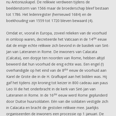
nu Antoniuskapel. De relikwie verdween tijdens de
beeldenstorm van 1566 maar de broederschap bleef bestaan
tot 1786. Het ledenregister (hernieuwd 1684) en de
boekhouding van 1559 tot 1720 bleven bewaard (4).
Omdat er, vooral in Europa, zoveel relieken van de voorhuid
de
in omloop waren, decreteerde het Vaticaan in de 14
eeuw
dat de enige echte relikwie zich bevond in de basiliek van Sint-
Jan van Lateranen in Rome. De inwoners van Calacata
(Calcata), een dorpje ten noorden van Rome, hebben altijd
beweerd dat hun voorhuid de enig echte was. Een engel (!)
ste
overhandigde op het eind van de 8
eeuw de voorhuid aan
Karel de Grote die in de H. Grafkapel aan het bidden was. Hij
gaf het tijdens zijn kroning tot keizer in 800 cadeau aan paus
Leo III die het onderbracht in de kerk van Sint-Jan van
de
Lateranen in Rome. In de 16
eeuw werd Rome geplunderd
door Duitse huursoldaten. Eén van die soldaten vestigde zich
in Calacata en bracht de gestolen relikwie mee. Jaarlijks
organiseerden de inwoners een processie op 1 januari. De