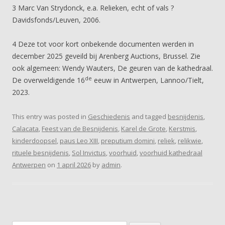
3 Marc Van Strydonck, e.a. Relieken, echt of vals ?
Davidsfonds/Leuven, 2006.
4 Deze tot voor kort onbekende documenten werden in
december 2025 geveild bij Arenberg Auctions, Brussel. Zie
ook algemeen: Wendy Wauters, De geuren van de kathedraal.
de
De overweldigende 16
eeuw in Antwerpen, Lannoo/Tielt,
2023.
This entry was posted in
Geschiedenis
and tagged
besnijdenis
,
Calacata
,
Feest van de Besnijdenis
,
Karel de Grote
,
Kerstmis
,
kinderdoopsel
,
paus Leo XIII
,
preputium domini
,
reliek
,
relikwie
,
rituele besnijdenis
,
Sol Invictus
,
voorhuid
,
voorhuid kathedraal
Antwerpen
on
1 april 2026
by
admin
.