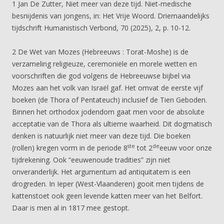
1 Jan De Zutter, Niet meer van deze tijd. Niet-medische
besnijdenis van jongens, in: Het Vrije Woord. Driemaandelijks
tijdschrift Humanistisch Verbond, 70 (2025), 2, p. 10-12.
2 De Wet van Mozes (Hebreeuws : Torat-Moshe) is de
verzameling religieuze, ceremoniële en morele wetten en
voorschriften die god volgens de Hebreeuwse bijbel via
Mozes aan het volk van Israël gaf. Het omvat de eerste vijf
boeken (de Thora of Pentateuch) inclusief de Tien Geboden.
Binnen het orthodox jodendom gaat men voor de absolute
acceptatie van de Thora als ultieme waarheid. Dit dogmatisch
denken is natuurlijk niet meer van deze tijd. Die boeken
ste
de
(rollen) kregen vorm in de periode 8
tot 2
eeuw voor onze
tijdrekening. Ook “eeuwenoude tradities” zijn niet
onveranderlijk. Het argumentum ad antiquitatem is een
drogreden. In Ieper (West-Vlaanderen) gooit men tijdens de
kattenstoet ook geen levende katten meer van het Belfort.
Daar is men al in 1817 mee gestopt.