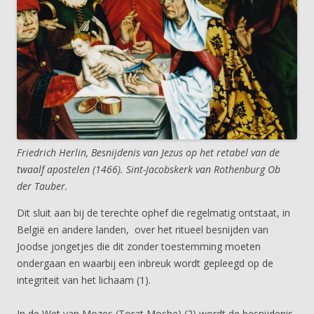
Friedrich Herlin, Besnijdenis van Jezus op het retabel van de
twaalf apostelen (1466). Sint-Jacobskerk van Rothenburg Ob
der Tauber.
Dit sluit aan bij de terechte ophef die regelmatig ontstaat, in
België en andere landen, over het ritueel besnijden van
Joodse jongetjes die dit zonder toestemming moeten
ondergaan en waarbij een inbreuk wordt gepleegd op de
integriteit van het lichaam (1).
In de Wet van Mozes (Torat Moshe) (2) wordt de besnijdenis