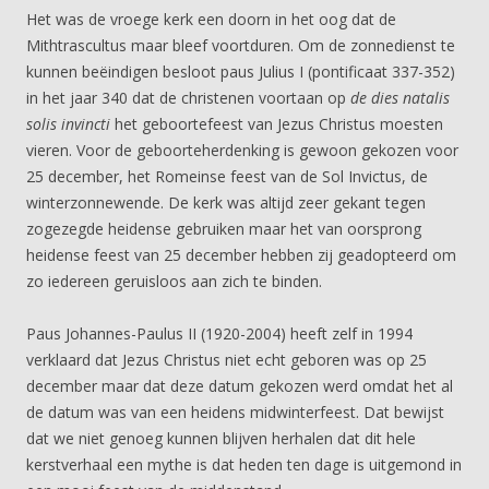
Het was de vroege kerk een doorn in het oog dat de
Mithtrascultus maar bleef voortduren. Om de zonnedienst te
kunnen beëindigen besloot paus Julius I (pontificaat 337-352)
in het jaar 340 dat de christenen voortaan op
de dies natalis
solis invincti
het geboortefeest van Jezus Christus moesten
vieren. Voor de geboorteherdenking is gewoon gekozen voor
25 december, het Romeinse feest van de Sol Invictus, de
winterzonnewende. De kerk was altijd zeer gekant tegen
zogezegde heidense gebruiken maar het van oorsprong
heidense feest van 25 december hebben zij geadopteerd om
zo iedereen geruisloos aan zich te binden.
Paus Johannes-Paulus II (1920-2004) heeft zelf in 1994
verklaard dat Jezus Christus niet echt geboren was op 25
december maar dat deze datum gekozen werd omdat het al
de datum was van een heidens midwinterfeest. Dat bewijst
dat we niet genoeg kunnen blijven herhalen dat dit hele
kerstverhaal een mythe is dat heden ten dage is uitgemond in