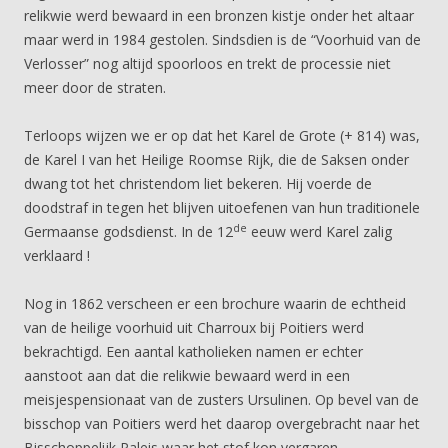
relikwie werd bewaard in een bronzen kistje onder het altaar
maar werd in 1984 gestolen. Sindsdien is de “Voorhuid van de
Verlosser” nog altijd spoorloos en trekt de processie niet
meer door de straten.
Terloops wijzen we er op dat het Karel de Grote (+ 814) was,
de Karel I van het Heilige Roomse Rijk, die de Saksen onder
dwang tot het christendom liet bekeren. Hij voerde de
doodstraf in tegen het blijven uitoefenen van hun traditionele
de
Germaanse godsdienst. In de 12
eeuw werd Karel zalig
verklaard !
Nog in 1862 verscheen er een brochure waarin de echtheid
van de heilige voorhuid uit Charroux bij Poitiers werd
bekrachtigd. Een aantal katholieken namen er echter
aanstoot aan dat die relikwie bewaard werd in een
meisjespensionaat van de zusters Ursulinen. Op bevel van de
bisschop van Poitiers werd het daarop overgebracht naar het
Bisschoppelijk Paleis waar het stof kon vergaren.