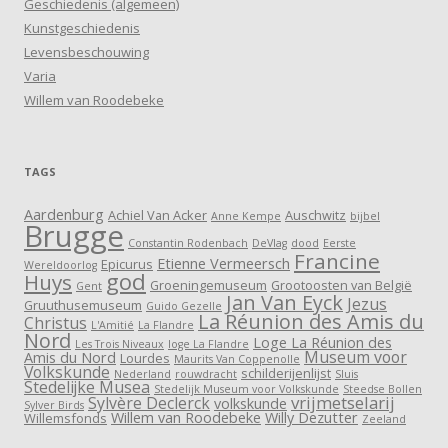
Geschiedenis (algemeen)
Kunstgeschiedenis
Levensbeschouwing
Varia
Willem van Roodebeke
TAGS
Aardenburg
Achiel Van Acker
Auschwitz
Anne Kempe
bijbel
Brugge
Constantin Rodenbach
DeVlag
dood
Eerste
Francine
Etienne Vermeersch
Epicurus
Wereldoorlog
god
Huys
Groeningemuseum
Grootoosten van België
Gent
Jan Van Eyck
Jezus
Gruuthusemuseum
Guido Gezelle
La Réunion des Amis du
Christus
L'Amitié
La Flandre
Nord
Loge La Réunion des
Les Trois Niveaux
loge La Flandre
Museum voor
Amis du Nord
Lourdes
Maurits Van Coppenolle
Volkskunde
schilderijenlijst
Nederland
rouwdracht
Sluis
Stedelijke Musea
Stedelijk Museum voor Volkskunde
Steedse Bollen
vrijmetselarij
Sylvère Declerck
volkskunde
Sylver Birds
Willem van Roodebeke
Willy Dezutter
Willemsfonds
Zeeland