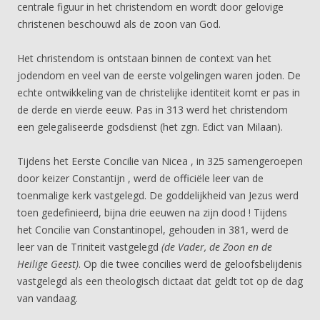
centrale figuur in het christendom en wordt door gelovige
christenen beschouwd als de zoon van God.
Het christendom is ontstaan binnen de context van het
jodendom en veel van de eerste volgelingen waren joden. De
echte ontwikkeling van de christelijke identiteit komt er pas in
de derde en vierde eeuw. Pas in 313 werd het christendom
een gelegaliseerde godsdienst (het zgn. Edict van Milaan).
Tijdens het Eerste Concilie van Nicea , in 325 samengeroepen
door keizer Constantijn , werd de officiële leer van de
toenmalige kerk vastgelegd. De goddelijkheid van Jezus werd
toen gedefinieerd, bijna drie eeuwen na zijn dood ! Tijdens
het Concilie van Constantinopel, gehouden in 381, werd de
leer van de Triniteit vastgelegd
(de Vader, de Zoon en de
Heilige Geest)
. Op die twee concilies werd de geloofsbelijdenis
vastgelegd als een theologisch dictaat dat geldt tot op de dag
van vandaag.