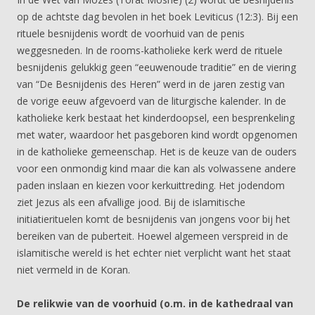
op de achtste dag bevolen in het boek Leviticus (12:3). Bij een
rituele besnijdenis wordt de voorhuid van de penis
weggesneden. In de rooms-katholieke kerk werd de rituele
besnijdenis gelukkig geen “eeuwenoude traditie” en de viering
van “De Besnijdenis des Heren” werd in de jaren zestig van
de vorige eeuw afgevoerd van de liturgische kalender. In de
katholieke kerk bestaat het kinderdoopsel, een besprenkeling
met water, waardoor het pasgeboren kind wordt opgenomen
in de katholieke gemeenschap. Het is de keuze van de ouders
voor een onmondig kind maar die kan als volwassene andere
paden inslaan en kiezen voor kerkuittreding. Het jodendom
ziet Jezus als een afvallige jood. Bij de islamitische
initiatierituelen komt de besnijdenis van jongens voor bij het
bereiken van de puberteit. Hoewel algemeen verspreid in de
islamitische wereld is het echter niet verplicht want het staat
niet vermeld in de Koran.
De relikwie van de voorhuid (o.m. in de kathedraal van