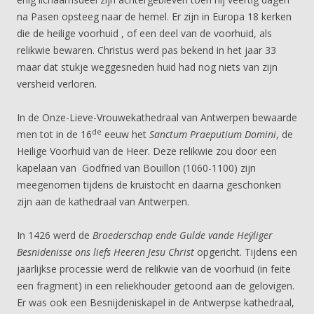
na Pasen opsteeg naar de hemel. Er zijn in Europa 18 kerken
die de heilige voorhuid , of een deel van de voorhuid, als
relikwie bewaren. Christus werd pas bekend in het jaar 33
maar dat stukje weggesneden huid had nog niets van zijn
versheid verloren.
In de Onze-Lieve-Vrouwekathedraal van Antwerpen bewaarde
de
men tot in de 16
eeuw het
Sanctum Praeputium Domini
, de
Heilige Voorhuid van de Heer. Deze relikwie zou door een
kapelaan van Godfried van Bouillon (1060-1100) zijn
meegenomen tijdens de kruistocht en daarna geschonken
zijn aan de kathedraal van Antwerpen.
In 1426 werd de
Broederschap ende Gulde vande Heÿliger
Besnidenisse ons liefs Heeren Jesu Christ
opgericht. Tijdens een
jaarlijkse processie werd de relikwie van de voorhuid (in feite
een fragment) in een reliekhouder getoond aan de gelovigen.
Er was ook een Besnijdeniskapel in de Antwerpse kathedraal,