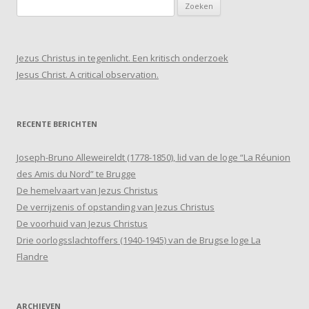
Zoeken
naar:
Jezus Christus in tegenlicht. Een kritisch onderzoek
Jesus Christ. A critical observation.
RECENTE BERICHTEN
Joseph-Bruno Alleweireldt (1778-1850), lid van de loge “La Réunion
des Amis du Nord” te Brugge
De hemelvaart van Jezus Christus
De verrijzenis of opstanding van Jezus Christus
De voorhuid van Jezus Christus
Drie oorlogsslachtoffers (1940-1945) van de Brugse loge La
Flandre
ARCHIEVEN