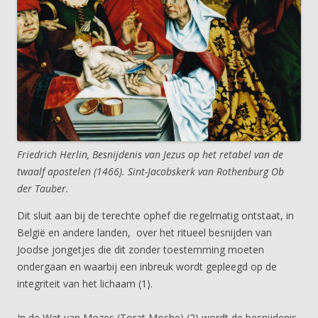
Friedrich Herlin, Besnijdenis van Jezus op het retabel van de
twaalf apostelen (1466). Sint-Jacobskerk van Rothenburg Ob
der Tauber.
Dit sluit aan bij de terechte ophef die regelmatig ontstaat, in
België en andere landen, over het ritueel besnijden van
Joodse jongetjes die dit zonder toestemming moeten
ondergaan en waarbij een inbreuk wordt gepleegd op de
integriteit van het lichaam (1).
In de Wet van Mozes (Torat Moshe) (2) wordt de besnijdenis