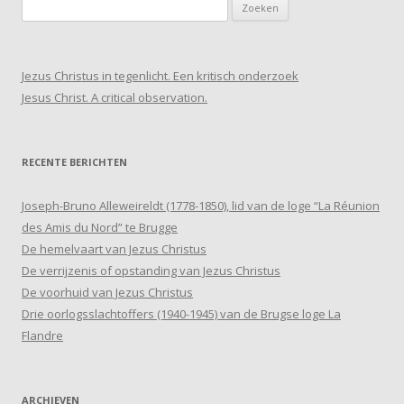
Zoeken
naar:
Jezus Christus in tegenlicht. Een kritisch onderzoek
Jesus Christ. A critical observation.
RECENTE BERICHTEN
Joseph-Bruno Alleweireldt (1778-1850), lid van de loge “La Réunion
des Amis du Nord” te Brugge
De hemelvaart van Jezus Christus
De verrijzenis of opstanding van Jezus Christus
De voorhuid van Jezus Christus
Drie oorlogsslachtoffers (1940-1945) van de Brugse loge La
Flandre
ARCHIEVEN