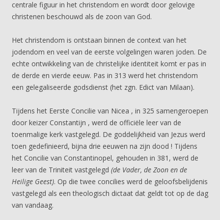
centrale figuur in het christendom en wordt door gelovige
christenen beschouwd als de zoon van God.
Het christendom is ontstaan binnen de context van het
jodendom en veel van de eerste volgelingen waren joden. De
echte ontwikkeling van de christelijke identiteit komt er pas in
de derde en vierde eeuw. Pas in 313 werd het christendom
een gelegaliseerde godsdienst (het zgn. Edict van Milaan).
Tijdens het Eerste Concilie van Nicea , in 325 samengeroepen
door keizer Constantijn , werd de officiële leer van de
toenmalige kerk vastgelegd. De goddelijkheid van Jezus werd
toen gedefinieerd, bijna drie eeuwen na zijn dood ! Tijdens
het Concilie van Constantinopel, gehouden in 381, werd de
leer van de Triniteit vastgelegd
(de Vader, de Zoon en de
Heilige Geest)
. Op die twee concilies werd de geloofsbelijdenis
vastgelegd als een theologisch dictaat dat geldt tot op de dag
van vandaag.