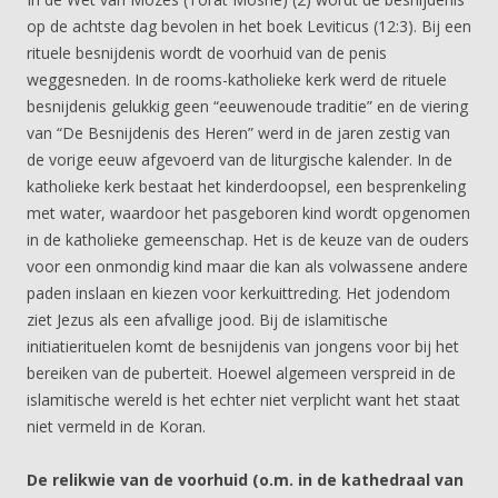
op de achtste dag bevolen in het boek Leviticus (12:3). Bij een
rituele besnijdenis wordt de voorhuid van de penis
weggesneden. In de rooms-katholieke kerk werd de rituele
besnijdenis gelukkig geen “eeuwenoude traditie” en de viering
van “De Besnijdenis des Heren” werd in de jaren zestig van
de vorige eeuw afgevoerd van de liturgische kalender. In de
katholieke kerk bestaat het kinderdoopsel, een besprenkeling
met water, waardoor het pasgeboren kind wordt opgenomen
in de katholieke gemeenschap. Het is de keuze van de ouders
voor een onmondig kind maar die kan als volwassene andere
paden inslaan en kiezen voor kerkuittreding. Het jodendom
ziet Jezus als een afvallige jood. Bij de islamitische
initiatierituelen komt de besnijdenis van jongens voor bij het
bereiken van de puberteit. Hoewel algemeen verspreid in de
islamitische wereld is het echter niet verplicht want het staat
niet vermeld in de Koran.
De relikwie van de voorhuid (o.m. in de kathedraal van