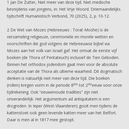
1 Jan De Zutter, Niet meer van deze tijd. Niet-medische
besnijdenis van jongens, in: Het Vrije Woord. Driemaandelijks
tijdschrift Humanistisch Verbond, 70 (2025), 2, p. 10-12.
2 De Wet van Mozes (Hebreeuws : Torat-Moshe) is de
verzameling religieuze, ceremoniële en morele wetten en
voorschriften die god volgens de Hebreeuwse bijbel via
Mozes aan het volk van Israël gaf. Het omvat de eerste vijf
boeken (de Thora of Pentateuch) inclusief de Tien Geboden.
Binnen het orthodox jodendom gaat men voor de absolute
acceptatie van de Thora als ultieme waarheid. Dit dogmatisch
denken is natuurlijk niet meer van deze tijd. Die boeken
ste
de
(rollen) kregen vorm in de periode 8
tot 2
eeuw voor onze
tijdrekening. Ook “eeuwenoude tradities” zijn niet
onveranderlijk. Het argumentum ad antiquitatem is een
drogreden. In Ieper (West-Vlaanderen) gooit men tijdens de
kattenstoet ook geen levende katten meer van het Belfort.
Daar is men al in 1817 mee gestopt.