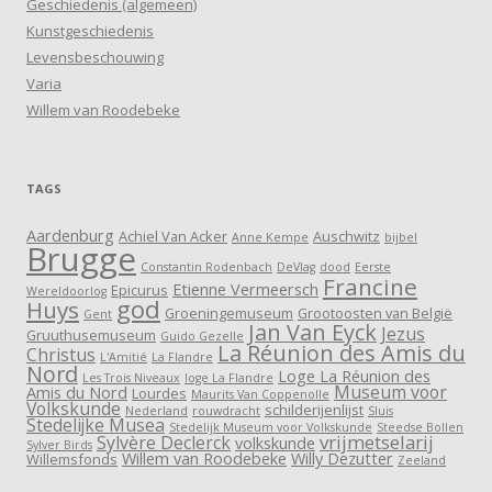
Geschiedenis (algemeen)
Kunstgeschiedenis
Levensbeschouwing
Varia
Willem van Roodebeke
TAGS
Aardenburg
Achiel Van Acker
Auschwitz
Anne Kempe
bijbel
Brugge
Constantin Rodenbach
DeVlag
dood
Eerste
Francine
Etienne Vermeersch
Epicurus
Wereldoorlog
god
Huys
Groeningemuseum
Grootoosten van België
Gent
Jan Van Eyck
Jezus
Gruuthusemuseum
Guido Gezelle
La Réunion des Amis du
Christus
L'Amitié
La Flandre
Nord
Loge La Réunion des
Les Trois Niveaux
loge La Flandre
Museum voor
Amis du Nord
Lourdes
Maurits Van Coppenolle
Volkskunde
schilderijenlijst
Nederland
rouwdracht
Sluis
Stedelijke Musea
Stedelijk Museum voor Volkskunde
Steedse Bollen
vrijmetselarij
Sylvère Declerck
volkskunde
Sylver Birds
Willem van Roodebeke
Willy Dezutter
Willemsfonds
Zeeland