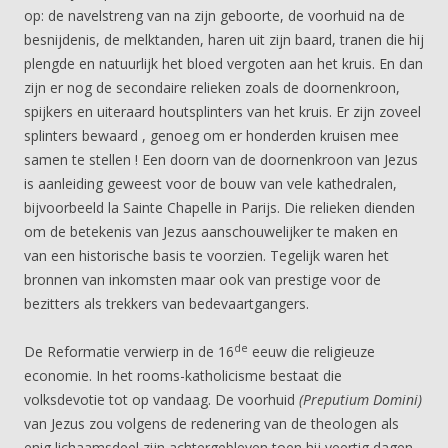
op: de navelstreng van na zijn geboorte, de voorhuid na de
besnijdenis, de melktanden, haren uit zijn baard, tranen die hij
plengde en natuurlijk het bloed vergoten aan het kruis. En dan
zijn er nog de secondaire relieken zoals de doornenkroon,
spijkers en uiteraard houtsplinters van het kruis. Er zijn zoveel
splinters bewaard , genoeg om er honderden kruisen mee
samen te stellen ! Een doorn van de doornenkroon van Jezus
is aanleiding geweest voor de bouw van vele kathedralen,
bijvoorbeeld la Sainte Chapelle in Parijs. Die relieken dienden
om de betekenis van Jezus aanschouwelijker te maken en
van een historische basis te voorzien. Tegelijk waren het
bronnen van inkomsten maar ook van prestige voor de
bezitters als trekkers van bedevaartgangers.
de
De Reformatie verwierp in de 16
eeuw die religieuze
economie. In het rooms-katholicisme bestaat die
volksdevotie tot op vandaag. De voorhuid
(Preputium Domini)
van Jezus zou volgens de redenering van de theologen als
enig lichaamsdeel zijn achtergebleven toen hij veertig dagen