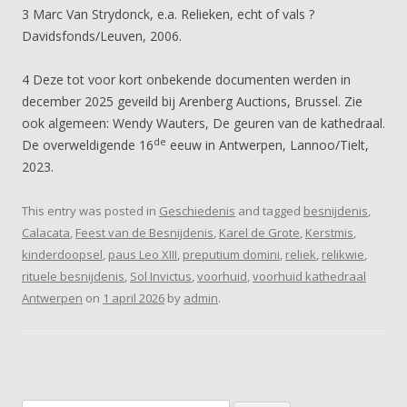
3 Marc Van Strydonck, e.a. Relieken, echt of vals ?
Davidsfonds/Leuven, 2006.
4 Deze tot voor kort onbekende documenten werden in
december 2025 geveild bij Arenberg Auctions, Brussel. Zie
ook algemeen: Wendy Wauters, De geuren van de kathedraal.
de
De overweldigende 16
eeuw in Antwerpen, Lannoo/Tielt,
2023.
This entry was posted in
Geschiedenis
and tagged
besnijdenis
,
Calacata
,
Feest van de Besnijdenis
,
Karel de Grote
,
Kerstmis
,
kinderdoopsel
,
paus Leo XIII
,
preputium domini
,
reliek
,
relikwie
,
rituele besnijdenis
,
Sol Invictus
,
voorhuid
,
voorhuid kathedraal
Antwerpen
on
1 april 2026
by
admin
.