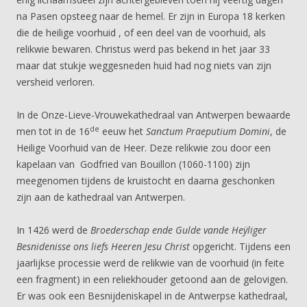
na Pasen opsteeg naar de hemel. Er zijn in Europa 18 kerken
die de heilige voorhuid , of een deel van de voorhuid, als
relikwie bewaren. Christus werd pas bekend in het jaar 33
maar dat stukje weggesneden huid had nog niets van zijn
versheid verloren.
In de Onze-Lieve-Vrouwekathedraal van Antwerpen bewaarde
de
men tot in de 16
eeuw het
Sanctum Praeputium Domini
, de
Heilige Voorhuid van de Heer. Deze relikwie zou door een
kapelaan van Godfried van Bouillon (1060-1100) zijn
meegenomen tijdens de kruistocht en daarna geschonken
zijn aan de kathedraal van Antwerpen.
In 1426 werd de
Broederschap ende Gulde vande Heÿliger
Besnidenisse ons liefs Heeren Jesu Christ
opgericht. Tijdens een
jaarlijkse processie werd de relikwie van de voorhuid (in feite
een fragment) in een reliekhouder getoond aan de gelovigen.
Er was ook een Besnijdeniskapel in de Antwerpse kathedraal,