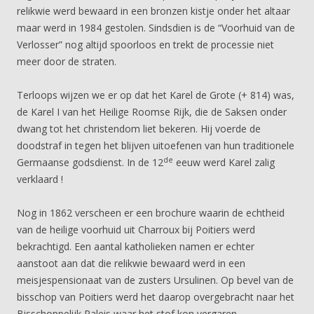
relikwie werd bewaard in een bronzen kistje onder het altaar
maar werd in 1984 gestolen. Sindsdien is de “Voorhuid van de
Verlosser” nog altijd spoorloos en trekt de processie niet
meer door de straten.
Terloops wijzen we er op dat het Karel de Grote (+ 814) was,
de Karel I van het Heilige Roomse Rijk, die de Saksen onder
dwang tot het christendom liet bekeren. Hij voerde de
doodstraf in tegen het blijven uitoefenen van hun traditionele
de
Germaanse godsdienst. In de 12
eeuw werd Karel zalig
verklaard !
Nog in 1862 verscheen er een brochure waarin de echtheid
van de heilige voorhuid uit Charroux bij Poitiers werd
bekrachtigd. Een aantal katholieken namen er echter
aanstoot aan dat die relikwie bewaard werd in een
meisjespensionaat van de zusters Ursulinen. Op bevel van de
bisschop van Poitiers werd het daarop overgebracht naar het
Bisschoppelijk Paleis waar het stof kon vergaren.