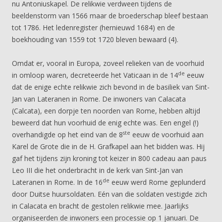
nu Antoniuskapel. De relikwie verdween tijdens de
beeldenstorm van 1566 maar de broederschap bleef bestaan
tot 1786. Het ledenregister (hernieuwd 1684) en de
boekhouding van 1559 tot 1720 bleven bewaard (4).
Omdat er, vooral in Europa, zoveel relieken van de voorhuid
de
in omloop waren, decreteerde het Vaticaan in de 14
eeuw
dat de enige echte relikwie zich bevond in de basiliek van Sint-
Jan van Lateranen in Rome. De inwoners van Calacata
(Calcata), een dorpje ten noorden van Rome, hebben altijd
beweerd dat hun voorhuid de enig echte was. Een engel (!)
ste
overhandigde op het eind van de 8
eeuw de voorhuid aan
Karel de Grote die in de H. Grafkapel aan het bidden was. Hij
gaf het tijdens zijn kroning tot keizer in 800 cadeau aan paus
Leo III die het onderbracht in de kerk van Sint-Jan van
de
Lateranen in Rome. In de 16
eeuw werd Rome geplunderd
door Duitse huursoldaten. Eén van die soldaten vestigde zich
in Calacata en bracht de gestolen relikwie mee. Jaarlijks
organiseerden de inwoners een processie op 1 januari. De