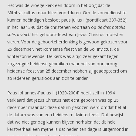
Het was de vroege kerk een doorn in het oog dat de
Mithtrascultus maar bleef voortduren. Om de zonnedienst te
kunnen beëindigen besloot paus Julius I (pontificaat 337-352)
in het jaar 340 dat de christenen voortaan op
de dies natalis
solis invincti
het geboortefeest van Jezus Christus moesten
vieren. Voor de geboorteherdenking is gewoon gekozen voor
25 december, het Romeinse feest van de Sol Invictus, de
winterzonnewende. De kerk was altijd zeer gekant tegen
zogezegde heidense gebruiken maar het van oorsprong
heidense feest van 25 december hebben zij geadopteerd om
zo iedereen geruisloos aan zich te binden.
Paus Johannes-Paulus II (1920-2004) heeft zelf in 1994
verklaard dat Jezus Christus niet echt geboren was op 25
december maar dat deze datum gekozen werd omdat het al
de datum was van een heidens midwinterfeest. Dat bewijst
dat we niet genoeg kunnen blijven herhalen dat dit hele
kerstverhaal een mythe is dat heden ten dage is uitgemond in