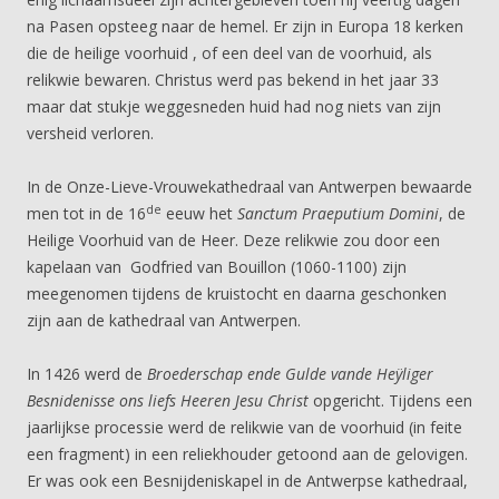
na Pasen opsteeg naar de hemel. Er zijn in Europa 18 kerken
die de heilige voorhuid , of een deel van de voorhuid, als
relikwie bewaren. Christus werd pas bekend in het jaar 33
maar dat stukje weggesneden huid had nog niets van zijn
versheid verloren.
In de Onze-Lieve-Vrouwekathedraal van Antwerpen bewaarde
de
men tot in de 16
eeuw het
Sanctum Praeputium Domini
, de
Heilige Voorhuid van de Heer. Deze relikwie zou door een
kapelaan van Godfried van Bouillon (1060-1100) zijn
meegenomen tijdens de kruistocht en daarna geschonken
zijn aan de kathedraal van Antwerpen.
In 1426 werd de
Broederschap ende Gulde vande Heÿliger
Besnidenisse ons liefs Heeren Jesu Christ
opgericht. Tijdens een
jaarlijkse processie werd de relikwie van de voorhuid (in feite
een fragment) in een reliekhouder getoond aan de gelovigen.
Er was ook een Besnijdeniskapel in de Antwerpse kathedraal,