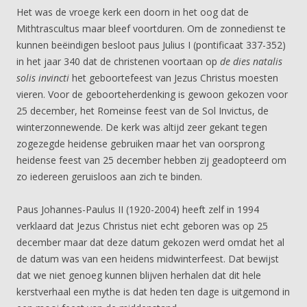
Het was de vroege kerk een doorn in het oog dat de
Mithtrascultus maar bleef voortduren. Om de zonnedienst te
kunnen beëindigen besloot paus Julius I (pontificaat 337-352)
in het jaar 340 dat de christenen voortaan op
de dies natalis
solis invincti
het geboortefeest van Jezus Christus moesten
vieren. Voor de geboorteherdenking is gewoon gekozen voor
25 december, het Romeinse feest van de Sol Invictus, de
winterzonnewende. De kerk was altijd zeer gekant tegen
zogezegde heidense gebruiken maar het van oorsprong
heidense feest van 25 december hebben zij geadopteerd om
zo iedereen geruisloos aan zich te binden.
Paus Johannes-Paulus II (1920-2004) heeft zelf in 1994
verklaard dat Jezus Christus niet echt geboren was op 25
december maar dat deze datum gekozen werd omdat het al
de datum was van een heidens midwinterfeest. Dat bewijst
dat we niet genoeg kunnen blijven herhalen dat dit hele
kerstverhaal een mythe is dat heden ten dage is uitgemond in