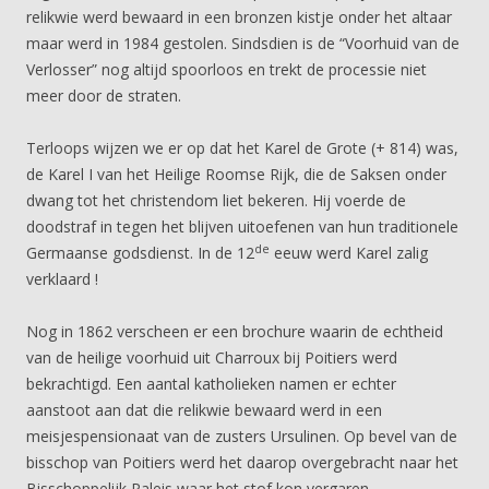
relikwie werd bewaard in een bronzen kistje onder het altaar
maar werd in 1984 gestolen. Sindsdien is de “Voorhuid van de
Verlosser” nog altijd spoorloos en trekt de processie niet
meer door de straten.
Terloops wijzen we er op dat het Karel de Grote (+ 814) was,
de Karel I van het Heilige Roomse Rijk, die de Saksen onder
dwang tot het christendom liet bekeren. Hij voerde de
doodstraf in tegen het blijven uitoefenen van hun traditionele
de
Germaanse godsdienst. In de 12
eeuw werd Karel zalig
verklaard !
Nog in 1862 verscheen er een brochure waarin de echtheid
van de heilige voorhuid uit Charroux bij Poitiers werd
bekrachtigd. Een aantal katholieken namen er echter
aanstoot aan dat die relikwie bewaard werd in een
meisjespensionaat van de zusters Ursulinen. Op bevel van de
bisschop van Poitiers werd het daarop overgebracht naar het
Bisschoppelijk Paleis waar het stof kon vergaren.