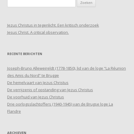
Zoeken
naar:
Jezus Christus in tegenlicht. Een kritisch onderzoek
Jesus Christ. A critical observation.
RECENTE BERICHTEN
Joseph-Bruno Alleweireldt (1778-1850), lid van de loge “La Réunion
des Amis du Nord” te Brugge
De hemelvaart van Jezus Christus
De verrijzenis of opstanding van Jezus Christus
De voorhuid van Jezus Christus
Drie oorlogsslachtoffers (1940-1945) van de Brugse loge La
Flandre
ARCHIEVEN