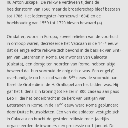
nu Antoniuskapel. De relikwie verdween tijdens de
beeldenstorm van 1566 maar de broederschap bleef bestaan
tot 1786. Het ledenregister (hernieuwd 1684) en de
boekhouding van 1559 tot 1720 bleven bewaard (4).
Omdat er, vooral in Europa, zoveel relieken van de voorhuid
de
in omloop waren, decreteerde het Vaticaan in de 14
eeuw
dat de enige echte relikwie zich bevond in de basiliek van Sint-
Jan van Lateranen in Rome. De inwoners van Calacata
(Calcata), een dorpje ten noorden van Rome, hebben altijd
beweerd dat hun voorhuid de enig echte was. Een engel (!)
ste
overhandigde op het eind van de 8
eeuw de voorhuid aan
Karel de Grote die in de H. Grafkapel aan het bidden was. Hij
gaf het tijdens zijn kroning tot keizer in 800 cadeau aan paus
Leo III die het onderbracht in de kerk van Sint-Jan van
de
Lateranen in Rome. In de 16
eeuw werd Rome geplunderd
door Duitse huursoldaten. Eén van die soldaten vestigde zich
in Calacata en bracht de gestolen relikwie mee. Jaarlijks
organiseerden de inwoners een processie op 1 januari. De