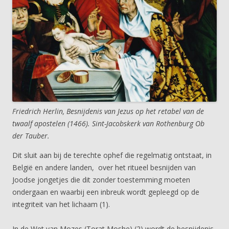
Friedrich Herlin, Besnijdenis van Jezus op het retabel van de
twaalf apostelen (1466). Sint-Jacobskerk van Rothenburg Ob
der Tauber.
Dit sluit aan bij de terechte ophef die regelmatig ontstaat, in
België en andere landen, over het ritueel besnijden van
Joodse jongetjes die dit zonder toestemming moeten
ondergaan en waarbij een inbreuk wordt gepleegd op de
integriteit van het lichaam (1).
In de Wet van Mozes (Torat Moshe) (2) wordt de besnijdenis