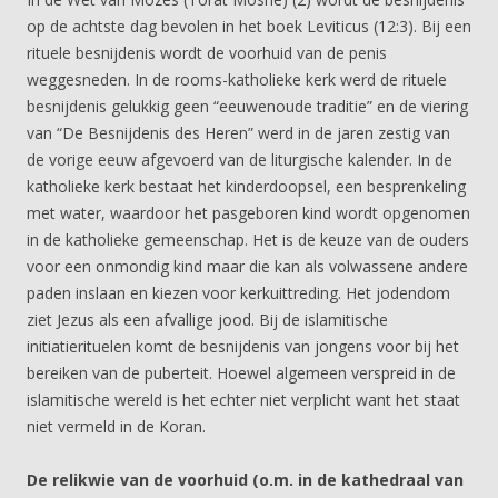
op de achtste dag bevolen in het boek Leviticus (12:3). Bij een
rituele besnijdenis wordt de voorhuid van de penis
weggesneden. In de rooms-katholieke kerk werd de rituele
besnijdenis gelukkig geen “eeuwenoude traditie” en de viering
van “De Besnijdenis des Heren” werd in de jaren zestig van
de vorige eeuw afgevoerd van de liturgische kalender. In de
katholieke kerk bestaat het kinderdoopsel, een besprenkeling
met water, waardoor het pasgeboren kind wordt opgenomen
in de katholieke gemeenschap. Het is de keuze van de ouders
voor een onmondig kind maar die kan als volwassene andere
paden inslaan en kiezen voor kerkuittreding. Het jodendom
ziet Jezus als een afvallige jood. Bij de islamitische
initiatierituelen komt de besnijdenis van jongens voor bij het
bereiken van de puberteit. Hoewel algemeen verspreid in de
islamitische wereld is het echter niet verplicht want het staat
niet vermeld in de Koran.
De relikwie van de voorhuid (o.m. in de kathedraal van