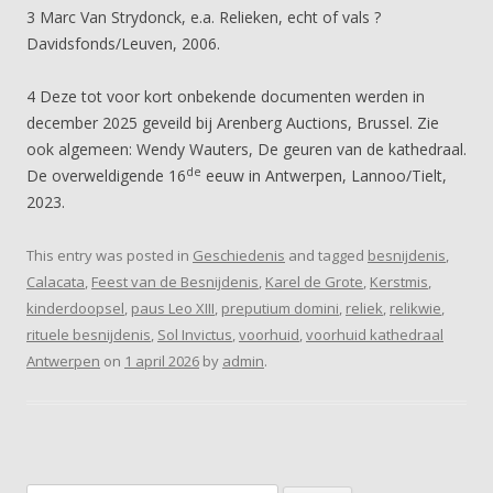
3 Marc Van Strydonck, e.a. Relieken, echt of vals ?
Davidsfonds/Leuven, 2006.
4 Deze tot voor kort onbekende documenten werden in
december 2025 geveild bij Arenberg Auctions, Brussel. Zie
ook algemeen: Wendy Wauters, De geuren van de kathedraal.
de
De overweldigende 16
eeuw in Antwerpen, Lannoo/Tielt,
2023.
This entry was posted in
Geschiedenis
and tagged
besnijdenis
,
Calacata
,
Feest van de Besnijdenis
,
Karel de Grote
,
Kerstmis
,
kinderdoopsel
,
paus Leo XIII
,
preputium domini
,
reliek
,
relikwie
,
rituele besnijdenis
,
Sol Invictus
,
voorhuid
,
voorhuid kathedraal
Antwerpen
on
1 april 2026
by
admin
.