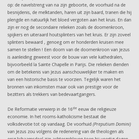
op: de navelstreng van na zijn geboorte, de voorhuid na de
besnijdenis, de melktanden, haren uit zijn baard, tranen die hij
plengde en natuurlijk het bloed vergoten aan het kruis. En dan
zijn er nog de secondaire relieken zoals de doornenkroon,
spijkers en uiteraard houtsplinters van het kruis. Er zijn zoveel
splinters bewaard , genoeg om er honderden kruisen mee
samen te stellen ! Een doorn van de doornenkroon van Jezus
is aanleiding geweest voor de bouw van vele kathedralen,
bijvoorbeeld la Sainte Chapelle in Parijs. Die relieken dienden
om de betekenis van Jezus aanschouwelijker te maken en
van een historische basis te voorzien. Tegelijk waren het
bronnen van inkomsten maar ook van prestige voor de
bezitters als trekkers van bedevaartgangers.
de
De Reformatie verwierp in de 16
eeuw die religieuze
economie. In het rooms-katholicisme bestaat die
volksdevotie tot op vandaag. De voorhuid
(Preputium Domini)
van Jezus zou volgens de redenering van de theologen als
enig lichaamsdeel zijn achtergebleven toen hij veertig dagen