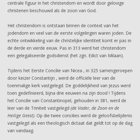
centrale figuur in het christendom en wordt door gelovige
christenen beschouwd als de zoon van God.
Het christendom is ontstaan binnen de context van het
jodendom en veel van de eerste volgelingen waren joden. De
echte ontwikkeling van de christelijke identiteit komt er pas in
de derde en vierde eeuw. Pas in 313 werd het christendom
een gelegaliseerde godsdienst (het zgn. Edict van Milaan).
Tijdens het Eerste Concilie van Nicea , in 325 samengeroepen
door keizer Constantijn , werd de officiële leer van de
toenmalige kerk vastgelegd. De goddelijkheid van Jezus werd
toen gedefinieerd, bijna drie eeuwen na zijn dood ! Tijdens
het Concilie van Constantinopel, gehouden in 381, werd de
leer van de Triniteit vastgelegd
(de Vader, de Zoon en de
Heilige Geest)
. Op die twee concilies werd de geloofsbelijdenis
vastgelegd als een theologisch dictaat dat geldt tot op de dag
van vandaag.