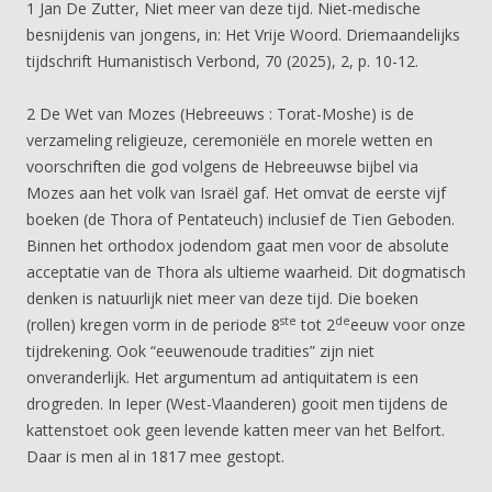
1 Jan De Zutter, Niet meer van deze tijd. Niet-medische
besnijdenis van jongens, in: Het Vrije Woord. Driemaandelijks
tijdschrift Humanistisch Verbond, 70 (2025), 2, p. 10-12.
2 De Wet van Mozes (Hebreeuws : Torat-Moshe) is de
verzameling religieuze, ceremoniële en morele wetten en
voorschriften die god volgens de Hebreeuwse bijbel via
Mozes aan het volk van Israël gaf. Het omvat de eerste vijf
boeken (de Thora of Pentateuch) inclusief de Tien Geboden.
Binnen het orthodox jodendom gaat men voor de absolute
acceptatie van de Thora als ultieme waarheid. Dit dogmatisch
denken is natuurlijk niet meer van deze tijd. Die boeken
ste
de
(rollen) kregen vorm in de periode 8
tot 2
eeuw voor onze
tijdrekening. Ook “eeuwenoude tradities” zijn niet
onveranderlijk. Het argumentum ad antiquitatem is een
drogreden. In Ieper (West-Vlaanderen) gooit men tijdens de
kattenstoet ook geen levende katten meer van het Belfort.
Daar is men al in 1817 mee gestopt.