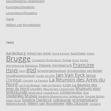
Geschiedenis (algemeen)
Kunstgeschiedenis
Levensbeschouwing
Varia
Willem van Roodebeke
TAGS
Aardenburg
Achiel Van Acker
Auschwitz
Anne Kempe
bijbel
Brugge
Constantin Rodenbach
DeVlag
dood
Eerste
Francine
Etienne Vermeersch
Epicurus
Wereldoorlog
god
Huys
Groeningemuseum
Grootoosten van België
Gent
Jan Van Eyck
Jezus
Gruuthusemuseum
Guido Gezelle
La Réunion des Amis du
Christus
L'Amitié
La Flandre
Nord
Loge La Réunion des
Les Trois Niveaux
loge La Flandre
Museum voor
Amis du Nord
Lourdes
Maurits Van Coppenolle
Volkskunde
schilderijenlijst
Nederland
rouwdracht
Sluis
Stedelijke Musea
Stedelijk Museum voor Volkskunde
Steedse Bollen
vrijmetselarij
Sylvère Declerck
volkskunde
Sylver Birds
Willem van Roodebeke
Willy Dezutter
Willemsfonds
Zeeland