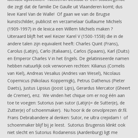
die zegt dat de familie De Gaulle uit Vlaanderen komt; dus
leve Karel Van de Walle! Of gaan we van de Brugse
kunstschilder, publicist en verzamelaar Guillaume Michiels
(1909-1997) in de lexica een Willem Michiels maken ?
Uiteraard blijft het wel Keizer Karel V (1500-1558) die in de
andere talen zijn equivalent heeft: Charles Quint (Frans),
Carolus (Latijn), Carlo (Italiaans), Carlos (Spaans), Karl (Duits)
en Emperor Charles V in het Engels. De gelatiniseerde namen
hebben natuurlijk ook verworven rechten: Kilianus (Cornelis
van Kiel), Andreas Vesalius (Andries van Wesel), Nicolaus
Copernicus (Nikolaus Koppernigk), Petrus Dathenus (Pieter
Daets), Justus Lipsius (Joost Lips), Gerardus Mercator (Gheert
de Cremer), enz. We vinden het chique om er nog één aan
toe te voegen: Sutorius (van sutor (Latijn)= de Sutter(e), de
Zutter(e) of schoenmaker). Nu hoor ik de onvolprezen dr.fil.
Frans Debrabandere al denken: Sutor, ne ultra crepidam ! of
schoenmaker blijf bij je leest. Sutorius Brugensis klinkt ook
niet slecht en Sutorius Rodanensis (Aardenburg) ligt me