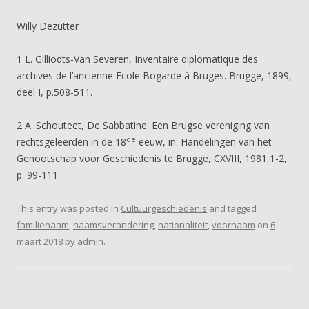
Willy Dezutter
1 L. Gilliodts-Van Severen, Inventaire diplomatique des
archives de l’ancienne Ecole Bogarde à Bruges. Brugge, 1899,
deel I, p.508-511.
2 A. Schouteet, De Sabbatine. Een Brugse vereniging van
de
rechtsgeleerden in de 18
eeuw, in: Handelingen van het
Genootschap voor Geschiedenis te Brugge, CXVIII, 1981,1-2,
p. 99-111.
This entry was posted in
Cultuurgeschiedenis
and tagged
familienaam
,
naamsverandering
,
nationaliteit
,
voornaam
on
6
maart 2018
by
admin
.