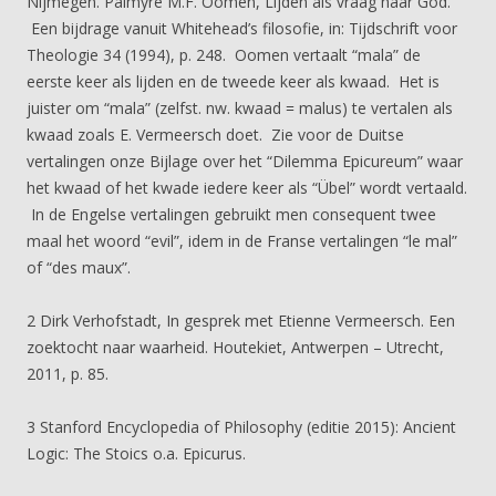
Nijmegen. Palmyre M.F. Oomen, Lijden als vraag naar God.
Een bijdrage vanuit Whitehead’s filosofie, in: Tijdschrift voor
Theologie 34 (1994), p. 248. Oomen vertaalt “mala” de
eerste keer als lijden en de tweede keer als kwaad. Het is
juister om “mala” (zelfst. nw. kwaad = malus) te vertalen als
kwaad zoals E. Vermeersch doet. Zie voor de Duitse
vertalingen onze Bijlage over het “Dilemma Epicureum” waar
het kwaad of het kwade iedere keer als “Übel” wordt vertaald.
In de Engelse vertalingen gebruikt men consequent twee
maal het woord “evil”, idem in de Franse vertalingen “le mal”
of “des maux”.
2 Dirk Verhofstadt, In gesprek met Etienne Vermeersch. Een
zoektocht naar waarheid. Houtekiet, Antwerpen – Utrecht,
2011, p. 85.
3 Stanford Encyclopedia of Philosophy (editie 2015): Ancient
Logic: The Stoics o.a. Epicurus.