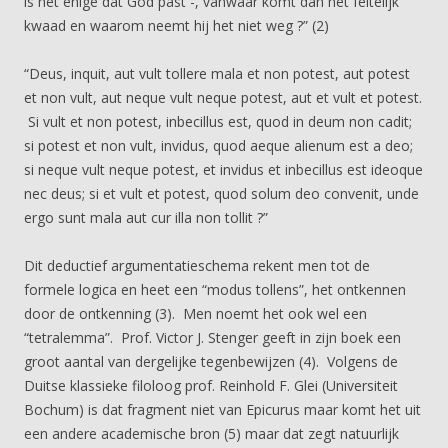
is het enige dat God past -, vanwaar komt dan het feitelijk
kwaad en waarom neemt hij het niet weg ?” (2)
“Deus, inquit, aut vult tollere mala et non potest, aut potest
et non vult, aut neque vult neque potest, aut et vult et potest.
Si vult et non potest, inbecillus est, quod in deum non cadit;
si potest et non vult, invidus, quod aeque alienum est a deo;
si neque vult neque potest, et invidus et inbecillus est ideoque
nec deus; si et vult et potest, quod solum deo convenit, unde
ergo sunt mala aut cur illa non tollit ?”
Dit deductief argumentatieschema rekent men tot de
formele logica en heet een “modus tollens”, het ontkennen
door de ontkenning (3). Men noemt het ook wel een
“tetralemma”. Prof. Victor J. Stenger geeft in zijn boek een
groot aantal van dergelijke tegenbewijzen (4). Volgens de
Duitse klassieke filoloog prof. Reinhold F. Glei (Universiteit
Bochum) is dat fragment niet van Epicurus maar komt het uit
een andere academische bron (5) maar dat zegt natuurlijk