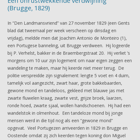
Een onrustwekkende verdwijning
(Brugge, 1829)
In “Den Landmansvriend” van 27 november 1829 (een Gents
blad dat tweemaal per week verscheen op dinsdag en
vrijdag), meldde men dat Joachim Antonio de Monteiro (1),
een Portugese banneling, uit Brugge verdween. Hij logeerde
bij P. Verhelst, bakker in de Braembergstraat 20. Hij verliet ’s
morgens om 10 uur zijn logement om naar eigen zeggen een
wandeling te maken, maar hij keerde niet meer terug. De
politie verspreidde zijn signalement: lengte 5 voet en 4 duim,
tamelijk vol aangezicht, zwart haar, grote bakkebaarden,
gewone mond en tandeloos, gekleed met blauwe jas met
zwarte fluwelen kraag, zwarte vest, grijze broek, laarzen,
ronde hoed, zwarte sjaal, wollen handschoenen. Hij had een
wandelstok in olmenhout. Een tandeloze mond bij jonge
mensen werd in die tijd nog als een “gewone mond”
opgevat. Veel Portugezen arriveerden in 1829 in Brugge en
Oostende omdat zij zich keerden tegen koning don Miguel