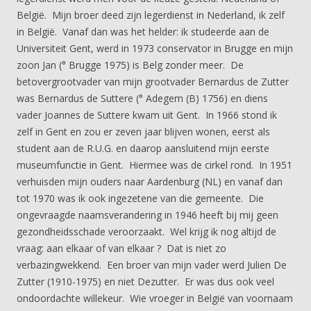
België. Mijn broer deed zijn legerdienst in Nederland, ik zelf
in België. Vanaf dan was het helder: ik studeerde aan de
Universiteit Gent, werd in 1973 conservator in Brugge en mijn
zoon Jan (° Brugge 1975) is Belg zonder meer. De
betovergrootvader van mijn grootvader Bernardus de Zutter
was Bernardus de Suttere (° Adegem (B) 1756) en diens
vader Joannes de Suttere kwam uit Gent. In 1966 stond ik
zelf in Gent en zou er zeven jaar blijven wonen, eerst als
student aan de R.U.G. en daarop aansluitend mijn eerste
museumfunctie in Gent. Hiermee was de cirkel rond. In 1951
verhuisden mijn ouders naar Aardenburg (NL) en vanaf dan
tot 1970 was ik ook ingezetene van die gemeente. Die
ongevraagde naamsverandering in 1946 heeft bij mij geen
gezondheidsschade veroorzaakt. Wel krijg ik nog altijd de
vraag: aan elkaar of van elkaar ? Dat is niet zo
verbazingwekkend. Een broer van mijn vader werd Julien De
Zutter (1910-1975) en niet Dezutter. Er was dus ook veel
ondoordachte willekeur. Wie vroeger in België van voornaam