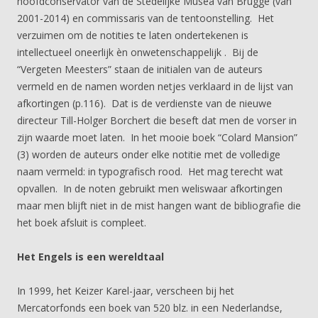
hoofdconservator van de Stedelijke Musea van Brugge (van
2001-2014) en commissaris van de tentoonstelling. Het
verzuimen om de notities te laten ondertekenen is
intellectueel oneerlijk èn onwetenschappelijk . Bij de
“Vergeten Meesters” staan de initialen van de auteurs
vermeld en de namen worden netjes verklaard in de lijst van
afkortingen (p.116). Dat is de verdienste van de nieuwe
directeur Till-Holger Borchert die beseft dat men de vorser in
zijn waarde moet laten. In het mooie boek “Colard Mansion”
(3) worden de auteurs onder elke notitie met de volledige
naam vermeld: in typografisch rood. Het mag terecht wat
opvallen. In de noten gebruikt men weliswaar afkortingen
maar men blijft niet in de mist hangen want de bibliografie die
het boek afsluit is compleet.
Het Engels is een wereldtaal
In 1999, het Keizer Karel-jaar, verscheen bij het
Mercatorfonds een boek van 520 blz. in een Nederlandse,