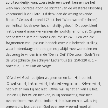
zo uitzonderlijk want zoals iedereen weet, kennen we het
werk van Socrates (toch de stichter van de westerse filosofie)
voornamelijk via Plato. Of denk aan de weinig bekende
filosoof Celsus die rond 178 o.t. het “Ware woord” schreef,
een kritisch boek over het christelijk geloof. Dit boek bleef
niet bewaard maar we kennen de hoofdlijnen omdat Origines
het bestreed in zijn “Contra Celsum” uit 248. Eén van die
fragmenten van Epicurus handelt over zijn bekende stelling
waar hedendaagse theologen nog altijd mee worstelen en
dat terug te vinden is in de “De ira Dei” (“De toorn Gods”) van
de vroegchristelijke schrijver Lactantius (ca. 250-320 o. t. =
onze tijd). Het luidt als volgt:
“Ofwel wil God het lijden wegnemen en kan Hij het niet.
Ofwel kan Hij het en wil Hij het niet wegnemen. Ofwel wil Hij
het niet en kan Hij het niet. Ofwel wil Hij het en kan Hij het.
Indien Hij het wil en niet kan, is Hij onmachtig, wat niet
overeenkomt met God. Indien Hij het kan en niet wil, is Hij
ongenadig, iets dat aan God evenzeer vreemd moet zijn.