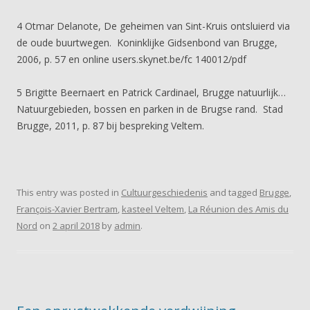
4 Otmar Delanote, De geheimen van Sint-Kruis ontsluierd via
de oude buurtwegen. Koninklijke Gidsenbond van Brugge,
2006, p. 57 en online users.skynet.be/fc 140012/pdf
5 Brigitte Beernaert en Patrick Cardinael, Brugge natuurlijk…
Natuurgebieden, bossen en parken in de Brugse rand. Stad
Brugge, 2011, p. 87 bij bespreking Veltem.
This entry was posted in
Cultuurgeschiedenis
and tagged
Brugge
,
François-Xavier Bertram
,
kasteel Veltem
,
La Réunion des Amis du
Nord
on
2 april 2018
by
admin
.