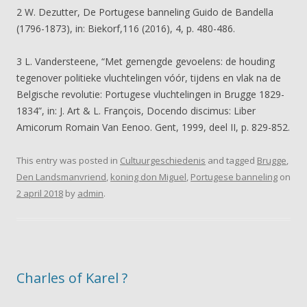
2 W. Dezutter, De Portugese banneling Guido de Bandella
(1796-1873), in: Biekorf,116 (2016), 4, p. 480-486.
3 L. Vandersteene, “Met gemengde gevoelens: de houding
tegenover politieke vluchtelingen vóór, tijdens en vlak na de
Belgische revolutie: Portugese vluchtelingen in Brugge 1829-
1834”, in: J. Art & L. François, Docendo discimus: Liber
Amicorum Romain Van Eenoo. Gent, 1999, deel II, p. 829-852.
This entry was posted in
Cultuurgeschiedenis
and tagged
Brugge
,
Den Landsmanvriend
,
koning don Miguel
,
Portugese banneling
on
2 april 2018
by
admin
.
Charles of Karel ?