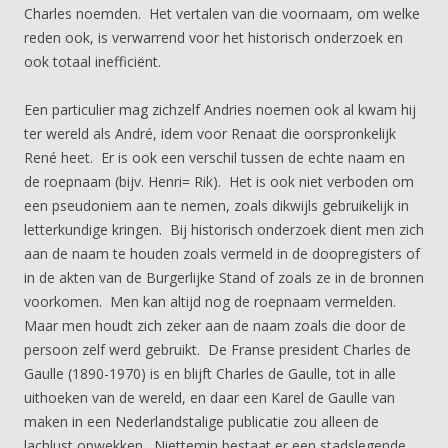
Charles noemden. Het vertalen van die voornaam, om welke
reden ook, is verwarrend voor het historisch onderzoek en
ook totaal inefficiënt.
Een particulier mag zichzelf Andries noemen ook al kwam hij
ter wereld als André, idem voor Renaat die oorspronkelijk
René heet. Er is ook een verschil tussen de echte naam en
de roepnaam (bijv. Henri= Rik). Het is ook niet verboden om
een pseudoniem aan te nemen, zoals dikwijls gebruikelijk in
letterkundige kringen. Bij historisch onderzoek dient men zich
aan de naam te houden zoals vermeld in de doopregisters of
in de akten van de Burgerlijke Stand of zoals ze in de bronnen
voorkomen. Men kan altijd nog de roepnaam vermelden.
Maar men houdt zich zeker aan de naam zoals die door de
persoon zelf werd gebruikt. De Franse president Charles de
Gaulle (1890-1970) is en blijft Charles de Gaulle, tot in alle
uithoeken van de wereld, en daar een Karel de Gaulle van
maken in een Nederlandstalige publicatie zou alleen de
lachlust opwekken. Niettemin bestaat er een stadslegende