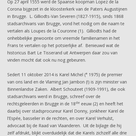
Op 27 april 1555 werd de Spaanse koopman Lopez de la
Corona bijgezet in de kloosterkerk van de Paters Augustijnen
in Brugge. L. Gilliodts-Van Severen (1827-1915), sinds 1868
stadsarchivaris van Brugge, vond het nodig om die naam te
vertalen als Loupes de la Couronne (1). Gilliodts had de
onhebbelijke gewoonte om vreemde familienamen in het
Frans te vertalen op het potsierlijke af. Benieuwd wat de
historicus Bart Le Tisserand uit Antwerpen daar zou van
vinden mocht dat ook nu nog gebeuren.
Sedert 11 oktober 2014 is Karel Michel (° 1975) de premier
van ons land en de Vlaming Jan Jambon (!) is zijn minister van
Binnenlandse Zaken. Albert Schouteet (1909-1991), die ook
stadsarchivaris werd in Brugge, schreef over de
de
rechtsgeleerden in Brugge in de 18
eeuw (2) en heeft het
daarbij over stadsprocureur Karel Donny, jonkheer Karel de
l’Espée, basselier in de rechten, en over Karel Verhulst,
advocaat bij de Raad van Vlaanderen. Uit de bijlage die hij
zelf afdrukt, blijkt overduidelijk dat die Karels zichzelf alle drie