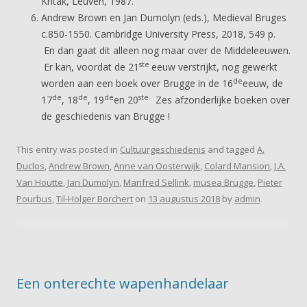
Kritak, Leuven, 1987.
Andrew Brown en Jan Dumolyn (eds.), Medieval Bruges
c.850-1550. Cambridge University Press, 2018, 549 p.
En dan gaat dit alleen nog maar over de Middeleeuwen.
ste
Er kan, voordat de 21
eeuw verstrijkt, nog gewerkt
de
worden aan een boek over Brugge in de 16
eeuw, de
de
de
de
ste.
17
, 18
, 19
en 20
Zes afzonderlijke boeken over
de geschiedenis van Brugge !
This entry was posted in
Cultuurgeschiedenis
and tagged
A.
Duclos
,
Andrew Brown
,
Anne van Oosterwijk
,
Colard Mansion
,
J.A.
Van Houtte
,
Jan Dumolyn
,
Manfred Sellink
,
musea Brugge
,
Pieter
Pourbus
,
Til-Holger Borchert
on
13 augustus 2018
by
admin
.
Een onterechte wapenhandelaar