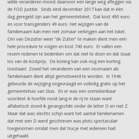
wilde veranderen moest daarvoor een lange weg afleggen via
de FOD Justitie. Sinds eind december 2017 kan dat in één
dag geregeld zijn aan het gemeenteloket. Dat kost 490 euro
en voor transgenders 49 euro. Het wijzigen van de
familienaam kan men niet zomaar verkrijgen aan het loket.
Om van Dezutter weer “de Zutter” te maken dient men een
hele procedure te volgen en kost 740 euro. Er vallen een
resem redenen te bedenken om dat niet te doen en dat staat
los van de kostprijs. De koning kan ook nog een korting
toestaan! Zowel het veranderen van een voornaam als
familienaam dient altijd gemotiveerd te worden. In 1946
gebeurde de wijziging ongevraagd en volledig gratis op het
gemeentehuis van Sluis. En er was een onmiskenbaar
voordeel: ik hoefde nooit lang in de rij te staan want
alfabetisch stond ik gerangschikt onder de letter D en niet Z.
Maar dat was slechts schijn want het aantal familienamen
dat met een D werd geschreven was plots spectaculair
toegenomen omdat men dat trucje met iedereen had
uitgehaald.