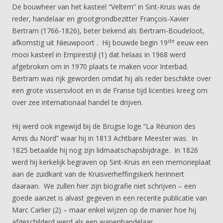
De bouwheer van het kasteel “Veltem” in Sint-Kruis was de
reder, handelaar en grootgrondbezitter François-Xavier
Bertram (1766-1826), beter bekend als Bertram-Boudeloot,
de
afkomstig uit Nieuwpoort . Hij bouwde begin 19
eeuw een
mooi kasteel in Empirestijl (1) dat helaas in 1968 werd
afgebroken om in 1970 plaats te maken voor Interbad.
Bertram was rijk geworden omdat hij als reder beschikte over
een grote vissersvloot en in de Franse tijd licenties kreeg om
over zee internationaal handel te drijven.
Hij werd ook ingewijd bij de Brugse loge “La Réunion des
Amis du Nord” waar hij in 1813 Achtbare Meester was. In
1825 betaalde hij nog zijn lidmaatschapsbijdrage. In 1826
werd hij kerkelijk begraven op Sint-Kruis en een memorieplaat
aan de zuidkant van de Kruisverheffingskerk herinnert
daaraan. We zullen hier zijn biografie niet schrijven – een
goede aanzet is alvast gegeven in een recente publicatie van
Marc Carlier (2) – maar enkel wijzen op de manier hoe hij
afgeschilderd werd als een wapenhandelaar.