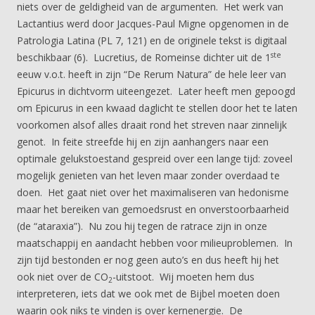
niets over de geldigheid van de argumenten. Het werk van
Lactantius werd door Jacques-Paul Migne opgenomen in de
Patrologia Latina (PL 7, 121) en de originele tekst is digitaal
ste
beschikbaar (6). Lucretius, de Romeinse dichter uit de 1
eeuw v.o.t. heeft in zijn “De Rerum Natura” de hele leer van
Epicurus in dichtvorm uiteengezet. Later heeft men gepoogd
om Epicurus in een kwaad daglicht te stellen door het te laten
voorkomen alsof alles draait rond het streven naar zinnelijk
genot. In feite streefde hij en zijn aanhangers naar een
optimale gelukstoestand gespreid over een lange tijd: zoveel
mogelijk genieten van het leven maar zonder overdaad te
doen. Het gaat niet over het maximaliseren van hedonisme
maar het bereiken van gemoedsrust en onverstoorbaarheid
(de “ataraxia”). Nu zou hij tegen de ratrace zijn in onze
maatschappij en aandacht hebben voor milieuproblemen. In
zijn tijd bestonden er nog geen auto’s en dus heeft hij het
ook niet over de CO
-uitstoot. Wij moeten hem dus
2
interpreteren, iets dat we ook met de Bijbel moeten doen
waarin ook niks te vinden is over kernenergie. De