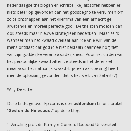
hedendaagse theologen en (christelijke) filosofen hebben er
niets beter op gevonden dan het godsbegrip te verruimen om
zo te ontsnappen aan het dilemma van een almachtige,
alwetende en moreel perfecte god. De theïsten moeten dan
ook steeds maar nieuwe strategieën bedenken. Maar zelfs
wanneer men het kwaad overlaat aan “de vrije wil” van de
mens ontslaat dat god (die niet bestaat) daarmee nog niet
van zijn goddelijke verantwoordelijkheid. Voor het duiden van
het persoonlijke kwaad zitten ze steeds in het defensief,
maar voor het natuurlijk kwaad (bijv. een aardbeving) heeft
men de oplossing gevonden: dat is het werk van Satan! (7)
Willy Dezutter
Deze bijdrage over Epicurus is een
addendum
bij ons artikel
“
God en de Holocaust
” op deze blog.
1 Vertaling prof. dr. Palmyre Oomen, Radboud Universiteit